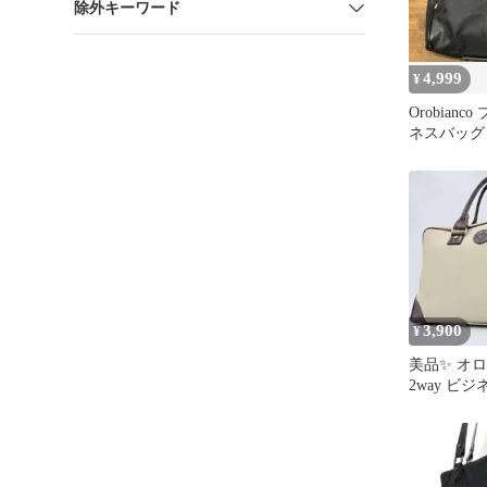
除外キーワード
4,999
¥
Orobianc
ネスバッグ
3,900
¥
美品✨ オ
2way ビ
リーフケー
し