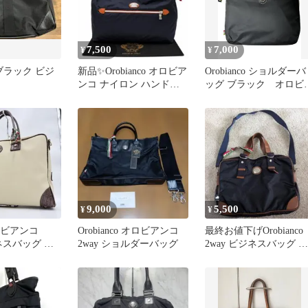
7,500
7,000
¥
¥
o ブラック ビジ
新品✨Orobianco オロビア
Orobianco ショルダーバ
ンコ ナイロン ハンドバ
ッグ ブラック オロビ
ッグ ネイビー 紺
ンコ
9,000
5,500
¥
¥
ロビアンコ
Orobianco オロビアンコ
最終お値下げOrobianco
ジネスバッグ ブ
2way ショルダーバッグ
2way ビジネスバッグ ブ
ス クロコ型押
リーフケース