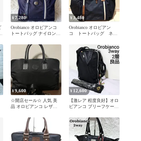
7,280
3,480
¥
¥
ビ
Orobianco オロビアンコ
Orobianco オロビアン
トートバッグ ナイロン
コ トートバッグ ネイ
ネイビー 紺
ビー
9,600
12,600
¥
¥
☆開店セール☆ 人気 美
【激レア 程度良好】オロ
品 オロビアンコ レザー×
ビアンコ ブリーフケース
リモンタナイロン ロゴバ
3way 2層 A4/PC収納
ッグ