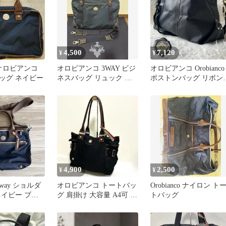
4,500
7,120
¥
¥
co オロビアンコ
オロビアンコ 3WAY ビジ
オロビアンコ Orobianco
ッグ ネイビー
ネスバッグ リュック シ
ボストンバッグ リボン
ョルダー ネイビー 保存
2way 黒 シボ革
袋付
4,900
2,500
¥
¥
o 2way ショルダ
オロビアンコ トートバッ
Orobianco ナイロン ト
ネイビー ブラ
グ 肩掛け 大容量 A4可 ブ
トバッグ
ラック ブラウン