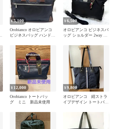
5,100
6,500
¥
¥
Orobianco オロビアンコ
オロビアンコ ビジネスバ
ア
ビジネスバッグ ハンドバ
ッグ ショルダー 2way 2
ッグ メンズ
層式
12,000
9,800
¥
¥
Orobianco トートバッ
オロビアンコ 紺ストラ
グ ミニ 新品未使用
イプデザイン トートバッ
グ