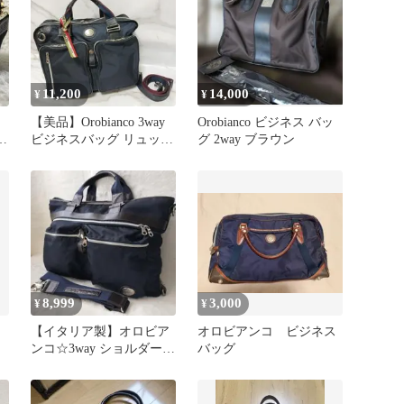
11,200
14,000
¥
¥
【美品】Orobianco 3way
Orobianco ビジネス バッ
ビジネスバッグ リュック
グ 2way ブラウン
強化ナイロン
8,999
3,000
¥
¥
ー
【イタリア製】オロビア
オロビアンコ ビジネス
ンコ☆3way ショルダーバ
バッグ
ッグ リュック ハンドバ
ッグ