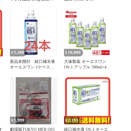
水液
5,380
10,800
¥
¥
新品未開封 経口補水液
大塚製薬 オーエスワン
オーエスワン 1ケース
OS-1 アップル 500ml×48
め
500ml 24本
本入（2ケース）経口補
水液 熱中症 脱水症状
1,999
2,193
¥
¥
オ
劇場版TOKYO MER OS1
経口補水液 OS-1 オーエ