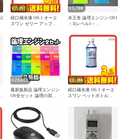
7,297
5,700
¥
¥
2
経口補水液 OS-1 オーエ
水王舎 論理エンジン OS1
スワン ゼリー アップル
－3(レベル1－
風味 200g× 6袋入 5個セッ
30)/OS1+2/3 未使用品多
ト まとめ売り
数 2015 計5冊 050M0D
23,000
1,280
¥
¥
最新版新品 論理エンジン
経口補水液 OS-1 オーエ
9
OS全セット 論理の習得
スワン ペットボトル
迎
レベル1～50+誌上講義 水
300mL 3個セット まとめ
王舎
売り