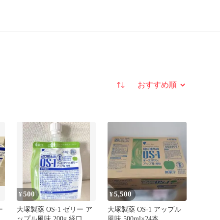
並び替え
500
5,500
¥
¥
ー
大塚製薬 OS-1 ゼリー ア
大塚製薬 OS-1 アップル
ップル風味 200g 経口補
風味 500ml×24本