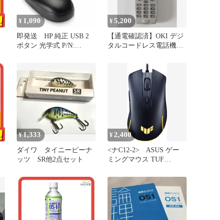
1,090
5,200
¥
¥
即発送 HP 純正 USB 2
【通電確認済】OKI デジ
ボタン 光学式 P/N:
タルコードレス電話機
め
672652-001
UM7700 PHS
1,333
2,400
¥
¥
ダイワ タイニーピーナ
<ナC12-2> ASUS ゲー
ッツ SR他2点セット
ミングマウス TUF
セ
Gaming M3 Gen II