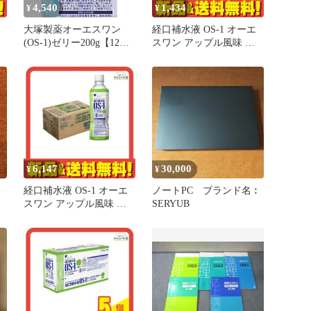
4,540
1,434
¥
¥
大塚製薬オーエスワン
経口補水液 OS-1 オーエ
(OS-1)ゼリー200g【12個
スワン アップル風味 ペ
セット】
ットボトル 300mL 4個セ
ット まとめ売り
6,147
30,000
¥
¥
経口補水液 OS-1 オーエ
ノートPC ブランド名︰
スワン アップル風味 ペ
SERYUB
ットボトル 500mL× 24本
入