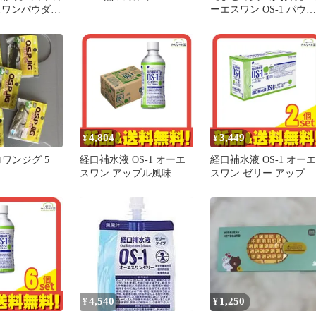
スワンパウダー
ーエスワン OS-1 パウダ
口補水液 粉末タ
ー 15g 500mL用 10袋 2
l用×10袋【１
大塚製薬工場 病用者食
脱水 携帯用 海外渡航 
害備蓄 熱中症 粉 経口
水液
4,804
3,449
¥
¥
ロワンジグ 5
経口補水液 OS-1 オーエ
経口補水液 OS-1 オーエ
スワン アップル風味 ペ
スワン ゼリー アップル
ットボトル 300mL× 24本
風味 200g× 6袋入 2個
入
ト まとめ売り
4,540
1,250
¥
¥