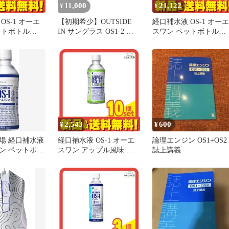
11,000
21,122
¥
¥
OS-1 オーエ
【初期希少】OUTSIDE
経口補水液 OS-1 オーエ
ットボトル
IN サングラス OS1-2 ハ
スワン ペットボトル
個セット まとめ
ンドメイド 日本製
300mL× 24本入 5個セッ
ト まとめ売り
2,543
600
¥
¥
場 経口補水液
経口補水液 OS-1 オーエ
論理エンジン OS1+OS2
ン ペットボト
スワン アップル風味 ペ
誌上講義
24本
ットボトル 300mL 10個セ
ット まとめ売り