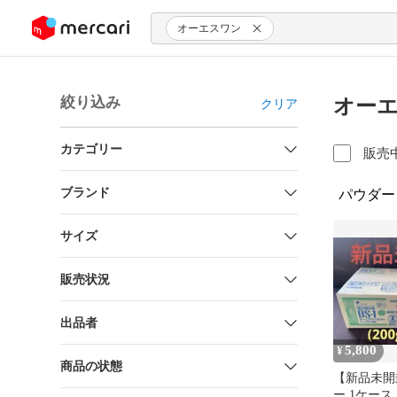
ンツにスキップ
オーエスワン
絞り込み
オーエ
クリア
カテゴリー
販売
ブランド
パウダー
サイズ
販売状況
出品者
5,800
¥
商品の状態
【新品未開
ー 1ケース