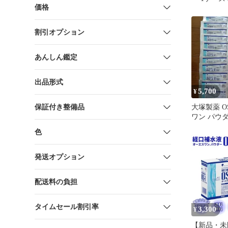
価格
割引オプション
あんしん鑑定
出品形式
5,700
¥
保証付き整備品
大塚製薬 O
ワン パウダー
ット
色
発送オプション
配送料の負担
タイムセール割引率
3,300
¥
【新品・未