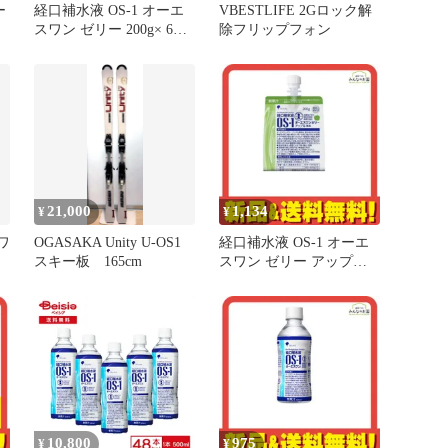
ー
経口補水液 OS-1 オーエ
VBESTLIFE 2Gロック解
スワン ゼリー 200g× 6袋
除フリップフォン
入 2個セット まとめ売り
21,000
1,134
¥
¥
ワ
OGASAKA Unity U-OS1
経口補水液 OS-1 オーエ
スキー板 165cm
スワン ゼリー アップル
風味 200g
10,800
975
¥
¥