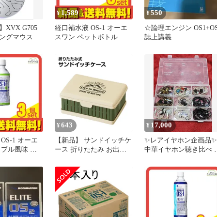
1,589
550
¥
¥
XVX G705
経口補水液 OS-1 オーエ
☆論理エンジン OS1+OS
ングマウス
スワン ペットボトル
誌上講義
I ホワイト
500mL 3個セット まとめ
売り
643
17,000
¥
¥
OS-1 オーエ
【新品】 サンドイッチケ
✨レアイヤホン企画品✨
ップル風味 ペ
ース 折りたたみ お出か
中華イヤホン聴き比べ 
00mL 3個セ
け ランチ 弁当 サンドウ
種セット コレクター歓
め売り
ィッチ パン ピクニック
品
サンド ケース 容器 畳め
る 折り畳み 仕切り付き
コンパクト ランチボック
ス OS1