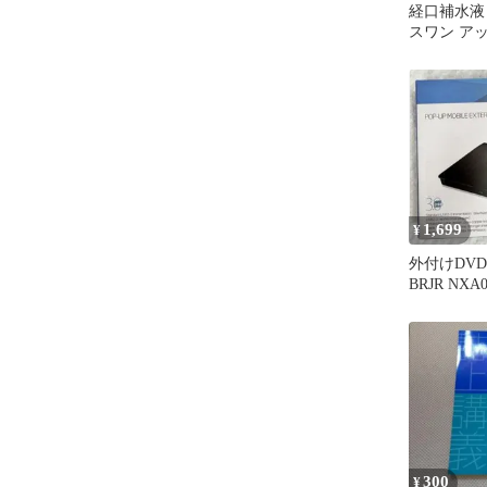
経口補水液 
スワン ア
ットボトル 3
ット まと
1,699
¥
外付けDVD
BRJR NXA
ク
300
¥