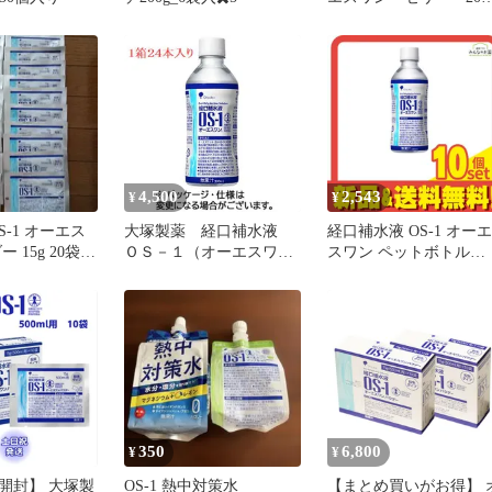
ｇ 6個セット★（※着
払い※）
4,500
2,543
¥
¥
S-1 オーエス
大塚製薬 経口補水液
経口補水液 OS-1 オーエ
 15g 20袋セ
ＯＳ－１（オーエスワ
スワン ペットボトル
ン） ３００ｍＬ ペッ
300mL 10個セット まと
トボトル １ケース（２
売り
４本）
350
6,800
¥
¥
開封】 大塚製
OS-1 熱中対策水
【まとめ買いがお得】 