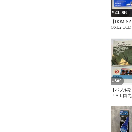
23,000
¥
【DOMINA
OS1.2 OLD
300
¥
【バブル
ＪＡＬ国内