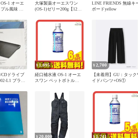
OS-1 オーエ
大塚製薬オーエスワン
LINE FRIENDS 無線キ
ップル風味 ペ
(OS-1)ゼリー200g【12個
ボードyellow
00mL 6個セ
セット】
め売り
1,895
2,700
¥
¥
/CDドライブ
経口補水液 OS-1 オーエ
【未着用】GU：タック
002-L1 ブラッ
スワン ペットボトル
イドパンツ+OS①
300mL 6個セット まとめ
売り
20,000
1,741
¥
¥