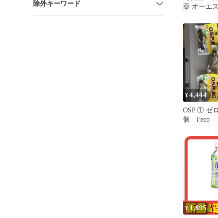
除外キーワード
薬 オーエ
OS-1 経
イプ 500m
箱】
4,444
¥
OSP ① ゼ
個 Feco
1,895
¥