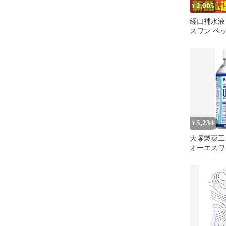
2,005
¥
経口補水液 
スワン ペ
500mL 5
売り
5,234
¥
大塚製薬工
オーエスワ
ル 300mL×