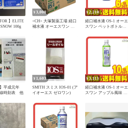
3,000
2,210
¥
¥
TOR 】ELITE
<CH> 大塚製薬工場 経口
経口補水液 OS-1 オーエ
 SNOW 100g
補水液 オーエスワン ア
スワン ペットボトル
ップル風味 ペットボトル
500mL 6個セット まと
300mL×24本 賞味期
売り
限:2026.10.07
1,603
3,113
¥
¥
期】平成元年
SMITH スミス IOS-01 (ア
経口補水液 OS-1 オーエ
線時刻表 他
イオーエス ゼロワン)
スワン アップル風味 ペ
ットボトル 500mL 10個
ット まとめ売り