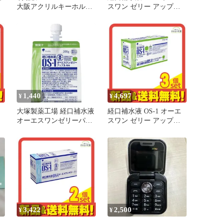
大阪アクリルキーホルダ
スワン ゼリー アップル
箱
ー
風味 200g× 6袋入
品
災
補
1,440
4,697
¥
¥
大塚製薬工場 経口補水液
経口補水液 OS-1 オーエ
オーエスワンゼリーパウ
スワン ゼリー アップル
セッ
チ アップル風味 200gx6
風味 200g× 6袋入 3個セッ
袋
ト まとめ売り
3,422
2,500
¥
¥