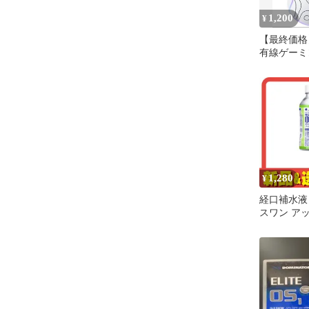
1,200
¥
【最終価格】
有線ゲーミ
12000 DP
1,280
¥
経口補水液 
スワン ア
ットボトル 3
ット まと