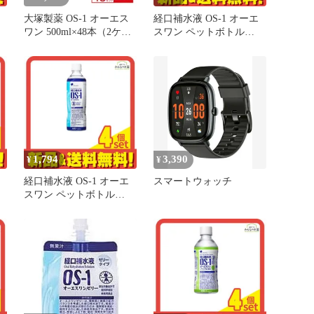
大塚製薬 OS-1 オーエス
経口補水液 OS-1 オーエ
ワン 500ml×48本（2ケー
スワン ペットボトル
め
ス） 経口補水液 脱水症
300mL
状 熱中症
1,794
3,390
¥
¥
経口補水液 OS-1 オーエ
スマートウォッチ
スワン ペットボトル
め
500mL 4個セット まとめ
売り