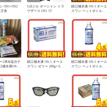
 OS1+OS2
Gillジル オーシャン トラ
経口補水液 OS-1 オーエ
水王舎
ウザース OS1 1T
スワン ペットボトル
300mL 5個セット まと
売り
2,196
1,434
¥
¥
ー2本&塩分チ
経口補水液 OS-1 オーエ
経口補水液 OS-1 オーエ
補水液OS-1
スワン ゼリー 200g× 6袋
スワン ペットボトル
入
300mL 4個セット まと
売り