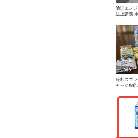
論理エンジン
誌上講義 
1,990
¥
冷却スプレ
ャージ&経口
パウダー