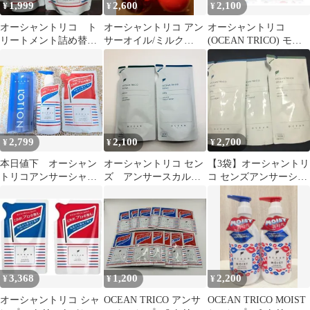
1,999
2,600
2,100
¥
¥
¥
オーシャントリコ ト
オーシャントリコ アン
オーシャントリコ
リートメント詰め替
サーオイル/ミルク
(OCEAN TRICO) モイ
え ２袋
120ml 2本セット
ストアンサー シャンプ
ー トリートメント セッ
ト 各400ml (シャンプ
ー・トリートメント詰
替セット)
2,799
2,100
2,700
¥
¥
¥
本日値下 オーシャン
オーシャントリコ セン
【3袋】オーシャントリ
トリコアンサーシャン
ズ アンサースカルプ
コ センズアンサーシャ
プー トリートメント ス
シャンプー＆スカルプ
ンプースカルプ＆トリ
キンローション
トリートメント 詰め替
ートメント
えセット
3,368
1,200
2,200
¥
¥
¥
オーシャントリコ シャ
OCEAN TRICO アンサ
OCEAN TRICO MOIST