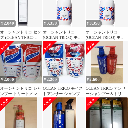
ー 頭皮ケア さわやかな
ー 頭皮ケア さわやかな
ネロリの香り
ネロリの香り
2,840
3,350
3,350
¥
¥
¥
オーシャントリコ セン
オーシャントリコ
オーシャントリコ
ズ (OCEAN TRICO
(OCEAN TRICO) モイ
(OCEAN TRICO) モイ
SENZ) スカルプシャン
ストアンサーシャンプ
ストアンサーシャンプ
プー メンズシャンプー
ー (400ml) (シャンプー)
ー (400ml) (シャンプー)
330mL フケ用シャンプ
[シャンプー]
[シャンプー]
ー 頭皮ケア さわやかな
ネロリの香り
2,000
2,200
2,600
¥
¥
¥
オーシャントリコ シャ
OCEAN TRICO モイス
OCEAN TRICO アンサ
ンプー トリートメント
トアンサー シャンプー
ーシャンプー＆トリー
詰め替え
トリートメント
トメントセット