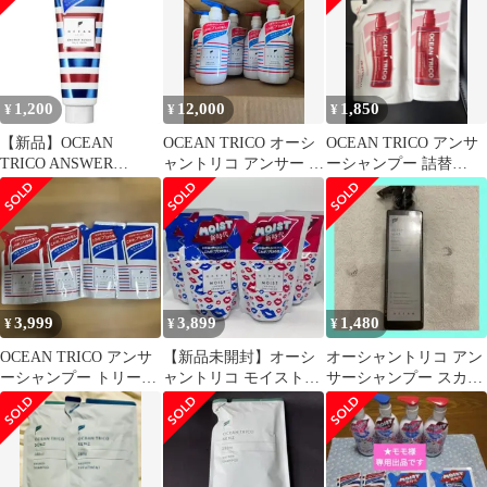
1,200
12,000
1,850
¥
¥
¥
【新品】OCEAN
OCEAN TRICO オーシ
OCEAN TRICO アンサ
TRICO ANSWER
ャントリコ アンサー シ
ーシャンプー 詰替
BOOST HAIR PACK
ャンプー400ml×3 トリ
350ml 2個セット
ートメント400ml×3 計6
本セット ヘアケア
3,999
3,899
1,480
¥
¥
¥
OCEAN TRICO アンサ
【新品未開封】オーシ
オーシャントリコ アン
ーシャンプー トリート
ャントリコ モイストア
サーシャンプー スカル
メント 詰替セット
ンサーシャンプートリ
プ 330mL
ートメント詰替×4