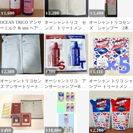
1,600
2,200
3,480
¥
¥
¥
OCEAN TRICO アンサ
オーシャントリコ セ
オーシャントリコセン
ーミルク & unu ヘアオ
ンズ トリートメン
ズ シャンプー 2本セ
イル
ト 280g x 2
ット
2,300
300
1,111
¥
¥
¥
オーシャントリコセン
オーシャントリコ ア
オーシャン トリコ シャ
ズ アンサートリートメ
ンサーシャンプーR ア
ンプー トリートメント
ント スカルプ 詰替用
ンサートリートメント
モイスト 5セット
280g 2個
R サンプル
499
10,000
2,100
¥
¥
¥