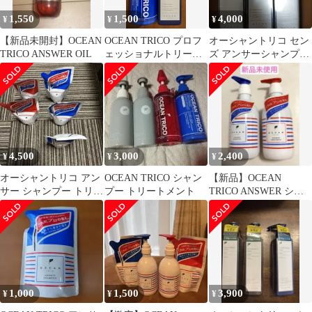
1,550
1,500
4,000
¥
¥
¥
【新品未開封】OCEAN
OCEAN TRICO プロフ
オーシャントリコ セン
TRICO ANSWER OIL
ェッショナルトリート
ズ アンサーシャンプー
メント & SENZ
330ml 3本セット
4,500
3,000
2,400
¥
¥
¥
オーシャントリコ アン
OCEAN TRICO シャン
【新品】OCEAN
サー シャンプー トリー
プー トリートメント
TRICO ANSWER シャ
トメント 詰替セット
ンプー トリートメント
セット
1,000
1,500
3,900
¥
¥
¥