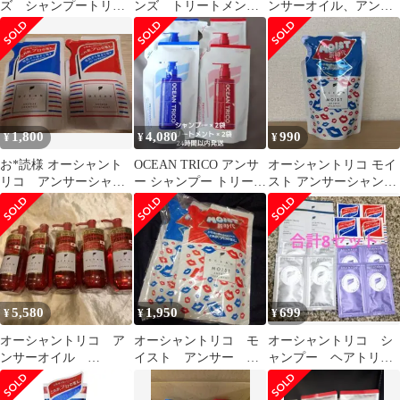
ズ シャンプートリー
ンズ トリートメン
ンサーオイル、アンサ
トメント
ト 詰め替え
ーミルクセット
1,800
4,080
990
¥
¥
¥
お*読様 オーシャント
OCEAN TRICO アンサ
オーシャントリコ モイ
リコ アンサーシャン
ー シャンプー トリート
スト アンサーシャンプ
プー＆コンディショナ
メント 4点
ー 詰め替え用 350ml
ー
5,580
1,950
699
¥
¥
¥
オーシャントリコ ア
オーシャントリコ モ
オーシャントリコ シ
ンサーオイル
イスト アンサー シ
ャンプー ヘアトリー
120ml×5個セット
ャンプー トリートメ
トメント スカルプ
ント 詰め替え
カラーシャンプー