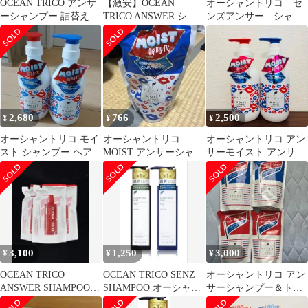
OCEAN TRICO アンサ
【激安】OCEAN
オーシャントリコ セ
ーシャンプー 詰替え
TRICO ANSWER シャ
ンズアンサー シャン
ンプー トリートメント
プー 2本 トリートメ
セット
ント 1本
2,680
766
2,500
¥
¥
¥
オーシャントリコ モイ
オーシャントリコ
オーシャントリコ アン
スト シャンプー ヘアト
MOIST アンサーシャン
サーモイスト アンサー
リートメント しっとり
プー 詰替
シャンプー&トリート
まとまる
メント セット
3,100
1,250
3,000
¥
¥
¥
OCEAN TRICO
OCEAN TRICO SENZ
オーシャントリコ アン
ANSWER SHAMPOO
SHAMPOO オーシャン
サーシャンプー＆トリ
詰替用 3個セット
トリコ シャンプー
ートメント 詰替用 2