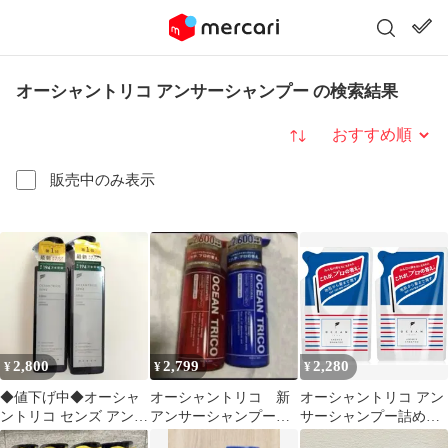
オーシャントリコ アンサーシャンプー の検索結果
並び替え
販売中のみ表示
2,800
2,799
2,280
¥
¥
¥
◆値下げ中◆オーシャ
オーシャントリコ 新
オーシャントリコ アン
ントリコ センズ アンサ
アンサーシャンプー&
サーシャンプー詰め替
ー シャンプー◇新品・
トリートメント
え（2個セット）各