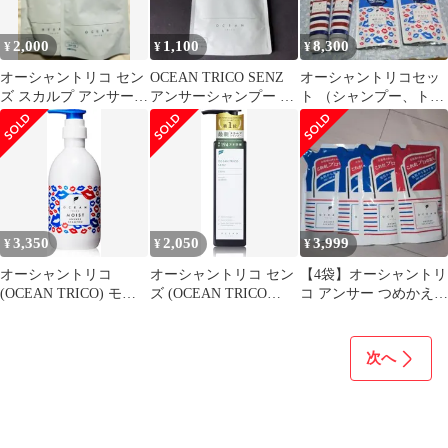
2,000
1,100
8,300
¥
¥
¥
オーシャントリコ セン
OCEAN TRICO SENZ
オーシャントリコセッ
ズ スカルプ アンサー
アンサーシャンプー ス
ト （シャンプー、トリ
シャンプー & トリート
カルプ つめかえ用
ートメント、ヘアパッ
メント
ク、つめかえ）8個
3,350
2,050
3,999
¥
¥
¥
オーシャントリコ
オーシャントリコ セン
【4袋】オーシャントリ
(OCEAN TRICO) モイ
ズ (OCEAN TRICO
コ アンサー つめかえ用
ストアンサーシャンプ
SENZ) スカルプシャン
シャンプー トリートメ
ー (400ml) (シャンプー)
プー メンズシャンプー
ント 詰替
[シャンプー]
330mL フケ用シャンプ
次へ
ー 頭皮ケア さわやかな
ネロリの香り