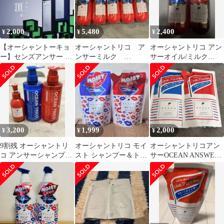
2,000
5,480
2,400
¥
¥
¥
【オーシャントーキョ
オーシャントリコ ア
オーシャントリコ アン
ー】センズアンサー シ
ンサーミルク
サーオイル/ミルク
ャンプー＆トリートメ
120ml×5個セット
120ml 2本セット
ント頭皮ケアセット
3,200
1,999
2,000
¥
¥
¥
9割残 オーシャントリ
オーシャントリコ モイ
オーシャントリコアン
コ アンサーシャンプー
スト シャンプー＆トリ
サーOCEAN ANSWER
トリートメント ヘアミ
ートメント詰め替え
シャンプー&トリート
ルク セット
メントセット