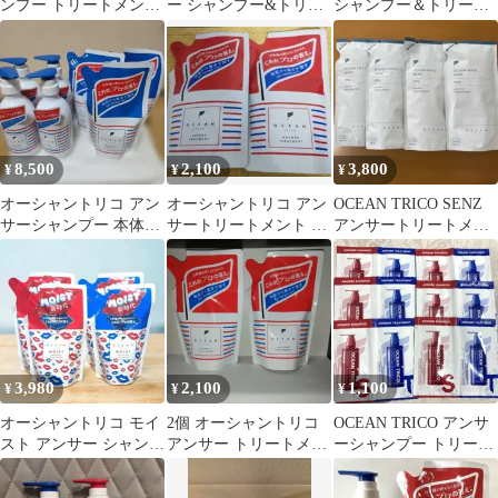
ンプー トリートメント
ー シャンプー&トリー
シャンプー＆トリート
詰替えセット 各350ml
トメント10mL10個セッ
メント セット
ト
8,500
2,100
3,800
¥
¥
¥
オーシャントリコ アン
オーシャントリコ アン
OCEAN TRICO SENZ
サーシャンプー 本体④
サートリートメント 詰
アンサートリートメン
つめかえ用③
め替え350ml 2個
ト スカルプ 4個セット
3,980
2,100
1,100
¥
¥
¥
オーシャントリコ モイ
2個 オーシャントリコ
OCEAN TRICO アンサ
スト アンサー シャンプ
アンサー トリートメン
ーシャンプー トリート
ー トリートメント
ト 詰替用 350ml
メント 試供品 12包
MOIST