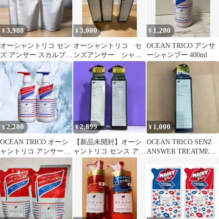
3,980
3,000
1,200
¥
¥
¥
オーシャントリコ セン
オーシャントリコ セ
OCEAN TRICO アンサ
ズ アンサー スカルプ
ンズアンサー シャン
ーシャンプー 400ml
シャンプー トリートメ
プー 1本 トリートメ
ント 詰替
ント 2本
2,280
2,899
1,000
¥
¥
¥
OCEAN TRICO オーシ
【新品未開封】オーシ
OCEAN TRICO SENZ
ャントリコ アンサーシ
ャントリコ センス アン
ANSWER TREATMENT
ャンプー トリートメン
サーシャンプー スカル
330g
ト
プ 2本セット