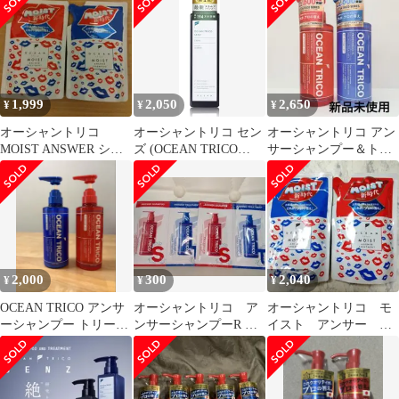
袋ずつ
1,999
2,050
2,650
¥
¥
¥
オーシャントリコ
オーシャントリコ セン
オーシャントリコ アン
MOIST ANSWER シャ
ズ (OCEAN TRICO
サーシャンプー＆トリ
ンプー＆トリートメン
SENZ) スカルプシャン
ートメント セット
ト 詰め替え
プー メンズシャンプー
400mL 新品
330mL フケ用シャンプ
ー 頭皮ケア さわやかな
ネロリの香り
2,000
300
2,040
¥
¥
¥
OCEAN TRICO アンサ
オーシャントリコ ア
オーシャントリコ モ
ーシャンプー トリート
ンサーシャンプーR ア
イスト アンサー シ
メント セット
ンサートリートメント
ャンプー トリートメ
R サンプル×2
ント 詰め替え