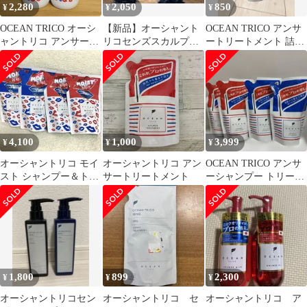
2,280
2,050
850
¥
¥
¥
OCEAN TRICO オーシ
【新品】オーシャント
OCEAN TRICO アンサ
ャントリコ アンサーシ
リコセンズスカルプシ
ートリートメント 詰め
ャンプー 2個セット
ャンプー トリートメン
替え
ト詰め替えセット）
4,100
1,000
3,999
¥
¥
¥
オーシャントリコ モイ
オーシャントリコ アン
OCEAN TRICO アンサ
スト シャンプー＆トリ
サートリートメント
ーシャンプー トリート
ートメント 詰め替え4
メント 詰替セット
個
1,800
899
2,300
¥
¥
¥
オーシャントリコセン
オーシャントリコ セ
オーシャントリコ ア