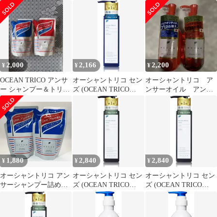
120ml
ルク 2個セット
ント 本体２本 詰め
替え４袋セット
2,000
2,166
2,200
¥
¥
¥
OCEAN TRICO アンサ
オーシャントリコ セン
オーシャントリコ ア
ー シャンプー＆トリー
ズ (OCEAN TRICO
ンサーオイル アンサ
トメント 詰替セット
SENZ) スカルプトリー
ーミルク 2種セット
トメント 330g
1,880
2,840
2,840
¥
¥
¥
オーシャントリコ アン
オーシャントリコ セン
オーシャントリコ セン
サーシャンプー詰め替
ズ (OCEAN TRICO
ズ (OCEAN TRICO
え 350mL x 2 **4424393
SENZ) スカルプシャン
SENZ) スカルプシャン
プー メンズシャンプー
プー メンズシャンプー
330mL フケ用シャンプ
330mL フケ用シャンプ