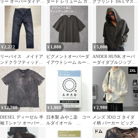
ラー オーバーダイデニ
ダード レリューム ガー
クプリント 10s Lマスタ
ム ブラック M
メントダイ ビッグワッ
ード オーバーサイズ 古
フルパーカー
着
2,222
1,888
5,000
¥
¥
¥
リーバイス メイドア
ピグメントオーバーダ
ANDER HUNK オーバ
ンドクラフティッド
イアウトシーム ルーズ
ーダイダブルジップア
オーバーダイタックス
半袖Tシャツ ブラック
ップパーカー
リム
ヴィンテージ
12,700
1,080
2,980
¥
¥
¥
DIESEL ディーゼル 半
日本製 みやこ染 コー
メンズ 3Dロゴ タイダ
袖 Tシャツ オーバーダ
ルダイオール
イ柄 パーカー ビッグシ
イ加工 オーバルD Lサ
Col.11 スカイブル
ルエット アイボリー
イズ
ー 1個
2XL