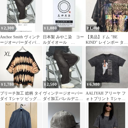
2,300
1,080
1,400
¥
¥
¥
Anchor Smith ヴィンテ
日本製 みやこ染 コー
【美品】ドム "BE
ージオーバーダイバレ
ルダイオール
KIND" レインボー タイ
ルデニム
Col.69 スプリンググ
ダイTシャツ 2XL
リン 1個
1,780
2,500
6,980
¥
¥
¥
ブリーチ加工 総柄 タイ
ヴィンテージオーバー
AALIYAH アリーヤ フ
ダイ Tシャツ ビッグシ
ダイ加工バレルデニム
ォトプリント Tシャツ
ルエット 黒 ベージュ
パンツ
フェード加工 ビッグサ
XL
イズ