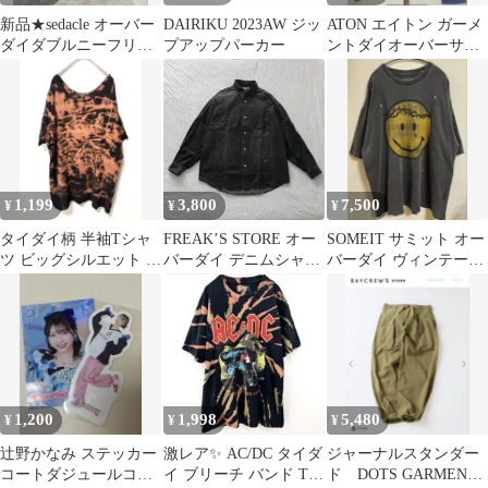
新品★sedacle オーバー
DAIRIKU 2023AW ジッ
ATON エイトン ガーメ
ダイダブルニーフリン
プアップパーカー
ントダイオーバーサイ
ジデニム S インディゴ
ズスエット04
ブルー
1,199
3,800
7,500
¥
¥
¥
タイダイ柄 半袖Tシャ
FREAK’S STORE オー
SOMEIT サミット オー
ツ ビッグシルエット オ
バーダイ デニムシャツ
バーダイ ヴィンテージ
ーバーサイズ ユニセッ
リラックスフィット
加工 スマイリー Tシャ
クス 古着
ツ
1,200
1,998
5,480
¥
¥
¥
辻野かなみ ステッカー
激レア✨️ AC/DC タイダ
ジャーナルスタンダー
コートダジュールコラ
イ ブリーチ バンド Tシ
ド DOTS GARMENT