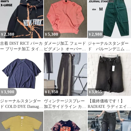
2,380
5,300
2,980
¥
¥
¥
古着 DIST RICT パーカ
ダメージ加工 フェード
ジャーナルスタンダー
ー ブリーチ加工 タイダ
ピグメント オーバーダ
ド バルーンデニム カ
イ ニューヨーク 黒XL
イSW ZARA US / M
ラーオーバーダイ パ
ンツ グリーン M
3,900
1,350
3,055
¥
¥
¥
ジャーナルスタンダー
ヴィンテージスプレー
【最終価格です！】
ド COLD DYE Damage
加工サイドライン カッ
RADIATE ラディエイト
Neck Tシャツ
トオフ ワイドデニムパ
オーバーダイデニムハ
ンツ
ーフパンツ