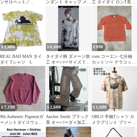
ンサロペット／
ンダント キャップ メン
工 タイダイ ロンT長袖
URBAN RESEARCH
ズ 帽子 オーバーダイ
Tシャツ XLブラック
DOORS
US古着
1,480
6,000
990
¥
¥
¥
REAL BAD MAN タイ
タイダイ柄 ダメージ加
coen コーエン 七分袖
ダイ Tシャツ L
工 オーバーサイズ Tシ
カットソー テラコッタ
ャツ
ピグメントダイ XL
7,190
2,600
1,680
¥
¥
¥
90s Authentic Pigmentガ
Anchor Smith ブラック
OBLO 半袖Tシャツ カ
ーメントダイスウェッ
系 オーバーダイ加工デ
メラプリント ブリーチ
ト ピンクXL
ニムパンツ M
加工 手染め LL リメイ
ク