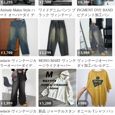
2,299
1,500
6,300
¥
¥
¥
Attitude Makes Style ハ
ワイドデニムパンツ ブ
PIGMENT DYE BAND
ード オーバーダイ デニ
ラック ヴィンテージ加
ピグメント加工バンド
ム カーゴ
工
カラー プルオーバーシ
ャツ
1,700
1,299
3,900
¥
¥
¥
sedacle ヴィンテージカ
MONO-MART ヴィンテ
ヴィンテージオーバー
ラーオーバーダイデニ
ージライクオーバーダ
ダイ加工バレルデニム
ム ダークインディゴブ
イデニム
パンツ
ルー
1,999
5,200
980
¥
¥
¥
sedacle ヴィンテージカ
新品 ジャーナルスタン
オニール Tシャツ バッ