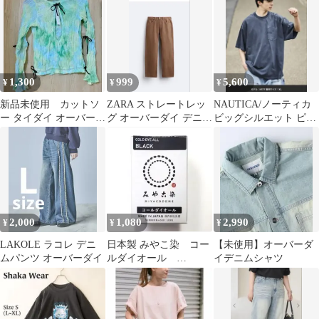
【Y】【CN】
1,300
999
5,600
¥
¥
¥
新品未使用 カットソ
ZARA ストレートレッ
NAUTICA/ノーティカ
ー タイダイ オーバーラ
グ オーバーダイ デニム
ビッグシルエット ピグ
ップ OVERLAP タイダ
パンツ ブラウン
メントダイ ヒドゥンロ
イ柄
ゴ
2,000
1,080
2,990
¥
¥
¥
LAKOLE ラコレ デニ
日本製 みやこ染 コー
【未使用】オーバーダ
ムパンツ オーバーダイ
ルダイオール
イデニムシャツ
Col.18 ブラック 1個