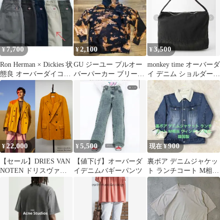
7,700
2,100
3,500
¥
¥
¥
Ron Herman × Dickies 状
GU ジーユー プルオー
monkey time オーバーダ
態良 オーバーダイコッ
バーパーカー ブリーチ
イ デニム ショルダーバ
トンチノパンツ
加工 ブラック M タイ
ッグ ブラック
ダイ
22,000
5,500
900
¥
¥
現在 ¥
【セール】DRIES VAN
【値下げ】オーバーダ
裏ボア デニムジャケッ
NOTEN ドリスヴァン
イデニムバギーパンツ
ト ランチコート M相当
ノッテン｜2019SS オー
ヴィンテージ加工 韓国
バーダイオレンジダブ
製
ルジャケット