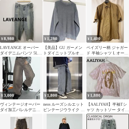
ボ
ャツ ロックT 【S】
DYE OVER PT
8,980
1,280
1,400
¥
¥
¥
LAVEANGE オーバー
【美品】GU ガーメン
ペイズリー柄 ジャガー
ダイデニムパンツ 5L
トダイニットプルオー
ド 半袖シャツ L オーバ
Sasaki Miki タグ付
バー L チャコール 雰囲
ーダイ 後染め
気抜群
3,000
1,800
1,880
¥
¥
¥
ヴィンテージオーバー
neos ルーズシルエット
【AALIYAH】半袖Tシ
ダイ加工バレルデニム
ビンテージウライク オ
ャツ カットソー タイダ
パンツ
ーバーダイ デニム
イ ビックシルエット
Y2K