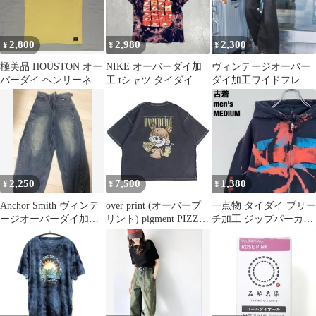
2,800
2,980
2,300
¥
¥
¥
極美品 HOUSTON オー
NIKE オーバーダイ加
ヴィンテージオーバー
バーダイ ヘンリーネッ
工 tシャツ タイダイ 迷
ダイ加工ワイドフレア
ク Tシャツ XL マスタ
彩 古着 短丈 デザイン
デニムパンツ
ード
S
2,250
7,500
1,380
¥
¥
¥
Anchor Smith ヴィンテ
over print (オーバープ
一点物 タイダイ ブリー
ージオーバーダイ加工
リント) pigment PIZZA
チ加工 ジップパーカー
バレルデニムパンツ
Tee
黒 赤 ストリート 古着
M