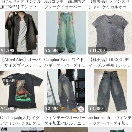
【けんけんオリジナル
Javaコラボ 綿100%ス
【極美品】メゾンスペ
加工No55】Tシャツ タ
プレーダイオーバーサ
シャル ケミカルオーバ
イダイ L アメカジ
イズTシャツ
ーダイ プライムオーバ
ーパーカー 00
1,999
5,500
11,700
¥
¥
¥
【Alfred Alex】オーバ
Camphor Wood ワイド
【極美品】DIESEL デ
ーサイズヴィンテージ
バギーオーバーダイ汚
ィーゼル 半袖 Tシャツ
メイクデニムシャツ
れ加工デニム 完売品
オーバーダイ加工 オー
バルD
1,980
2,590
4,380
¥
¥
¥
Caballo 両面大判 イグ
ヴィンテージオーバー
anchor smith ヴィンテ
アナ Tシャツ XL タイ
ダイ加工バレルデニム
ージオーバーダイ加工
ダイ アニマル カバロ
パンツ
バレルデニムパンツ