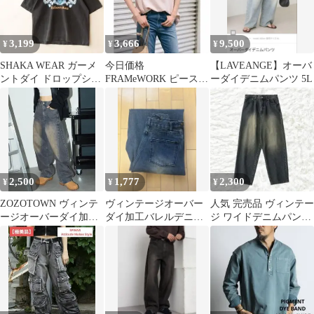
3,199
3,666
9,500
¥
¥
¥
SHAKA WEAR ガーメ
今日価格
【LAVEANGE】オーバ
ントダイ ドロップショ
FRAMeWORK ピースダ
ーダイデニムパンツ 5L
ルダー Tシャツ 墨黒
イハーフスリーブプル
オーバーTシャツ Ｆ
2,500
1,777
2,300
¥
¥
¥
ZOZOTOWN ヴィンテ
ヴィンテージオーバー
人気 完売品 ヴィンテー
ージオーバーダイ加工
ダイ加工バレルデニム
ジ ワイドデニムパンツ
バレルデニムパンツ
パンツ
オーバーダイ メンズ ジ
ーンズ