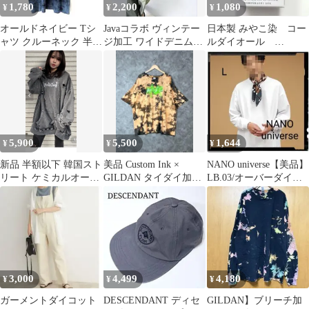
1,780
2,200
1,080
¥
¥
¥
オールドネイビー Tシ
Javaコラボ ヴィンテー
日本製 みやこ染 コー
ャツ クルーネック 半袖
ジ加工 ワイドデニムパ
ルダイオール
タイダイ 太陽 LL 藍 綿
ンツ オーバーダイ M
Col.61 ローズピン
ポリ
タグ付き
ク 1個
5,900
5,500
1,644
¥
¥
¥
新品 半額以下 韓国スト
美品 Custom Ink ×
NANO universe【美品】
リート ケミカルオーバ
GILDAN タイダイ加工
LB.03/オーバーダイロ
ーダイ サブカル y2k 男
Tシャツ ブリーチ
ングスリーブ
女兼用
3,000
4,499
4,180
¥
¥
¥
ガーメントダイコット
DESCENDANT ディセ
GILDAN】ブリーチ加