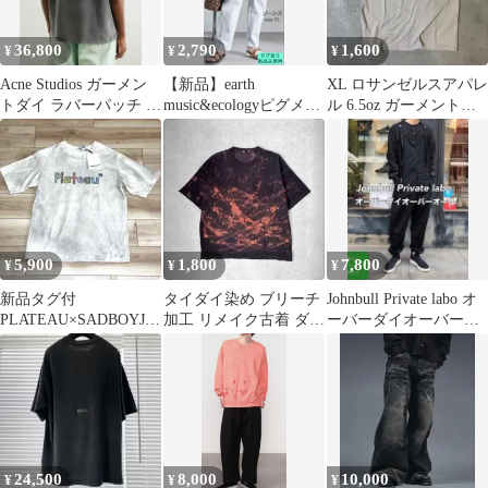
36,800
2,790
1,600
¥
¥
¥
Acne Studios ガーメン
【新品】earth
XL ロサンゼルスアパレ
トダイ ラバーパッチ オ
music&ecologyピグメン
ル 6.5oz ガーメントダ
ーバーサイズ Tシャツ
トダイデニム♡パンツ
イ Tシャツ ベージュ
5,900
1,800
7,800
¥
¥
¥
新品タグ付
タイダイ染め ブリーチ
Johnbull Private labo オ
PLATEAU×SADBOYJE
加工 リメイク古着 ダメ
ーバーダイオーバーオ
RRYコラボTシャツダメ
ージtシャツ グランジ
ールジョンブル
ージ加工
y2k
24,500
8,000
10,000
¥
¥
¥