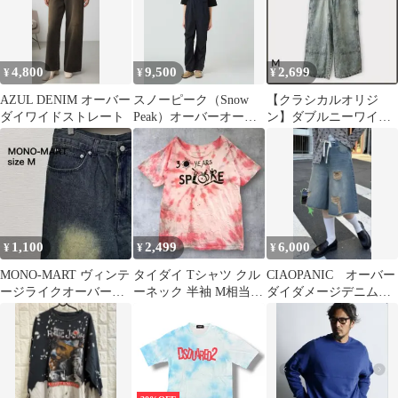
4,800
9,500
2,699
¥
¥
¥
AZUL DENIM オーバー
スノーピーク（Snow
【クラシカルオリジ
ダイワイドストレート
Peak）オーバーオー
ン】ダブルニーワイド
ル ブラック2
ペインターデニム/新品
未使用/オーバーダイ
1,100
2,499
6,000
¥
¥
¥
MONO-MART ヴィンテ
タイダイ Tシャツ クル
CIAOPANIC オーバー
ージライクオーバーダ
ーネック 半袖 M相当
ダイダメージデニムハ
イワイドデニムパンツ
桃 綿 カジュアル カッ
ーフパンツ
トオフ