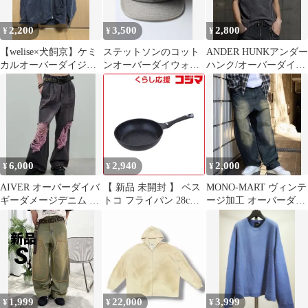
2,200
3,500
2,800
¥
¥
¥
【welise×犬飼京】ケミ
ステットソンのコット
ANDER HUNKアンダー
カルオーバーダイジッ
ンオーバーダイウォッ
ハンク/オーバーダイス
プアップパーカー ブラ
シュドキャップ ベー
テッチデザインTシャ
ック
ジュ
ツ
6,000
2,940
2,000
¥
¥
¥
AIVER オーバーダイバ
【 新品 未開封 】 ベス
MONO-MART ヴィンテ
ギーダメージデニム パ
トコ フライパン 28cm
ージ加工 オーバーダイ
ープル系【完売品】M
ガス火専用 ダイヤモン
ワイドデニムパンツ メ
サイズ
ドコート マーブル イー
ンズ
ジーライト ネオ
ND3503 未使用 送料無
料
1,999
22,000
3,999
¥
¥
¥