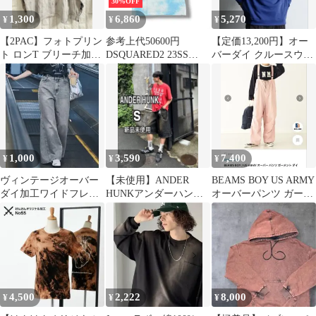
30%OFF
1,300
6,860
5,270
¥
¥
¥
【2PAC】フォトプリン
参考上代50600円
【定価13,200円】オー
ト ロンT ブリーチ加工
DSQUARED2 23SS
バーダイ クルースウェ
タイダイ風 フェード ブ
TIE&DYE SKATER T-
ット L
ラック
SHIRT タイダイスケー
ターTシャツ オーバー
サイズ半袖カットソー
ディースクエアード
S71GD1243 ブルー M
（1181M）
1,000
3,590
7,400
¥
¥
¥
ヴィンテージオーバー
【未使用】ANDER
BEAMS BOY US ARMY
ダイ加工ワイドフレア
HUNKアンダーハン
オーバーパンツ ガーメ
デニムパンツ
ク オーバーダイスタ
ントダイ
ッズバギージョーツ
4,500
2,222
8,000
¥
¥
¥