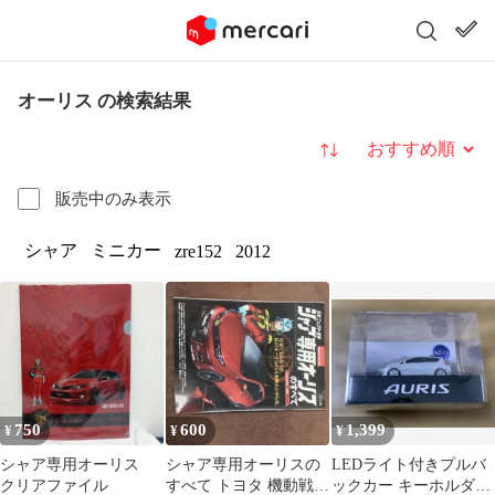
オーリス の検索結果
並び替え
販売中のみ表示
シャア
ミニカー
zre152
2012
750
600
1,399
¥
¥
¥
シャア専用オーリス
シャア専用オーリスの
LEDライト付きプルバ
クリアファイル
すべて トヨタ 機動戦士
ックカー キーホルダー