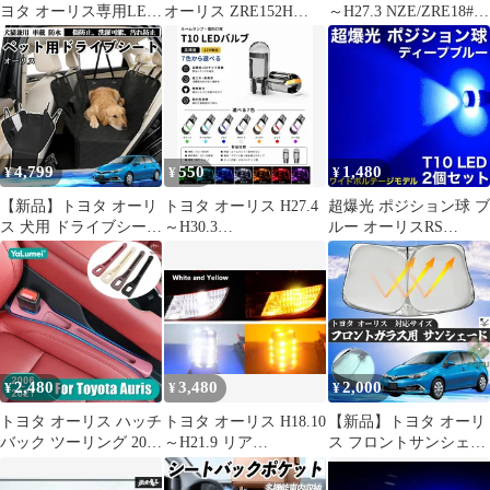
ヨタ オーリス専用LED
オーリス ZRE152H
～H27.3 NZE/ZRE18#系
ルームランプセット 内
ZRE154H ZRE186H
高品質 爆光 ストロボ
張り剥がし付き 9点セ
ZWE186H対応 補修交
T16 LED バックランプ
ット H24.8～H27.3
換用 90919-02258
純白 New 特注LEDチッ
NZE. ZRE18#
90919-02252 4本セット
プ 27発 プロジェクター
SLHRM0080
メンテナンス
搭載 2個SET 自動切り
替え ポン付け 新品
4,799
550
1,480
¥
¥
¥
【新品】トヨタ オーリ
トヨタ オーリス H27.4
超爆光 ポジション球 ブ
ス 犬用 ドライブシート
～H30.3
ルー オーリスRS
ペットカーシート 後部
NRE/NZE/ZRE18#系 フ
ZRE186H 高品質 T10
座席用 防水 防汚 飛び
ロント 高輝度 T10 LED
LED スモールライト ワ
出し防止 リード付き 滑
バルブ 12V COBチップ
イドボルテージ プロジ
り止め加工 車内保護 簡
搭載 7色選択可 ルーム
ェクターレンズ 青 2個
単取付 汎用 awef
ランプ 室内灯 用 2個
セット
SET 新品
2,480
3,480
2,000
¥
¥
¥
トヨタ オーリス ハッチ
トヨタ オーリス H18.10
【新品】トヨタ オーリ
バック ツーリング 2006
～H21.9 リア
ス フロントサンシェー
- 2015 2016 2017 2018
NZE/ZRE15#系 高輝度
ドフロントガラス サン
2019 2021 用ユニバーサ
ウインカー ポジション
シェード シェードカー