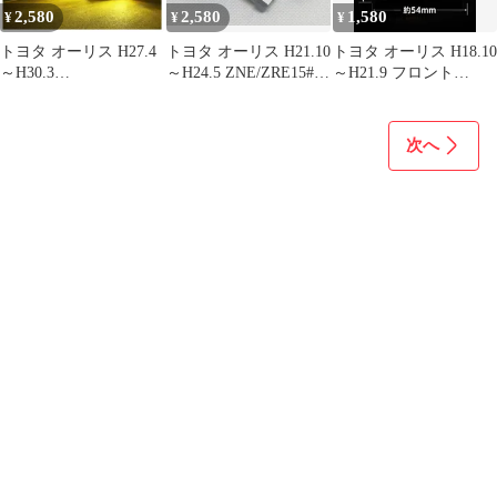
アトレー ミラジーノ ブ
リ/クラウンアスリート/
2,580
2,580
1,580
¥
¥
¥
ーン カバー キーケース
クラウンマジェスタ/ク
キーカバー キーレス キ
ラウンロイヤル / RAV4
トヨタ オーリス H27.4
トヨタ オーリス H21.10
トヨタ オーリス H18.10
ーホ
/
～H30.3
～H24.5 ZNE/ZRE15#系
～H21.9 フロント
NRE/NZE/ZRE18#系 爆
車検対応 爆光
NZE/ZRE15#系 爆光
光 2色切り替え
H8/H11/H16 LED フォ
S25ピン角違い
H8/H11/H16 LED フォ
グランプ バルブ 球 特
(BAU15S) アンバー
次へ
グランプ バルブ 球 2個
注ハイパワーLEDチッ
LED ウインカー 冷却フ
SET 特注ハイパワー
プ搭載 2個SET ポン付
ァン搭載 ハイフラ防止
LEDチップ搭載 ポン付
け 新品 車検対応 Eタイ
抵抗内蔵 2個セット 車
け 新品 送料込み Bタイ
プ
検対応
プ