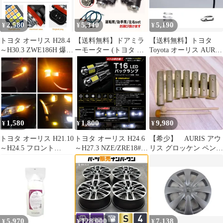
ラ防止抵抗器付 新品 送
料無料
2,580
5,340
5,190
¥
¥
¥
トヨタ オーリス H28.4
【送料無料】ドアミラ
【送料無料】トヨタ
～H30.3 ZWE186H 爆光
ーモーター (トヨタ オ
Toyota オーリス AURIS
単色 H8/H11/H16 LED
ーリス E18) 電動格納ド
2018年モデル ドアハン
フォグランプ バルブ 球
アミラー用モーター ド
ドル周辺ガーニッシュ
2個SET 特注ハイパワ
アミラー サイドミラー
4点セット ABS製 シル
ーLEDチップ搭載 ポン
互換 社外品 純正交換
バー 貼り付け式 傷・擦
付け 新品 送料込み Bタ
汎用 コード:45535
れ防止 外装保護 ドレス
イプ
アップ
1,580
1,800
9,980
¥
¥
¥
トヨタ オーリス H21.10
トヨタ オーリス H24.6
【希少】 AURIS アウ
～H24.5 フロント
～H27.3 NZE/ZRE18#系
リス グロッケン ペンタ
ZNE/ZRE15#系 爆光
高品質 爆光 ストロボ
トニック鉄琴 ７音
S25ピン角違い
T16 LED バックランプ
(BAU15S) アンバー
純白 New 特注LEDチッ
LED ウインカー 冷却フ
プ 81発 プロジェクター
ァン搭載 ハイフラ防止
搭載 2個SET 自動切り
抵抗内蔵 2個セット 車
替え ポン付け 新品
検対応
5,970
128,000
7,138
¥
¥
¥