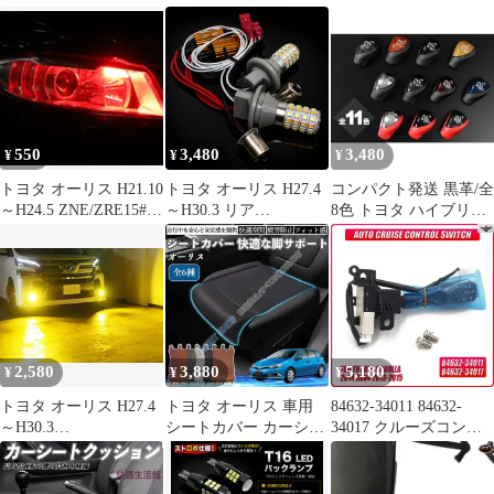
ーリス MK2 2012-17年
166200Y040 CHARADE
トクッション 多機能収
式用リアウィンドウ ワ
TOYOTA YARIS AURIS
納付きティッシュケー
イパー
COROLLA URBAN
ス一体型 超厚スポンジ
CRUISER
高反発スポンジ 高級感
レザー 汎用タイプ 四季
対応 車内アクセサリー
車用品 内装パーツ
550
3,480
3,480
¥
¥
¥
トヨタ オーリス H21.10
トヨタ オーリス H27.4
コンパクト発送 黒革/全
～H24.5 ZNE/ZRE15#系
～H30.3 リア
8色 トヨタ ハイブリッ
高輝度 T10 LED バルブ
NRE/NZE/ZRE18#系 高
ド車用 コンビ シフトノ
12V COBチップ搭載 7
輝度 ウインカー ポジシ
ブ 純正交換 // 30系 プ
色選択可 ポジションラ
ョン化キット S25 ピン
リウス 80系 ノア ヴォ
ンプ スモールランプ 車
角違い(BAU15s) シング
クシー エスクァイア
幅灯用 2個SET 新品
ル 150度 LED バルブ
180系 オーリス
54連搭載 白&黄 ハイフ
ラ防止抵抗器付 新品 送
2,580
3,880
5,180
¥
¥
¥
料無料
トヨタ オーリス H27.4
トヨタ オーリス 車用
84632-34011 84632-
～H30.3
シートカバー カーシー
34017 クルーズコント
NRE/NZE/ZRE18#系 車
ト シートクッション 座
ロールスイッチ トヨタ
検対応 爆光
席シート 座布団 脚サポ
カローラ ヤリス ヴィオ
H8/H11/H16 LED フォ
ート 3D構造 滑り止め
ス ウィッシュ オーリス