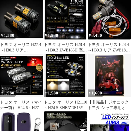
ォグ H8 LEDフォグラ
高品質 爆光 ストロボ
高品質 爆光 T20シング
ンプ H16 LEDバルブ
T20シングル LED バッ
ル LED バックランプ
LED ヘッドライト
クランプ 81発 プロジェ
81発 プロジェクター 2
8000LM ハロゲン LED
クター 2個SET 自動切
個SET 車検対応 タイプ
化
替 タイプA
B
1,580
1,580
3,480
¥
¥
¥
トヨタ オーリス H27.4
トヨタ オーリス H28.4
トヨタ オーリス H28.4
～H30.3 リア
～H30.3 ZWE186H 高品
～H30.3 リア ZWE186H
NRE/NZE/ZRE18#系 爆
質 爆光 ストロボ T16
高輝度 ウインカー ポジ
光 S25ピン角違い
LED バックランプ 純白
ション化キット S25 ピ
(BAU15S) アンバー
New 特注LEDチップ 27
ン角違い(BAU15s) シン
LED ウインカー 冷却フ
発 プロジェクター 搭載
グル 150度 LED バルブ
ァン搭載 ハイフラ防止
2個SET 自動切り替え
54連搭載 白&黄 ハイフ
抵抗内蔵 2個セット 車
ポン付け 新品
ラ防止抵抗器付 新品 送
検対応
料無料
1,980
1,580
1,600
¥
¥
¥
トヨタ オーリス（マイ
トヨタ オーリス H21.10
【非売品】ジオニック
ナー前） H24.6～H27.3
～H24.5 ZNE/ZRE15#系
トヨタ シャア専用オー
NZE/ZRE18#系 【車検
ミドル オリジナル 高品
リス クリアファイル
対応】高輝度 T20 ダブ
質 2色切替 T10×31mm
他、カタログ
ル 球 レッド 49連SMD
LED ルームランプ 室内
ハイパワー ブレーキラ
灯 車内灯 ドームランプ