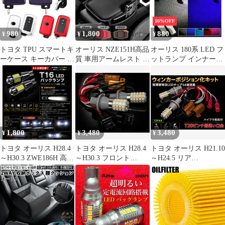
ンプ テールランプ リア
マップランプ 電球色
ランプ ストップランプ
(暖白)／ホワイト 明る
10%OFF
2個セット 高品質
い 【新商品・2個セッ
980
1,800
880
¥
¥
¥
ト】
トヨタ TPU スマートキ
オーリス NZE151H高品
オーリス 180系 LED フ
ーケース キーカバー キ
質 車用アームレスト 車
ットランプ インナーラ
ーホルダー アルファー
肘置き
ンプ 車内灯 簡単取付
ド30系 ヴェルファイア
純正交換 ブルー ホワイ
30系 ヴォクシー80系 ノ
ト ピンク レッド アイ
ア80系 ハリアー60系 プ
スブルー 内装 カスタム
リウスα シエンタ170系
パーツ アクセサリー
エスクァイア カムリ オ
ーリス180系
1,800
3,480
3,480
¥
¥
¥
トヨタ オーリス H28.4
トヨタ オーリス H28.4
トヨタ オーリス H21.10
～H30.3 ZWE186H 高品
～H30.3 フロント
～H24.5 リア
質 爆光 ストロボ T16
ZWE186H 高輝度 ウイ
ZNE/ZRE15#系 高輝度
LED バックランプ 純白
ンカー ポジション化キ
ウインカー ポジション
New 特注LEDチップ 81
ット T20 ピンチ部違い
化キット T20 ピンチ部
発 プロジェクター 搭載
LED バルブ 54連搭載
違い LED バルブ 54連
2個SET 自動切り替え
白&黄 ハイフラ防止抵
搭載 白&黄 ハイフラ防
ポン付け 新品
抗器付 新品 送料無料
止抵抗器付 新品 送料無
料