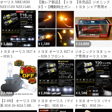
オーリス NRE185H
【激レア新品】【トヨ
【非売品】ジオニック
NZE151H NZE154H
タ】×【機動戦士ガンダ
トヨタ シャア専用オー
NZE181H NZE184H
ム】シャア 専用 オーリ
リスII クリアファイル
ZRE152H ZRE154H
ス クッション
他、カタログ
ZRE186H ZWE186H
ZRE154H エアコンフィ
ルター 87139-30040
87139-50100
1,800
1,580
14,800
¥
¥
¥
トヨタ オーリス H27.4
トヨタ オーリス H27.4
ジオニックトヨタ シャ
～H30.3
～H30.3 フロント
ア専用オーリス 1/30ミ
NRE/NZE/ZRE18#系 高
NRE/NZE/ZRE18#系 爆
ニカー
品質 爆光 ストロボ T16
光 T20 シングル/T20ピ
LED バックランプ 純白
ンチ部違い兼用 アンバ
New 特注LEDチップ 81
ー LED ウインカー 冷
発 プロジェクター 搭載
却ファン搭載 ハイフラ
2個SET 自動切り替え
防止抵抗内蔵 2個セッ
ポン付け 新品
ト 車検対応
2,980
1,800
1,580
¥
¥
¥
【Z-H9】 オーリス 150
トヨタ オーリス（マイ
トヨタ オーリス（マイ
系 H18.10~H24.5 H8
ナー前） H18.10～
ナー前） H18.10～
H11 H9 H16 h11 LED フ
H21.9 NZE/ZRE15#系
H21.9 NZE/ZRE15#系