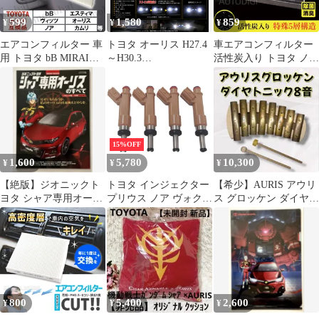
ア オーリス180系 カム
599
1,580
859
¥
¥
¥
リ50系 アクセサリー
エアコンフィルター 車
トヨタ オーリス H27.4
車エアコンフィルター
用 トヨタ bB MIRAI
～H30.3
活性炭入り トヨタ ノア
RAV4 SAI アクア アベ
NRE/NZE/ZRE18#系 高
ヴォクシー 70系75系 エ
ンシスワゴン アリオン
品質 爆光 ストロボ T16
スティマ オーリス カロ
イスト ヴァンガード ウ
LED バックランプ 純白
ーラアクシオ カローラ
ィッシュ ヴィッツ ヴォ
New 特注LEDチップ 27
フィールダー 87139-
クシー ノア エスティマ
発 プロジェクター 搭載
52040 純正互換 消臭
オーリス カムリ カロー
2個SET 自動切り替え
AU151B
15%OFF
ラアクシオ カローラフ
ポン付け 新品
1,600
5,780
10,300
¥
¥
¥
ィールダー カローラル
ミオン
【絶版】ジオニックト
トヨタ インジェクター
【希少】AURIS アウリ
ヨタ シャア専用オーリ
プリウス ノア ヴォクシ
ス グロッケン ダイヤト
スのすべて モーターフ
ー カローラ オーリス
ニック 8音 鉄琴
ァン別冊
ウィッシュ 23209-
39146 23250-37010 4本
セット
800
5,400
2,600
¥
¥
¥