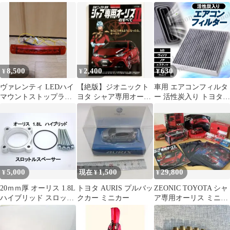
ガンダム
オーリス 非売品
8,500
2,400
630
¥
¥
¥
ヴァレンティ LEDハイ
【絶版】ジオニックト
車用 エアコンフィルタ
マウントストップラン
ヨタ シャア専用オーリ
ー 活性炭入り トヨタ
プ
スIIのすべて
bB MIRAI RAV4 SAI ア
クア アベンシスワゴン
アリオン イスト ヴァン
ガード ウィッシュ ヴィ
ッツ ヴォクシー ノア
エスティマ オーリス カ
ムリ カローラ アクシオ
5,000
1,500
29,800
¥
現在 ¥
¥
フィールダー カローラ
ルミオン
20ｍｍ厚 オーリス 1.8L
トヨタ AURIS プルバッ
ZEONIC TOYOTA シャ
ハイブリッド スロット
クカー ミニカー
ア専用オーリス ミニカ
ルスペーサー トヨタ
ー、展示品セット