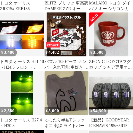
トヨタ オーリス
BLITZ ブリッツ 車高調
MALAKO トヨタ ダイ
ZRE15# ZRE186
DAMPER ZZR オーリ
ハツ キー シリコンカバ
NZE15# NZE18# エバポ
ス NRE185H 2015/04-
ー 2ボタン ヴィッツ エ
レーター INK製 優良新
92421 ZZ-R
スティマ カローラ パッ
品 補修用 エアコンエバ
ソ ｂB オーリス クルー
ポレーター 単体 EVP-
ガー ムーヴ ミラ タン
TY006
ト ハイゼット アトレー
ミラジーノ ブーン
10%OFF
TOYOTA DAIHATSU
3,480
4,482
3,500
¥
¥
¥
26(ブラック)
トヨタ オーリス H21.10
パズル 108ピース ナン
ZEONIC TOYOTAマグ
～H24.5 フロント
バー入れ可能 車好き プ
カップ シャア専用オー
ZNE/ZRE15#系 高輝度
レゼント 車 メンズ 誕
リス ガンダム 非売品
ウインカー ポジション
生日 彼氏 男性 シンプ
化キット S25 ピン角違
ル かっこいい トヨタ
い(BAU15s) シングル
オーリス NZE181 送料
150度 LED バルブ 54連
無料
搭載 白&黄 ハイフラ防
止抵抗器付 新品 送料無
2,580
5,000
54,300
¥
¥
¥
料
トヨタ オーリス H27.4
ゆったり半袖Tシャツ
【新品】GOODYEAR
～H30.3
ネコ 刺繍 ライトパープ
ICENAVI8 195/65R15
NRE/NZE/ZRE18#系 爆
ル 紫 テールカット レ
91Q 15インチ スタッド