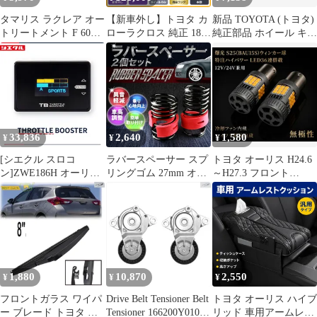
タマリス ラクレア オー
【新車外し】トヨタ カ
新品 TOYOTA (トヨタ)
トリートメント F 600g
ローラクロス 純正 18in
純正部品 ホイール キャ
レフィル
7.0J +40 PCD114.3 4本
ップ オーリス カローラ
セット C-HR ヤリスク
AXIO/FIELDER 品番
ロス ノア ヴォクシー
42602-12720
60プリウス オーリス
33,836
2,640
1,580
¥
¥
¥
[シエクル スロコ
ラバースペーサー スプ
トヨタ オーリス H24.6
ン]ZWE186H オーリス
リングゴム 27mm オー
～H27.3 フロント
_2ZR-FXE(1.8HV)
リス トヨタ【pcb27c-
NZE/ZRE18#系 爆光
(H28/4～H30/3)用スロ
10135】 開封済 未使用
S25ピン角違い
ットルブースター
品 【VS-ONE】
(BAU15S) アンバー
LED ウインカー 冷却フ
ァン搭載 ハイフラ防止
抵抗内蔵 2個セット 車
検対応
1,880
10,870
2,550
¥
¥
¥
フロントガラス ワイパ
Drive Belt Tensioner Belt
トヨタ オーリス ハイブ
ー ブレード トヨタ オ
Tensioner 166200Y010
リッド 車用アームレス