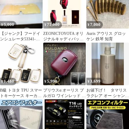
5,000
72,000
7,000
¥
¥
¥
【ジャンク】フードイ
ZEONICTOYOTA オリ
Auris アウリス グロッ
ンシュレータ53341-
ジナルキャディバッグ
ケン 鉄琴 知育
12360オーリス用トヨタ
シャア専用オーリス
純正部品
★未使用
1,480
5,990
3,699
¥
¥
¥
B級 トヨタ TPU スマー
プリウスα オーリス ブ
お値下げ！ タマリス
トキーケース キーカバ
ルガロ ワインレッド 赤
ラクレア オー シャンプ
ー プリウスa 40系後期
紫真鍮 キーカバー
ー C 700mL 大容量！
ハリアー60系 シエンタ
170系 SCパッケージ ア
ルファード30系 ヴェル
ファイア30系 ヴォクシ
ー ノア80系 エスクァイ