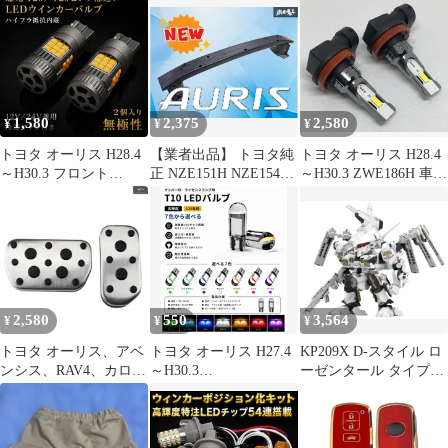
光 単色 H8/H11/H16
アデザイン
レス 4本 25年製 プレミ
LED フォグランプ バル
オ ラフェスタ アイシス
ブ 球 2個SET 特注ハイ
オーリス ノア等
パワーLEDチップ搭載
(MTE161)
ポン付け 新品 送料込み
Bタイプ
1,580
2,375
2,580
¥
¥
¥
トヨタ オーリス H28.4
【業者出品】 トヨタ純
トヨタ オーリス H28.4
～H30.3 フロント
正 NZE151H NZE154H
～H30.3 ZWE186H 車検
ZWE186H 爆光 T20 シ
ZRE152H ZRE154H オ
対応 爆光 H8/H11/H16
ングル/T20ピンチ部違
ーリス フロントバンパ
LED フォグランプ バル
い兼用 アンバー LED
ー用 ホースメント ステ
ブ 球 特注ハイパワー
ウインカー 冷却ファン
ー 単体 外装 部品 パー
LEDチップ搭載 2個
搭載 ハイフラ防止抵抗
ツ
SET ポン付け 新品 車
内蔵 2個セット 車検対
検対応 Eタイプ
応
2,580
550
3,564
¥
¥
¥
トヨタ オーリス、アベ
トヨタ オーリス H27.4
KP209X D-スタイル ロ
ンシス、RAV4、カロー
～H30.3
ーゼンタール タイプ-
ラ、プリウス、フェイ
NRE/NZE/ZRE18#系 高
オーギル ノブリス・オ
スライフ、レクサス
輝度 T10 LED バルブ
ブリージュ
NX、NX200T、300H
12V COBチップ搭載 7
AT ペダル パーツ用カ
色選択可 ナンバー灯 ラ