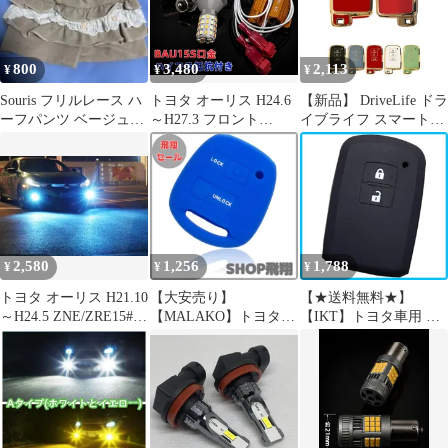
ーペダルカバ
イセンスランプ 用 2個
SET 新品
800
3,480
2,113
¥
¥
¥
Souris フリルレース ハ
トヨタ オーリス H24.6
【新品】 DriveLife ドラ
ーフパンツ ベージュ
～H27.3 フロント
イブライフ スマートキ
80cmストレッチパンツ
NZE/ZRE18#系 高輝度
ーケース トヨタ キーケ
ウインカー ポジション
ース キーチェーン アル
化キット S25 ピン角違
ファード ヴェルファイ
い(BAU15s) シングル
ア 30系 ヴォクシー ノ
150度 LED バルブ 54連
ア エスクァイア 80系
搭載 白&黄 ハイフラ防
オーリス 180系 カムリ
止抵抗器付 新品 送料無
50系 クラウン 210系 車
2,580
1,256
1,788
¥
¥
¥
料
スマートキー KEYT
トヨタ オーリス H21.10
【大安売り】
【★送料無料★】
～H24.5 ZNE/ZRE15#系
【MALAKO】トヨタ
【IKT】トヨタ車用 ス
爆光 単色 H8/H11/H16
ダイハツ キーレスキー
マートキーシリコンカ
LED フォグランプ バル
シリコンカバー 2ボタ
バー 2ボタン ブラック/
ブ 球 2個SET 特注ハイ
ン ヴィッツ エスティマ
プリウス/プリウスα/ハ
パワーLEDチップ搭載
カローラ パッソ オーリ
リアー/アルファード/ヴ
ポン付け 新品 送料込み
ス クルーガー ムーヴ
ェルファイア/ランドク
Bタイプ
ミラ タント ハイゼット
ルーザー/オーリス/カム