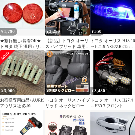
ル カーシート漏れ防止
化キット T20 ピンチ部
テン 日よけ パラソル
ストリップ サイドシ
違い LED バルブ 54連
フロント ガラス 車 遮
搭載 白&黄 ハイフラ防
光 遮熱 暑さ対策
止抵抗器付 新品 送料無
料
1,790
3,250
550
¥
¥
¥
★割れ無し/装着OK★
【新品】トヨタ オーリ
トヨタ オーリス H18.10
トヨタ 純正 汎用 / リフ
ス ハイブリッド 車用シ
～H21.9 NZE/ZRE15#系
レクター 反射板 / 250-
ートバックポケット テ
高輝度 T10 LED バルブ
78794 2個セット カロー
ーブル＆ドリンクホル
12V COBチップ搭載 7
ラ / カローラルミオン /
ダー一体型 大容量ティ
色選択可 ポジションラ
オーリス / iQ 即納
ッシュ収納 後部座席便
ンプ スモールランプ 車
利グッズ 車内整理
幅灯用 2個SET 新品
fuu78
3,000
3,888
3,480
¥
¥
¥
お宿様専用出品⭐︎AURIS
トヨタ オーリス ハイブ
トヨタ オーリス H27.4
アウリス社 鉄琴
リッド ネックピロー 2
～H30.3 フロント
個セット 車用 低反発
NRE/NZE/ZRE18#系 高
ヘッドレスト クッショ
輝度 ウインカー ポジシ
ン 通気性抜群
ョン化キット T20 ピン
CTZ86Q338
チ部違い LED バルブ
54連搭載 白&黄 ハイフ