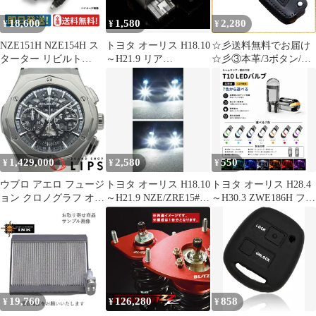
18,600
1,580
2,280
¥
¥
¥
NZE151H NZE154H ス
トヨタ オーリス H18.10
☆彡送料無料でお届け
ターター リビルト
～H21.9 リア
☆彡③本革/3ボタン/ブ
28100-21031 トヨタ オ
NZE/ZRE15#系 爆光
ラック GRヤリス RCグ
ーリス 保証付 セルモー
T20 シングル/T20ピン
レード キーケース トヨ
ター 車検 修理 エンジ
チ部違い兼用 アンバー
タ用 オーリス アベンシ
ン
LED ウインカー 冷却フ
ス ジャックナイフキー
ァン搭載 ハイフラ防止
スマートキーケース ノ
抵抗内蔵 2個セット 車
アX ハイランダー レイ
検対応
ツ キーカバー キーシェ
1,429,000
2,580
550
¥
¥
¥
ル アクセサリー
ウブロ アエロ フュージ
トヨタ オーリス H18.10
トヨタ オーリス H28.4
ョン クロノグラフ オー
～H21.9 NZE/ZRE15#系
～H30.3 ZWE186H フロ
リンスキー チタニウム
爆光 単色 H8/H11/H16
ント 高輝度 T10 LED
45mm 日本限定100本
LED フォグランプ バル
バルブ 12V COBチップ
525.NX.0127.LR.
ブ 球 2個SET 特注ハイ
搭載 7色選択可 ルーム
パワーLEDチップ搭載
ランプ 室内灯 用 2個
ポン付け 新品 送料込み
SET 新品
Bタイプ
19,760
126,280
858
¥
¥
¥