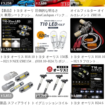
3,250
2,680
780
¥
¥
¥
【新品】トヨタ オーリ
圧倒的な明るさ
オイルフィルター オイ
ス 車用シートクッショ
AmeCanJapan バックラ
ルエレメント ZRE186H
ン 収納付き 腰サポート
ンプ T16 LED 定電流回
オーリス H24.8-H28.5
ランバークッション 車
路搭載 後退灯 無極性
互換品番 04152-37010
内収納ボックス 助手席
ホワイト 2個セット エ
品番:OILF06 単品
後部座席対応 便利アイ
スティマ オーパ オーリ
テム 取付簡単 tgh1
ス
1,580
500
3,480
¥
¥
¥
トヨタ オーリス H18.10
トヨタ オーリス 150系
トヨタ オーリス H18.10
～H21.9 NZE/ZRE15#系
(H18.10~H24.7) ポジシ
～H21.9 フロント
ミドル オリジナル 高品
ョンランプ T10 LEDバ
NZE/ZRE15#系 高輝度
質 2色切替 T10×31mm
ルブ 2本セット 車幅灯
ウインカー ポジション
LED ルームランプ 室内
車検対応 ホワイト
化キット S25 ピン角違
灯 車内灯 ドームランプ
い(BAU15s) シングル
マップランプ 電球色
150度 LED バルブ 54連
(暖白)／ホワイト 明る
搭載 白&黄 ハイフラ防
い 【新商品・2個セッ
止抵抗器付 新品 送料無
5,853
5,200
1,580
¥
¥
¥
ト】
料
新品 スフィアライト ト
イグニッションコイル
トヨタ オーリス H24.6