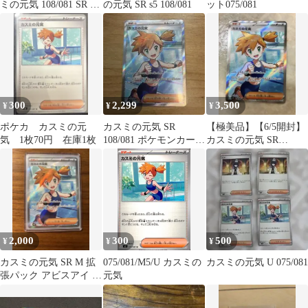
ミの元気 108/081 SR 3
の元気 SR s5 108/081
ット075/081
枚
300
2,299
3,500
¥
¥
¥
ポケカ カスミの元
カスミの元気 SR
【極美品】【6/5開封】
気 1枚70円 在庫1枚
108/081 ポケモンカード
カスミの元気 SR
ゲーム MEGA アビスア
108/081
イ
2,000
300
500
¥
¥
¥
カスミの元気 SR M 拡
075/081/M5/U カスミの
カスミの元気 U 075/081
張パック アビスアイ キ
元気
ラ 108/081