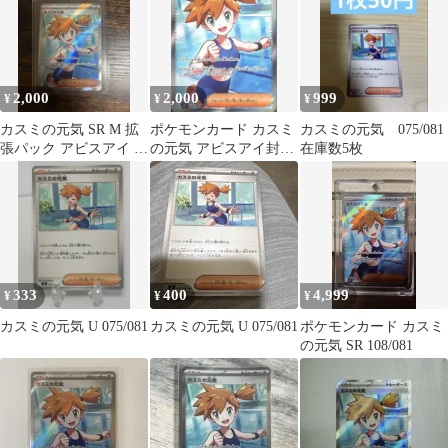
2,000
2,000
999
¥
¥
¥
カスミの元気 SR M 拡
ポケモンカード カスミ
カスミの元気 075/081
張パック アビスアイ キ
の元気 アビスアイ封入
在庫数5枚
ラ 108/081
108/081
333
400
4,999
¥
¥
¥
カスミの元気 U 075/081
カスミの元気 U 075/081
ポケモンカード カスミ
の元気 SR 108/081