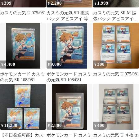
399
2,200
1,999
¥
¥
¥
カスミの元気 U 075/081
カスミの元気 SR 拡張
カスミの元気 SR M 拡
パック アビスアイ 等合
張パック アビスアイ キ
計５枚
ラ 108/081
4,400
9,000
300
¥
¥
¥
ポケモンカード カスミ
ポケモンカード カスミ
カスミの元気 U 075/081
の元気 SR 108/081
の元気 SR 108/081
11,280
2,800
400
¥
¥
¥
【即日発送可能】カス
ポケモンカード カスミ
カスミの元気 U ４枚セ