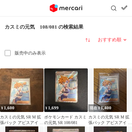
カスミの元気 108/081 の検索結果
並び替え
販売中のみ表示
1,600
1,699
1,400
¥
¥
現在 ¥
カスミの元気 SR M 拡
ポケモンカード カスミ
カスミの元気 SR M 拡
張パック アビスアイ キ
の元気 SR 108/081
張パック アビスアイ キ
ラ 108/081
ラ 108/081