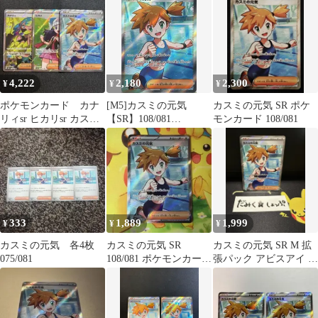
4,222
2,180
2,300
¥
¥
¥
ポケモンカード カナ
[M5]カスミの元気
カスミの元気 SR ポケ
リィsr ヒカリsr カスミ
【SR】108/081
モンカード 108/081
の元気sr 108/081美女
IT0K46SOTW47
333
1,889
1,999
¥
¥
¥
カスミの元気 各4枚
カスミの元気 SR
カスミの元気 SR M 拡
075/081
108/081 ポケモンカード
張パック アビスアイ キ
MEGA アビスアイ
ラ 108/081