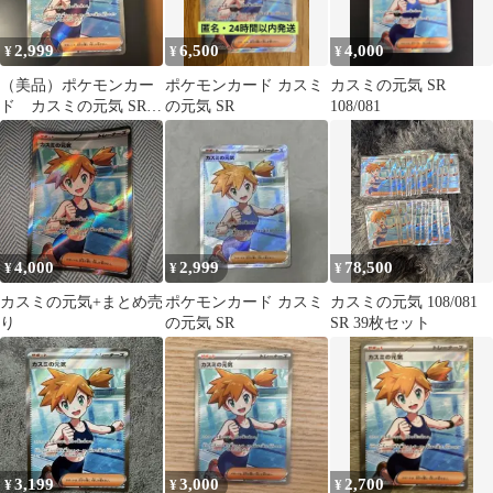
2,999
6,500
4,000
¥
¥
¥
（美品）ポケモンカー
ポケモンカード カスミ
カスミの元気 SR
ド カスミの元気 SR
の元気 SR
108/081
アビスアイ キラ
108/081
4,000
2,999
78,500
¥
¥
¥
カスミの元気+まとめ売
ポケモンカード カスミ
カスミの元気 108/081
り
の元気 SR
SR 39枚セット
3,199
3,000
2,700
¥
¥
¥