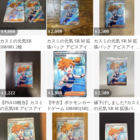
4,666
2,000
2,500
¥
¥
¥
カスミの元気SR
カスミの元気 SR M 拡
カスミの元気 SR M 拡
108/081 2枚
張パック アビスアイ キ
張パック アビスアイ キ
ラ 108/081
ラ 108/081
2,222
2,980
2,500
¥
¥
¥
【PSA10相当】カスミ
【中古】ポケモンカー
値下げしました‼︎カスミ
の元気SR アビスアイ
ドゲーム 108/081[SR]：
の元気 SR M 拡張パッ
(キラ)カスミの元気
ク アビスアイ 108/081