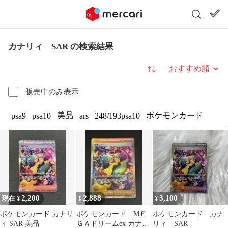
カナリィ SAR の検索結果
並び替え
販売中のみ表示
美品
ポケモンカード
psa9
psa10
ars
248/193psa10
2,200
2,888
3,100
現在 ¥
¥
¥
ポケモンカード カナリ
ポケモンカード МＥ
ポケモンカード カナ
ィ SAR 美品
ＧＡドリームex カナリ
リィ SAR