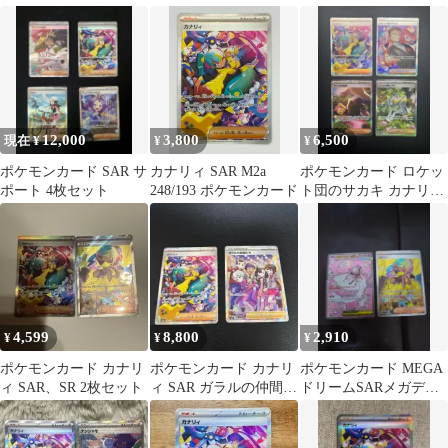
MEGAドリームex キラ
24…
12,000
3,800
6,500
現在 ¥
¥
¥
ポケモンカード SAR サ
カナリィ SAR M2a
ポケモンカード ロケッ
ポート 4枚セット
248/193 ポケモンカード
ト団のサカキ カナリィ
ミツルの思いやり sar
まとめ
4,599
8,800
2,910
¥
¥
¥
ポケモンカード カナリ
ポケモンカード カナリ
ポケモンカード MEGA
ィ SAR、SR 2枚セット
ィ SAR ガラルの仲間た
ドリームSARメガディ
ち SR 2枚セット
アンシーex SR カナリ
ィ