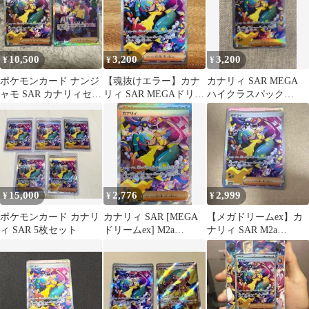
10,500
3,200
3,200
¥
¥
¥
ポケモンカード ナンジ
【魂抜けエラー】カナ
カナリィ SAR MEGA
ャモ SAR カナリィセッ
リィ SAR MEGAドリー
ハイクラスパック
ト
ムex
MEGAドリームex
248/1…
15,000
2,776
2,999
¥
¥
¥
ポケモンカード カナリ
カナリィ SAR [MEGA
【メガドリームex】カ
ィ SAR 5枚セット
ドリームex] M2a
ナリィ SAR M2a
248/193 傷有り ポケモ
248/193
ンカード ポケカ