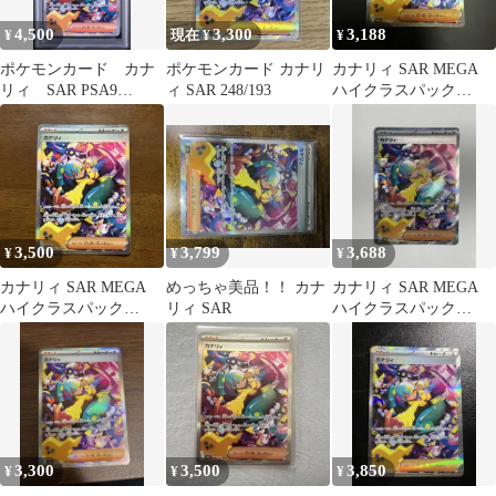
4,500
3,300
3,188
¥
現在 ¥
¥
ポケモンカード カナ
ポケモンカード カナリ
カナリィ SAR MEGA
リィ SAR PSA9
ィ SAR 248/193
ハイクラスパック
MEGAドリームex
MEGAドリームex キラ
24…
3,500
3,799
3,688
¥
¥
¥
カナリィ SAR MEGA
めっちゃ美品！！ カナ
カナリィ SAR MEGA
ハイクラスパック
リィ SAR
ハイクラスパック
MEGAドリームex キラ
MEGAドリームex キラ
24…
24…
3,300
3,500
3,850
¥
¥
¥