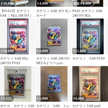
16,800
4,000
4,400
¥
¥
現在 ¥
【PSA10】カナリィ
カナリィ SAR ポケモン
PSA9 カナリィ SAR
SAR ｜M2a 248/193｜
カード
248/193 M2a
MEGAドリームex
10,000
3,800
11,000
¥
¥
¥
カナリィ SAR M2a
カナリィ SAR 248/193
カナリィ SAR PSA9
248/193 PSA9
MEGAドリームex
5,555
5,000
6,000
¥
¥
¥
ポケカ カナリィ SAR
カナリィ SAR トレ
カナリィ SAR psa9