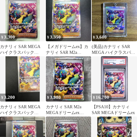
3,300
3,350
3,600
¥
¥
¥
カナリィ SAR MEGA
【メガドリームex】カ
(美品)カナリィ SAR
ハイクラスパック
ナリィ SAR M2a
MEGA ハイクラスパッ
MEGAドリームex
248/193
ク MEGAドリームex
248/1…
3,200
3,980
16,700
¥
¥
¥
カナリィ SAR MEGA
カナリィ SAR M2a
【PSA10】カナリィ
ハイクラスパック
MEGAドリームex
SAR MEGAドリームex
MEGAドリームex キラ
248/193 ポケカ
24…