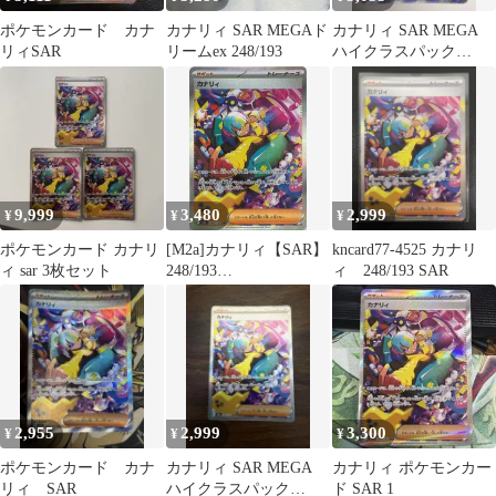
ポケモンカード カナ
カナリィ SAR MEGAド
カナリィ SAR MEGA
リィSAR
リームex 248/193
ハイクラスパック
MEGAドリームex キラ
24…
9,999
3,480
2,999
¥
¥
¥
ポケモンカード カナリ
[M2a]カナリィ【SAR】
kncard77-4525 カナリ
ィ sar 3枚セット
248/193
ィ 248/193 SAR
ITVX4YSV5YBG
2,955
2,999
3,300
¥
¥
¥
ポケモンカード カナ
カナリィ SAR MEGA
カナリィ ポケモンカー
リィ SAR
ハイクラスパック
ド SAR 1