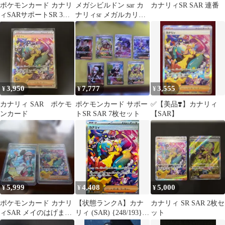
ポケモンカード カナリ
メガシビルドン sar カ
カナリィSR SAR 連番
ィSARサポートSR 3枚
ナリィsr メガルカリオ
セット
ma サーナイト ma
3,950
7,777
3,555
¥
¥
¥
カナリィ SAR ポケモ
ポケモンカード サポー
✅【美品❣️】カナリィ
ンカード
トSR SAR 7枚セット
【SAR】
5,999
4,408
5,000
¥
¥
¥
ポケモンカード カナリ
【状態ランクA】カナ
カナリィ SR SAR 2枚セ
ィSAR メイのはげまし
リィ (SAR) {248/193}
ット
SR
[M2a/MEGAドリーム