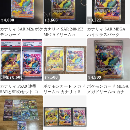
4,000
3,666
3,222
¥
¥
¥
カナリィ SAR M2a ポケ
カナリィ SAR 248/193
カナリィ SAR MEGA
モンカード
MEGAドリームex
ハイクラスパック
MEGAドリームex キラ
24…
8,600
7,500
4,999
現在 ¥
¥
¥
カナリィ PSA9 連番
ポケモンカード メガド
ポケモンカード MEGA
SARとSRのセット コレ
リームex カナリィ SR
メガドリームex カナリ
クション ポケモンカー
SAR 2枚セット
ィ SAR SR セット
ド