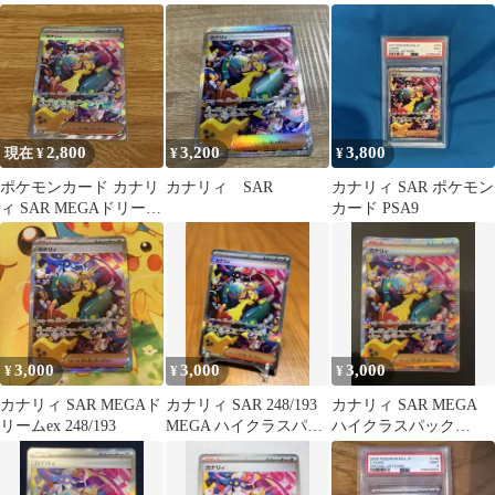
ィ SAR
2,800
3,200
3,800
現在 ¥
¥
¥
ポケモンカード カナリ
カナリィ SAR
カナリィ SAR ポケモン
ィ SAR MEGAドリーム
カード PSA9
ex 248/193
3,000
3,000
3,000
¥
¥
¥
カナリィ SAR MEGAド
カナリィ SAR 248/193
カナリィ SAR MEGA
リームex 248/193
MEGA ハイクラスパッ
ハイクラスパック
ク MEGAドリーム…
MEGAドリームex キラ
24…