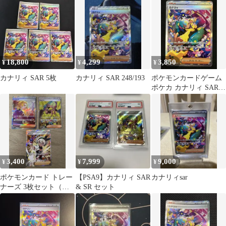
ex] [MEGA] 1枚
18,800
4,299
3,850
¥
¥
¥
カナリィ SAR 5枚
カナリィ SAR 248/193
ポケモンカードゲーム
ポケカ カナリィ SAR
M2a-248 M2a ハイクラ
スパック「MEGAドリ
ームex」 トレカ TCG
266
3,400
7,999
9,000
¥
¥
¥
ポケモンカード トレー
【PSA9】カナリィ SAR
カナリィsar
ナーズ 3枚セット（カ
& SR セット
ナリィ・ブライア・サ
イトウ）