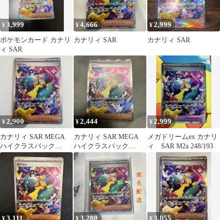
3,999
4,666
2,999
¥
¥
¥
ポケモンカード カナリ
カナリィ SAR
カナリィ SAR
ィ SAR
2,900
2,444
2,999
¥
¥
¥
カナリィ SAR MEGA
カナリィ SAR MEGA
メガドリームex カナリ
ハイクラスパック
ハイクラスパック
ィ SAR M2a 248/193
MEGAドリームex
MEGAドリームex キラ
24…
3,111
3,280
3,055
¥
¥
¥