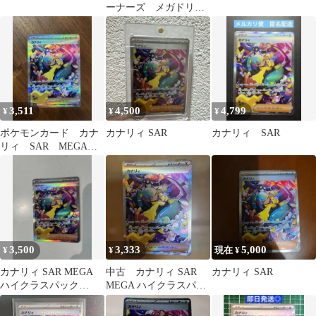
ーナーズ メガドリー
ム 美品
3,511
4,500
4,799
¥
¥
¥
ポケモンカード カナ
カナリィ SAR
カナリィ SAR
リィ SAR MEGAド
リームex
3,500
3,333
5,000
¥
¥
現在 ¥
カナリィ SAR MEGA
中古 カナリィ SAR
カナリィ SAR
ハイクラスパック
MEGA ハイクラスパッ
MEGAドリームex キラ
ク MEGAドリームex キ
24…
ラ