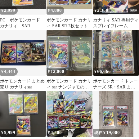
2,999
4,800
2,350
¥
¥
¥
PC ポケモンカード
ポケモンカード カナリ
カナリィ SAR 専用ディ
カナリィ SAR
ィ SAR SR 2枚セット
スプレイフレーム
248/193 M2a ※商品
説明文確認
4,444
12,000
66,666
¥
¥
¥
ポケモンカード まとめ
ポケモンカード カナリ
ポケモンカード トレー
売り カナリィsar
ィ sar ナンジャモのハ
ナーズ SR・SAR まと
ラバリー sar
め売り
5,999
4,500
19,000
¥
¥
現在 ¥