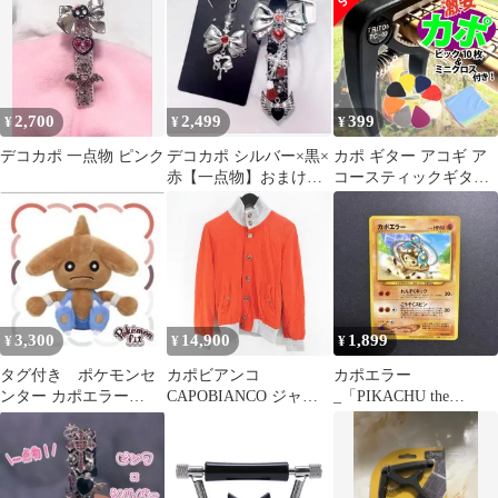
ー
2,700
2,499
399
¥
¥
¥
デコカポ 一点物 ピンク
デコカポ シルバー×黒×
カポ ギター アコギ ア
赤【一点物】おまけ付
コースティックギター
き
ピック ミニクロス付き
3,300
14,900
1,899
¥
¥
¥
タグ付き ポケモンセ
カポビアンコ
カポエラー
ンター カポエラー
CAPOBIANCO ジャケ
_「PIKACHU the
Pokemon fit ぬいぐるみ
ット S オレンジ系 イタ
MOVIE2000」 公式認定
リア製 裏地 無地 ブル
スペシャル…
ゾン