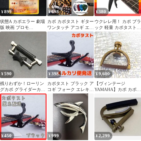
899
698
380
¥
¥
¥
状態A カポエラー 劇場
カポ カポタスト ギター
ウクレレ用！ カポ ブラ
版 映画 プロモ
ワンタッチ アコギ エレ
ック 軽量 カポタスト
PIKACHU the MOBIE
キギター エレキ クラシ
黒 コンパクト 女性 子
2000 入場特典
ックギター アコーステ
供 ミニ
ィックギター 等に対応
590
398
9,600
¥
¥
¥
残りわずか！ローリン
カポタスト ブラック ア
【ヴィンテージ
グカポ グライダーカポ
コギ フォーク エレキギ
YAMAHA】カポ カポタ
ギター カポタスト
ター カポ ギター 固定
スト CP-200 真鍮製
CAPO１点
450
999
2,299
¥
¥
¥