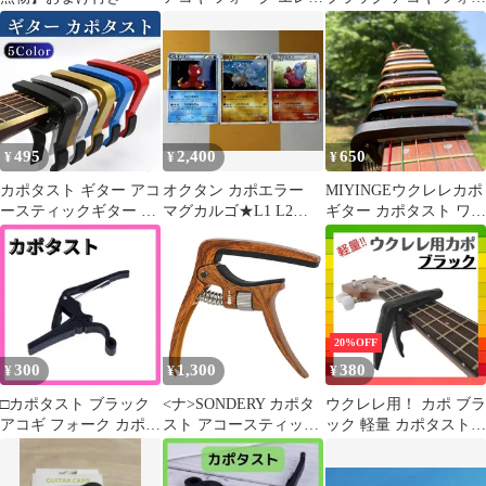
ギター 固定 黒 ブラッ
ク カポ エレキ 固定
ク
495
2,400
650
¥
¥
¥
カポタスト ギター アコ
オクタン カポエラー
MIYINGEウクレレカポ
ースティックギター カ
マグカルゴ★L1 L2
ギター カポタスト ワン
ポ ワンタッチ装着 クラ
LEGEND うずまきホロ
タッチ ギター カポ ア
シックギター フォーク
コギカポ エレキギター
ギター エレキギター ウ
カポタスト エレキギタ
クレレ アコギ 初心者
ー フォークギターウク
チューニング 黒 ブラッ
レレ用 亜鉛合金
ク 赤 レッド 銀 シルバ
20%OFF
ー ゴールド 青 ブルー
300
1,300
380
¥
¥
¥
□カポタスト ブラック
<ナ>SONDERY カポタ
ウクレレ用！ カポ ブラ
アコギ フォーク カポ
スト アコースティック
ック 軽量 カポタスト
エレキギター
ギター エレキ 用 6弦
黒 コンパクト 女性 子
アコギ カポ トリガーテ
供 ミニ