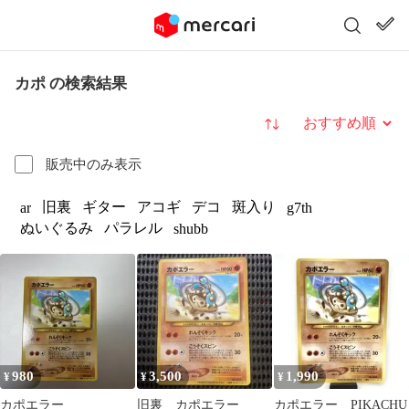
カポ の検索結果
並び替え
販売中のみ表示
旧裏
ギター
アコギ
デコ
斑入り
ar
g7th
ぬいぐるみ
パラレル
shubb
980
3,500
1,990
¥
¥
¥
カポエラー
旧裏 カポエラー
カポエラー PIKACHU