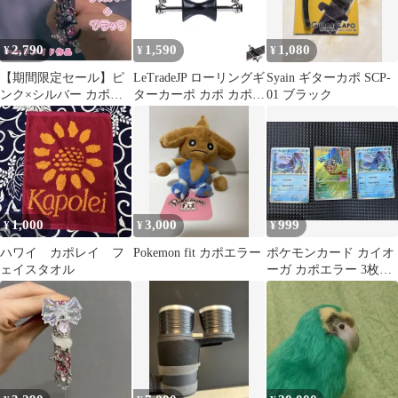
2,790
1,590
1,080
¥
¥
¥
【期間限定セール】ピ
LeTradeJP ローリングギ
Syain ギターカポ SCP-
ンク×シルバー カポタ
ターカーポ カポ カポタ
01 ブラック
スト デコカポ
スト ローリングカポ ス
トリングローリングカ
ポ 瞬時に移動できるロ
ーリングカポ取付簡単
ローリングカポタスト
カポ アコースティック
ギター アコギ 弦(サイ
1,000
3,000
999
¥
¥
¥
ズ: 135)
ハワイ カポレイ フ
Pokemon fit カポエラー
ポケモンカード カイオ
ェイスタオル
ーガ カポエラー 3枚セ
ット