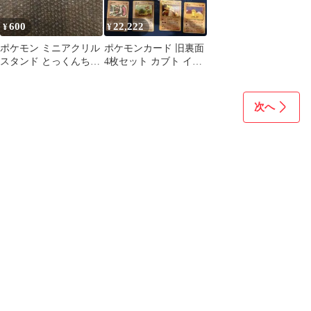
600
22,222
¥
¥
ポケモン ミニアクリル
ポケモンカード 旧裏面
スタンド とっくんちゅ
4枚セット カブト イワ
う コジョンド カポエラ
ーク トゲピー カポエラ
ー バルキー
ー
次へ