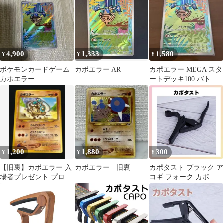
4,900
1,333
1,580
¥
¥
¥
ポケモンカードゲーム
カポエラー AR
カポエラー MEGA スタ
カポエラー
ートデッキ100 バトル
コレクション 751/742
1,200
1,880
300
¥
¥
¥
【旧裏】カポエラー 入
カポエラー 旧裏
カポタスト ブラック ア
場者プレゼント プロモ
コギ フォーク カポ エ
センタリング画像付き
レキギター
★光沢