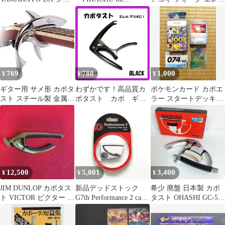
ーベル付 ケースカポ
MOVIE2000」公式認定
ギター 固定 黒 ブラッ
スペシャル
ク
769
780
1,000
¥
¥
¥
ギター用 サメ形 カポタ
わずかです！高品質カ
ポケモンカード カポエ
スト スチール製 金属製
ポタスト カポ ギタ
ラー スタートデッキ
鮫 シャーク カポ (シル
ーカポ フック付き
100 074/100
バー)[ゆうパケット発
ブラック １点
送、送料無料]mer002
12,500
5,001
3,400
¥
¥
¥
JIM DUNLOP カポタス
新品デッドストック
希少 廃盤 日本製 カポ
ト VICTOR ビクター カ
G7th Performance 2 capo
タスト OHASHI GC-5
ポ
スチールストリングス
カポタスト カポ
ギターカポ シルバー ア