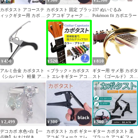
490
300
2,500
¥
¥
¥
カポタスト アコーステ
カポタスト 固定 ブラッ
237 ぬいぐるみ
ィックギター用 カポ ワ
ク アコギ フォーク エ
Pokémon fit カポエラー
ンタッチ装着簡単軽量
レキギター カポ ギター
コンパクト クラシック
ギター フォークギター
エレキギター ウクレレ
アコギ おしゃれ初心者
チューニング 黒ブラッ
ク赤レッド銀シルバー
430
520
810
¥
¥
¥
ゴールド緑グリーン青
ブルー白ホワイト
アルミ合金 カポタスト
＜ブラック＞カポタス
ギター用 サメ形 カポタ
《シルバー》 軽量 アコ
ト エレキギター アコギ
スト 《ゴールド》 スチ
ースティック エレキ ギ
アコースティックギタ
ール製 金属製 鮫 シャ
ター用 カポ[定形外郵
ー ギターカポ
ーク カポ[楽器][ゆうパ
便、送料無料]mer004
ケット発送、送料無
料]mer005
2,499
300
300
¥
¥
¥
デコカポ 水色×白【一
カポタスト カポ ギター
ギター カポタスト 黒
点物】おまけ付き
アコギ フォーク エレキ
ブラック アコギ フォー