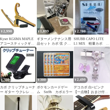
0508
ラ イタリアの男性ポッ
プシンガー2020年作
2,990
1,899
2,700
¥
¥
¥
Kyser KG6MA MAPLE
ギターメンテナンス用
SHUBB CAPO LITE
アコースティックギタ
品セット カポ 弦 クロ
L1 MIX 軽量カポ シ
ー用カポ〈カイザー〉
ス ポリッシュ まとめ売
ャブ カポ
り 新品
780
300
2,499
¥
¥
¥
カポ クリップチューナ
ポケモンカードゲー
デコカポ 白×ピンク
ー ギター ウクレレ ベ
ム Sm9b カポエラー
【一点物】おまけ付
ース 楽器 バイオリン
き かわいい
アコギ 音