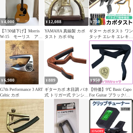
4,000
12,088
750
¥
¥
¥
【7/30値下げ】Morris
YAMAHA 真鍮製 カポ
ギター カポタスト ワン
W-15 モーリス アコ
タスト カポ 69g
タッチ エレキ エレキギ
ースティックギター
ター フォーク アコギ
カポ、ケース付き
カポ フォーク クラシッ
ク アコースティックギ
ター ギターカポ ウクレ
レ 装着簡単 スピーディ
ー 軽量 ピック コンパ
クト フォークギター お
6,980
889
950
¥
¥
¥
しゃれ
G7th Performance 3 ART
ギターカポ 木目調 バネ
【特価】9℃ Basic Capo
Celtic カポ
式 トリガー式 テンショ
For Guitar ブラック/カ
ン調整 ギター・ウクレ
ポタスト カポ エレキ
レ対応
アコギ クラシックギタ
ー (カポタスト＋ピッ
ク1枚セット GCBK 1
Basic Guitar Capo)
15%OFF