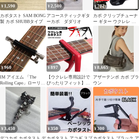
1,590
2,500
782
¥
¥
¥
カポタスト SAM BONG
アコースティックギタ
カポ クリップチューナ
製 カポ SHUBBタイプ
ーカポ ダダリオ
ー ギター ウクレレ ベ
ース 楽器 バイオリン
アコギ 音
960
897
8,665
¥
¥
¥
IM アイエム 「The
【ウクレレ専用設計で
アザーテンポ カポ ブラ
Rolling Capo」ローリン
ぴったりフィット】ウ
ウン
グカポ
クレレ カポタスト ワン
タッチ カポ 亜鉛合金製
軽量 コンパクト ソプラ
ノ コンサート テナー
対応 _d
3,450
350
300
¥
¥
¥
デコカポ カポタスト デ
カポタスト アコギ スプ
カポタスト ブラック ア