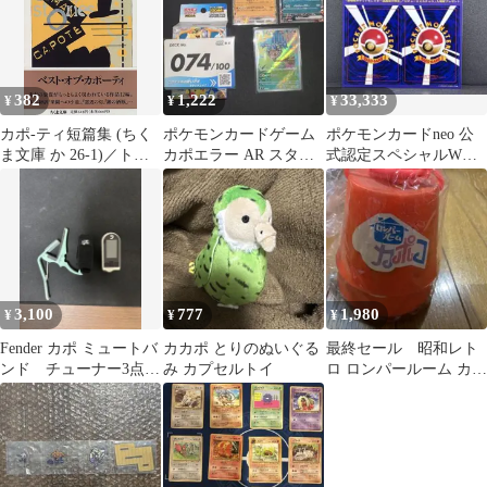
コースティックギター/
エレキギター用カポタ
スト
382
1,222
33,333
¥
¥
¥
カポ-ティ短篇集 (ちく
ポケモンカードゲーム
ポケモンカードneo 公
ま文庫 か 26-1)／トル
カポエラー AR スター
式認定スペシャルWカ
ーマン カポーティ
トデッキ100 074/100
ード 未剥がし カポエラ
ー ププリン
3,100
777
1,980
¥
¥
¥
Fender カポ ミュートバ
カカポ とりのぬいぐる
最終セール 昭和レト
ンド チューナー3点セ
み カプセルトイ
ロ ロンパールーム カポ
ット
コ