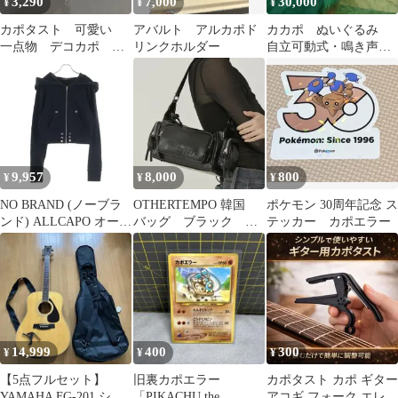
3,290
7,000
30,000
¥
¥
¥
カポタスト 可愛い
アバルト アルカポド
カカポ ぬいぐるみ
一点物 デコカポ ひ
リンクホルダー
自立可動式・鳴き声仕
なデコ ハンドメイ
掛け付き
ド ピンク シルバー
9,957
8,000
800
¥
¥
¥
NO BRAND (ノーブラ
OTHERTEMPO 韓国
ポケモン 30周年記念 ス
ンド) ALLCAPO オール
バッグ ブラック カ
テッカー カポエラー
カポ CROPPED BIG
ポ
ZIPUP HOODIE クロッ
プド ビッグ フーディ
ジップアップパーカー
ブラック
14,999
400
300
¥
¥
¥
【5点フルセット】
旧裏カポエラー
カポタスト カポ ギター
YAMAHA FG-201 シャ
「PIKACHU the
アコギ フォーク エレキ