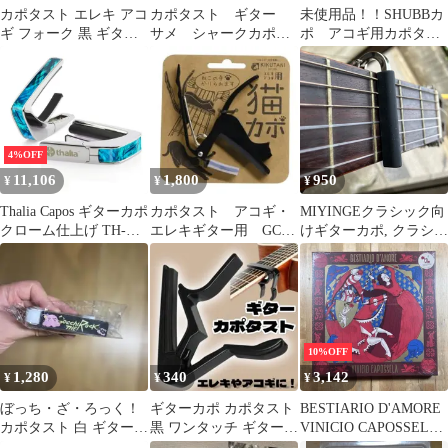
カポタスト エレキ アコ
カポタスト ギター
未使用品！！SHUBBカ
ギ フォーク 黒 ギター
サメ シャークカポ
ポ アコギ用カポタス
カポ カポ ブラック ギ
カポ シルバー 楽器
ト ゴールド
ター
4%OFF
11,106
1,800
950
¥
¥
¥
Thalia Capos ギターカポ
カポタスト アコギ・
MIYINGEクラシック向
クローム仕上げ TH-
エレキギター用 GC-
けギターカポ, クラシッ
CC200-TW Teal Angel
NEKO BLK ネコカポ
クギター対応 ギターカ
Wing Exotic Shell アメ
ブラック
ポ,ウクレレカポ,
リカ製【並行輸入】
10%OFF
1,280
340
3,142
¥
¥
¥
ぼっち・ざ・ろっく！
ギターカポ カポタスト
BESTIARIO D'AMORE
カポタスト 白 ギター
黒 ワンタッチ ギター
VINICIO CAPOSSELA
カポ 新品 未使用
アクセサリー ブラック
ヴィニシオ・カポセー