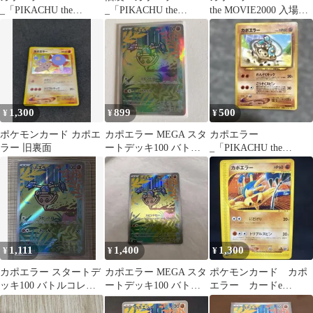
_「PIKACHU the
_「PIKACHU the
the MOVIE2000 入場者
MOVIE2000」 公式認定
MOVIE2000」 プロモ
プレゼント 旧裏
スペシャル…
1,300
899
500
¥
¥
¥
ポケモンカード カポエ
カポエラー MEGA スタ
カポエラー
ラー 旧裏面
ートデッキ100 バトル
_「PIKACHU the
コレクション No.074
MOVIE2000」 公式認定
スペシャル…
1,111
1,400
1,300
¥
¥
¥
カポエラー スタートデ
カポエラー MEGA スタ
ポケモンカード カポ
ッキ100 バトルコレク
ートデッキ100 バトル
エラー カードe
ション
コレクション 751/742
komiya 即購入あり