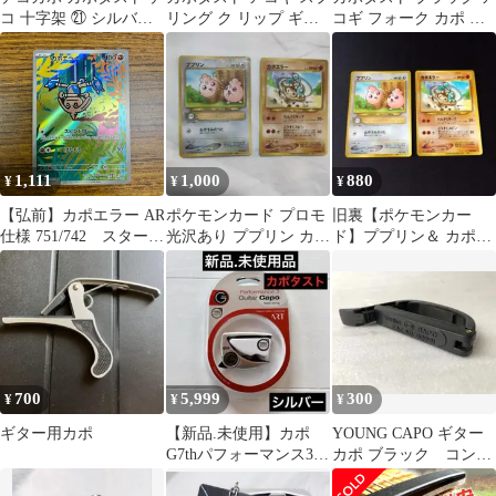
コ 十字架 ㉑ シルバー
リング ク リップ ギタ
コギ フォーク カポ エ
ピンク
ー カポ エレキ ブラッ
レキギター 3007
ク
1,111
1,000
880
¥
¥
¥
【弘前】カポエラー AR
ポケモンカード プロモ
旧裏【ポケモンカー
仕様 751/742 スタート
光沢あり ププリン カポ
ド】ププリン＆ カポエ
デッキ100
エラー 映画 配
ラー ★映画 入場者特典
★ 2枚セット
700
5,999
300
¥
¥
¥
ギター用カポ
【新品.未使用】カポ
YOUNG CAPO ギター
G7thパフォーマンス3
カポ ブラック コンパ
ART ギターCapo シルバ
クト