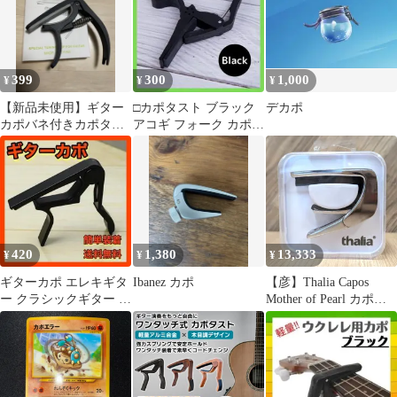
ンション
399
300
1,000
¥
¥
¥
【新品未使用】ギター
□カポタスト ブラック
デカポ
カポバネ付きカポタス
アコギ フォーク カポ
トウクレレ即日発送！
エレキギター
420
1,380
13,333
¥
¥
¥
ギターカポ エレキギタ
Ibanez カポ
【彦】Thalia Capos
ー クラシックギター ア
Mother of Pearl カポタ
コースティックギター
スト Shellシリーズ シ
ウクレレ
ェル タリアカポ USA
カポ TH-CC200-MP 美
品【5178SY】G25