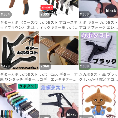
20%OFF
564
399
300
¥
¥
¥
ギターカポ 《ローズウ
カポタスト アコーステ
カポ ギター カポタスト
ッドブラウン》 木目調
ィックギター用 カポ ワ
アコギ フォーク エレキ
ギター カポタスト エレ
ンタッチ装着簡単軽量
ギター 固定 黒 ブラッ
キギター アコギ用[定
コンパクト クラシック
ク
形外郵便、送料無
ギター フォークギター
料]mer002
エレキギター ウクレレ
アコギ おしゃれ初心者
チューニング 黒ブラッ
ク赤レッド銀シルバー
420
960
300
¥
¥
¥
ゴールド緑グリーン青
ブルー白ホワイト★2
ギターカポ カポタスト
カポ Capo ギター ア
△カポタスト 黒 ブラッ
黒 ワンタッチ ギター
コギ エレキギター
ク しっかり固定 アコギ
アクセサリー ブラック
ウクレレ 木目調 ア
フォーク カポ エレキギ
カポ ネック 装着簡単
ルミ
ター