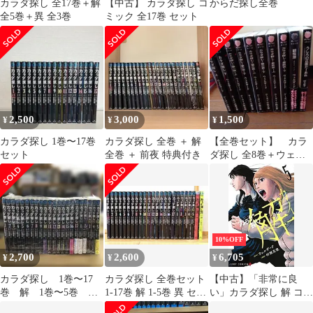
カラダ探し 全17巻＋解
【中古】 カラダ探し コ
からだ探し全巻
全5巻＋異 全3巻
ミック 全17巻 セット
2,500
3,000
1,500
¥
¥
¥
カラダ探し 1巻〜17巻
カラダ探し 全巻 ＋ 解
【全巻セット】 カラ
セット
全巻 ＋ 前夜 特典付き
ダ探し 全8巻＋ウェル
ザード作品・ホラー小
説 計10冊
10%OFF
2,700
2,600
6,705
¥
¥
¥
カラダ探し 1巻〜17
カラダ探し 全巻セット
【中古】「非常に良
巻 解 1巻〜5巻 計
1-17巻 解 1-5巻 異 セッ
い」カラダ探し 解 コミ
22冊 全巻セット s26
ト
ック 全5巻セット