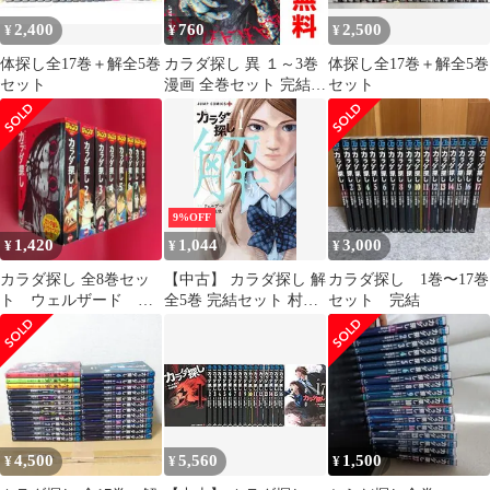
2,400
760
2,500
¥
¥
¥
体探し全17巻＋解全5巻
カラダ探し 異 １～3巻
体探し全17巻＋解全5巻
セット
漫画 全巻セット 完結
セット
ジャンプコミックス 村
瀬克俊 集英社（少年コ
ミック）
9%OFF
1,420
1,044
3,000
¥
¥
¥
カラダ探し 全8巻セッ
【中古】 カラダ探し 解
カラダ探し 1巻〜17巻
ト ウェルザード 村
全5巻 完結セット 村瀬
セット 完結
瀬克俊 ジャンプリミ
克俊 [レンタル落ち]
ックス 集英社
[コミック] [漫画]
4,500
5,560
1,500
¥
¥
¥