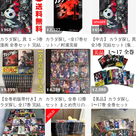
14%OFF
968
2,327
656
¥
¥
¥
カラダ探し 異 １～3巻
カラダ探し <全17巻セ
【中古】 カラダ探し 異
漫画 全巻セット 完結
ット>／村瀬克俊
全3巻 完結セット [集英
ジャンプコミックス 村
社 ジャンプコミックス
瀬克俊 集英社（少年コ
PLUS] [レンタル落ち]
ミック）
[コミック] [漫画]
9,199
4,700
2,980
¥
¥
¥
【全巻初版帯付き】カ
カラダ探し 全巻 12冊
【美品】カラダ探し
ラダ探し 全17巻 完結セ
セット まとめ売りの
1〜17巻 全巻セット
ット ウェルザード 村瀬
み 送料込 美品 ウ
克俊
ェルザード