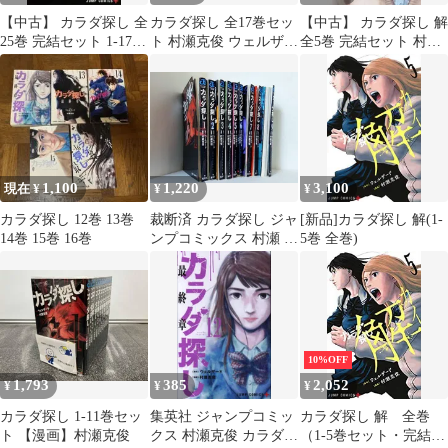
【中古】 カラダ探し 全
カラダ探し 全17巻セッ
【中古】 カラダ探し 解
25巻 完結セット 1-17巻
ト 村瀬克俊 ウェルザー
全5巻 完結セット 村瀬
+ (解 1-5巻,異 1-3巻)
ド
克俊 [レンタル落ち]
[集英社 ジャンプコミ
[コミック] [漫画]
ックス] [レンタル落ち]
[コミック] [漫画]
1,100
1,220
3,100
現在 ¥
¥
¥
カラダ探し 12巻 13巻
裁断済 カラダ探し ジャ
[新品]カラダ探し 解(1-
14巻 15巻 16巻
ンプコミックス 村瀬 克
5巻 全巻)
俊 １-１７巻 裁断済
10%OFF
1,793
385
2,052
¥
¥
¥
カラダ探し 1-11巻セッ
集英社 ジャンプコミッ
カラダ探し 解 全巻
ト 【漫画】村瀬克俊
クス 村瀬克俊 カラダ探
（1-5巻セット・完結）