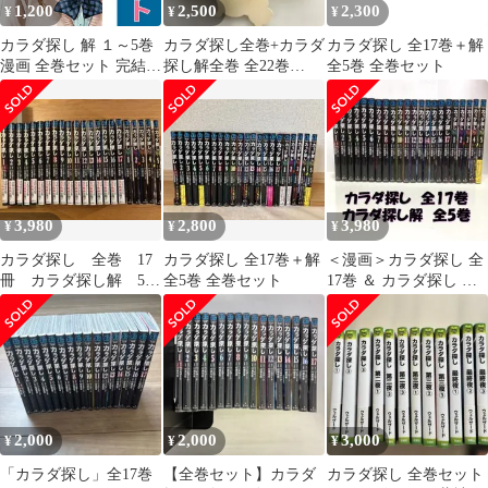
1,200
2,500
2,300
¥
¥
¥
カラダ探し 解 １～5巻
カラダ探し全巻+カラダ
カラダ探し 全17巻＋解
漫画 全巻セット 完結
探し解全巻 全22巻
全5巻 全巻セット
ジャンプコミックス 村
b1933
瀬克俊 集英社（少年コ
ミック）
3,980
2,800
3,980
¥
¥
¥
カラダ探し 全巻 17
カラダ探し 全17巻＋解
＜漫画＞カラダ探し 全
冊 カラダ探し解 5
全5巻 全巻セット
17巻 ＆ カラダ探し 解
冊 計22冊
全5巻 全巻セット
2,000
2,000
3,000
¥
¥
¥
「カラダ探し」全17巻
【全巻セット】カラダ
カラダ探し 全巻セット