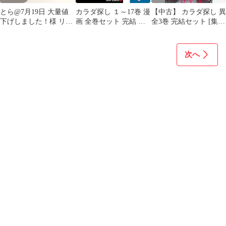
とら@7月19日 大量値
カラダ探し １～17巻 漫
【中古】 カラダ探し 異
下げしました！様 リク
画 全巻セット 完結 ジ
全3巻 完結セット [集英
エスト 2点 まとめ商品
ャンプコミックス 村瀬
社 ジャンプコミックス
克俊 集英社（少年コミ
PLUS] [レンタル落ち]
ック）
[コミック] [漫画]
次へ