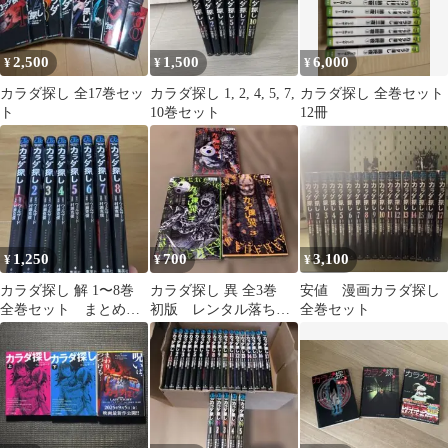
2,500
1,500
6,000
¥
¥
¥
カラダ探し 全17巻セッ
カラダ探し 1, 2, 4, 5, 7,
カラダ探し 全巻セット
ト
10巻セット
12冊
1,250
700
3,100
¥
¥
¥
カラダ探し 解 1〜8巻
カラダ探し 異 全3巻
安値 漫画カラダ探し
全巻セット まとめ売
初版 レンタル落ち
全巻セット
り 漫画 本
C