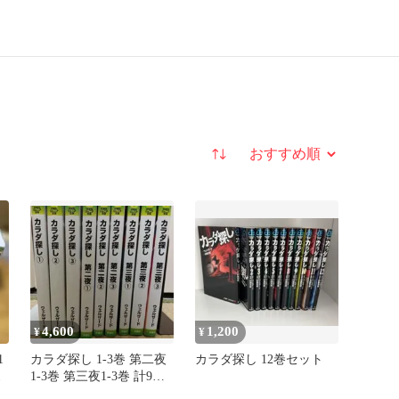
並び替え
4,600
1,200
¥
¥
1
カラダ探し 1-3巻 第二夜
カラダ探し 12巻セット
1
1-3巻 第三夜1-3巻 計9冊
セット