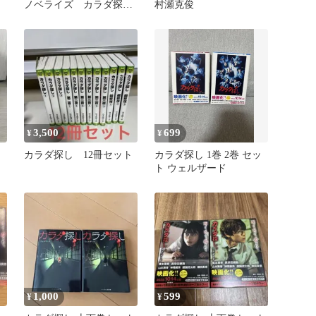
ノベライズ カラダ探
村瀬克俊
し 3冊セット 文庫本
3,500
699
¥
¥
カラダ探し 12冊セット
カラダ探し 1巻 2巻 セッ
ト ウェルザード
1,000
599
¥
¥