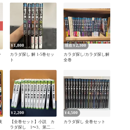
1,800
2,300
¥
現在 ¥
ラ
カラダ探し 解 1-5巻セッ
カラダ探し/カラダ探し解
ト
全巻
2,200
4,500
¥
¥
夜
【全巻セット】小説 カ
カラダ探し 全巻セット
双
ラダ探し 1〜3、第二夜