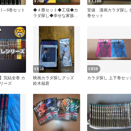
700
3,100
¥
¥
 1～8巻セット
◆４冊セット◆工場◆カ
安値 漫画カラダ探し 
ラダ探し◆幸せな家族◆
巻セット
その日のまえに
650
850
¥
¥
】完結全巻 カ
映画カラダ探しグッズ
カラダ探し 上下巻セッ
リーズ
鈴木福君