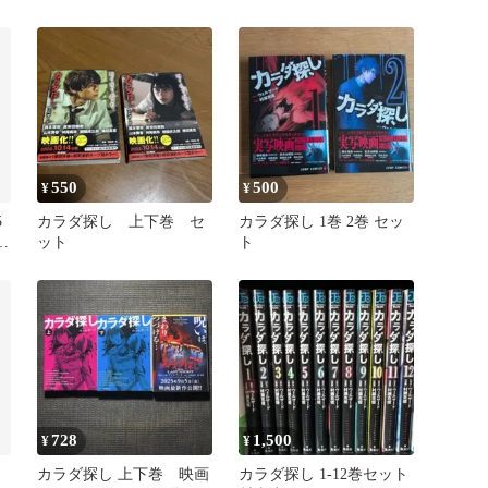
1〜3、第三夜1〜3、最終
夜1〜3
550
500
¥
¥
5
カラダ探し 上下巻 セ
カラダ探し 1巻 2巻 セッ
ット
ト
728
1,500
¥
¥
カラダ探し 上下巻 映画
カラダ探し 1-12巻セット