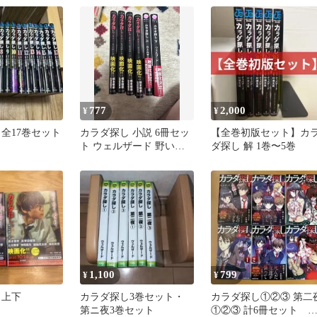
777
2,000
¥
¥
 全17巻セット
カラダ探し 小説 6冊セッ
【全巻初版セット】カ
ト ウェルザード 野いち
ダ探し 解 1巻〜5巻
ご文庫
1,100
799
¥
¥
 上下
カラダ探し3巻セット・
カラダ探し①②③ 第二
第ニ夜3巻セット
①②③ 計6冊セット 