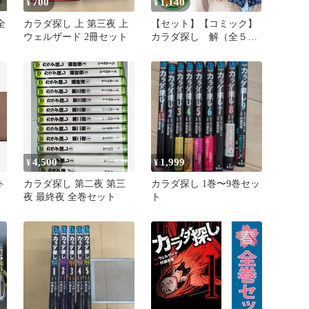
700
1,140
¥
¥
全
カラダ探し 上 第三夜 上
【セット】【コミック】
ウェルザード 2冊セット
カラダ探し 解（全５
巻） [Comic]
4,500
1,999
¥
¥
ト
カラダ探し 第二夜 第三
カラダ探し 1巻〜9巻セッ
夜 最終夜 全巻セット
ト