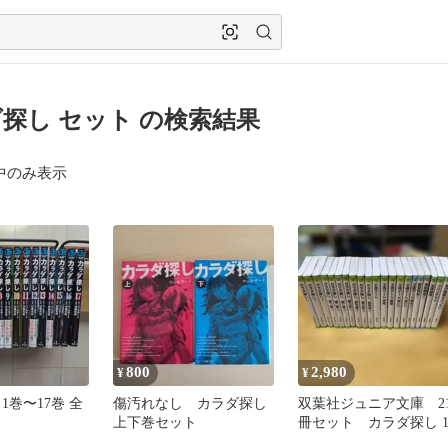
探し セット の検索結果
中のみ表示
800
2,980
¥
¥
1巻〜17巻 全
傷汚れなし カラダ探し
双葉社ジュニア文庫 2
上下巻セット
冊セット カラダ探し 