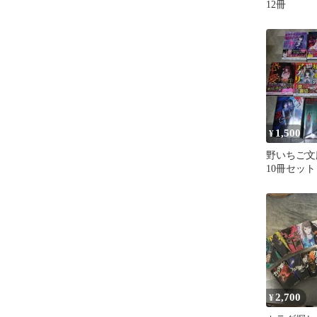
12冊
1,500
¥
野いちご文
10冊セット
2,700
¥