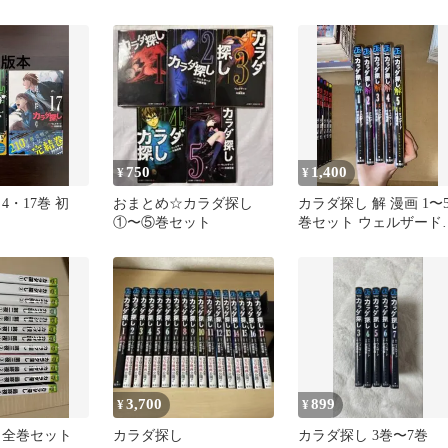
葉社 ジュニア文庫
750
1,400
¥
¥
4・17巻 初
おまとめ☆カラダ探し
カラダ探し 解 漫画 1〜
①〜⑤巻セット
巻セット ウェルザード
村瀬克俊
3,700
899
¥
¥
 全巻セット
カラダ探し
カラダ探し 3巻〜7巻