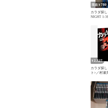
780
現在 ¥
カラダ探し T
NIGHT 1
2,327
¥
カラダ探し 
ト>／村瀬