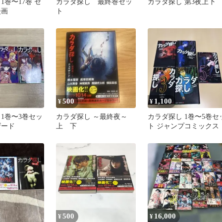
1巻〜17巻 セ
カラダ探し 最終巻セッ
カラダ探し 第3夜上下
漫画
ト
500
1,100
¥
¥
 1巻〜3巻セッ
カラダ探し ～最終夜～
カラダ探し 1巻〜5巻セ
ザード
上 下
ト ジャンプコミックス
500
16,000
¥
¥