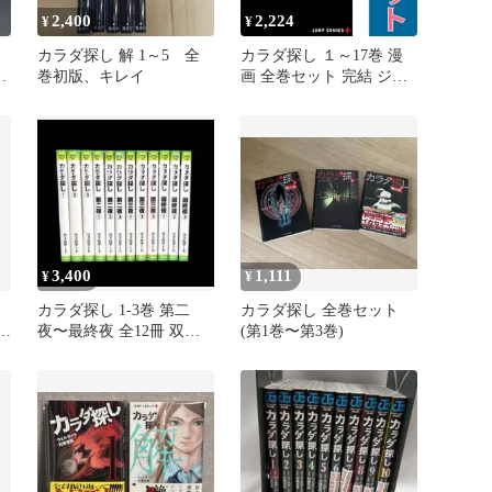
2,400
2,224
¥
¥
ラ
カラダ探し 解 1～5 全
カラダ探し １～17巻 漫
レ
巻初版、キレイ
画 全巻セット 完結 ジャ
ンプコミックス 村瀬克俊
集英社（少年コミック）
3,400
1,111
¥
¥
カラダ探し 1-3巻 第二
カラダ探し 全巻セット
社
夜〜最終夜 全12冊 双葉
(第1巻〜第3巻)
社 ジュニア文庫