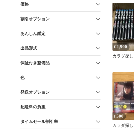
価格
割引オプション
あんしん鑑定
2,500
¥
出品形式
カラダ探し
保証付き整備品
色
発送オプション
配送料の負担
500
¥
タイムセール割引率
カラダ探し