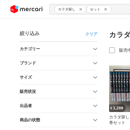
ンツにスキップ
カラダ探し
セット
絞り込み
カラダ
クリア
カテゴリー
販売
ブランド
サイズ
販売状況
出品者
3,200
¥
カラダ探し 
商品の状態
巻セット