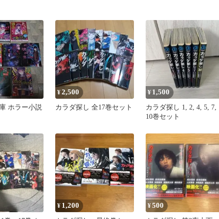
2,500
1,500
¥
¥
庫 ホラー小説
カラダ探し 全17巻セット
カラダ探し 1, 2, 4, 5, 7,
10巻セット
1,200
500
¥
¥