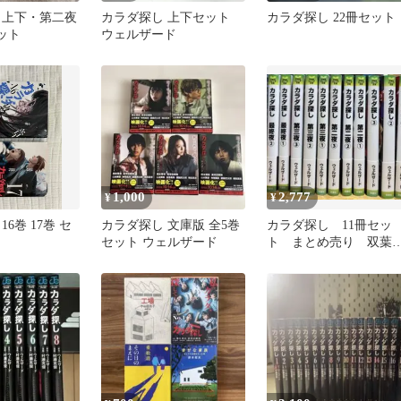
 上下・第二夜
カラダ探し 上下セット
カラダ探し 22冊セット
ット
ウェルザード
1,000
2,777
¥
¥
6巻 17巻 セ
カラダ探し 文庫版 全5巻
カラダ探し 11冊セッ
セット ウェルザード
ト まとめ売り 双葉
社 ジュニア文庫