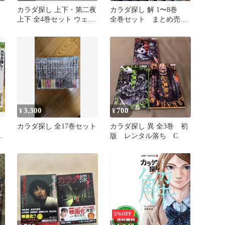
カラダ探し 上下・第二夜
カラダ探し 解 1〜8巻
上下 全4巻セット ウェル
全巻セット まとめ売
ザード 4冊セットb2353
り 漫画 本
3,300
700
¥
¥
カラダ探し 全17巻セット
カラダ探し 異 全3巻 初
版 レンタル落ち C
5%OFF