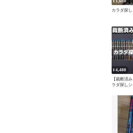
1,680
¥
カラダ探し
4,480
¥
【裁断済み
ラダ探しシ