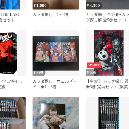
1,000
3,300
¥
¥
HE LAST
カラダ探し 1～4巻
カラダ探し 全17巻+カ
-3巻セット
ダ探し解 全5巻セット(
ンタル落ち)
14%OFF
799
656
¥
¥
<全17巻セッ
カラダ探し ウェルザー
【中古】 カラダ探し 異
克俊
ド 全1～3巻
全3巻 完結セット [集英
ジャンプコミックス
PLUS] [レンタル落ち]
[コミック] [漫画]