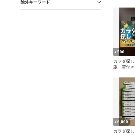
除外キーワード
500
¥
カラダ探し 
版 帯付き
6,000
¥
カラダ探し