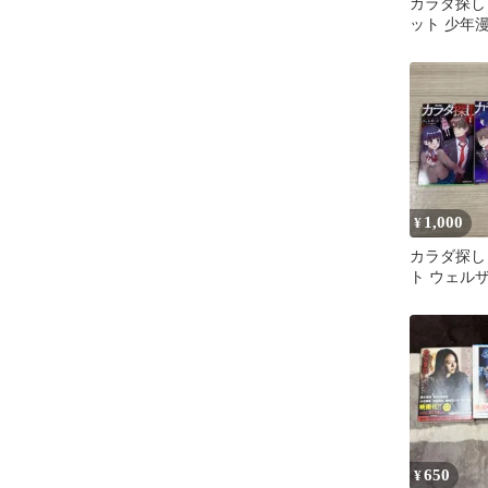
カラダ探し 
ット 少年
1,000
¥
カラダ探し
ト ウェル
650
¥