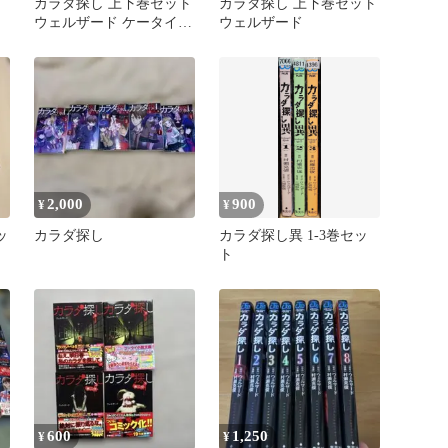
カラダ探し 上下巻セット
カラダ探し 上下巻セット
ウェルザード ケータイ小
ウェルザード
説文庫
2,000
900
¥
¥
ッ
カラダ探し
カラダ探し異 1-3巻セッ
ト
600
1,250
¥
¥