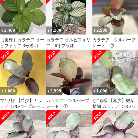
2,480
4,200
2,999
¥
¥
¥
【美株】カラテア オー
カラテア オルビフォリ
カラテア シルバープ
ビフォリア 3号透明ス
ア 6寸プラ鉢
レート ②
リット鉢 新芽3枚展開
中
1,000
2,999
1,600
¥
¥
¥
マ*サ様 【希少】カラ
カラテア シルバープ
ち*る様 【希少】観葉
テア シルバープレート
レート ①
植物 カラテア シルバー
ポットごと 観葉植物
プレート