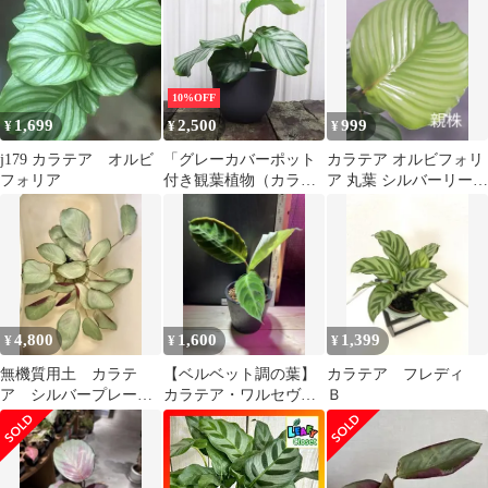
10%OFF
1,699
2,500
999
¥
¥
¥
j179 カラテア オルビ
「グレーカバーポット
カラテア オルビフォリ
フォリア
付き観葉植物（カラテ
ア 丸葉 シルバーリーフ
ア・オルビフォリ
④
ア）」 クズウコン
科 熱帯アメリカ原
産 Calathea orbifolia
4,800
1,600
1,399
¥
¥
¥
無機質用土 カラテ
【ベルベット調の葉】
カラテア フレディ
ア シルバープレー
カラテア・ワルセヴィ
Ｂ
ト 2株 鉢上40㎝
ッチーCalathea