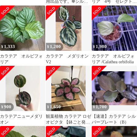
用出品です。❇シルバ
リア 4号 セレクト発
ープレート・カラテア
送 1鉢
1,333
1,200
1,980
¥
¥
¥
カラテア オルビフォ
カラテア メダリオン
カラテア オルビフォ
リア
V2
リア /Calathea orbifolia
900
1,650
1,700
¥
¥
¥
カラテアニューメダリ
観葉植物 カラテア ロゼ
【速達】カラテア シル
オン
オピクタ 【鉢ごと発
バープレート（B）
送】