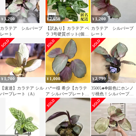
3,200
2,650
1,200
¥
¥
¥
カラテア シルバープ
【訳あり】カラテア ベ
カラテア シルバープ
レート
ラ 3号硬質ポット(個体
レート
おまかせ1鉢) 観葉植
物 インテリアグリーン
室内園芸 おしゃれ 可愛
い かわいい レア 希少
種 珍しい(506877)
1,700
1,000
2,799
¥
¥
¥
【速達】カラテア シル
ハ*ー様 希少【カラテ
3500⤵️♣❇銀色にホンノ
バープレート（A）
ア シルバープレート】
リ桃色！シルバープレ
ポットごと 観葉植物
ート・カラテア