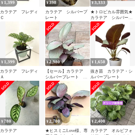
1,399
398
3,333
¥
¥
¥
カラテア フレディ
カラテア シルバープ
★トロピカル雰囲気★
Ｃ
レート
カラテア シルバープ
レート ポットごと発
送
1,399
2,980
1,650
¥
¥
¥
カラテア フレディ
【セール】カラテア
抜き苗 カラテア・シ
Ａ
シルバープレート 約3
ルバープレート
号鉢 鉢、送料込
No.003
780
2,700
2,400
¥
¥
¥
カラテア
★ヒスミニLove様、専
カラテア オルビフォ