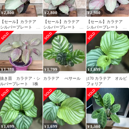
2,800
2,800
2,980
¥
¥
¥
【セール】カラテア
【セール】カラテア
【セール】カラテア
シルバープレート 約3
シルバープレート 約3
シルバープレート 約3
号鉢 No.001
号鉢 鉢、送料込
号鉢 No.002
No.004
1,380
1,799
1,699
¥
¥
¥
抜き苗 カラテア・シ
カラテア べサール
j170 カラテア オルビ
ルバープレート 1株
フォリア
1,699
1,699
1,380
¥
¥
¥