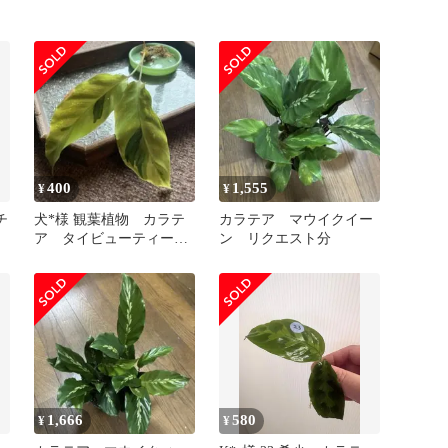
400
1,555
¥
¥
チ
犬*様 観葉植物 カラテ
カラテア マウイクイー
ア タイビューティー
ン リクエスト分
現物
1,666
580
¥
¥