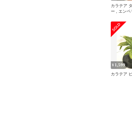
カラテア 
ー , エン
1,599
¥
カラテア 