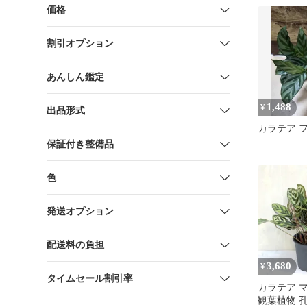
価格
割引オプション
あんしん鑑定
1,488
¥
出品形式
カラテア 
保証付き整備品
色
発送オプション
配送料の負担
3,680
¥
タイムセール割引率
カラテア マ
観葉植物 