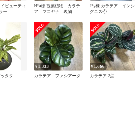
タイビューティ
H*a様 観葉植物 カラテ
J*y様 カラテア インシ
ペラー
ア マコヤナ 現物
グニス④
1,333
1,666
¥
¥
ビッタタ
カラテア ファシアータ
カラテア 2点