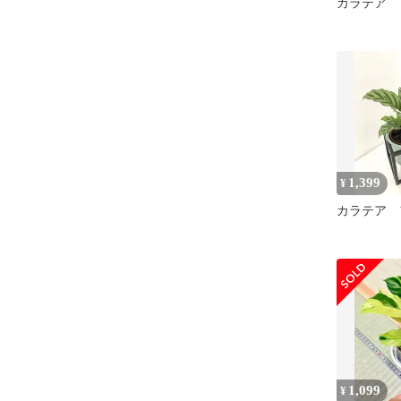
カラテア 
1,399
¥
カラテア 
1,099
¥