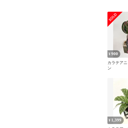
900
¥
カラテアニ
ン
1,399
¥