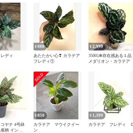
888
2,999
¥
¥
フレディ
あたたかい心❣ カラテア
3500⤵️❇存在感ある１品
フレディ①
メダリオン・カラテア
850
1,399
¥
¥
コヤナ 4号鉢
カラテア マウイクイー
カラテア フレディ 
孔雀柄 インテ
ン