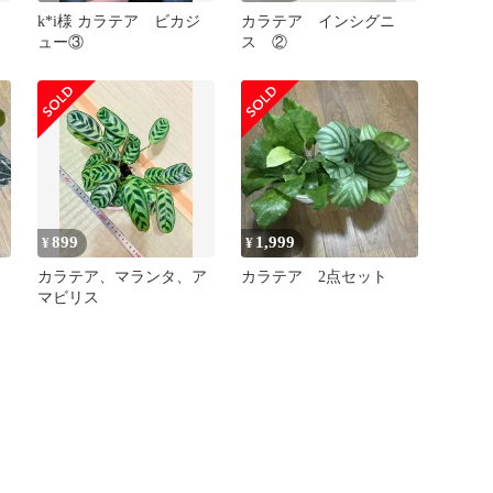
k*i様 カラテア ビカジ
カラテア インシグニ
ュー③
ス ②
899
1,999
¥
¥
カラテア、マランタ、ア
カラテア 2点セット
マビリス