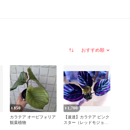
並び替え
850
1,700
¥
¥
カラテア オービフォリア
【速達】カラテア ピンク
観葉植物
スター（レッドモジョ）
（C）