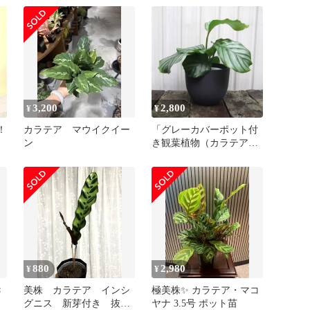
3,200
2,800
¥
¥
！
カラテア マウイクイー
「グレーカバーポット付
ン
き観葉植物（カラテア・
オルビフォリア）」 ク
ズウコン科 熱帯アメリ
カ原産 Calathea orbifolia
880
2,980
¥
¥
Ｃ
美株 カラテア インシ
極美株✨ カラテア・マコ
グニス 新芽付き 抜き
ヤナ 3.5号 ポット苗