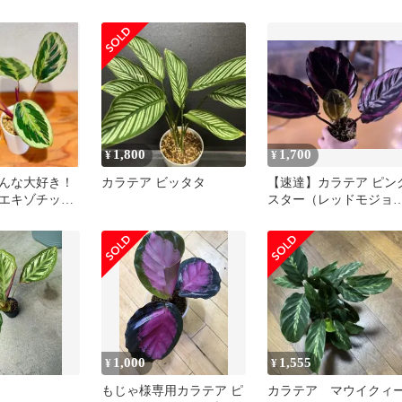
ン 育てやすい
1,800
1,700
¥
¥
んな大好き！
カラテア ビッタタ
【速達】カラテア ピン
エキゾチック
スター（レッドモジョ
オシャレ♪珍
（E）
1,000
1,555
¥
¥
もじゃ様専用カラテア ピ
カラテア マウイクィ