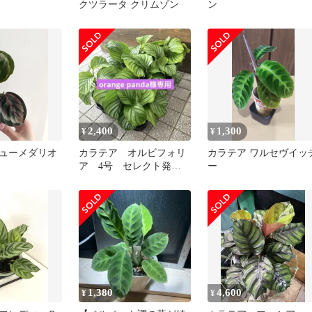
クツラータ クリムゾン
ン
2,400
1,300
¥
¥
ューメダリオ
カラテア オルビフォリ
カラテア ワルセヴイッ
ア 4号 セレクト発
ー
送 1鉢
1,380
4,600
¥
¥