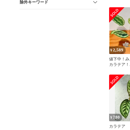
除外キーワード
リアグリー
トロピカル
2,589
¥
値下中！み
カラテア！
な葉模様で
しい品種
780
¥
カラテア