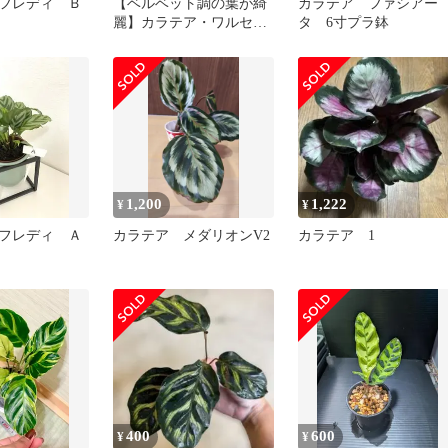
フレディ Ｂ
【ベルベット調の葉が綺
カラテア ファシアー
麗】カラテア・ワルセヴ
タ 6寸プラ鉢
ィッチーCalathea
1,200
1,222
¥
¥
フレディ Ａ
カラテア メダリオンV2
カラテア 1
400
600
¥
¥