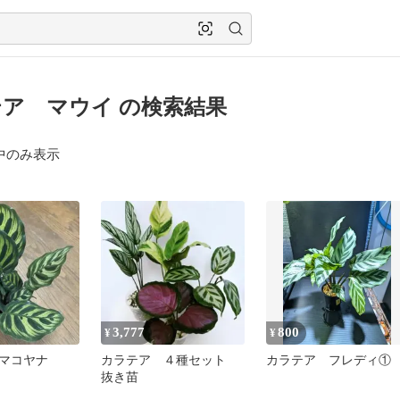
ア マウイ の検索結果
中のみ表示
3,777
800
¥
¥
マコヤナ
カラテア ４種セット
カラテア フレディ①
抜き苗