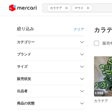
ンツにスキップ
カラテア
マウイ
絞り込み
カラテ
クリア
カテゴリー
販売
ブランド
サイズ
販売状況
出品者
800
¥
カラテア 
商品の状態