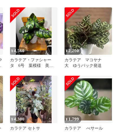
苗 匿名配送
4,560
2,200
¥
¥
ク
カラテア・ファシャー
カラテア マコヤナ
）
タ 6号 葉模様 美し
大 ゆうパック発送
い 観葉植物 インテリ
ア グリーン 耐陰性
4,300
1,799
¥
¥
ー
カラテア セトサ
カラテア べサール