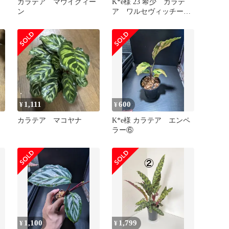
カラテア マウイクィー
K*e様 23 希少 カラテ
ン
ア ワルセヴィッチー
抜き苗発送
1,111
600
¥
¥
カラテア マコヤナ
K*e様 カラテア エンペ
ラー⑥
1,100
1,799
¥
¥