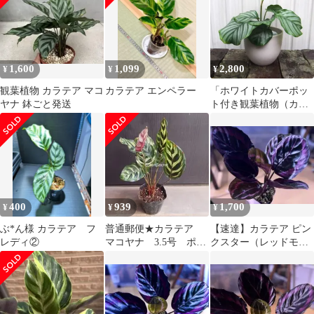
1,600
1,099
2,800
¥
¥
¥
観葉植物 カラテア マコ
カラテア エンペラー
「ホワイトカバーポッ
ヤナ 鉢ごと発送
ト付き観葉植物（カラ
テア・オルビフォリ
ア）」 クズウコン
科 熱帯アメリカ原
産 Calathea orbifolia
400
939
1,700
¥
¥
¥
ぶ*ん様 カラテア フ
普通郵便★カラテア
【速達】カラテア ピン
レディ②
マコヤナ 3.5号 ポッ
クスター（レッドモジ
ト苗 観葉植物
ョ）（B）