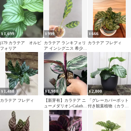
1,699
999
666
¥
¥
¥
j179 カラテア オルビ
カラテア ランキフォリ
カラテア フレディ
フォリア
ア インシグニス 希少
美葉 B
1,488
1,980
2,800
¥
¥
¥
カラテア フレディ
【新芽有】カラテア ニ
「グレーカバーポット
ューメダリオンCalathea
付き観葉植物（カラテ
New Medallion
ア・オルビフォリ
ア）」 クズウコン
科 熱帯アメリカ原
産 Calathea orbifolia