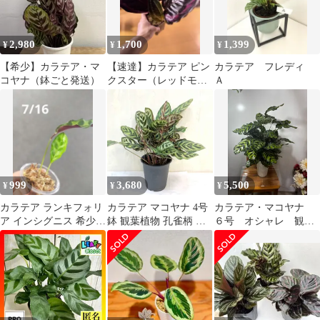
2,980
1,700
1,399
¥
¥
¥
【希少】カラテア・マ
【速達】カラテア ピン
カラテア フレディ
コヤナ（鉢ごと発送）
クスター（レッドモジ
Ａ
ョ）（D）
999
3,680
5,500
¥
¥
¥
カラテア ランキフォリ
カラテア マコヤナ 4号
カラテア・マコヤナ
ア インシグニス 希少
鉢 観葉植物 孔雀柄 イ
６号 オシャレ 観葉
美葉 A
ンテリアグリーン 育て
植物 インテリア グ
やすいトロピカル
リーン エキゾチッ
ク 葉模様 独特 個
性的