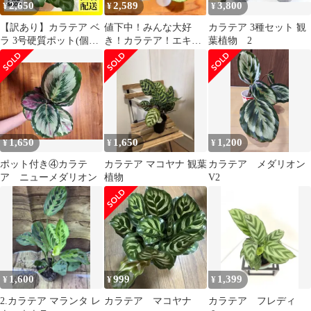
2,650
2,589
3,800
¥
¥
¥
【訳あり】カラテア ベ
値下中！みんな大好
カラテア 3種セット 観
ラ 3号硬質ポット(個体
き！カラテア！エキゾ
葉植物 2
おまかせ1鉢) 観葉植
チックな葉模様でオシ
物 インテリアグリーン
ャレ♪珍しい品種
室内園芸 おしゃれ 可愛
い かわいい レア 希少
種 珍しい(506877)
1,650
1,650
1,200
¥
¥
¥
ポット付き④カラテ
カラテア マコヤナ 観葉
カラテア メダリオン
ア ニューメダリオン
植物
V2
1,600
999
1,399
¥
¥
¥
2.カラテア マランタ レ
カラテア マコヤナ
カラテア フレディ