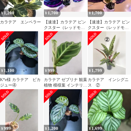
1,200
1,700
1,700
¥
¥
¥
カラテア エンペラー
【速達】カラテア ピン
【速達】カラテア ピン
クスター（レッドモジ
クスター（レッドモジ
ョ）（C）
ョ）（E）
1,100
999
1,799
¥
¥
¥
K*e様 カラテア ビカ
カラテア ゼブリナ 観葉
カラテア インシグニ
ジュー④
植物 模様葉 インテリア
ス ②
グリーン F
999
1,200
1,699
¥
¥
¥