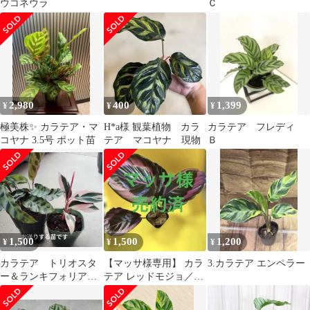
ウコネウラ
Ｃ
2,980
400
1,399
¥
¥
¥
極美株✨ カラテア・マ
H*a様 観葉植物 カラ
カラテア フレディ
コヤナ 3.5号 ポット苗
テア マコヤナ 現物
Ｂ
1,500
1,500
1,200
¥
¥
¥
カラテア トリオスタ
【マッサ様専用】 カラ
3.カラテア エンペラー
ー＆ランキフォリア
テア レッドモジョ／ピ
２種セット 観葉植物
ンクスター