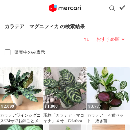
カラテア マグニフィカ の検索結果
並び替え
販売中のみ表示
2,099
1,800
3,777
¥
¥
¥
カラテア♡インシグニ
現物「カラテア・マコ
カラテア ４種セッ
ス♡4号♡お鉢ごとメル
ヤナ」４号 Calathea
ト 抜き苗
カリ便
makoyana