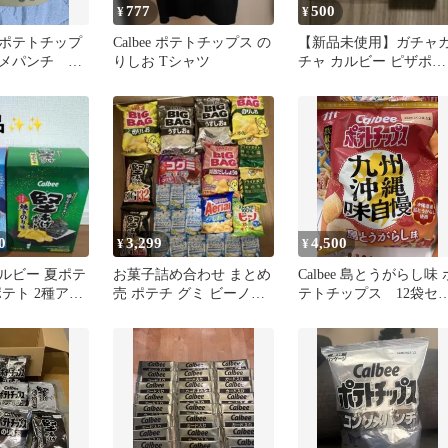
777
500
¥
¥
ポテトチップ
Calbee ポテトチップス の
【新品未使用】ガチャ
メパンチ ワ
りしお Tシャツ
チャ カルビー ピザポテ
ヤホン
ト
0
3,299
4,500
¥
¥
ルビー 夏ポテ
お菓子詰め合わせ まとめ
Calbee 島とうがらし味 
テト 2種アソ
売 ポテチ グミ ビーノ
テトチップス 12袋セ
等 匿名無料配送 格
ト
安 計31点