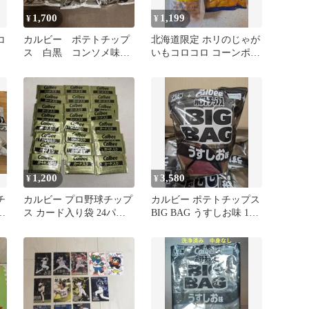
1,700
1,199
¥
¥
コ
カルビー ポテトチップ
北海道限定 ホリのじゃが
ス 白黒 コンソメ味3
いもコロコロ コーンポタ
袋 うすしお味3袋
ージュとカルビー燻じゃ
が
1,200
3,580
¥
¥
チ
カルビー プロ野球チップ
カルビー ポテトチップス
ジ
ス カード入り袋 24パッ
BIG BAG うすしお味 1ケ
クセット
ース