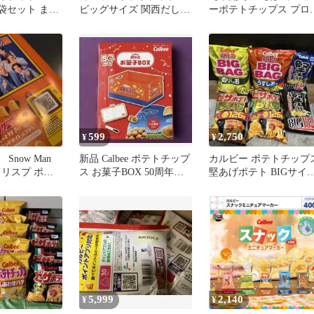
 6袋セット まと
ビッグサイズ 関西だしし
ーポテトチップス プロ
ょうゆ味６袋
球スピリッツA カード
599
2,750
¥
¥
Snow Man
新品 Calbee ポテトチップ
カルビー ポテトチップ
クリスプ ポテ
ス お菓子BOX 50周年記
堅あげポテト BIGサイ
 広告チラシ
念デザイン
詰め合わせ
5,999
2,140
¥
¥