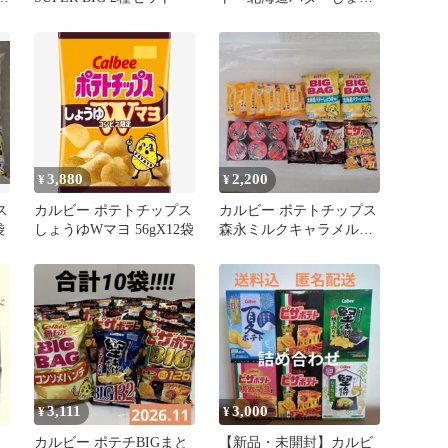
ゆ味 63g×2袋
3,880
2,200
¥
¥
ス
カルビー ポテトチップス
カルビー ポテトチップス
袋
しょうゆWマヨ 56gX12袋
森永ミルクキャラメル辛
ラーメンmini 詰め合わせ
3,111
3,000
¥
¥
カルビー ポテチBIGまと
【新品・未開封】カルビ