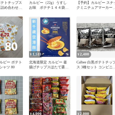
ポテトチップス
カルビー（22g）うすし
【予約】カルビー スナ
 詰め合わせセ
お味 ポテチ１４４袋
クミニチュアマーカー 
（プロ野球チップス カ
じるし コンプリート 全
ードなし）
種類 ガチャガチャ 168
1,511
2,400
¥
¥
ルビー ポテト
北海道限定 カルビー 釜
Calbee 白黒ポテトチッ
シャツ 80
揚げチップスほたて醤油
ス 3種セット コンビニ
味6袋 北海道 新千歳空港
定サイズ まとめ売り
限定
4,000
2,000
¥
¥