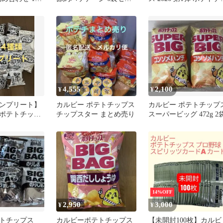
ーチョL
ト
プスのみ 30袋
4,555
2,100
¥
¥
コンプリート】
カルビー ポテトチップス
カルビー ポテトチップ
ポテトチップ
チップスター まとめ売り
スーパービッグ 472g 2
料節約パッケ
14%OFF
2,950
3,000
¥
¥
ポテトチップス
カルビーポテトチップス
【未開封100枚】カルビ