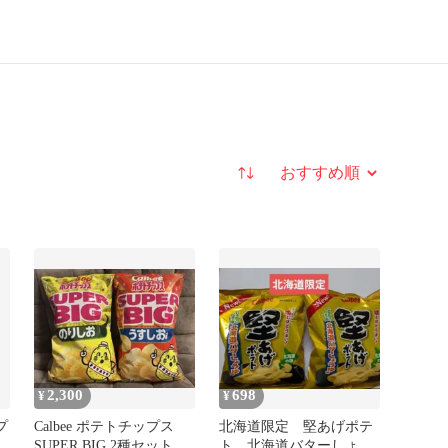
並び替え
2,300
698
¥
¥
プ
Calbee ポテトチップス
北海道限定 堅あげポテ
ッ
SUPER BIG 2種セット
ト 北海道バターしょう