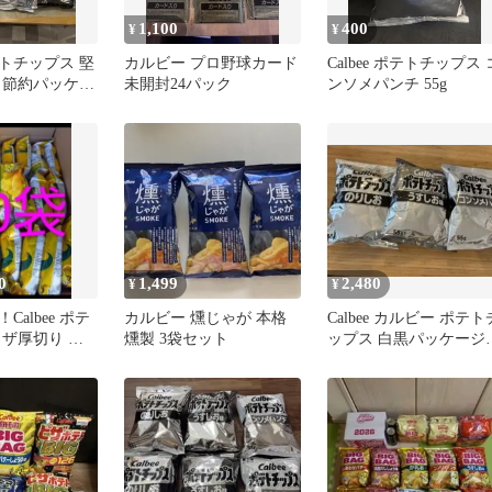
1,100
400
¥
¥
ポテトチップス 堅
カルビー プロ野球カード
Calbee ポテトチップス 
 節約パッケー
未開封24パック
ンソメパンチ 55g
ト
0
1,499
2,480
¥
¥
Calbee ポテ
カルビー 燻じゃが 本格
Calbee カルビー ポテト
 ザ厚切り の
燻製 3袋セット
ップス 白黒パッケー
g
3種セット 55g