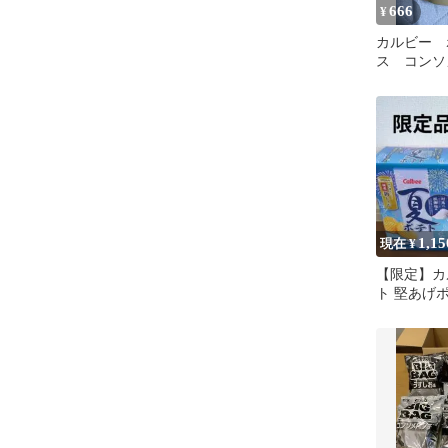
666
¥
カルビー 
ス コンソ
イヤレスイ
1,15
現在 ¥
【限定】カ
ト 堅あげポ
ートセット