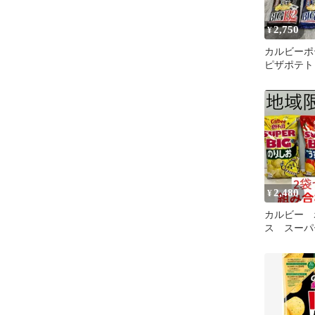
2,750
¥
カルビーポ
ピザポテト
2,480
¥
カルビー 
ス スーパー
3種類