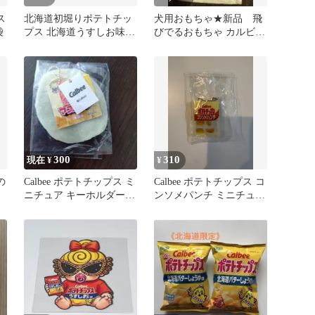
ス
北海道初堀りポテトチッ
犬用おもちゃ★新品 飛
袋
プス 北海道うすしお味
びでるおもちゃ カルビー
昆布しょうゆ味 53g各1
ポテトチップス コンソメ
袋
パンチ
300
310
現在 ¥
¥
の
Calbee ポテトチップス ミ
Calbee ポテトチップス コ
ニチュア キーホルダー
ンソメパンチ ミニチュア
ガチャ
キーホルダー