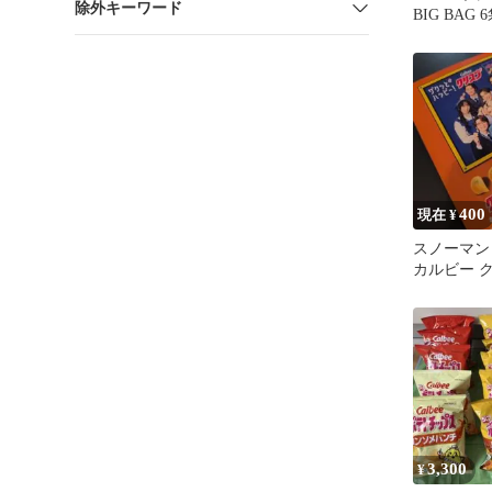
除外キーワード
BIG BAG
め売り
400
現在 ¥
スノーマン 
カルビー 
トチップス
3,300
¥