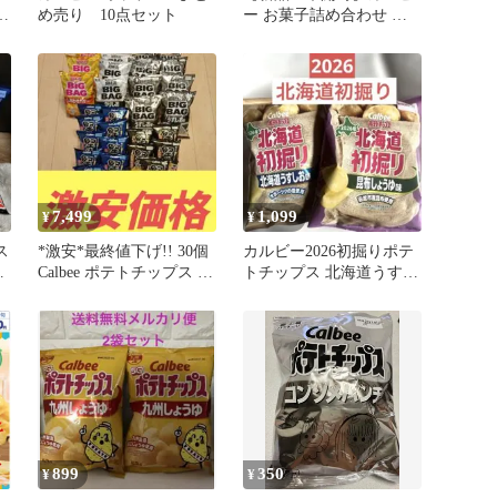
野
め売り 10点セット
ー お菓子詰め合わせ ピ
ザポテト 堅あげポテト
夏ポテト
7,499
1,099
¥
¥
ス
*激安*最終値下げ!! 30個
カルビー2026初掘りポテ
ズ
Calbee ポテトチップス ま
トチップス 北海道うすし
とめ売り 大容量
お味と昆布しょうゆ味
899
350
¥
¥