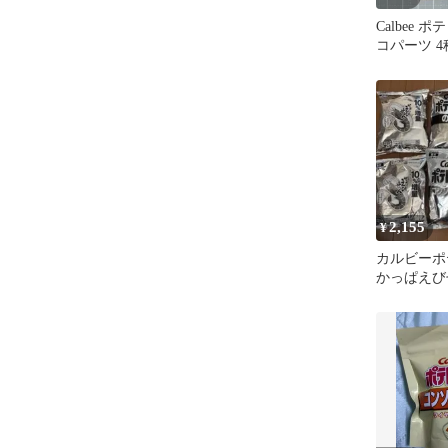
Calbee 
コパーツ 
2,155
¥
カルビーポ
かっぱえび
ト 白黒節