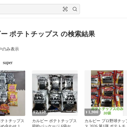
ー ポテトチップス の検索結果
中のみ表示
super
2,150
1,900
¥
¥
ポテトチップス
カルビー ポテトチップス
カルビー プロ野球チッ
 詰め合わせ 13
節約パッケージ 6袋セッ
ス 2026 第1弾 ポテトチ