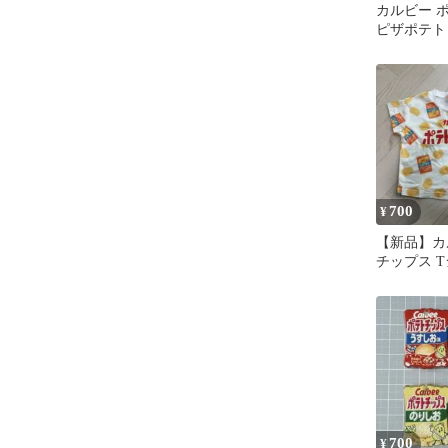
カルビー 
ピザポテト
ット
700
¥
【新品】カ
チップス T
700
¥