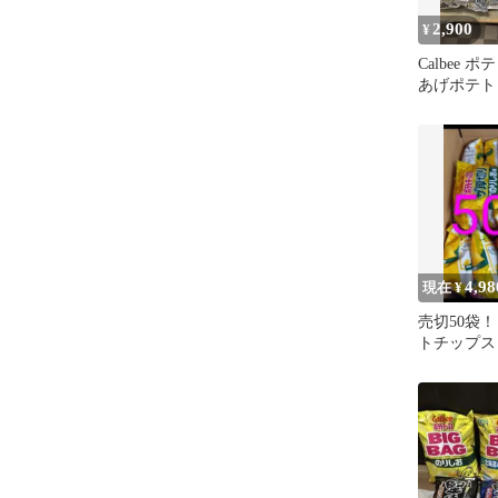
2,900
¥
Calbee 
あげポテト
ジ 7点セッ
4,98
現在 ¥
売切50袋！！
トチップス
りしお味 55