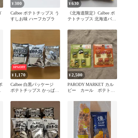
300
630
¥
¥
ガ
Calbee ポテトチップス う
《北海道限定》Calbee ポ
すしお味 ハーフカプラ
テトチップス 北海道バタ
ーしょうゆ味 2袋
10%OFF
1,170
2,500
¥
¥
ポ
Calbee 白黒パッケージ
PARODY MARKET カル
ッ
ポテトチップス かっぱえ
ビー カール ポテトチ
びせん 3袋セット
ップス マグネット 8
個