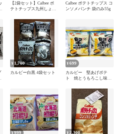
ッ
【2袋セット】Calbee ポ
Calbee ポテトチップス コ
め
テトチップス九州しょう
ンソメパンチ 袋のみ55g
5
ゆ✨53g×2袋
1,700
699
¥
¥
プ
カルビー白黒 4袋セット
カルビー 堅あげポテ
限
ト 焼とうもろこし味
60g 計2袋 【季節限
定】
999
2,300
¥
¥