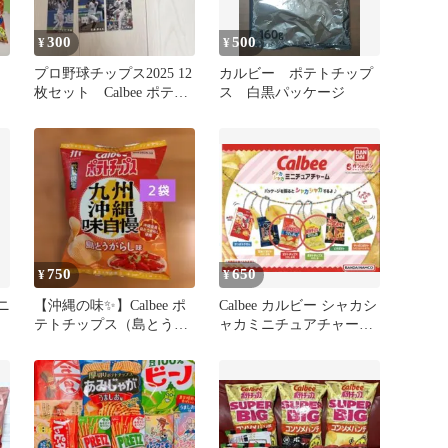
300
500
¥
¥
プロ野球チップス2025 12
カルビー ポテトチップ
枚セット Calbee ポテト
ス 白黒パッケージ
チップス
750
650
¥
¥
ミニ
【沖縄の味✨】Calbee ポ
Calbee カルビー シャカシ
ッ
テトチップス（島とうが
ャカミニチュアチャーム
らし味 ）55g × 2袋
ポテトチップス 2種