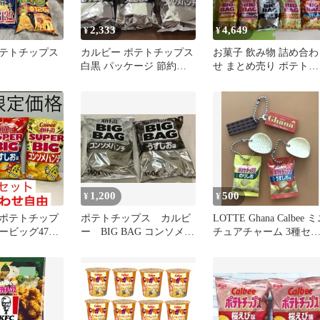
2,333
4,649
¥
¥
テトチップス
カルビー ポテトチップス
お菓子 飲み物 詰め合わ
白黒 パッケージ 節約パ
せ まとめ売り ポテトチ
ッケージ
ップス食べ比べ
1,200
500
¥
¥
ポテトチップ
ポテトチップス カルビ
LOTTE Ghana Calbee 
ビッグ472g
ー BIG BAG コンソメパ
チュアチャーム 3種セ
ンチ うすしお 白黒
ト