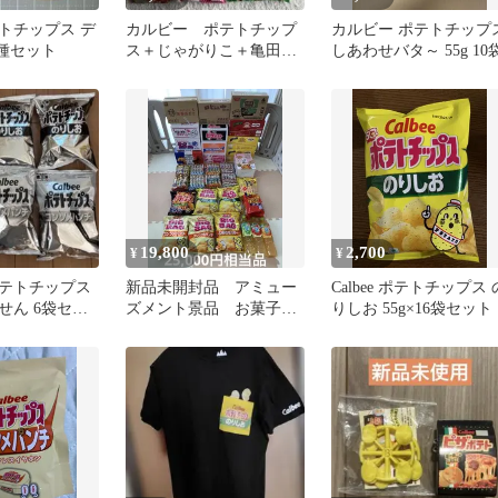
ポテトチップス デ
カルビー ポテトチップ
カルビー ポテトチップ
4種セット
ス＋じゃがりこ＋亀田の
しあわせバタ～ 55g 10
柿の種 詰め合わせ
19,800
2,700
¥
¥
テトチップス
新品未開封品 アミュー
Calbee ポテトチップス 
せん 6袋セッ
ズメント景品 お菓子ま
りしお 55g×16袋セット
約パッケージ
とめ売り ポテトチップス
飲料