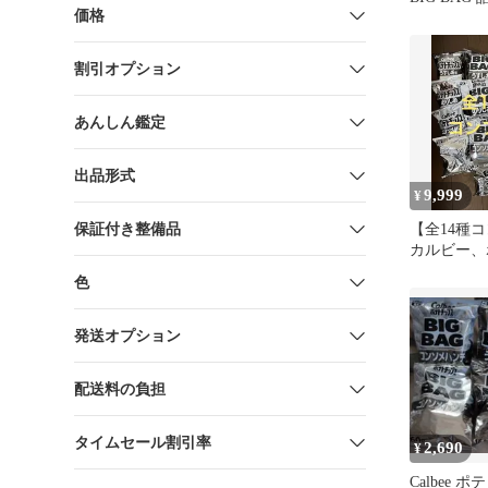
価格
袋+カラム
割引オプション
あんしん鑑定
出品形式
9,999
¥
保証付き整備品
【全14種
カルビー、
ス、石油原
色
ージ、白黒
発送オプション
配送料の負担
タイムセール割引率
2,690
¥
Calbee 