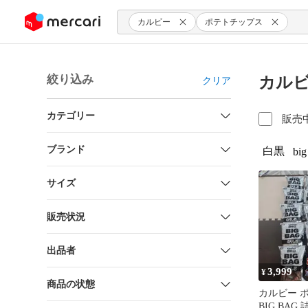
ンツにスキップ
カルビー
ポテトチップス
絞り込み
カルビ
クリア
カテゴリー
販売
ブランド
白黒
big
サイズ
販売状況
出品者
3,999
¥
商品の状態
カルビー 
BIG BAG