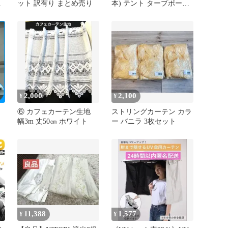
ー
ット 訳有り まとめ売り
本) テント タープポール
用
高さ調整可能
2,000
2,100
¥
¥
⑥ カフェカーテン生地
ストリングカーテン カラ
幅3m 丈50㎝ ホワイト
ー バニラ 3枚セット
ン
11,388
1,577
¥
¥