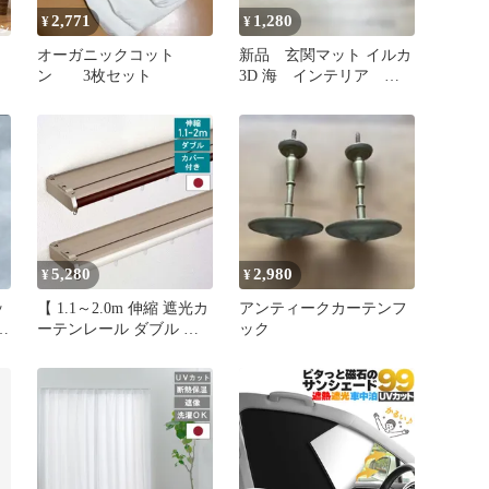
2,771
1,280
¥
¥
オーガニックコット
新品 玄関マット イルカ
ー
ン 3枚セット
3D 海 インテリア ト
カ
リックアート 錯覚マット
見
ウ
バ
5,280
2,980
¥
¥
ッ
【 1.1～2.0m 伸縮 遮光カ
アンティークカーテンフ
規
ーテンレール ダブル 】
ック
光漏れ防止 TOSO トーソ
ー 遮光 遮音 静音 リネア
カバートップ 正面付け
カーテンレール 白 木目
ホワイト 木目ブラウン
直送