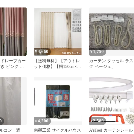
無地 シンプル
ル」（ホワイト）
ライトグレー
4,660
1,750
¥
¥
 ドレープカー
【送料無料】【アウトレ
カーテン タッセル ラス
き ピンク グ
ット価格】【幅150cm×丈
ク ベージュ」
200cm 1枚入り エレンシ
ア 】 ドレープカーテン
エレガンス シリーズ 3級
遮光 カーテン 遮光 節電
エレガント デザイン 遮
光カーテン 厚地 省エネ
アジャスターフック タッ
セル付き 直送 ユニベー
ル
0
4,200
2,580
¥
¥
ルコン 遮
南榮工業 サイクルハウス
A'sTool カーテンレール