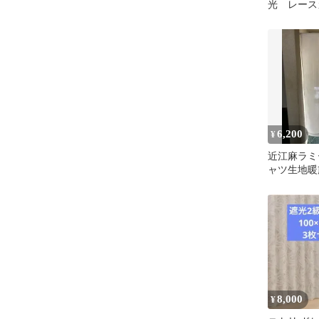
光 レース
イズ違い３
い 合計６
6,200
¥
近江麻ラミ
ャツ生地暖簾
枚
8,000
¥