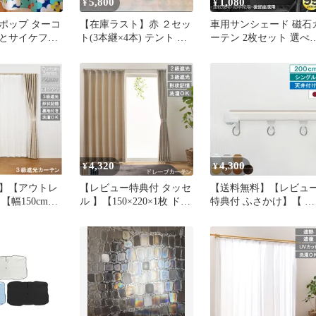
5,800
1,080
¥
¥
ポップ ターコ
【在庫ラスト】赤 ２セッ
車用サンシェード 磁石
とサイケフラ
ト(3本継×4本) テント タ
ーテン 2枚セット 選べ
ェカーテン
ープポール 高さ調整可
3種類 日除けカーテン
UVカット 遮光 遮熱 車
軽量 40g 折りたたみ ひ
け プライバシー保護 く
るま用 カーシェード カ
ー用品 紫外線 車中泊 
内温度管理
4,320
4,300
¥
¥
】【アウトレ
【レビュー特典付 タッセ
【送料無料】【レビュ
【幅150cm×
ル 】【150×220×1枚 ドレ
特典付 ふさかけ】【 カ
1枚入り エレン
ープカーテン レガシー】
ーテンレール ウィンピ
ドレープカーテ
2級 3級 遮光 省エネ 節電
シングル 2m 天井付け
ス シリーズ 3
ウォッシャブル 形状記憶
キャップストップ 指定
テン 遮光 節
加工 幅100 150cm 200cm
イズ 1.82m 2m 2.73m 3
ント デザイン
アジャスターフック タッ
4m 機能性 ナチュラル 
ン 厚地 省エ
セル 付き 洗える シンプ
ンプル 簡単 省エネ 日
スターフック
ル 直送 ユニベール
製 TOSO 直送
 直送 ユニベ