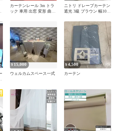
ノ
カーテンレール 3m トラ
ニトリ ドレープカーテン
セ
ック 車用 出窓 変形 曲が
遮光 3級 ブラウン 幅100×
る 切れる DIY
丈110cm 2枚組
15,000
4,500
¥
¥
ー
ウェルカムスペース一式
カーテン
遮
式
ロ
ス
カ
付
ン