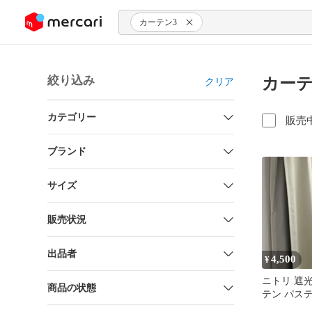
ンツにスキップ
カーテン3
絞り込み
カーテ
クリア
カテゴリー
販売
ブランド
サイズ
販売状況
出品者
4,500
¥
ニトリ 遮光
商品の状態
テン パステ
リー 100✖️2