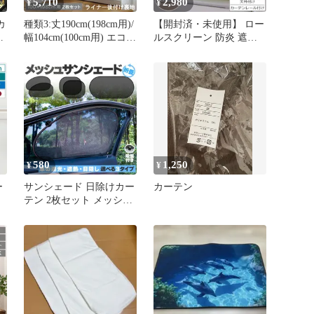
5,710
2,980
¥
¥
カ
種類3:丈190cm(198cm用)/
【開封済・未使用】 ロー
る
幅104cm(100cm用) エコフ
ルスクリーン 防炎 遮光2
ァイン ライナー 後付け
級 室内 日除け インテリ
裏地 カーテン裏地 幅100
ア 無地 ベージュ 1枚
よ
用 2Ｐ遮熱 断熱 UVカッ
W90×H220cm 日本製
ト 保温効果 洗濯可 ウォ
ッシャブル エコ 簡単装
車
着 直送 カズマ
580
1,250
¥
¥
ー
サンシェード 日除けカー
カーテン
テン 2枚セット メッシュ
ア
3種類選べます 車 車用サ
】
ンシェード 折りたたみ
サ
ひよけ UVカット 遮熱 遮
m
光 プライバシー保護 く
シ
るま用 カーシェード カ
本
ー用品 紫外線