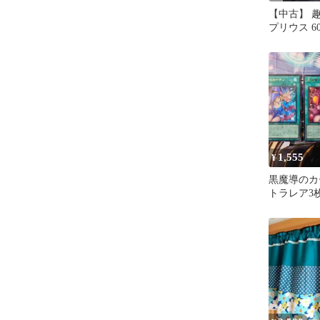
【中古】 
プリウス 6
ーテン
1,555
¥
黒魔導のカ
トラレア3