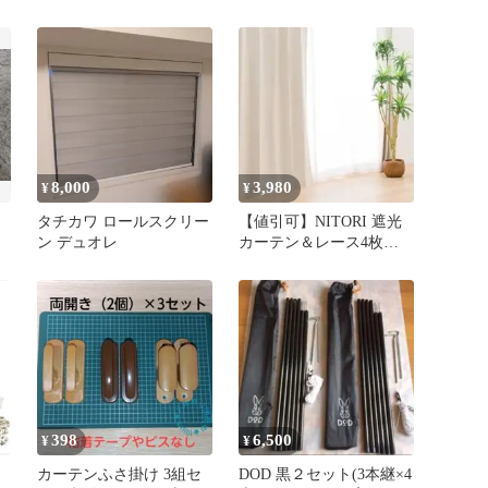
(3xセト)
8,000
3,980
¥
¥
タチカワ ロールスクリー
【値引可】NITORI 遮光
ン デュオレ
カーテン＆レース4枚セ
ット 高135cm アイボリー
398
6,500
¥
¥
カーテンふさ掛け 3組セ
DOD 黒２セット(3本継×4