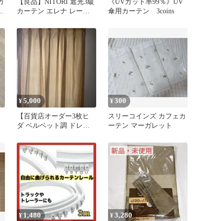
カ
【良品】NITORI 遮光3級
《UVカット率99％》UV
カーテン エレナ レース
傘用カーテン 3coins
ー
カーテン2枚セット ニト
熱
リ
護
5,000
300
¥
¥
【百貨店オーダー3枚ヒ
スリーコインズ カフェカ
ダ ベルベット調 ドレー
ーテン マーガレット
プカーテン ベージュ 2枚
セット
1,480
3,280
¥
¥