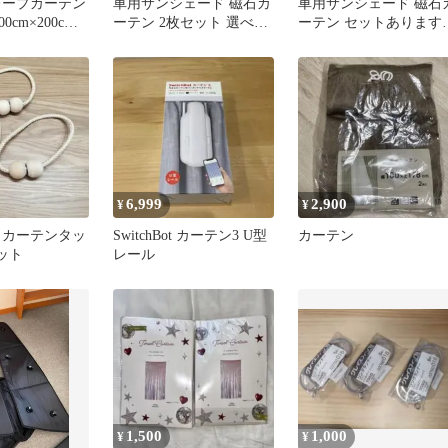
レープカーテン
車用サンシェード 磁石カ
車用サンシェード 磁石
cm×200cm 3
ーテン 2枚セット 選べる
ーテン セットあります
ード織
3種類 日除けカーテン
選べる3種類 日除けカ
UVカット 遮光 遮熱 車
テン UVカット 遮光 遮
軽量 40g 折りたたみ ひよ
車 軽量 40g 折りたたみ
け プライバシー保護 く
ひよけ プライバシー保
るま用 カーシェード カ
くるま用 カーシェード
ー用品 紫外線 車中泊 車
カー用品 紫外線 車中泊
内温度管理
車内温度管理
6,999
2,900
¥
¥
 カーテンタッ
SwitchBot カーテン3 U型
カーテン
ット
レール
1,500
1,000
¥
¥