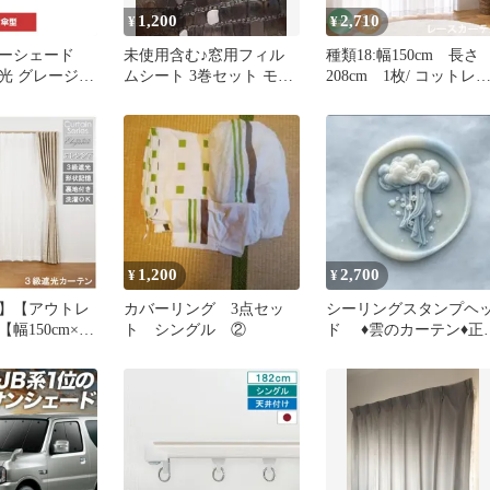
1,200
2,710
¥
¥
ーシェード
未使用含む♪窓用フィル
種類18:幅150cm 長さ
 遮光 グレージュ
ムシート 3巻セット モザ
208cm 1枚/ コットレ
り畳み 傘型カ
イク オーロラ レインボ
ス レースカーテン UV
 カーテン コ
ー
ット 選べる30サイズ 遮
地 3WAYカー
熱 保温 ミラーレース 
C056
えにくい 遮像 洗える 
ォッシャブル 省エネ エ
コ プライバシー ミラー
レースカーテン プライ
シー直送 ユニベール
1,200
2,700
¥
¥
】【アウトレ
カバーリング 3点セッ
シーリングスタンプヘ
幅150cm×丈
ト シングル ②
ド ♦︎雲のカーテン♦︎正
枚入り エレンシ
品
レープカーテン
シリーズ 3級
ン 遮光 節電
 デザイン 遮
 厚地 省エネ
ーフック タッ