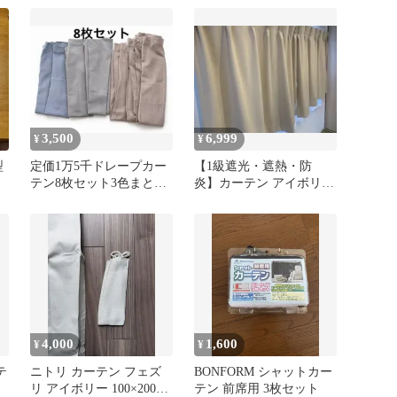
3,500
6,999
¥
¥
型
定価1万5千ドレープカー
【1級遮光・遮熱・防
テン8枚セット3色まとめ
炎】カーテン アイボリー
てグレーブラウンブルー
2セット 匿名配送
匿名配送
4,000
1,600
¥
¥
テ
ニトリ カーテン フェズ
BONFORM シャットカー
リ アイボリー 100×200cm
テン 前席用 3枚セット