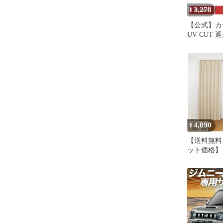
ール
3,278
¥
【公式】カ
UV CUT
グレー 折
ーシェード
ンパクト 無
シェード TM
4,890
¥
【送料無料
ット価格】【
220cm 1
ア 】 ド
エレガンス 
遮光 カーテ
エレガント
光カーテン
アジャスタ