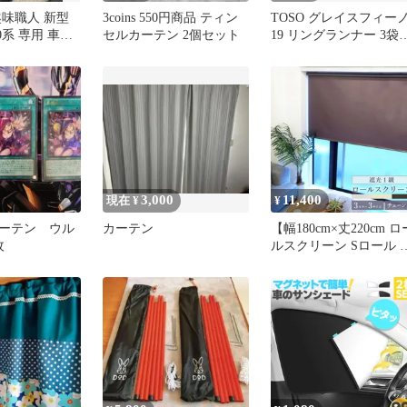
趣味職人 新型
3coins 550円商品 ティン
TOSO グレイスフィー
0系 専用 車カ
セルカーテン 2個セット
19 リングランナー 3袋
ット(15個)
3,000
11,400
現在 ¥
¥
ーテン ウル
カーテン
【幅180cm×丈220cm ロ
枚
ルスクリーン Sロール 
光 】 3サイズ チェーン
TOSO ロールカーテン 
ールブラインド ロール
クリーン ベーシック 3
ラー カーテンレール取
可 高機能 北欧 韓国 イ
テリア シンプル おしゃ
れ 直送