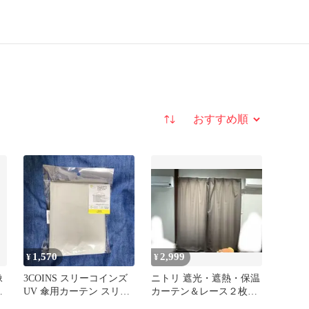
並び替え
1,570
2,999
¥
¥
像
3COINS スリーコインズ
ニトリ 遮光・遮熱・保温
UV 傘用カーテン スリコ
カーテン＆レース２枚セ
サンシェード グレー
ット