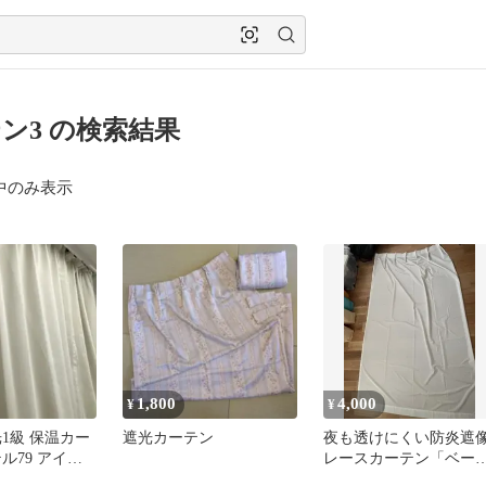
ン3 の検索結果
中のみ表示
1,800
4,000
¥
¥
1級 保温カー
遮光カーテン
夜も透けにくい防炎遮
ル79 アイボ
レースカーテン「ベー
30
ル」（ホワイト）