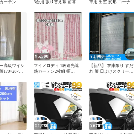
カーテン サ
3台用 張り替え幕 前幕 後
車用 出窓 変形 コーナ
種類各2ま
幕セット
曲がる 切れる DIY (壁
枚セット
３m)
5,500
1,980
¥
¥
ー高級ワイシ
マイメロディ 1級遮光遮
【新品】 在庫限り すだ
170×28×３
熱カーテン2枚組 幅
れ 簾 日よけスクリーン
100cm×丈185cm
日よけサンシェード サ
シェイド W88×H180cm
ロング 日本製
1,080
670
¥
¥