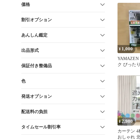
価格
割引オプション
あんしん鑑定
1,000
¥
出品形式
YAMAZE
ク ぴったり
保証付き整備品
PT 1セット
色
発送オプション
配送料の負担
2,980
¥
タイムセール割引率
カーテン 4
おしゃれ 北