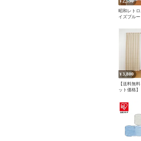
2,590
¥
昭和レトロ
イズブルー
ワーのカフ
3,800
¥
【送料無料
ット価格】 
丈135cm 
シア 】 
ン エレガン
級遮光 カー
電 エレガ
遮光カーテ
ネ アジャ
タッセル付