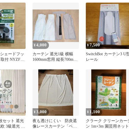
4,000
7,500
¥
¥
N シェードフッ
カーテン 遮光1級 横幅
SwitchBot カーテン3 U
取付 NYZF-
1600mm窓用 縦長700mm
レール
3つ山
3,000
1,100
¥
¥
枚セット 遮光
夜も透けにくい 防炎遮
クラーク クリーンカー
欧 3級遮光 安
像レースカーテン「ベー
ン 1m×3m 園芸用ネット