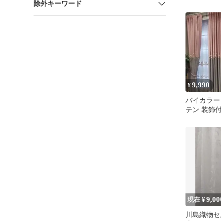
除外キーワード
い 洗える 
プレーン 
9,990
¥
バイカラー
テン 装飾付
レー
9,00
現在 ¥
川島織物セ