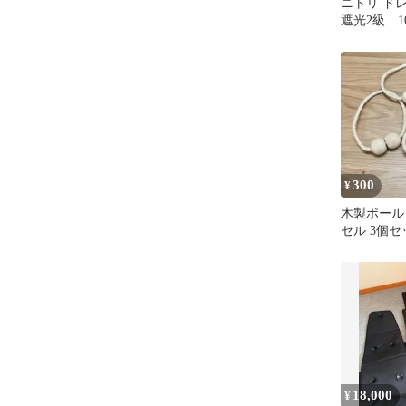
ニトリ ド
遮光2級 100
枚 ジャガ
300
¥
木製ボール
セル 3個セ
18,000
¥