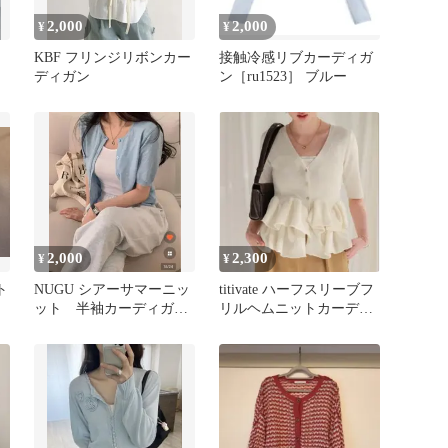
2,000
2,000
¥
¥
KBF フリンジリボンカー
接触冷感リブカーディガ
ディガン
ン［ru1523］ ブルー
2,000
2,300
¥
¥
ト
NUGU シアーサマーニッ
titivate ハーフスリーブフ
ット 半袖カーディガ
リルヘムニットカーディ
ン blue
ガン