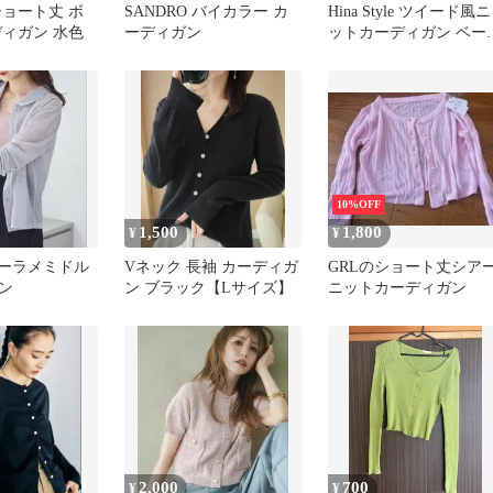
ショート丈 ボ
SANDRO バイカラー カ
Hina Style ツイード風ニ
ディガン 水色
ーディガン
ットカーディガン ベー
ュ
10%OFF
1,500
1,800
¥
¥
シアーラメミドル
Vネック 長袖 カーディガ
GRLのショート丈シア
ン
ン ブラック【Lサイズ】
ニットカーディガン
2,000
700
¥
¥