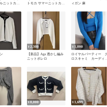
ルニットカー
トモカ サマーニットカー
ィガン 麻
s09］
ディガン グレー
2,300
1,000
¥
¥
ン
【新品】Aga 透かし編み
ロイヤルパーティー 
ニットボレロ
ロスキャミ カーディ
ン アンサンブル
8,000
1,699
¥
¥