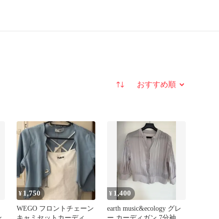
並び替え
1,750
1,400
¥
¥
ク
WEGO フロントチェーン
earth music&ecology グレ
ン
キャミセットカーディガ
ー カーディガン 7分袖