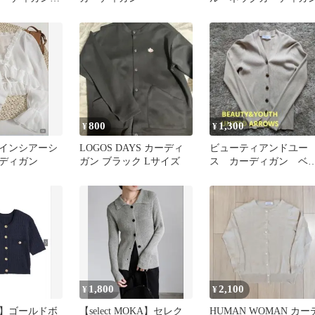
800
1,300
¥
¥
インシアーシ
LOGOS DAYS カーディ
ビューティアンドユー
ディガン
ガン ブラック Lサイズ
ス カーディガン ベ
ジュ ユナイテッドア
ーズ
1,800
2,100
¥
¥
】ゴールドボ
【select MOKA】セレク
HUMAN WOMAN カー