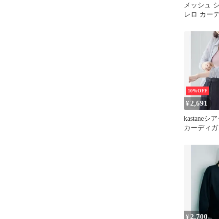
メッシュ 
レロ カー
10%OFF
2,691
¥
kastane
カーディガ
2,700
¥