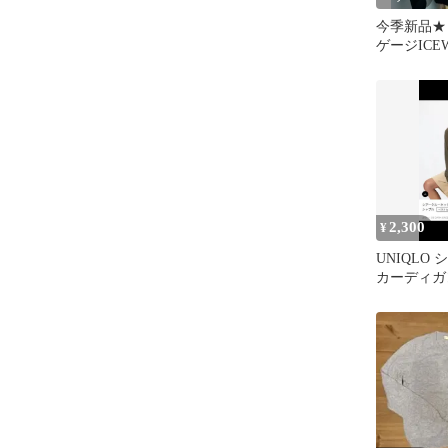
今季新品★ L
ゲージIC
ディガン
2,300
¥
UNIQLO
カーディガ
ーン M