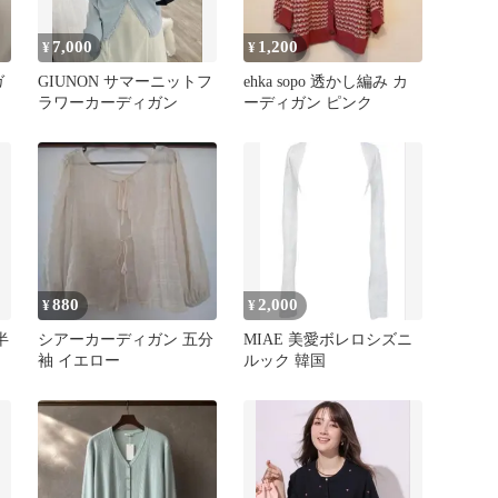
7,000
1,200
¥
¥
ガ
GIUNON サマーニットフ
ehka sopo 透かし編み カ
ラワーカーディガン
ーディガン ピンク
880
2,000
¥
¥
半
シアーカーディガン 五分
MIAE 美愛ボレロシズニ
袖 イエロー
ルック 韓国