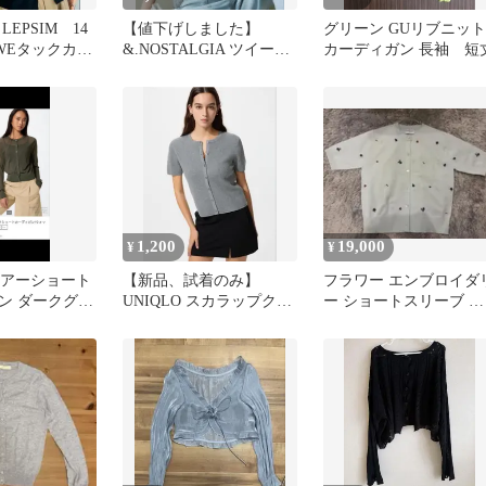
EPSIM 14
【値下げしました】
グリーン GUリブニット
EWEタックカー
&.NOSTALGIA ツイード
カーディガン 長袖 短
風半袖ニットカーディガ
ン
1,200
19,000
¥
¥
 シアーショート
【新品、試着のみ】
フラワー エンブロイダ
ン ダークグリ
UNIQLO スカラップクル
ー ショートスリーブ カ
ーネックカーディガン
ーディガン ‐ウォッシャ
ブル‐