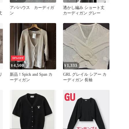
アバハウス カーディガ
透かし編み ショート丈
丈
ン
カーディガン グレー
10%OFF
4,500
1,333
¥
¥
リ
新品！Spick and Span カ
GRL グレイル シアー カ
ーディガン
ーディガン 長袖