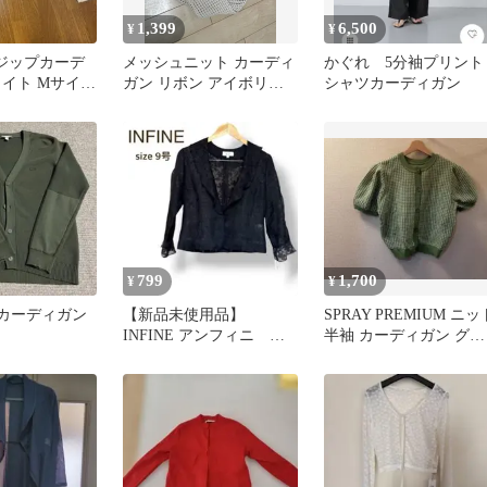
1,399
6,500
¥
¥
ルジップカーデ
メッシュニット カーディ
かぐれ 5分袖プリント
ワイト Mサイズ
ガン リボン アイボリー
シャツカーディガン
丈
透かし編み 長袖 春夏 羽
織り
799
1,700
¥
¥
E カーディガン
【新品未使用品】
SPRAY PREMIUM ニッ
INFINE アンフィニ シ
半袖 カーディガン グリ
アージャケット フリ
ーン
ル ブラック