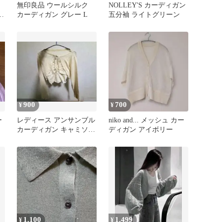
無印良品 ウールシルク
NOLLEY'S カーディガン
ジ
カーディガン グレー L
五分袖 ライトグリーン
900
700
¥
¥
ー
レディース アンサンブル
niko and... メッシュ カー
カーディガン キャミソー
ディガン アイボリー
ル
1,100
1,499
¥
¥