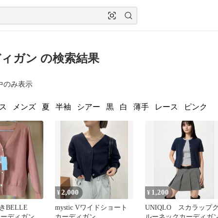
ィガン の検索結果
中のみ表示
ス
メンズ
夏
半袖
シアー
黒
白
薄手
レース
ピンク
2,000
1,200
¥
¥
BELLE
mystic Vワイドショート
UNIQLO スカラップ
 カーディガン
カーディガン
ルーネックカーディガ