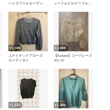
ヘイズフリルカーディガ
ィーメルビルケーブルニ
ン ブラック
ットカーディガン
1,500
2,000
¥
¥
ク
ユナイテッドアローズ
【Kastane】コードレース
ガ
カーディガン
ボレロ
1,333
1,400
¥
¥