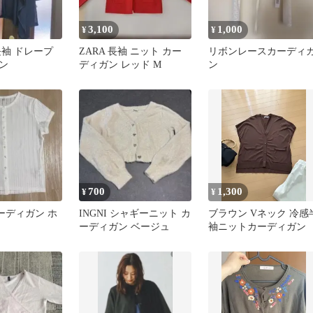
3,100
1,000
¥
¥
長袖 ドレープ
ZARA 長袖 ニット カー
リボンレースカーディ
ン
ディガン レッド M
ン
700
1,300
¥
¥
ーディガン ホ
INGNI シャギーニット カ
ブラウン Vネック 冷感
ーディガン ベージュ
袖ニットカーディガン