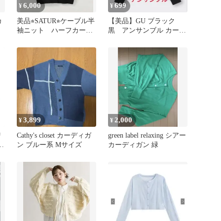
6,000
699
¥
¥
カ
美品⭐︎SATUR⭐︎ケーブル半
【美品】GU ブラック
袖ニット ハーフカーデ
黒 アンサンブル カーデ
ィガン ブラック
ィガン
3,899
2,000
¥
¥
リ
Cathy's closet カーディガ
green label relaxing シアー
ト
ン ブルー系 Mサイズ
カーディガン 緑