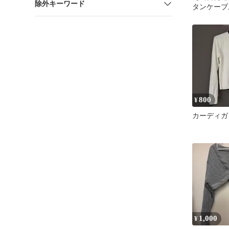
除外キーワード
タンケーブ
ディガン［f
800
¥
カーディガ
1,000
¥