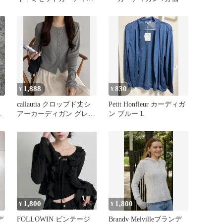
ン
1,888
830
¥
¥
callautia クロップド丈シ
Petit Honfleur カーディガ
ー
アーカーディガン グレー
ン ブルー L
ロ
Sサイズ
1,800
1,800
¥
¥
デ
FOLLOWIN ビンテージ
Brandy Melvilleブランデ