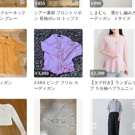
855
999
¥
¥
IENクルーネック
シアー素材 フロントリボ
しまむら 透かし編み
ン グレー
ン 長袖ボレロ トップス
ーディガン Lサイズ
3,000
2,300
¥
¥
ィガン
ZARA ピンク フリル カ
【タグ付き】ランダム
ーディガン
ブ ５分袖ペプラムニッ
カーディガン