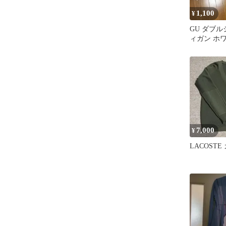
1,100
¥
GU ダブ
ィガン ホ
クロップド
7,000
¥
LACOST