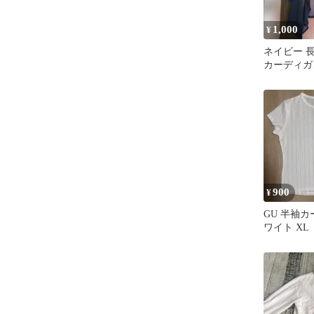
1,000
¥
ネイビー 
カーディガ
900
¥
GU 半袖カ
ワイト XL