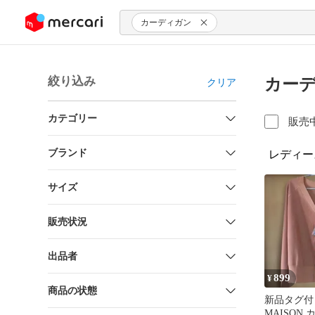
ンツにスキップ
カーディガン
絞り込み
カーデ
クリア
カテゴリー
販売
ブランド
レディー
サイズ
販売状況
出品者
899
¥
商品の状態
新品タグ付き
MAISON