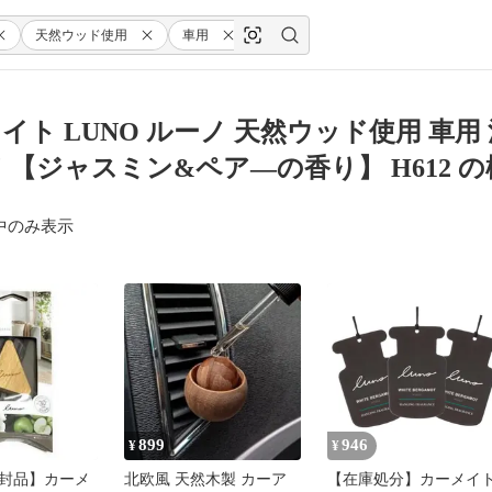
天然ウッド使用
車用
消臭芳香剤
吊り下げ型
イト LUNO ルーノ 天然ウッド使用 車
 【ジャスミン&ペア―の香り】 H612 
中のみ表示
899
946
¥
¥
封品】カーメ
北欧風 天然木製 カーア
【在庫処分】カーメイ