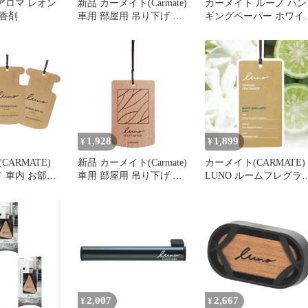
載アロマ レオン
新品 カーメイト(Carmate)
カーメイト ルーノ ハン
香剤
車用 部屋用 吊り下げ 消
ギングペーパー ホワイ
臭 芳香剤 【 アイランド
ベルガモット H1464
シャイン】 ルーノ ハン
ギング ウッド グラン 天
然木 フレグランス 玄関
トイレ クローゼット
【ワイルドな印象を与え
るフゼアマリンの香り】
H1962
1,928
1,899
¥
¥
CARMATE)
新品 カーメイト(Carmate)
カーメイト(CARMATE)
ノ 車内 お部屋
車用 部屋用 吊り下げ 消
LUNO ルームフレグラ
り下げ
臭 芳香剤 【 シルキーサ
ス 吊り下げ芳香剤 ハン
ボン 】 ルーノ ハンギン
ギングペーパー ホワイ
グ ウッド グラン 天然木
ベルガモットの香り ル
フレグランス 玄関 トイ
ノ DH414
レ クローゼット 【清潔
感溢れるフローラルムス
クの香り】 H1961
2,007
2,667
¥
¥