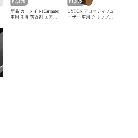
2,479
1,828
¥
¥
新品 カーメイト(Carmate)
UYTON アロマディフュ
フ
車用 消臭 芳香剤 エアコ
ーザー 車用 クリップ式
ザ
ン 吹き出し口 クリップ
アロマホルダー カーディ
取付【 シルキーサボン
フューザー 取り付け型
】 ルーノ エア ウッド グ
アロマディフューザー 車
ラン 木製 天然木 【清潔
用芳香剤詰替用 リフィル
感溢れるフローラルムス
消臭 天然の木 車アロマ
クの香り】 H1582
ドライブ アロマクリップ
(ウッド, 通用)
ラ
ッ