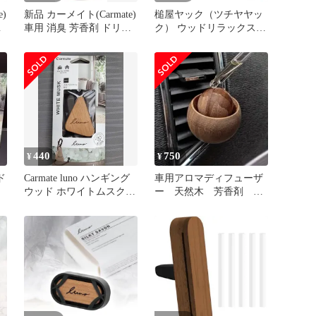
)
新品 カーメイト(Carmate)
槌屋ヤック（ツチヤヤッ
コ
車用 消臭 芳香剤 ドリン
ク） ウッドリラックスイ
クホルダー ダッシュボー
オン 車内用品 CD-153
ド 設置 置き型 【 ホワイ
(2548964)
ラ
トベルガモット 】 ルー
ー
ノ リキッド ラージ 液体
の
大容量 160ml 【ほんのり
とした甘さが漂う抱きし
めたくなる香り】約60日
間 長持ち L98
440
750
¥
¥
ド
Carmate luno ハンギング
車用アロマディフューザ
ウッド ホワイトムスク
ー 天然木 芳香剤 カ
H614
ーフレグランス