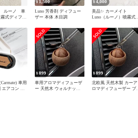
1,500
4,000
¥
¥
 ルーノ 車
Luno 芳香剤 ディフュー
美品✨ カーメイト
噴霧式ディフュ
ザー 本体 木目調
Luno（ルーノ）噴霧式
レグランス
レグランスディフュー
ー ブラウン
899
899
¥
¥
armate) 車用
車用アロマディフューザ
北欧風 天然木製 カーア
 エアコン 吹
ー 天然木 ウォルナット
ロマディフューザー ブ
クリップ 取付
芳香剤 クリップ式 エア
ウン 車用 ウッド クリ
サボン 】 ル
コン取付
プ付き
ウッド グラン
木 【清潔感溢
ラルムスクの
82