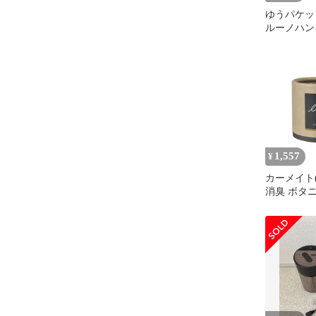
ゆうパケッ
ルーノハン
ホワイトム
ットH614
1,557
¥
カーメイト(C
消臭 ボタ
ダッシュボ
ホルダー 設
ミン&ペア
フォレスト
80g 【柔
あるクリー
の香り】 G9