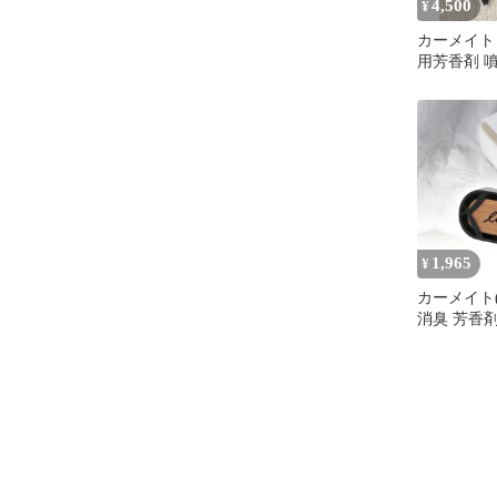
4,500
¥
カーメイト
用芳香剤 
ーザー フ
1,965
¥
カーメイト(C
消臭 芳香剤
き出し口 
【 シルキー
ーノ エア 
木製 天然
れるフロー
香り】 H15