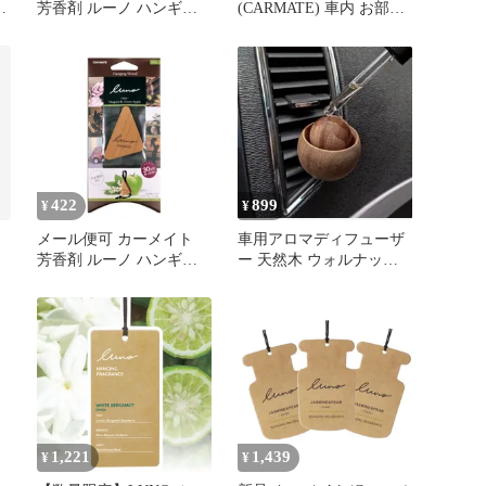
ノ
芳香剤 ルーノ ハンギン
(CARMATE) 車内 お部屋
り
グウッド ジャスミン＆ペ
空間用 吊り下げ 芳香剤
アー H612
ハンギングペーパー ホワ
ガ
イトベルガモット H1464
422
899
¥
¥
メール便可 カーメイト
車用アロマディフューザ
芳香剤 ルーノ ハンギン
ー 天然木 ウォルナット
グウッド ミュゲ＆グリー
芳香剤 クリップ式 エア
ンアップル H611
コン取付
1,221
1,439
¥
¥