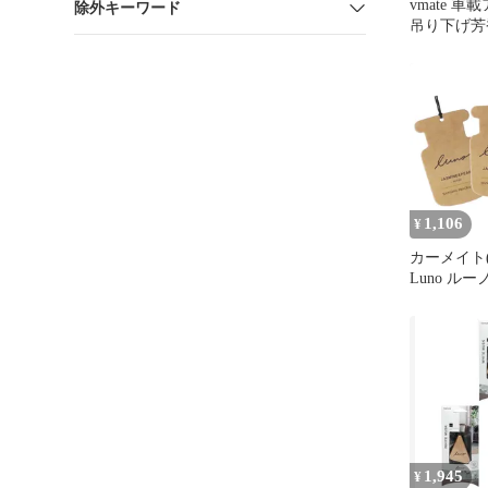
vmate 車
除外キーワード
吊り下げ芳
1,106
¥
カーメイト(
Luno ルー
空間用 吊
1,945
¥