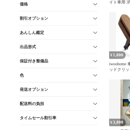
イト車用 
価格
然木 ミュ
ップル
割引オプション
あんしん鑑定
出品形式
1,000
¥
保証付き整備品
iwoohom
ッドクリッ
色
発送オプション
配送料の負担
タイムセール割引率
3,800
¥