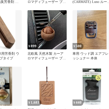
消臭芳香剤 天
ロマディフューザー ブラ
(CARMATE) Luno ルー
ゲ&グリーンア
ウン 車用 ウッド クリッ
車内 お部屋 空間用 吊
プ付き
下げ 芳香剤 ハンギング
ペーパー ホワイトベル
モット H1464
899
500
¥
¥
e 車用芳香剤 ウ
北欧風 天然木製 カーア
車用 ウッド調 エアフレ
プタイプ
ロマディフューザー ブラ
ッシュナー 本体
ウン 車用 ウッド クリッ
プ付き
1,683
440
¥
¥