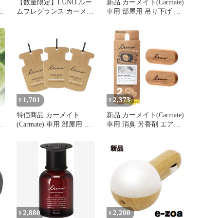
【数量限定】LUNO ルー
新品 カーメイト(Carmate)
ト
ムフレグランス カーメイ
車用 部屋用 吊り下げ 消
ト(CARMATE) 吊り下げ
臭 芳香剤 3枚セット 【
芳香剤 ハンギングペーパ
ジャスミン & ペア― 】
ー ホワイトベルガモット
ルーノ ハンギングペーパ
の香り ルーノ DH414
ー 天然 アロマオイル 配
合 玄関 トイレ クローゼ
ット 【清潔感のあるクリ
ーンフローラルの香り】
H1462
1,701
2,373
¥
¥
特価商品 カーメイト
新品 カーメイト(Carmate)
ン
(Carmate) 車用 部屋用 吊
車用 消臭 芳香剤 エアコ
り下げ 消臭 芳香剤 3枚セ
ン 吹き出し口 クリップ
ト
ット 【 ホワイトムスク
取付 詰め替え 2回分【 シ
ー
N.】 ルーノ ハンギング
ルキーサボン 】 ルーノ
ペーパー 天然 アロマオ
エア ウッド グラン リフ
イル 配合 玄関 トイレ ク
ィル 木製 天然木 【清潔
ローゼット 【爽やかな甘
感溢れるフローラルムス
さのある香り】 H1461
クの香り】 H1592
2,880
2,200
¥
¥