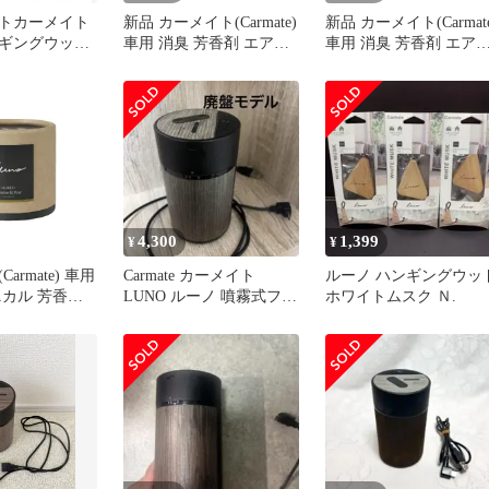
トカーメイト
新品 カーメイト(Carmate)
新品 カーメイト(Carmate
ギングウッド
車用 消臭 芳香剤 エアコ
車用 消臭 芳香剤 エア
スクＮ3個セ
ン 吹き出し口 クリップ
ン 吹き出し口 クリップ
取付【 ホワイトベルガモ
取付【 ムスクブーケ 】
ット 】 ルーノ オム フレ
ルーノ エア ウッド グ
グランススティック 【ほ
ン 木製 天然木 【フル
んのりとした甘さが漂う
ティフローラルムスク
抱きしめたくなる香り】
香り】 H1584
天然 アロマオイル 配合
H685
4,300
1,399
¥
¥
armate) 車用
Carmate カーメイト
ルーノ ハンギングウッ
ニカル 芳香剤
LUNO ルーノ 噴霧式フレ
ホワイトムスク Ｎ.
ード ドリンク
グランスディフューザー
置 【 ジャス
ー 】 ルーノ
 ゲル 置き型
らかで清潔感の
ンフローラル
92