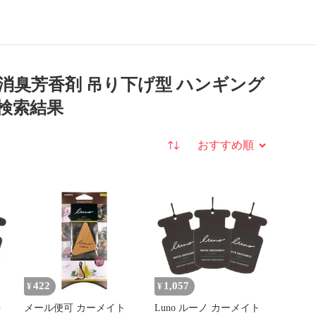
ハンギングウッド
【ジャスミン&ペア―の香り】
H612
用 消臭芳香剤 吊り下げ型 ハンギング
の検索結果
並び替え
422
1,057
¥
¥
ト
メール便可 カーメイト
Luno ルーノ カーメイト