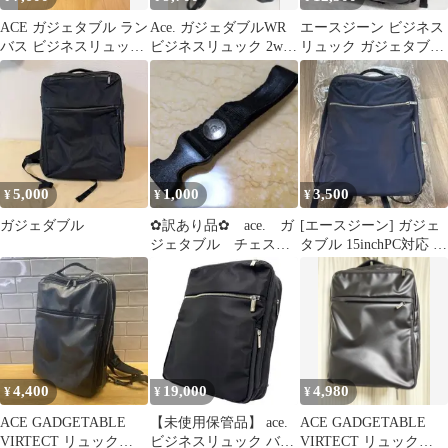
ACE ガジェタブル ラン
Ace. ガジェダブルWR
エースジーン ビジネス
バス ビジネスリュック
ビジネスリュック 2way
リュック ガジェタブル
62283 A4 PC 収納
55542
WR 収納 A4対応 2way
9L
5,000
1,000
3,500
¥
¥
¥
ガジェダブル
✿訳あり品✿ ace. ガ
[エースジーン] ガジェ
ジェタブル チェスト
タブル 15inchPC対応 セ
ベルト 片側のみ
ットアップ付 55533
4,400
19,000
4,980
¥
¥
¥
ACE GADGETABLE
【未使用保管品】 ace.
ACE GADGETABLE
VIRTECT リュック
ビジネスリュック バッ
VIRTECT リュック