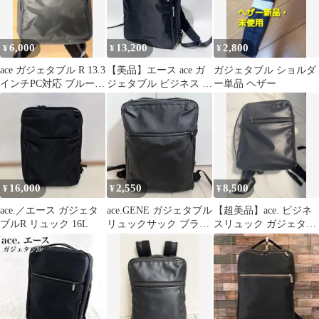
6,000
13,200
2,800
¥
¥
¥
ace ガジェタブル R 13.3
【美品】エース ace ガ
ガジェタブル ショルダ
インチPC対応 ブルーグ
ジェタブル ビジネス リ
ー単品 ヘザー
レー
ュック バックパック 黒
16,000
2,550
8,500
¥
¥
¥
ace.／エース ガジェタ
ace.GENE ガジェタブル
【超美品】ace. ビジネ
ブルR リュック 16L
リュックサック ブラッ
スリュック ガジェタブ
ク
ルWR ネイビー