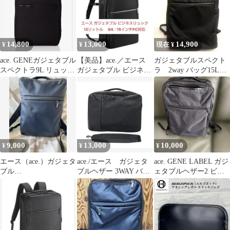
14,800
13,000
14,900
¥
¥
現在 ¥
ace. GENEガジェタブル
【美品】ace.／エース
ガジェタブルスペクト
スペクトラ9L リュック
ガジェタブル ビジネス
ラ 2way バッグ15L
サック
リュック13リットル
ace.GENE
55532
9,000
13,000
10,000
¥
¥
¥
エース（ace.）ガジェタ
ace./エース ガジェタ
ace. GENE LABEL ガジ
ブル
ブルヘザー 3WAY バッ
ェタブルヘザー2 ビジ
（GADGETABLE）
クパック 14L 62984
ネスリュック
ネイビー 2wayタイプ