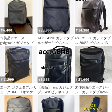
6,400
23,900
14,380
¥
¥
¥
☆美品☆エース
ACE.GENE ガジェタブ
ace. エース ガジェタブ
gadgetable ガジェタブル
ルヘザー2 ビジネスリ
ル 30482 ビジネス 13L
ビジネスリュック
ュック
A4 PC 通勤
11,900
8,888
21,600
¥
¥
¥
エース ガジェタブル リ
【美品】 ace. ガジェタ
未使用級✨エースジー
ュック 16L +オマケ付
ブルWR ビジネスリュ
ン ガジェダブルWR
き
ック 55542 黒 13L
ビジネスバッグ 3way
55545