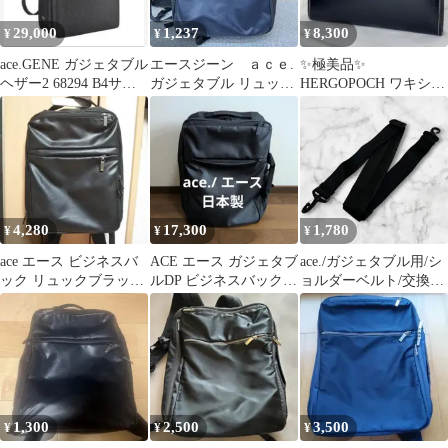
29,000
1,237
8,300
¥
¥
¥
ace.GENE ガジェタブル
エースジーン ａｃｅ.
✨極美品✨
ヘザー2 68294 B4サイ
ガジェタブル リュック
HERGOPOCH ワキシン
ズ対応
ビジネスバッグ ショ
グレザー クラッチバッ
ルダー
グ
4,280
17,300
1,780
¥
¥
¥
ace エース ビジネスバ
ACE エース ガジェタブ
ace./ガジェタブル用/シ
ック リュックブラック
ルDP ビジネスバック
ョルダーベルト/交換用/
A4
リュック 2WAY 日本製
補修用/ストラップ/ネイ
ビー
1,300
2,500
3,500
¥
¥
¥