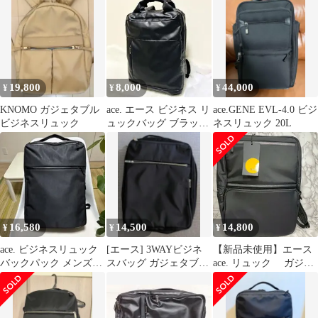
ク
19,800
8,000
44,000
¥
¥
¥
KNOMO ガジェタブル
ace. エース ビジネス リ
ace.GENE EVL-4.0 ビジ
ビジネスリュック
ュックバッグ ブラック
ネスリュック 20L
2層
16,580
14,500
14,800
¥
¥
¥
ace. ビジネスリュック
[エース] 3WAYビジネ
【新品未使用】エース
バックパック メンズ
スバッグ ガジェタブル
ace. リュック ガジェ
A4 B4 ACE 2way
スリム
タブル バックパック
バックパック ブラック
大容量 ビジネス 通勤
通学 PC収納