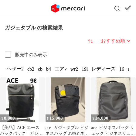
ガジェタブル の検索結果
並び替え
販売中のみ表示
ヘザー2
エアv
レディース
cb2
cb
b4
wr2
19l
16
r
8,000
15,000
14,000
¥
¥
¥
【美品】ACE エース
ace. ガジェタブル ビジ
ace. ビジネスバッグ リ
バックパック ガジェ
ネスバッグ 3WAY ネイ
ュック ビジネスリュッ