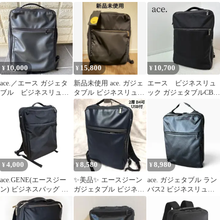
ダブル 9リットル ブ
ビー
ク エース ガジェタブル
ラック
R
10,000
15,800
10,700
¥
¥
¥
ace.／エース ガジェタ
新品未使用 ace. ガジェ
エース ビジネスリュ
ブル ビジネスリュッ
タブル ビジネスリュッ
ック ガジェタブルCB
ク
ク バックパック ブラッ
62362 15インチPC対応
ク
4,000
8,580
8,980
¥
¥
¥
ace.GENE(エースジー
✨美品✨ エースジーン
ace. ガジェタブル ラン
ン) ビジネスバッグ ガ
ガジェタブル ビジネス
バス2 ビジネスリュッ
ジェタブル ブラック
リュック 2層 B4可能 紺
ク 9L 黒 62851 A4
色