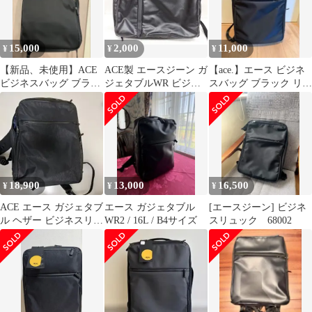
15,000
2,000
11,000
¥
¥
¥
【新品、未使用】ACE
ACE製 エースジーン ガ
【ace.】エース ビジネ
ビジネスバッグ ブラッ
ジェタブルWR ビジネ
スバッグ ブラック リュ
ク 15L
スバッグ ブラック G9-
ック 2way
B
18,900
13,000
16,500
¥
¥
¥
ACE エース ガジェタブ
エース ガジェタブル
[エースジーン] ビジネ
ル ヘザー ビジネスリュ
WR2 / 16L / B4サイズ
スリュック 68002
ック 62983 【限定モデ
ル