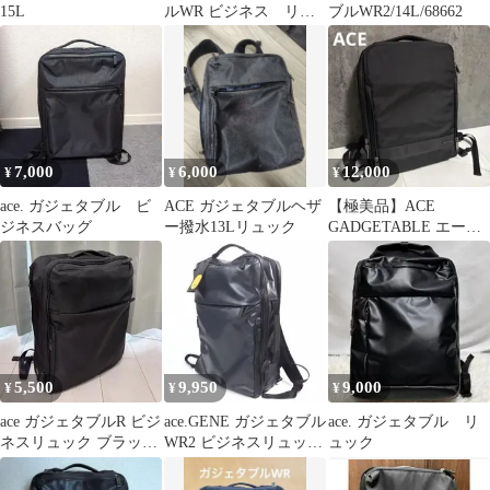
15L
ルWR ビジネス リュ
ブルWR2/14L/68662
ック バックパック
A4
7,000
6,000
12,000
¥
¥
¥
ace. ガジェタブル ビ
ACE ガジェタブルヘザ
【極美品】ACE
ジネスバッグ
ー撥水13Lリュック
GADGETABLE エース
リュックサック デイパ
ック
5,500
9,950
9,000
¥
¥
¥
ace ガジェタブルR ビジ
ace.GENE ガジェタブル
ace. ガジェタブル リ
ネスリュック ブラック
WR2 ビジネスリュック
ュック
14.0インチPC
B4サイズ ネイビー