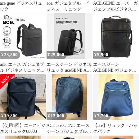
ace gene ビジネスリュ
ace. ガジェタブル ビ
ACE.GENE エース ガ
ック
ジネス リュック
ジェタブルビジネス
リュック ネイビー
23,800
25,000
5,900
¥
¥
¥
ace. エース ガジェタブ
エースジーン ビジネス
エースジーン
ル ビジネスリュック
リュック aceGENE A4
ACEGENE ガジェタブ
バックパック 撥水加
14L ガジェタブルCB2
ルWR リュックサック
工 14L
バックパック 黒 ブラッ
ク 55543 /TK
19,800
13,000
7,700
¥
¥
¥
【使用1回】エースビジ
ACE ace.GENE エース
【ace】リュック・バッ
ネスリュック68003
ジーン ガジェタブル
クパック
WF ビジネス リュッ