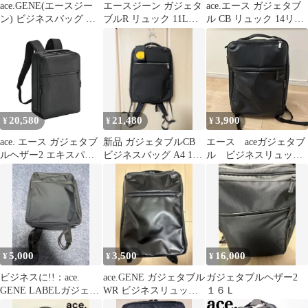
ace.GENE(エースジー
エースジーン ガジェタ
ace.エース ガジェタブ
ン) ビジネスバッグ ガ
ブルR リュック 11L
ル CB リュック 14リッ
ジェタブル
13.3インチPC○ 68004
トル 62364
20,580
21,480
3,900
¥
¥
¥
ace. エース ガジェタブ
新品 ガジェタブルCB
エース aceガジェタブ
ルヘザー2 エキスパン
ビジネスバッグ A4 13L
ル ビジネスリュック
ダブル リュック
通勤バッグ メンズ エー
13L バックパック
15L20L
ス
5,000
3,500
16,000
¥
¥
¥
ビジネスに!!：ace.
ace.GENE ガジェタブル
ガジェタブルヘザー2
GENE LABELガジェタ
WR ビジネスリュック
１６Ｌ
ブル CB 62364
55543 ブラック