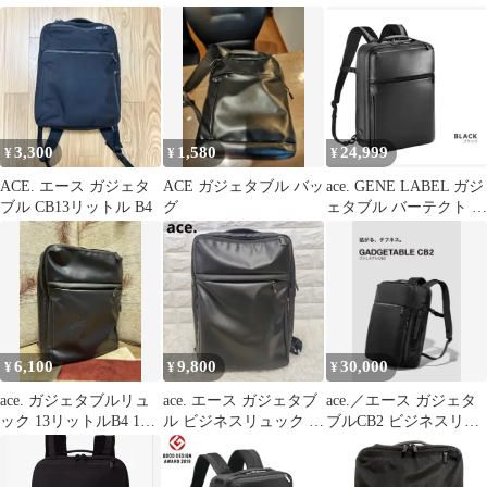
2way 黒
クパック 2way ブラッ
2way 黒 レザー
ク
3,300
1,580
24,999
¥
¥
¥
ACE. エース ガジェタ
ACE ガジェタブル バッ
ace. GENE LABEL ガジ
ブル CB13リットル B4
グ
ェタブル バーテクト リ
ュック 15Lエース
6,100
9,800
30,000
¥
¥
¥
ace. ガジェタブルリュ
ace. エース ガジェタブ
ace.／エース ガジェタ
ック 13リットルB4 15
ル ビジネスリュック ブ
ブルCB2 ビジネスリュ
インチPC対応 ネイビー
ラック PC収納 B5 2層
ック B4サイズ