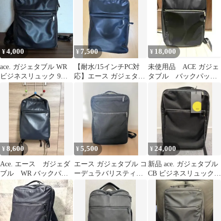
4,000
7,500
18,000
¥
¥
¥
ace. ガジェタブル WR
【耐水/15インチPC対
未使用品 ACE ガジェ
ビジネスリュック 9リ
応】エース ガジェタブ
タブル バックパッ
ットル
ルWR リュック 55542
ク ビジネスリュック
廃番
8,600
5,500
24,000
¥
¥
¥
Ace. エース ガジェダ
エース ガジェタブル コ
新品 ace. ガジェタブル
ブル WR バックパッ
ーデュラバリスティッ
CB ビジネスリュック
ク
ク リュック
13L 黒 62362