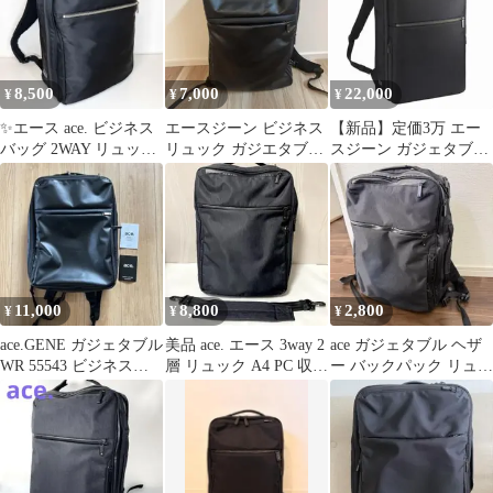
8,500
7,000
22,000
¥
¥
¥
✨エース ace. ビジネス
エースジーン ビジネス
【新品】定価3万 エー
バッグ 2WAY リュック
リュック ガジエタブル
スジーン ガジェタブル
ガジェタブル
エースジーン] 【ガジ
SF B4 黒 15.6PC
ェタブル-R】
11,000
8,800
2,800
¥
¥
¥
ace.GENE ガジェタブル
美品 ace. エース 3way 2
ace ガジェタブル ヘザ
WR 55543 ビジネスリ
層 リュック A4 PC 収納
ー バックパック リュッ
ュック 黒 15L
可
ク 2気室 9L ブラック