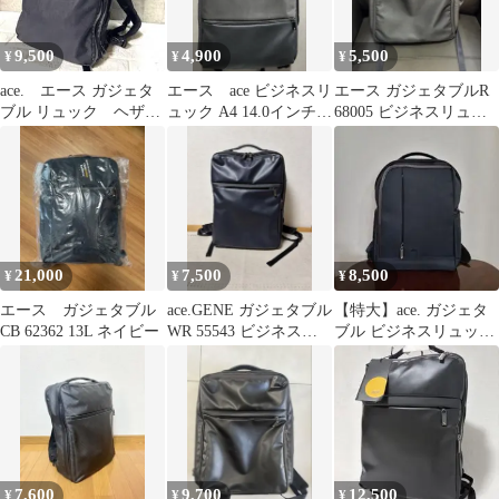
9,500
4,900
5,500
¥
¥
¥
ace. エース ガジェタ
エース ace ビジネスリ
エース ガジェタブルR
ブル リュック ヘザー
ュック A4 14.0インチ
68005 ビジネスリュッ
グレー ビジネスバッ
PC収納可能
ク 14L
グ
21,000
7,500
8,500
¥
¥
¥
エース ガジェタブル
ace.GENE ガジェタブル
【特大】ace. ガジェタ
CB 62362 13L ネイビー
WR 55543 ビジネスリ
ブル ビジネスリュック
ュック ネイビー15L
B4/15.6型PC 出張
7,600
9,700
12,500
¥
¥
¥