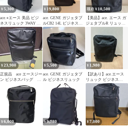
5,300
19,800
10,500
¥
¥
現在 ¥
ace.⭐︎エース 美品 ビジ
ace. GENE ガジェタブ
【美品】ace. エース ガ
ネスリュック 3WAY ガ
ルCB2 14L ビジネスリ
ジェタブルR リュック
ジェタブル
ュック ブラック
ビジネス ブラック
23,900
5,500
1,980
¥
¥
¥
正規品 ace エースジー
ace. GENE ガジェタブ
【訳あり】ace.エース
ン ビジネスバッグ
ル ビジネスリュック
リュック ビジネス
3way ガジェタブルWR2
2way ガジェタブルラン
バスII
6,000
9,780
7,000
¥
¥
¥