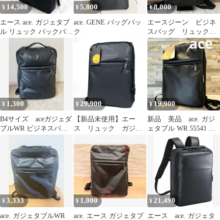
14,500
5,800
8,000
¥
¥
¥
エース ace. ガジェタブ
ace. GENE バッグパッ
エースジーン ビジネ
ル リュック バックパッ
ク
スバッグ リュック
ク ネイビー 2way
薄型 黒 PC キャリ
ーオン ブラック
1,300
29,900
19,900
¥
¥
¥
B4サイズ aceガジェダ
【新品未使用】エー
新品 美品 ace. ガジ
ブルWR ビジネスバッ
ス リュック ガジェ
ェタブル WR 55541 リ
グ リュック ブラック
タブル DP3 シリーズ1
ュック バックパック
ネイビー
3,333
1,000
21,490
¥
¥
¥
ace. ガジェタブルWR
ace. エース ガジェタブ
エース ace. ガジェタ