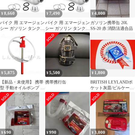
8,660
7,490
4,000
¥
¥
¥
バイク 用 エマージェン
バイク 用 エマージェン
ガソリン携帯缶 20L
シー ガソリン タンク
シー ガソリン タンク
SS-20 赤 消防法適合品
ステンレス製 携行缶 予
ステンレス製 携行缶 予
備タンク 固定バンド パ
備タンク 固定バンド パ
ッキン 付属 汎用品
ッキン 付属 汎用品
(1.5L) [1.5L]
(1.0L) [1.0L]
5,875
5,500
1,800
¥
¥
¥
【新品・未使用】 携帯
携帯携行缶
BRITISH LEYLANDポ
型 手動オイルポンプ ド
ケット灰皿/ピルケース/
ラム缶用 給油ポンプ 縦
ミニ/英国車/MINI
型手押し式 軽量ポータ
ブルポンプ 作業用 燃料
移送ポンプ
690
990
3,000
¥
¥
¥