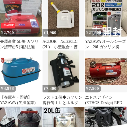
YR20 ガソリンタンク
YR20
適合品】
ガソリン携行缶 レッド
10%OFF
2,700
1,960
21,000
¥
¥
¥
矢澤産業 5L缶 ガソリ
AGDOR No.220LC
YAZAWA オールシーズ
ン携帯缶5 消防法適合
(2L) 小型混合・携行
ン 20Lガソリン携帯
品 未使用品 箱付 長期
缶 燃料 2ストロー
缶20 CSY-20
保管品 Z858
クオイル
3,978
7,300
7,500
¥
¥
¥
【在庫有・即納】
ラスト１個◆ガソリン
エトスデザイン
YAZAWA (矢澤産業) ガ
携行缶１Ｌとホルダー
(ETHOS Design) RED
ソリン携行缶 横型タイ
セット◆黒色【ノズル
CAMEL 携行缶 5.0L
プ 20L 消防法適合品 ブ
ケース付き】
ルー YB20 草刈 除草 畑
作 ガソリン携帯缶