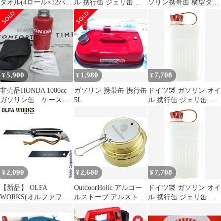
タオル(4ロール×12パッ
ル 携行缶 ジェリ缶 燃
ソリン携帯缶 横型タイ
ク(1ロール100カット))
料 ボトル サイドバッグ
プ 10L 消防法適合品
ケース販売 1ケース(箱
バイク 車 車載 予備 タ
YR10
シール跡)【北海道/沖
ンク アウトドア 国連規
縄/離島発送不可】
格 UNEG (White 1.5L)
[White 1.5L]
5,900
1,980
7,708
¥
¥
¥
非売品HONDA 1000cc
ガソリン 携帯缶 携行缶
ドイツ製 ガソリン オイ
ガソリン缶 ケース付
5L
ル 携行缶 ジェリ缶 燃
き 携帯用 非常用
料 ボトル ポリタンク
サイドバッグ バイク 車
車載 予備 タンク アウ
トドア 国連規格 UNEG
(White 2L) [White 2L]
2,090
2,680
7,708
¥
¥
¥
【新品】 OLFA
OutdoorHolic アルコー
ドイツ製 ガソリン オイ
WORKS(オルファワー
ルストーブ アルスト ア
ル 携行缶 ジェリ缶 燃
クス) 替刃式フィール
ルコールバーナー キャ
料 ボトル ポリタンク
ドナイフ FK1 アッシュ
ンプ 登山 携帯 コンパ
サイドバッグ バイク 車