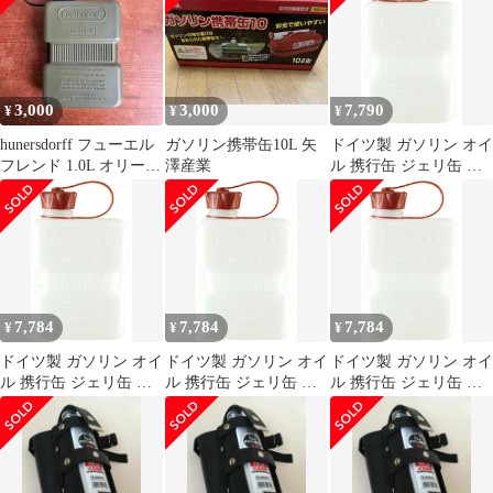
防法適合品 ポーチ付き
車載 予備 タンク アウ
トドア 国連規格 UNEG
(White 1L) [White 1L]
3,000
3,000
7,790
¥
¥
¥
hunersdorff フューエル
ガソリン携帯缶10L 矢
ドイツ製 ガソリン オイ
フレンド 1.0L オリーブ
澤産業
ル 携行缶 ジェリ缶 燃
ドラブ①
料 ボトル ポリタンク
サイドバッグ バイク 車
車載 予備 タンク アウ
トドア 国連規格 UNEG
(White 1L) [White 1L]
7,784
7,784
7,784
¥
¥
¥
ドイツ製 ガソリン オイ
ドイツ製 ガソリン オイ
ドイツ製 ガソリン オイ
ル 携行缶 ジェリ缶 燃
ル 携行缶 ジェリ缶 燃
ル 携行缶 ジェリ缶 燃
料 ボトル ポリタンク
料 ボトル ポリタンク
料 ボトル ポリタンク
サイドバッグ バイク 車
サイドバッグ バイク 車
サイドバッグ バイク 車
車載 予備 タンク アウ
車載 予備 タンク アウ
車載 予備 タンク アウ
トドア 国連規格 UNEG
トドア 国連規格 UNEG
トドア 国連規格 UNEG
(White 1L) [White 1L]
(White 1L) [White 1L]
(White 1L) [White 1L]