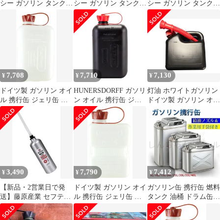
シー ガソリン タンク
シー ガソリン タンク
シー ガソリン タンク
ステンレス製 携行缶 予
ステンレス製 携行缶 予
ステンレス製 携行缶 予
備タンク 固定バンド パ
備タンク 固定バンド パ
備タンク 固定バンド パ
ッキン 付属 汎用品
ッキン 付属 汎用品
ッキン 付属 汎用品
(1.8L) [1.8L]
(1.8L) [1.8L]
(1.8L) [1.8L]
7,708
7,710
7,130
¥
¥
¥
ドイツ製 ガソリン オイ
HUNERSDORFF ガソリ
灯油 ホワイトガソリン
ル 携行缶 ジェリ缶 燃
ン オイル 携行缶 ジェ
ドイツ製 ガソリン オイ
料 ボトル ポリタンク
リ缶 燃料 ボトル ポリ
ル 携行缶 ジェリ缶 ボ
サイドバッグ バイク 車
タンク サイドバッグ バ
トル サドルバッグ 車載
車載 予備 タンク アウ
イク 車 車載 予備 タン
予備 タンク Black ブラ
トドア 国連規格 UNEG
ク アウトドア 国連規格
ック 黒 3L 205 x 215 x
(White 2L) [White 2L]
UNEG (Black 2L) [Black
100mm 国連規格 UNEG
2L]
3,490
7,790
7,412
¥
¥
¥
【新品・2営業日で発
ドイツ製 ガソリン オイ
ガソリン缶 携行缶 燃料
送】藤原産業 セフティ
ル 携行缶 ジェリ缶 燃
タンク 油桶 ドラム缶
ー3 携帯用ガソリンア
料 ボトル ポリタンク
給油ノズル 缶内収納 燃
ルミ携行缶 1000ml 消
サイドバッグ バイク 車
料缶