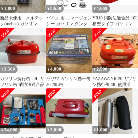
1,800
8,658
4,669
¥
¥
¥
新品未使用 メルテッ
バイク 用 エマージェン
YR10 消防法適合品 10L
ク(meltec) ガソリン携
シー ガソリン タンク
横型タイプ ガソリン携
行缶 アルミボトルタイ
ステンレス製 携行缶 予
帯缶 (矢澤産業)
プ 1L
備タンク 固定バンド パ
YAZAWA
ッキン 付属 汎用品
(1.5L) [1.5L]
3,500
4,800
2,500
¥
¥
¥
ガソリン携行缶 20L ガ
ヤザワ ガソリン携帯缶
YAZAWA YR-20 ガソリ
ソリン缶 消防法適合品
20 20L缶
ン携行缶20L 使用済み
箱付
34,000
3,000
1,000
¥
¥
¥