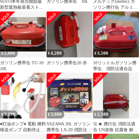
SOTO本年発売開始最
ガソリン携帯缶 10L
メルテック(meltec) ガ
新型遮熱板装着ストー
ソリン携行缶 アルミボ
ムブレイカーフルセッ
トルタイプ 1L
ト新品未使用未点火
2,000
4,280
3,500
¥
¥
¥
ガソリン携帯缶 TU-10
ガソリン携帯缶20 赤
10リットルガソリン携
10L
帯缶 消防法適合品
3,190
3,600
2,500
¥
¥
¥
♦灯油ポンプ♦ 電動 燃料
YAZAWA 20L ガソリン
5L★ 携行缶 消防法適
移送ポンプ 自動停止セ
携帯缶 LX-20 消防法適
合 UN規格 抗腐食 耐久
ンサー付き オーバーフ
合
性 灯油 保存