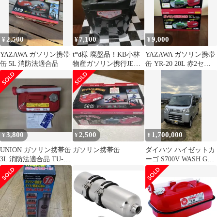
2,500
7,100
9,000
¥
¥
¥
YAZAWA ガソリン携帯
t*d様 廃盤品！KB小林
YAZAWA ガソリン携帯
缶 5L 消防法適合品
物産ガソリン携行JEEP
缶 YR-20 20L 赤2セッ
缶 20L ☆希少☆
•引き渡し可能
3,800
2,500
1,700,000
¥
¥
¥
UNION ガソリン携帯缶
ガソリン携帯缶
ダイハツ ハイゼットカ
3L 消防法適合品 TU-
ーゴ S700V WASH GO
3 新品元箱なし
出張洗車サービス