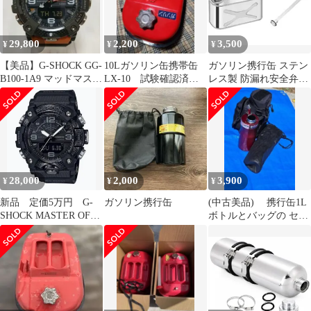
29,800
2,200
3,500
¥
¥
¥
【美品】G-SHOCK GG-
10Lガソリン缶携帯缶
ガソリン携行缶 ステン
B100-1A9 マッドマスタ
LX-10 試験確認済証
レス製 防漏れ安全弁付
ー 5594
品 ノズル付き
き 防災10リットル
28,000
2,000
3,900
¥
¥
¥
新品 定価5万円 G-
ガソリン携行缶
(中古美品) 携行缶1L
SHOCK MASTER OF
ボトルとバッグの セッ
G MUDMASTER
ト‼️