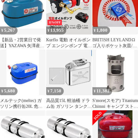
グレー &替え刃セット
クト 調理
車載 予備 タンク アウ
波刃 アウトドアナイフ
トドア 国連規格 UNEG
キャンプ
(White 2L) [White 2L]
11%OFF
5,267
13,955
1,800
¥
¥
¥
【新品・2営業日で発
Kurflo 電動 オイルポン
BRITISH LEYLANDロ
送】YAZAWA 矢澤産業
プ エンジンポンプ 電動
ゴ入りポケット灰皿/ピ
ガソリン携帯缶 20L
ポンプ 充電式 自吸式ポ
ルケース/携帯/レイラン
YB20
ンプ 1500mAhリチウム
ド
バッテリー付属 高出力
45L/min 軽油 灯油用 携
帯型 工事現場 漁船 農
機対応
5,680
7,150
11,382
¥
¥
¥
メルテック(meltec) ガ
高品質15L 軽油桶 ドラ
S'more(スモア) Titanium
ソリン携行缶20L 危険
ム缶 ガソリン タンクス
Chimni キャンプ ストー
物(ガソリン等)の運搬
テンレス 携帯 ガソリン
ブ コンロ 焚火台 たき
用 ブルー FZD-20A
缶 燃料タンク 携行缶
火 ソロキャンプ カマド
アウトドア用品
調理器具 アウトドア チ
ムニー たき火台 コンパ
クト 木炭追加用開口