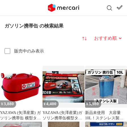
ガソリン携帯缶 の検索結果
並び替え
販売中のみ表示
3,880
4,400
5,980
¥
¥
¥
YAZAWA (矢澤産業) ガ
YAZAWA (矢澤産業)ガ
新品未使用 大容量
ソリン携帯缶 横型タイ
ソリン携帯缶横型タイ
10L！ステンレス製ガ
プ 20L 消防法適合品
プ 20L 消防法適合品
ソリン携帯缶【 消防法