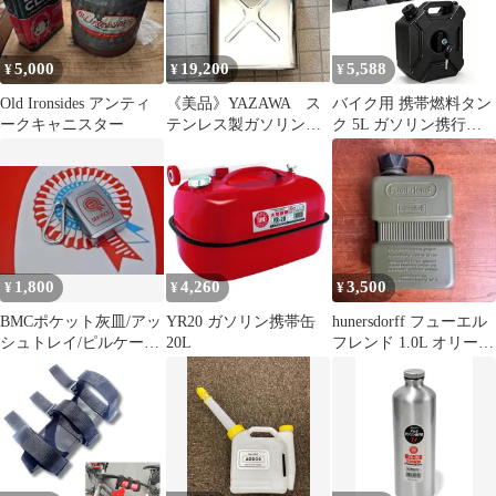
5,000
19,200
5,588
¥
¥
¥
Old Ironsides アンティ
《美品》YAZAWA ス
バイク用 携帯燃料タン
ークキャニスター
テンレス製ガソリン携
ク 5L ガソリン携行タ
行缶(中身空) 消防法
ンク 給油ノズル付き 燃
適合品 20L
料ボトル ポータブル ロ
ック付き 軽量 耐久 ブ
ラック
1,800
4,260
3,500
¥
¥
¥
BMCポケット灰皿/アッ
YR20 ガソリン携帯缶
hunersdorff フューエル
シュトレイ/ピルケース/
20L
フレンド 1.0L オリーブ
携帯/ミニ/英国車/MINI
ドラブ②