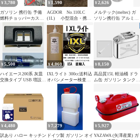
3,780
1,590
2,626
¥
¥
¥
ガソリン 携行缶 予備
AGDOR No.110LC
メルテック(meltec) ガ
燃料チョッパーカスタ
(1L) 小型混合・携行
ソリン携行缶 アルミボ
ム スモールタンク フュ
缶 燃料 2ストロー
トルタイプ 1L Meltec消
ーエルボトル ドリンク
クオイル
防法適合品 アルミニウ
ホルダー 取付マウント
ム 厚み0.8mm 収納ケー
リザーブ 1L 0.75L (2Ｌ
ス付 FK-06
ペットボトル等にも/モ
ールシステム機能付き)
送料無料 b4b1c8e9
5,500
4,060
8,150
¥
¥
¥
ハイエース200系 灰皿
IXLライト 300cc送料込
高品質15L 軽油桶 ドラ
交換タイプ USB 増設
オパシメーター検査対
ム缶 ガソリン タンクス
MT-10 EFFI セット
策 黒煙・白煙が激減 速
テンレス 携帯 ガソリン
達便
缶 燃料タンク 携行缶
アウトドア用品
4,480
7,279
5,927
¥
¥
¥
訳あり ハロー キッチン
ドイツ製 ガソリン オイ
YAZAWA (矢澤産業) ガ