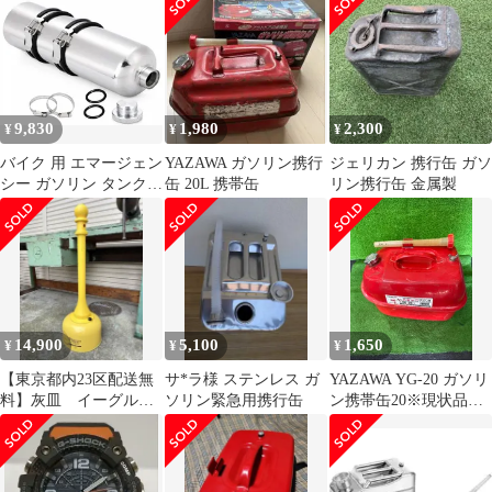
ロー防止
9,830
1,980
2,300
¥
¥
¥
バイク 用 エマージェン
YAZAWA ガソリン携行
ジェリカン 携行缶 ガソ
シー ガソリン タンク
缶 20L 携帯缶
リン携行缶 金属製
ステンレス製 携行缶 予
備タンク 固定バンド パ
ッキン 付属 汎用品
(1.8L) [1.8L]
14,900
5,100
1,650
¥
¥
¥
【東京都内23区配送無
サ*ラ様 ステンレス ガ
YAZAWA YG-20 ガソリ
料】灰皿 イーグル社
ソリン緊急用携行缶
ン携帯缶20※現状品
スタンド式 屋外用
(ソ-196)
吸い殻入れ