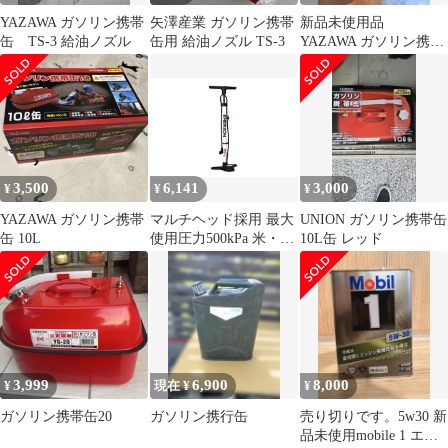
YAZAWA ガソリン携帯
矢澤産業 ガソリン携帯
新品未使用品
缶 TS-3 給油ノズル
缶用 給油ノズル TS-3
YAZAWA ガソリン携行
缶 10L
3,500
6,141
3,000
¥
¥
¥
YAZAWA ガソリン携帯
マルチヘッド採用 最大
UNION ガソリン携帯缶
缶 10L
使用圧力500kPa 米・
10L缶 レッド
英・仏式が一つの口金
で ホワイト 1100mmロ
ングホース ハンドポン
プ 新SG規格適合品 空
気入れ バイク・自転
車・自動車・レジャー
用品に エマーソン
3,999
6,900
8,000
¥
現在 ¥
¥
(Emerson) EM-553
ガソリン携帯缶20
ガソリン携行缶
売り切りです。5w30 新
品未使用mobile 1 エン