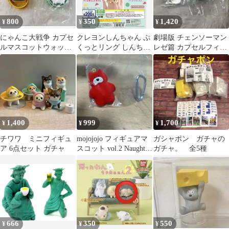
800
350
1,420
¥
¥
¥
にゃんこ大戦争 カプセ
クレヨンしんちゃん ぷ
劇場版 チェンソーマン
ルマスコットウォッチ
くっとリング しんちゃ
レゼ篇 カプセルフィギ
ガシャポン BANDAI
ん
ュアコレクション ガチ
ャ
1,400
999
1,700
¥
¥
¥
チワワ ミニフィギュ
mojojojo フィギュアマ
ガシャポン ガチャの
ア 6点セット ガチャ
スコット vol.2 Naughty
ガチャ。 全5種
赤猫
666
350
550
¥
¥
¥