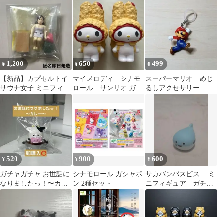
せマスコット
ア フライングアクシ
チャ 全4種 コンプ
ョン
1,200
650
499
¥
¥
¥
【新品】カプセルトイ
マイメロディ シナモ
スーパーマリオ めじ
サウナ女子 ミニフィギ
ロール サンリオ ガチ
るしアクセサリー マ
ュア レア
ャガチャ フィギュア 3
リオ ガチャガチャ
点セット
520
900
600
¥
¥
¥
ガチャガチャ お世話に
シナモロール ガシャポ
サカバンバスピス ミ
なりましたっ！〜カレ
ン 2種セット
ニフィギュア ガチャ
ー〜 味に深みをぎゅ
ガチャ
う 牛 うし