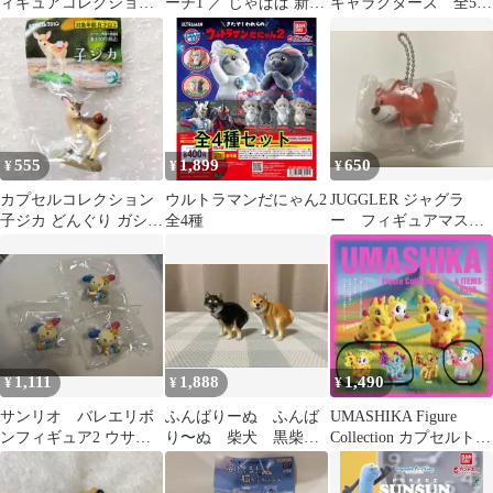
ィギュアコレクション
ーチ1 ／ じゃぱぱ 新品
キャラクターズ 全5種
全6種 フルコンプセッ
未使用品 カプセルト
コンプセット
ト ガチャ
イ
555
1,899
650
¥
¥
¥
カプセルコレクション
ウルトラマンだにゃん2
JUGGLER ジャグラ
子ジカ どんぐり ガシャ
全4種
ー フィギュアマスコ
ポン ガチャガチャ カプ
ット ガチャガチャ
セルトイ
カプセルトイ
1,111
1,888
1,490
¥
¥
¥
サンリオ バレエリボ
ふんばりーぬ ふんば
UMASHIKA Figure
ンフィギュア2 ウサハ
り〜ぬ 柴犬 黒柴 2
Collection カプセルト
ナ
個セット ガチャガチ
イ ガチャガチャ
ャ タカラトミー