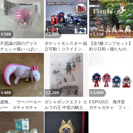
ポン
500
2,499
1,550
¥
¥
¥
不思議の国のアリス
ポケットモンスター 組
【全5種コンプセット】
チェシャ猫いっぱいコ
立可動！コライドン・
釣り日和～猫たちのひ
レクション フィギュ
ミライドン 全2種セッ
まつぶし～
ア
ト
400
2,200
4,000
¥
¥
¥
虚無。 ウーパールー
ガシャポンクエスト エ
EXPO2025 海洋堂
パー ガチャガチャ
ルフの王 中世の騎士
ガチャガチャ フィギ
ノアの町編 武器 盾
ュア セット
セット