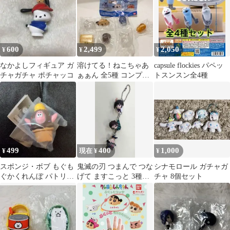
600
2,499
2,050
¥
¥
¥
なかよしフィギュア ガ
溶けてる！ねこちゃあ
capsule flockies パペッ
チャガチャ ポチャッコ
ぁぁん 全5種 コンプリ
トスンスン全4種
ートセット ガチャ
猫
499
400
1,000
¥
現在 ¥
¥
スポンジ・ボブ もぐも
鬼滅の刃 つまんで つな
シナモロール ガチャガ
ぐかくれんぼ パトリッ
げて ますこっと 3種類
チャ 8個セット
ク 新品
バンダイ ガシャポン