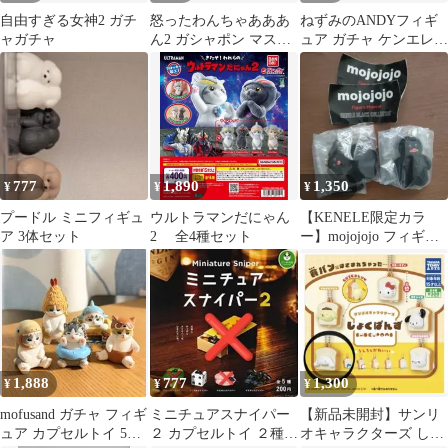
自由すぎる女神2 ガチ
怒ったわんちゃあああ
ねずみのANDYフィギ
ャガチャ
ん2 ガシャポン マスコ
ュア ガチャ ケンエレフ
ットフィギュア
ァント
777
1,890
1,350
¥
¥
¥
プードル ミニフィギュ
ウルトラマンだにゃん
【KENELE限定カラ
ア 3体セット
2 全4種セット
ー】mojojojo フィギュ
アマスコット
1,888
777
1,300
¥
¥
¥
mofusand ガチャ フィギ
ミニチュアスナイパー
【新品未開封】サンリ
ュア カプセルトイ 5点
２ カプセルトイ ２種
オキャラクターズ しょ