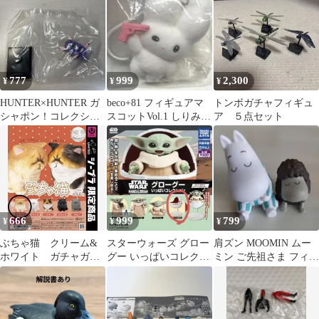
777
999
2,300
¥
¥
¥
HUNTER×HUNTER ガ
beco+81 フィギュアマ
トンボガチャフィギュ
シャポン！コレクショ
スコットVol.1 しりみみ
ア ５点セット
ン ヨークシンシティ編
うさぎ BANG!
ネオン
666
999
799
¥
¥
¥
ぶちゃ猫 クリーム&
スターウォーズ グロー
肩ズン MOOMIN ムー
ホワイト ガチャガチ
グー いっぱいコレクシ
ミン ご先祖さま フィギ
ャ フィギュア
ョン ガチャ
ュア ガチャ 2個セット