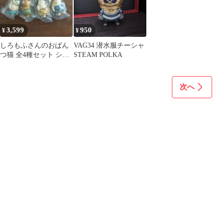
3,599
950
¥
¥
しろもふさんのおぱん
VAG34 潜水服チーシャ
つ猫 全4種セット シー
STEAM POLKA
プラ限定品
次へ