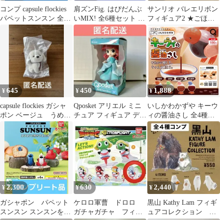
コンプ capsule flockies
肩ズンFig. はぴだんぶ
サンリオ バレエリボン
パペットスンスン 全4
いMIX! 全6種セット ガ
フィギュア2 ★ごほう
種 セット
チャ
びしーる★ポチャッコ
セット
645
450
1,888
¥
¥
¥
capsule flockies ガシャ
Qposket アリエル ミニ
いしかわかずや キーウ
ポン ベージュ うめ吉
チュア フィギュア ディ
ィの醤油さし 全4種セ
座り
ズニー ガチャガチャ
ット コンプリート フル
コンプ ガチャガチャ カ
プセルトイ
2,300
630
2,440
¥
¥
¥
ガシャポン パペット
ケロロ軍曹 ドロロ
黒山 Kathy Lam フィギ
スンスン スンスンを探
ガチャガチャ フィギ
ュアコレクション ガ