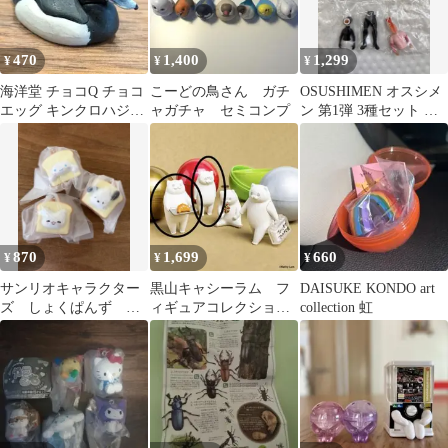
470
1,400
1,299
¥
¥
¥
海洋堂 チョコQ チョコ
こーどの鳥さん ガチ
OSUSHIMEN オスシメ
エッグ キンクロハジロ
ャガチャ セミコンプ
ン 第1弾 3種セット 未
鳥
開封 ガチャ
870
1,699
660
¥
¥
¥
サンリオキャラクター
黒山キャシーラム フ
DAISUKE KONDO art
ズ しょくぱんず シ
ィギュアコレクション2
collection 虹
ナモロール はなまる
種セット ケンエレ
おばけ ポチャッコ
ガチャ