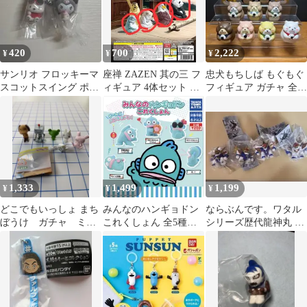
420
700
2,222
¥
¥
¥
サンリオ フロッキーマ
座禅 ZAZEN 其の三 フ
忠犬もちしば もぐもぐ
スコットスイング ポチ
ィギュア 4体セット カ
フィギュア ガチャ 全8
ャッコ クロミ ガチャ
プセルトイ
種11体セット
ガシャポン
1,333
1,499
1,199
¥
¥
¥
どこでもいっしょ まち
みんなのハンギョドン
ならぶんです。ワタル
ぼうけ ガチャ ミニ
これくしょん 全5種セ
シリーズ歴代龍神丸 全
フィギュア 6点セッ
ット コンプ♡
4種コンプリート ガチ
ト コンプリート
ャ