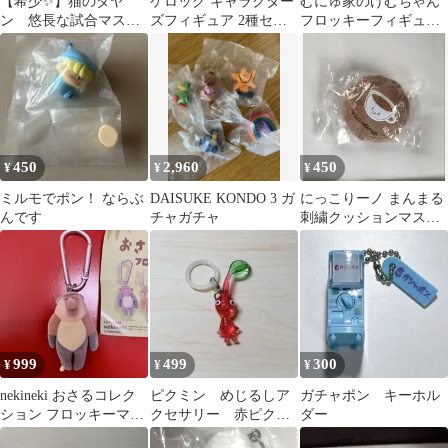
【希少✨】猫のダヤ
ケロッグ キャラクター
むにゅ家のけむちゃん
ン 悠長な試合マスコ
ズフィギュア 2種セッ
フロッキーフィギュア
ットフィギュア ガチ
ト ガチャ
パピけむ
ャ
450
2,960
450
¥
¥
¥
ミルモでポン！ ならぶ
DAISUKE KONDO 3 ガ
にっこりーノ まんまる
んです
チャガチャ
刺繍クッションマスコ
ット 純喫茶 コーヒー
999
499
300
¥
¥
¥
nekineki おさるコレク
ピクミン めじるしア
ガチャポン キーホル
ション フロッキーマス
クセサリー 赤ピクミ
ダー
コット ガチャ
ン ガチャガチャ