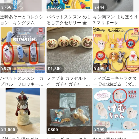
766
1,850
444
¥
¥
¥
王騎あそーとコレクシ
パペットスンスン めじ
キン肉マン まちぼうけ
ョン キングダム ガ
るしアクセサリー 全5
3 マリポーサ
チャガチャ ガシャポ
種 セット コンプ
ン ファルファル
975
1,500
499
¥
¥
¥
パペットスンスン カ
ファプタ カプセルト
ディズニーキャラクタ
プセル フロッキー 2
イ ガチャガチャ ４
ー Twinkleゴム 〈ダン
種セット
個セット
ボ〉〈スティッチ〉
1,000
800
799
¥
¥
¥