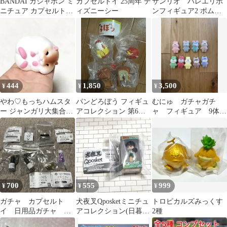
BANDAI ガシャポン ミ
カプセルトイ 25周年 デ
サンリオ バレエリボ
ニチュア カプセルトイ
ィズニーシー
ンフィギュア2 ポムポ
ガチャガチャ
ムプリン
444
1,850
3,500
¥
¥
¥
やわ♡もっちハムスタ
パンどろぼう フィギュ
むにゅ ガチャガチ
ー ジャンガリ大集合！
アコレクション 第6
ャ フィギュア 9体セ
ガチャ 全5種
弾 フルコンプセット
ット
700
555
999
¥
¥
¥
ガチャ カプセルト
犬夜叉Qposketミニチュ
トロピカルズみっくす
イ 日用品ガチャ ガ
アコレクション(日暮か
2種
チャポン
ごめ)バンダイ ガシャ