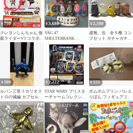
750
3,680
2,500
¥
¥
¥
クレヨンしんちゃん 仮
VAG 47
虚無。伍 全５種 コン
面ライダーV3 コラボ
SHELTERBANK
プセット ガチャガチャ
フィギュア ガシャポン
KOOKYS(コンプリー
商品
ト)新品 ガチャ
500
2,222
555
¥
¥
¥
ルパン三世 3 カリオス
STAR WARS ブリスタ
ポムポムプリン バレエ
トロの城編 カプセルト
ーチャームコレクショ
りぼん フィギュア 2個
イ
ン3 マンダロリアン ガ
セット
チャ