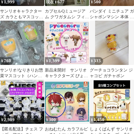
1,999
677
500
¥
現在 ¥
¥
サンリオキャラクター
カプセルQミュージア
バンダイ ミニチュア ガ
ズ カラともマスコット
ム クワガタムシ フィギ
シャポンマシン 本体 カ
コンプ
ュア3体➕️銀の天使のフ
プセル
ィギュア
760
1,399
333
¥
¥
¥
サンリオ/なりきりお惣
新品未開封 サンリオ
グーチョコランタン ジ
菜マスコット（ハンギ
キャラクターズ ぴょこ
ャコビ ガチャポン
ョドン&マイメロデ
のるマスコット3 ガチ
ィ）2種/ガチャ
ャ シュガバニ
2,989
300
1,450
¥
¥
¥
【匿名配送】チェス フ
おねむたん カラフルピ
しょくぱんず サンリオ