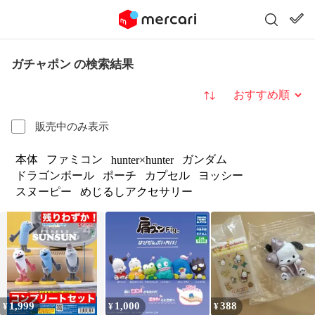
ガチャポン の検索結果
並び替え
販売中のみ表示
本体
ファミコン
ガンダム
hunter×hunter
ドラゴンボール
ポーチ
カプセル
ヨッシー
スヌーピー
めじるしアクセサリー
1,999
1,000
388
¥
¥
¥