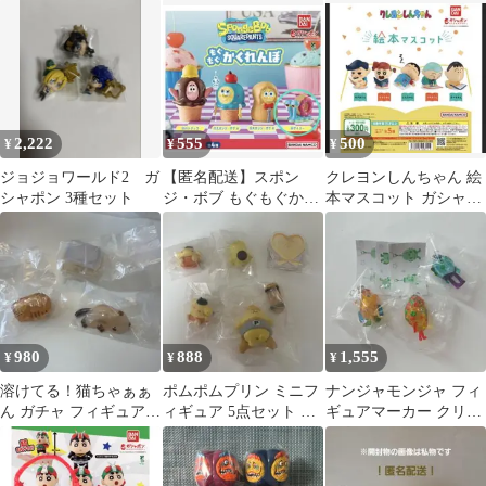
まとめ売り
６個セット
くぱんず シナモロール
①
2,222
555
500
¥
¥
¥
ジョジョワールド2 ガ
【匿名配送】スポン
クレヨンしんちゃん 絵
シャポン 3種セット
ジ・ボブ もぐもぐかく
本マスコット ガシャポ
れんぼ /ゲイリー
ン
980
888
1,555
¥
¥
¥
溶けてる！猫ちゃぁぁ
ポムポムプリン ミニフ
ナンジャモンジャ フィ
ん ガチャ フィギュア 3
ィギュア 5点セット ガ
ギュアマーカー クリア
種セット
チャ
ver.－ミドリvol.1－