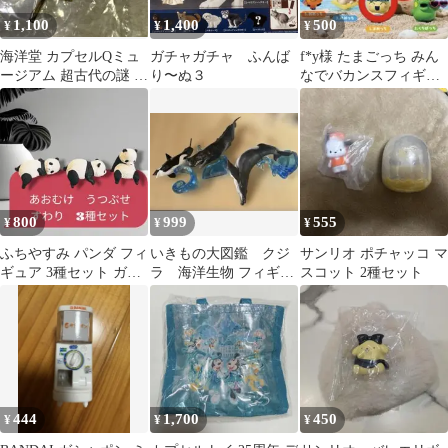
1,100
1,400
500
¥
¥
¥
海洋堂 カプセルQミュ
ガチャガチャ ふんば
f*y様 たまごっち みん
ージアム 超古代の謎 オ
り〜ぬ３
なでバカンスフィギュ
ーパーツ 黄金ジェッ
ア 全5種 ガシャポン
ト
800
999
555
¥
¥
¥
ふちやすみ パンダ フィ
いきもの大図鑑 クジ
サンリオ ポチャッコ マ
ギュア 3種セット ガチ
ラ 海洋生物 フィギュ
スコット 2種セット
ャ
ア 3点セット ガチャガ
チャ
444
1,700
450
¥
¥
¥