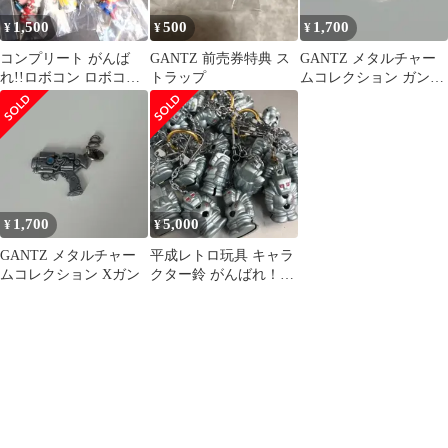
1,500
500
1,700
¥
¥
¥
コンプリート がんば
GANTZ 前売券特典 ス
GANTZ メタルチャー
れ!!ロボコン ロボコン
トラップ
ムコレクション ガンツ
スイング 全６種セット
ソード
N57
1,700
5,000
¥
¥
GANTZ メタルチャー
平成レトロ玩具 キャラ
ムコレクション Xガン
クター鈴 がんばれ！ロ
ボコン ガンツ先生 30点