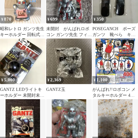
870
699
350
¥
¥
¥
昭和レトロ ガンツ先生
未開封 がんばれロボ
POSEGANCH ポーズ
キーホルダー 回転式数
コン ガンツ先生 フィギ
ガンツ 靴べら キー
字プレート付き
ュアキーホルダー
ホルダー 未使用 2個
5,000
2,369
1,100
¥
¥
¥
GANTZ LEDライトキ
GANTZ玉
がんばれ!!ロボコン メ
ーホルダー 未開封未使
タルキーホルダー 4種
用
セット