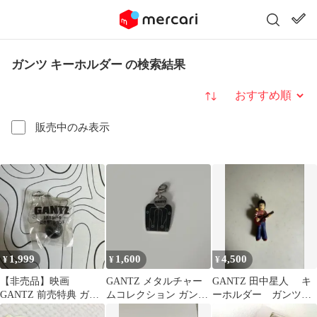
ガンツ キーホルダー の検索結果
並び替え
販売中のみ表示
1,999
1,600
4,500
¥
¥
¥
【非売品】映画
GANTZ メタルチャー
GANTZ 田中星人 キ
GANTZ 前売特典 ガン
ムコレクション ガンツ
ーホルダー ガンツ
ツ球 GANTZ球 ストラ
スーツ
ねぎ星人