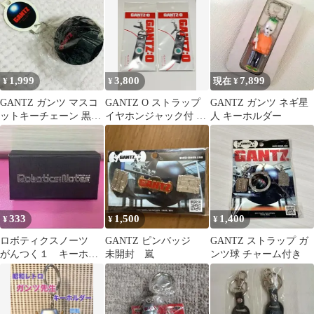
ップ
1,999
3,800
7,899
¥
¥
現在 ¥
GANTZ ガンツ マスコ
GANTZ O ストラップ
GANTZ ガンツ ネギ星
ットキーチェーン 黒い
イヤホンジャック付 2
人 キーホルダー
球 紙タグ付き
個セット ガンツ O
333
1,500
1,400
¥
¥
¥
ロボティクスノーツ
GANTZ ピンバッジ
GANTZ ストラップ ガ
がんつく１ キーホル
未開封 嵐
ンツ球 チャーム付き
ダー