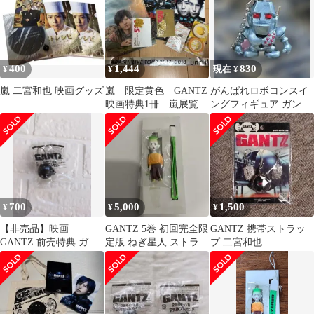
400
1,444
830
¥
¥
現在 ¥
嵐 二宮和也 映画グッズ
嵐 限定黄色 GANTZ
がんばれロボコンスイ
映画特典1冊 嵐展覧会
ングフィギュア ガンツ
にのミニクリアファイ
先生003
ル 銀テ
700
5,000
1,500
¥
¥
¥
【非売品】映画
GANTZ 5巻 初回完全限
GANTZ 携帯ストラッ
GANTZ 前売特典 ガン
定版 ねぎ星人 ストラッ
プ 二宮和也
ツ球 GANTZ球 ストラ
プ キーホルダー ガンツ
ップ