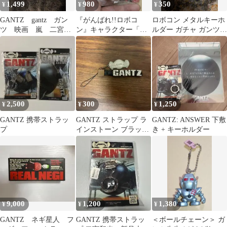
1,499
980
350
¥
¥
¥
GANTZ gantz ガン
『がんばれ!!ロボコ
ロボコン メタルキーホ
ツ 映画 嵐 二宮和
ン』キャラクター「ガ
ルダー ガチャ ガンツ先
也 キーホルダー 嵐
ンツ先生」のフィギュ
生
グッズ
アキーホルダー⑩
2,500
300
1,250
¥
¥
¥
GANTZ 携帯ストラッ
GANTZ ストラップ ラ
GANTZ: ANSWER 下敷
プ
インストーン ブラック
き + キーホルダー
二宮和也
9,000
1,200
1,380
¥
¥
¥
GANTZ ネギ星人 フ
GANTZ 携帯ストラッ
＜ボールチェーン＞ ガ