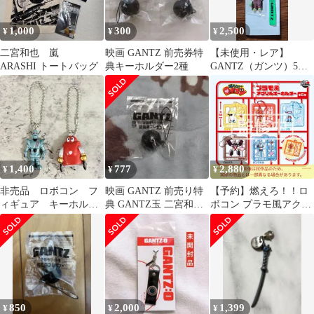
1,000
300
2,500
¥
¥
¥
二宮和也 嵐
映画 GANTZ 前売券特
【未使用・レア】
ARASHI トートバッグ
典キーホルダー2種
GANTZ（ガンツ）5巻
限定版特典 ネギ星人 ス
トラップ
1,400
777
2,880
¥
¥
¥
非売品 ロボコン フ
映画 GANTZ 前売り特
【予約】燃えろ！！ロ
ィギュア キーホルダ
典 GANTZ玉 二宮和也
ボコン プラモ風アクリ
ー サークルK 限定
主演
ルキーホルダー［全5種
セット/ フルコンプ ］
850
2,000
1,399
¥
¥
¥