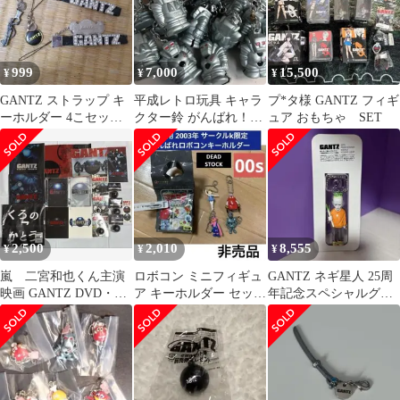
999
7,000
15,500
¥
¥
¥
GANTZ ストラップ キ
平成レトロ玩具 キャラ
プ*タ様 GANTZ フィギ
ーホルダー 4こセット
クター鈴 がんばれ！ロ
ュア おもちゃ SET
ガンツ
ボコン ガンツ先生 33点
2,500
2,010
8,555
¥
¥
¥
嵐 二宮和也くん主演
ロボコン ミニフィギュ
GANTZ ネギ星人 25周
映画 GANTZ DVD・グ
ア キーホルダー セット
年記念スペシャルグッ
ッズセット
サークルK 限定 非売品
ズ フィギュア キー
当時物
ホルダー