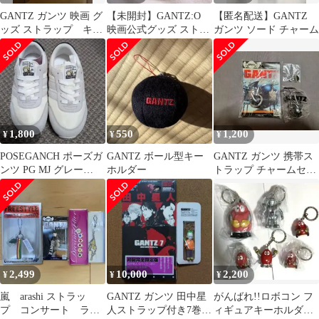
GANTZ ガンツ 映画 グ
【未開封】GANTZ:O
【匿名配送】GANTZ
ッズ ストラップ キー
映画公式グッズ ストラ
ガンツ ソード チャーム
ホルダー 前売り特典 二
ップ ガンツオー
宮和也
1,800
550
1,200
¥
¥
¥
POSEGANCH ポーズガ
GANTZ ボール型キー
GANTZ ガンツ 携帯ス
ンツ PG MJ グレー
ホルダー
トラップ チャームセッ
25cm（24cmくらい）
ト
2,499
10,000
2,200
¥
¥
¥
嵐 arashi ストラッ
GANTZ ガンツ 田中星
がんばれ!!ロボコン フ
プ コンサート ライ
人ストラップ付き7巻＆
ィギュアキーホルダー