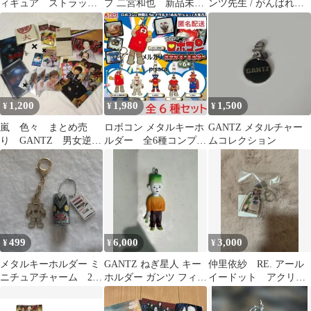
ィギュア ストラッ
プ 二宮和也 新品未開
ンツ先生 / がんばれ！
プ ガンツ 奥浩哉
封 ガンツ
ロボコン ロボコンスイ
ング
1,200
1,980
1,500
¥
¥
¥
嵐 色々 まとめ売
ロボコン メタルキーホ
GANTZ メタルチャー
り GANTZ 男女逆転
ルダー 全6種コンプリ
ムコレクション
大奥 Popcorn プラチ
ート ガチャ
ナデータ
499
6,000
3,000
¥
¥
¥
メタルキーホルダー ミ
GANTZ ねぎ星人 キー
仲里依紗 RE. アール
ニチュアチャーム 2個
ホルダー ガンツ フィギ
イードット アクリル
セット
ュア
キーホルダー ガンツ
ケ