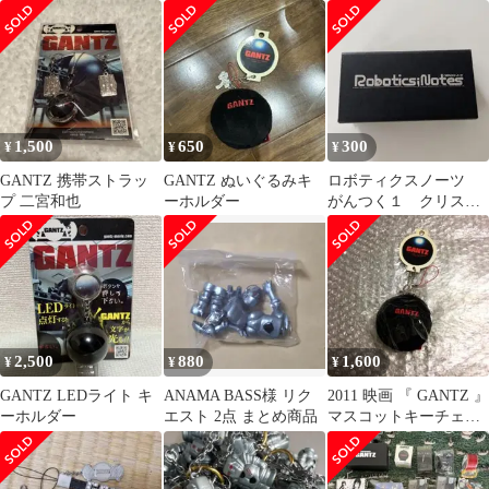
ブ
ネギ星人フィギュアキ
6個セット ガンツ先生
ーホルダー
入り レトロ
1,500
650
300
¥
¥
¥
GANTZ 携帯ストラッ
GANTZ ぬいぐるみキ
ロボティクスノーツ
プ 二宮和也
ーホルダー
がんつく１ クリスタ
ルキーホルダー
2,500
880
1,600
¥
¥
¥
GANTZ LEDライト キ
ANAMA BASS様 リク
2011 映画 『 GANTZ 』
ーホルダー
エスト 2点 まとめ商品
マスコットキーチェー
ン