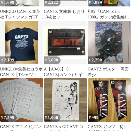
1,699
2,222
5,899
¥
¥
¥
UNIQLO GANTZ 集英
GANTZ 文庫版 しおり
初版『GANTZ the
社 TシャツマンガUT ガ
13枚セット
1000』ガンツ総集編1-
ンツ 半袖 白 Ｍ
3巻 3冊セット 付録完備
2,199
5,000
2,200
¥
¥
¥
UNIQLO×集英社コラボ
A【A9-06】◇
GANTZ ポスター 両面
GANTZ【Tシャツ・
GANTZ(ガンツ) サイズ
希少
M】
F Tシャツ 映画公式グ
ッズ 新品・未開封
7,599
1,000
999
¥
¥
¥
GANTZ アニメ 絵コン
GANTZ x GIGANT コ
GANTZ ガンツ 初回