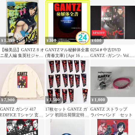
ュアル 公式ガイドブッ
マンガUTガンツ
ク 奥浩哉
UNIQLO
14%OFF
1,399
300
600
¥
¥
¥
【極美品】GANTZ 8 オ
GANTZマル秘解体全書
0254＃中古DVD
ニ星人編 集英社ジャン
(青春文庫) [Apr 16，
GANTZ -ガンツ- Vol.2
プリミックス 奥浩哉
2011] ガンツ調査プロ
※ジャケット色褪せ有
ジェクトチーム_02
7,900
3,500
1,000
¥
¥
¥
GANTZ ガンツ 417
17枚セット GANTZ ガ
GANTZ ストラップ
EDIFICE Tシャツ 玄野
ンツ 初回出荷限定特典
ラバーバンド セット
レイカ XLサイズ
しおり 奥浩哉描き下ろ
しカバーイラスト