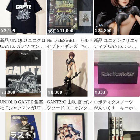
2,199
11,000
24,800
¥
現在 ¥
¥
新品 UNIQLO ユニクロ
NintendoSwitch カルド
新品 ユニオンクリエイ
GANTZ ガンツ マンガ
セプトビギンズ 特装
ティブ GANTZ：O 山
UT ブラック 黒 S
版 ガンツ先生アクス
咲杏 ガンツソードver.
タ付
1,900
8,380
333
¥
¥
¥
UNIQLO GANTZ 集英
GANTZ:O 山咲 杏 ガン
ロボティクスノーツ
社 TシャツマンガUT ガ
ツソード ユニオンクリ
がんつく１ キーホル
ンツ XL 黒 ユニクロ
エイティブ フィギュ
ダー
ア