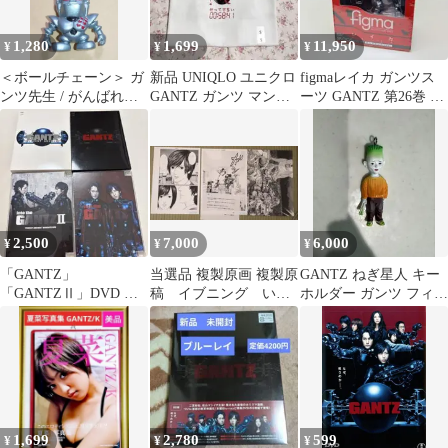
1,280
1,699
11,950
¥
¥
¥
＜ボールチェーン＞ ガ
新品 UNIQLO ユニクロ
figmaレイカ ガンツス
ンツ先生 / がんばれ！
GANTZ ガンツ マンガ
ーツ GANTZ 第26巻 特
ロボコン ロボコンスイ
UT ホワイト S 半袖
装版特典 シュリンク付
ング
2,500
7,000
6,000
¥
¥
¥
「GANTZ」
当選品 複製原画 複製原
GANTZ ねぎ星人 キー
「GANTZⅡ」DVD 各
稿 イブニング いぬ
ホルダー ガンツ フィギ
ナビゲートDVD 4商品
やしき GAETZ ガン
ュア
まとめ売り
ツ 奥浩哉
1,699
2,780
599
¥
¥
¥