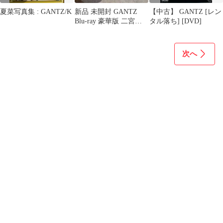
夏菜写真集 : GANTZ/K
新品 未開封 GANTZ
【中古】 GANTZ [レン
Blu-ray 豪華版 二宮和
タル落ち] [DVD]
也 松山ケンイチ ガン
ツ
次へ