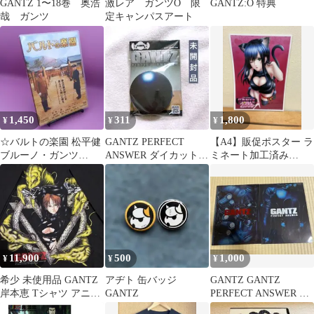
GANTZ 1〜18巻 奥浩
激レア ガンツO 限
GANTZ:O 特典
哉 ガンツ
定キャンパスアート
1,450
311
1,800
¥
¥
¥
☆バルトの楽園 松平健
GANTZ PERFECT
【A4】販促ポスター ラ
ブルーノ・ガンツ
ANSWER ダイカットメ
ミネート加工済み
DSTD-02637
モ
GANTZ レイカ
11,900
500
1,000
¥
¥
¥
希少 未使用品 GANTZ
アヂト 缶バッジ
GANTZ GANTZ
岸本恵 Tシャツ アニメ
GANTZ
PERFECT ANSWER パ
ガンツ アニメT ブラッ
ンフレット 2冊セット