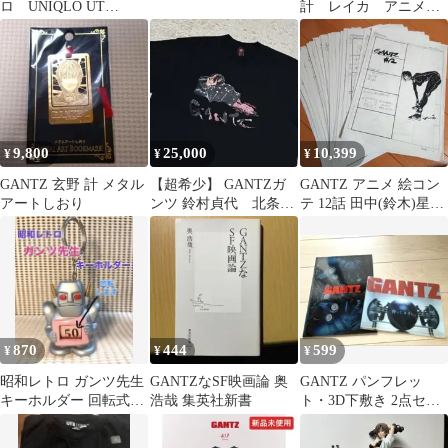
ロ UNIQLO UT
計 レイカ アニメ
GANTZ ガンツ ブラッ
ガンツ ブラック XL
ク L
9,800
25,000
10,399
¥
¥
¥
GANTZ 玄野 計 メタル
【超希少】 GANTZガ
GANTZ アニメ 絵コン
アートしおり
ンツ 鈴村貞代 北条政
テ 12話 田中(鈴木)星人
信 アニメTシャツ
90枚超 ガンツ
ロスアパ
870
444
599
¥
¥
¥
昭和レトロ ガンツ先生
GANTZなSF映画論 奥
GANTZ パンフレッ
キーホルダー 回転式数
浩哉 集英社新書
ト・3D下敷き 2点セッ
字プレート付き
ト