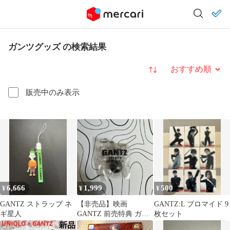
ガンツグッズ の検索結果
並び替え
販売中のみ表示
6,666
1,999
500
¥
¥
¥
GANTZ ストラップ ネ
【非売品】映画
GANTZ:L ブロマイド 9
ギ星人
GANTZ 前売特典 ガン
枚セット
ツ球 GANTZ球 ストラ