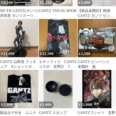
9,250
1,222
1,600
¥
¥
¥
SIF EX GANTZ(ガンツ)
GANTZ VISUAL BOOK
【新品未開封】映画
岸本恵 ガンツスーツ
GANTZ ガンツ ピンバ
ver. 1/6
ッジセット 二宮和也 松
山ケンイチ
12,000
12,500
1,500
¥
¥
¥
GANTZ 山咲杏 フィギ
エディフィス GANTZ
GANTZ ピンバッジ
ュア Xショットガ
コラボ 玄野計 Tシ
未開封 嵐
ン 杏
ャツ XL
2,999
1,000
11,000
¥
¥
¥
新品タグ付き ユニク
GANTZ スタンプ
GANTZ Tシャツ 玄野