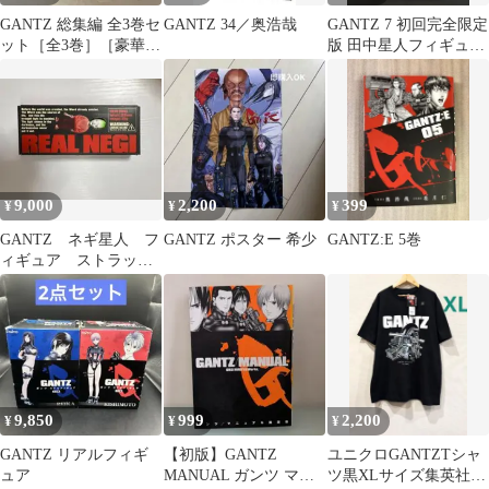
GANTZ 総集編 全3巻セ
GANTZ 34／奥浩哉
GANTZ 7 初回完全限定
ット［全3巻］［豪華付
版 田中星人フィギュア
録完備］［超極厚］ガ
付き 新品未開封
ンツ
9,000
2,200
399
¥
¥
¥
GANTZ ネギ星人 フ
GANTZ ポスター 希少
GANTZ:E 5巻
ィギュア ストラッ
プ ガンツ 奥浩哉
9,850
999
2,200
¥
¥
¥
GANTZ リアルフィギ
【初版】GANTZ
ユニクロGANTZTシャ
ュア
MANUAL ガンツ マニ
ツ黒XLサイズ集英社T