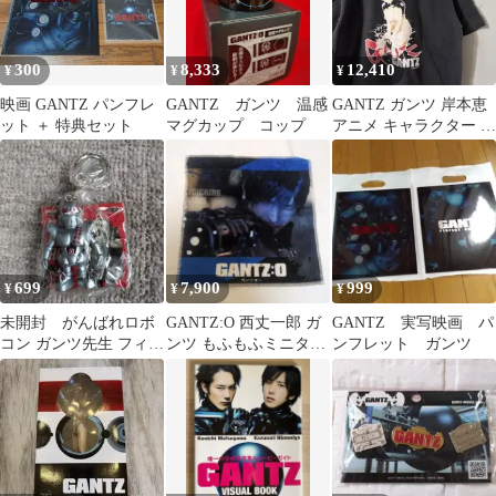
300
8,333
12,410
¥
¥
¥
映画 GANTZ パンフレ
GANTZ ガンツ 温感
GANTZ ガンツ 岸本恵
ット ＋ 特典セット
マグカップ コップ
アニメ キャラクター T
シャツ ブラック
699
7,900
999
¥
¥
¥
未開封 がんばれロボ
GANTZ:O 西丈一郎 ガ
GANTZ 実写映画 パ
コン ガンツ先生 フィギ
ンツ もふもふミニタオ
ンフレット ガンツ
ュアキーホルダー
ル アニメ 映画