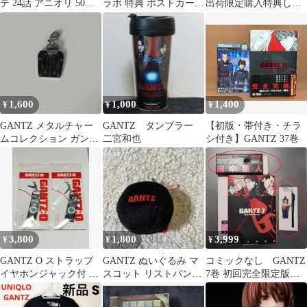
テ 24話 アニオリ 50枚
ラボ 特典 ポストカード
出荷限定購入特典しお
超 ガンツ
奥浩哉
り 2巻３巻 加藤 岸
本 栞 奥浩哉
1,600
1,000
1,400
¥
¥
¥
GANTZ メタルチャー
GANTZ タンブラー
【初版・帯付き・チラ
ムコレクション ガンツ
二宮和也
シ付き】GANTZ 37巻
スーツ
3,800
1,800
3,999
¥
¥
¥
GANTZ O ストラップ
GANTZ ぬいぐるみ マ
コミックなし GANTZ
イヤホンジャック付 2
スコット リストバンド
7巻 初回完全限定版特
個セット ガンツ O
セット
典 田中星人 ストラップ