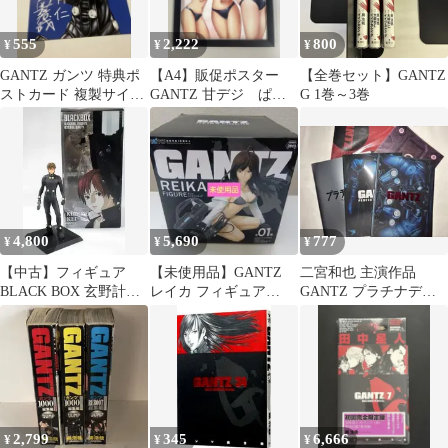
555
2,222
800
¥
¥
¥
GANTZ ガンツ 特典ポ
【A4】販促ポスター
【全巻セット】GANTZ
ストカード 複製サイン
GANTZ 甘デジ ぱち
G 1巻～3巻
ヤングジャンプ
んこ 三人ver
4,800
5,690
777
¥
¥
¥
【中古】フィギュア
【未使用品】GANTZ
二宮和也 主演作品
BLACK BOX 玄野計
レイカ フィギュア
GANTZ プラチナデー
「GANTZ(ガンツ)」 塗
TAITO
タ グッズまとめ売り
装済み完成品
2,799
345
6,666
¥
¥
¥