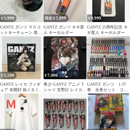
1,999
7,899
9,999
¥
現在 ¥
¥
GANTZ ガンツ マスコ
GANTZ ガンツ ネギ星
GANTZ 25周年記念 ネ
ットキーチェーン 黒い
人 キーホルダー
ギ星人 キーホルダー
球 紙タグ付き
5,500
7,400
9,500
¥
¥
¥
GANTZ レイカ フィギ
希少 GANTZ アニメ T
GANTZ ガンツ 1-37
ュア 未開封 箱イタミあ
シャツ 玄野計 レイカ L
巻 全巻セット コミ
り 【WS2327-003】
サイズ 黒 アニメTシャ
ックセット 漫画 ま
ツ
とめ売り comic
Japanese Manga