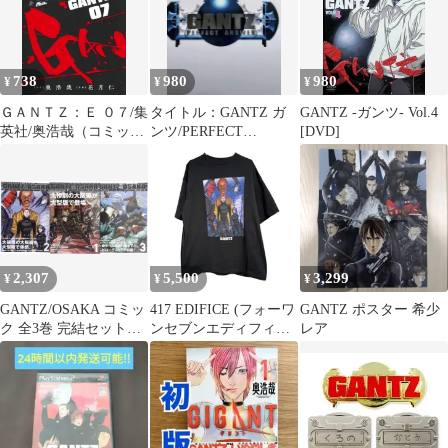
738
980
980
¥
¥
¥
ＧＡＮＴＺ：Ｅ ０７/集
タイトル：GANTZ ガ
GANTZ -ガンツ- Vol.4
英社/奥浩哉（コミッ
ンツ/PERFECT
[DVD]
ク）
ANSWER
2,307
5,500
3,299
¥
¥
¥
GANTZ/OSAKA コミッ
417 EDIFICE (フォーワ
GANTZ ポスター 希少
ク 全3巻 完結セット
ンセブンエディフィス)
レア
(愛蔵版コミックス)／
GANTZプリントTシャ
奥 浩哉
ツ 25071312100430 ブラ
ック XL