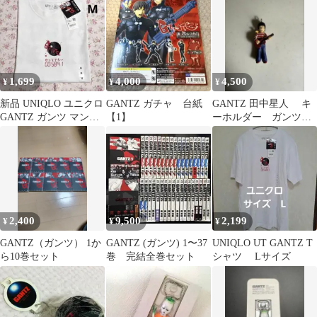
ップ
1,699
4,000
4,500
¥
¥
¥
新品 UNIQLO ユニクロ
GANTZ ガチャ 台紙
GANTZ 田中星人 キ
GANTZ ガンツ マンガ
【1】
ーホルダー ガンツ
UT ホワイト M 半袖
ねぎ星人
2,400
9,500
2,199
¥
¥
¥
GANTZ（ガンツ） 1か
GANTZ (ガンツ) 1〜37
UNIQLO UT GANTZ T
ら10巻セット
巻 完結全巻セット
シャツ Lサイズ