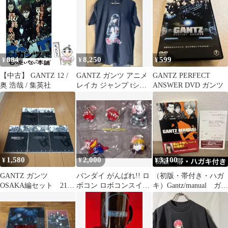
ク
884
8,250
599
¥
¥
¥
【中古】 GANTZ 12 /
GANTZ ガンツ アニメ
GANTZ PERFECT
奥 浩哉 / 集英社
レイカ ジャンプ tシャ
ANSWER DVD ガンツ
ツ
1,580
2,000
3,100
¥
¥
¥
GANTZ ガンツ
バンダイ がんばれ!! ロ
（初版・帯付き・ハガ
OSAKA編セット 21
ボコン ロボコンスイン
キ）Gantz/manual ガン
巻〜25巻
グ 5種
ツ マニュアル