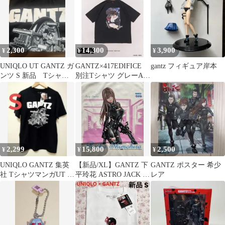
2,300
14,300
3,900
¥
¥
¥
UNIQLO UT GANTZ ガ
GANTZ×417EDIFICE
gantz フィギュア岸本
ンツ S 新品 Tシャ
別注Tシャツ グレーA L
ツ 黒 ユニクロ
玄野&多恵
2,299
15,800
2,500
¥
¥
¥
UNIQLO GANTZ 集英
【新品/XL】GANTZ 下
GANTZ ポスター 希少
社 TシャツマンガUT ガ
平玲花 ASTRO JACK T
レア
ンツ Ｓ 黒 ユニクロ
シャツ