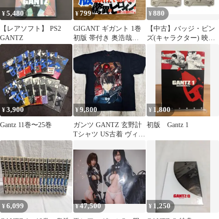
5,480
799
880
¥
¥
¥
【レアソフト】 PS2
GIGANT ギガント 1巻
【中古】バッジ・ピン
GANTZ
初版 帯付き 奥浩哉
ズ(キャラクター) 映画
GANTZ
GANTZ(ガンツ) ピンバ
ッジ3個セット
3,900
9,800
1,800
¥
¥
¥
Gantz 11巻〜25巻
ガンツ GANTZ 玄野計
初版 Gantz 1
Tシャツ US古着 ヴィン
テージ USA製
6,099
47,500
1,250
¥
¥
¥