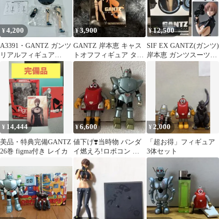
4,200
3,900
12,500
¥
¥
¥
A3391・GANTZ ガンツ
GANTZ 岸本恵 キャス
SIF EX GANTZ(ガンツ)
リアルフィギュア
トオフフィギュア タイ
岸本恵 ガンツスーツ
REIKA 内袋未開封 ※箱
トー
ver. 1/6
ダメージあり
14,444
6,600
2,000
¥
¥
¥
美品・特典完備GANTZ
値下げ❣️当時物 バンダ
「超お得」フィギュア
26巻 figma付き レイカ
イ燃えろ!ロボコン ロ
3体セット
ボコン&ガンツ先生 超
合金