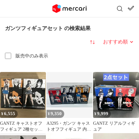
ガンツフィギュアセット の検索結果
並び替え
販売中のみ表示
6,555
9,350
9,999
¥
¥
¥
GANTZ キャストオフ
A3295・ガンツ キャス
GANTZ リアルフィギ
フィギュア 2種セット
トオフフィギュア 内袋
ュア
レイカ 岸本
未開封 3体 セット※箱