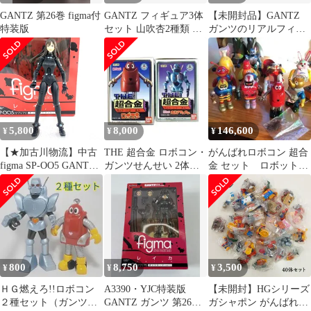
GANTZ 第26巻 figma付
GANTZ フィギュア3体
【未開封品】GANTZ
特装版
セット 山吹杏2種類 レ
ガンツのリアルフィギ
イカ1種類
ュア 全２種セット岸
本恵＆REIKA
5,800
8,000
146,600
¥
¥
¥
【★加古川物流】中古
THE 超合金 ロボコン・
がんばれロボコン 超合
figma SP-OO5 GANTZ
ガンツせんせい 2体セ
金 セット ロボット学
レイカ ガンツスーツ
ット
校 「送料込み」
Ver. °【701】
800
8,750
3,500
¥
¥
¥
ＨＧ燃えろ!!ロボコン
A3390・YJC特装版
【未開封】HGシリーズ
２種セット（ガンツ先
GANTZ ガンツ 第26巻
ガシャポン がんばれ!!