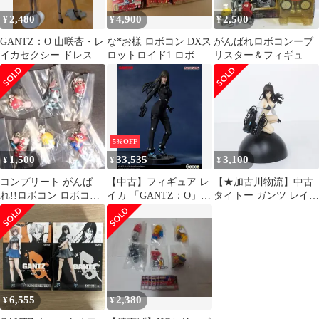
2,480
4,900
2,500
¥
¥
¥
GANTZ：O 山咲杏・レ
な*お様 ロボコン DXス
がんばれロボコンーブ
イカセクシー ドレスフ
ロットロイド1 ロボコ
リスター＆フィギュア3
ィギュア 2体セット
ン・ガンツ先生、他ま
体 4種セット！
とめ売り
5%OFF
1,500
33,535
3,100
¥
¥
¥
コンプリート がんば
【中古】フィギュア レ
【★加古川物流】中古
れ!!ロボコン ロボコン
イカ 「GANTZ：O」
タイトー ガンツ レイカ
スイング 全６種セット
1/6 スタチュー
フィギュア GANTZ 下
N57
平玲花【701】
6,555
2,380
¥
¥