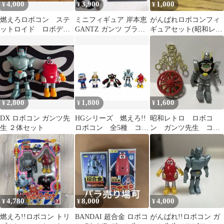
4,000
3,900
1,000
¥
¥
¥
燃えろロボコン ステ
ミニフィギュア 岸本恵
がんばれロボコンフィ
ットロイド ロボデ
GANTZ ガンツ ブラッ
ギュアセット(昭和レト
ジ ロボゲタ ガンツ
クボックス
ロ)
先生 ソフビ ロボボ
ス
2,800
1,800
1,600
¥
¥
¥
DX ロボコン ガンツ先
HGシリーズ 燃えろ!!
昭和レトロ ロボコ
生 ２体セット
ロボコン 全5種 コン
ン ガンツ先生 コロ
プリート バンダイ
コロサイクル人形 食
玩プラモ 全2体セット
4,780
8,000
4,000
¥
¥
¥
燃えろ!!ロボコン トリ
BANDAI 超合金 ロボコ
がんばれ!!ロボコン ガ