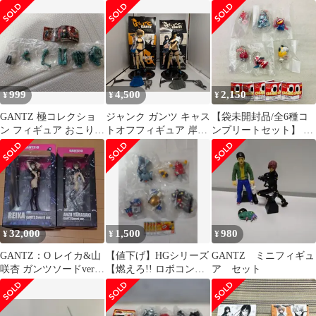
生・ロボコン）
初回限定版 figma SP-
ロボコン 1～5 40体セッ
005 レイカ ガンツスー
ト #m00289
ツVer. ※変色日焼け有
り
999
4,500
2,150
¥
¥
¥
GANTZ 極コレクショ
ジャンク ガンツ キャス
【袋未開封品/全6種コ
ン フィギュア おこりん
トオフフィギュア 岸本
ンプリートセット】 が
ぼう星人
恵 レイカ セット タイ
んばれ!ロボコン ロボ
トー GANTZ TAiTO
コンスイング ロボコン
A ロボコンB ガンツ先
生 ロボパー ロボクイ
ロボペチャ バンダイ
BANDAI ガチャ ガチャ
ポン カプセルトイ
32,000
1,500
980
¥
¥
¥
GANTZ：O レイカ&山
【値下げ】HGシリーズ
GANTZ ミニフィギュ
咲杏 ガンツソードver.
【燃えろ!! ロボコン】
ア セット
完成品フィギュア セッ
バンダイ 未開封
ト