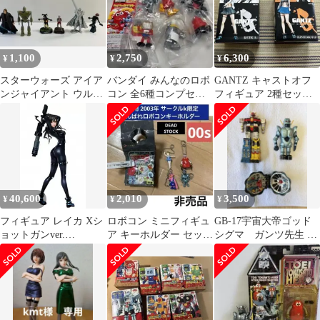
1,100
2,750
6,300
¥
¥
¥
スターウォーズ アイア
バンダイ みんなのロボ
GANTZ キャストオフ
ンジャイアント ウルト
コン 全6種コンプセッ
フィギュア 2種セット
ラマン ガンツ フィギュ
ト 新品未開封品
レイカ 岸本
ア まとめ売
40,600
2,010
3,500
¥
¥
¥
フィギュア レイカ Xシ
ロボコン ミニフィギュ
GB-17宇宙大帝ゴッド
ョットガンver.
ア キーホルダー セット
シグマ ガンツ先生 ポ
「GANTZ:O」 Hdge
サークルK 限定 非売品
ピー ムトロポリス要
technical statue
当時物
塞 3点セット
No.15【14日以内発送】