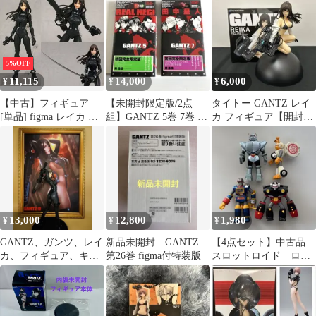
にダメージあり
GANTZ
5%OFF
11,115
14,000
6,000
¥
¥
¥
【中古】フィギュア
【未開封限定版/2点
タイトー GANTZ レイ
[単品] figma レイカ ガ
組】GANTZ 5巻 7巻 初
カ フィギュア【開封
ンツスーツVer. 「限定
回完全限定版 フィギュ
品】
版コミック GANTZ
ア付
figma付初回限定版
(26)」 同梱フィギュア
13,000
12,800
1,980
¥
¥
¥
GANTZ、ガンツ、レイ
新品未開封 GANTZ
【4点セット】中古品
カ、フィギュア、キャ
第26巻 figma付特装版
スロットロイド ロボ
ンパスポスター、額縁
ボス・ロボビン・ガン
(金ケシ)
ツ先生・ロボイド