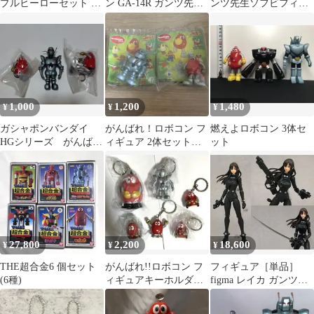
プルヒーローセット ロ
ン GA-14R ガンツ先生
ンツ先生ソフビフィギ
ボコン ガンツ先生 ソフ
GT-05 超合金
ュア 2体セット ユタカ
ビ1999
1999
1,000
1,200
1,480
¥
¥
¥
ガシャポンバンダイ
がんばれ！ロボコン フ
燃えよロボコン 3体セ
HGシリーズ がんば
ィギュア 2体セット
ット
れ!!ロボコン ミニフィ
タイ セブンイレブン
ギュアセット
27,800
2,200
18,600
¥
¥
¥
THE超合金6 個セット
がんばれ!!ロボコン フ
フィギュア［単品］
(6種)
ィギュアキーホルダー
figma レイカ ガンツス
6個セット ガンツ先生
ーツVer. 「限定版コミ
入り レトロ
ック GANTZ figma付初