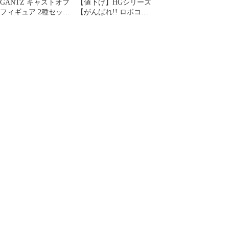
GANTZ キャストオフ
【値下げ】HGシリーズ
フィギュア 2種セット
【がんばれ!! ロボコ
レイカ 岸本
ン】 バンダイ 未開封