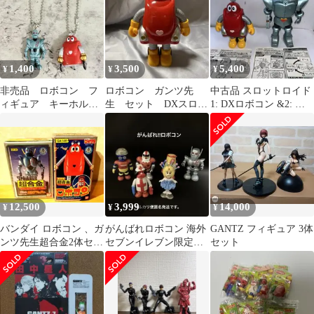
回限定版（26）」 同梱
フィギュア【14日以内
発送】
1,400
3,500
5,400
¥
¥
¥
非売品 ロボコン フ
ロボコン ガンツ先
中古品 スロットロイド
ィギュア キーホルダ
生 セット DXスロッ
1: DXロボコン &2: ガ
ー サークルK 限定
トロイドシリーズ
ンツ先生セット 動作品
12,500
3,999
14,000
¥
¥
¥
バンダイ ロボコン 、ガ
がんばれロボコン 海外
GANTZ フィギュア 3体
ンツ先生超合金2体セッ
セブンイレブン限定フ
セット
ト
ィギュア6体セット バ
ラ売り不可