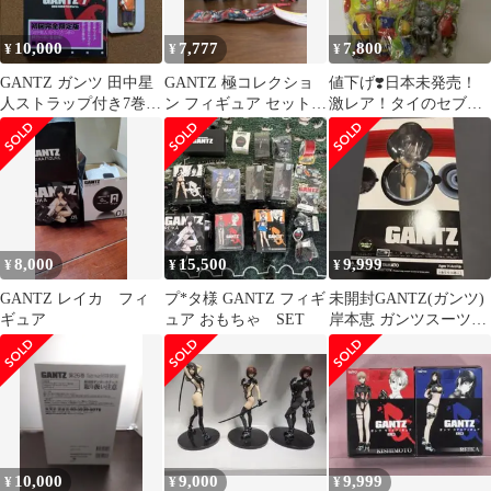
10,000
7,777
7,800
¥
¥
¥
GANTZ ガンツ 田中星
GANTZ 極コレクショ
値下げ❣️日本未発売！
人ストラップ付き7巻＆
ン フィギュア セット
激レア！タイのセブン
ネギ星人フィギュアキ
ガチャ 岸本恵
イレブン販売ロボコン
ーホルダー
10種類セット
8,000
15,500
9,999
¥
¥
¥
GANTZ レイカ フィ
プ*タ様 GANTZ フィギ
未開封GANTZ(ガンツ)
ギュア
ュア おもちゃ SET
岸本恵 ガンツスーツ
ver. 1/6 レアフィギュア
10,000
9,000
9,999
¥
¥
¥