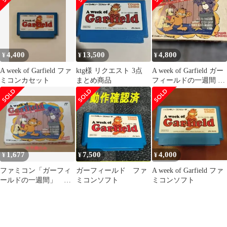
4,400
13,500
4,800
¥
¥
¥
A week of Garfield ファ
ktg様 リクエスト 3点
A week of Garfield ガー
ミコンカセット
まとめ商品
フィールドの一週間 フ
ァミコン取説など
1,677
7,500
4,000
¥
¥
¥
ファミコン「ガーフィ
ガーフィールド ファ
A week of Garfield ファ
ールドの一週間」 外
ミコンソフト
ミコンソフト
箱のみ