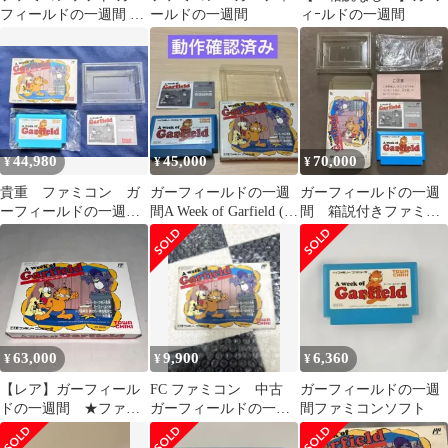
フィールドの一週間 A
ールドの一週間
ィｰルドの一週間
week of Garfield
44,980
45,000
70,000
¥
¥
¥
貴重 ファミコン ガ
ガーフィールドの一週
ガーフィールドの一週
ーフィールドの一週
間A Week of Garfield (フ
間 箱説付きファミコ
間 箱説明書あり
ァミコンソフト)
ンソフト
63,000
9,900
6,360
¥
¥
¥
【レア】ガーフィール
FC ファミコン 中古
ガーフィールドの一週
ドの一週間 ★ファミ
ガーフィールドの一週
間ファミコンソフト
コン★ ＠＠
間 箱説付き 状態難