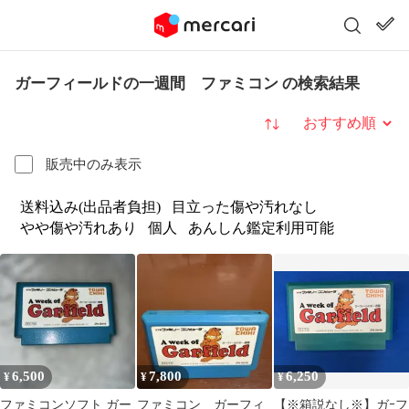
ガーフィールドの一週間 ファミコン の検索結果
並び替え
販売中のみ表示
送料込み(出品者負担)
目立った傷や汚れなし
やや傷や汚れあり
個人
あんしん鑑定利用可能
6,500
7,800
6,250
¥
¥
¥
ファミコンソフト ガー
ファミコン ガーフィ
【※箱説なし※】ガｰフ