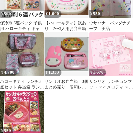
500
1,000
550
¥
¥
¥
保冷剤 6連パック 子供
【ハローキティ】訳あ
ウサハナ バンダナチ
用 ハローキティ キャラ
り 2〜3人用お弁当箱
ーフ 美品
クター （ お弁当 こど
も 保冷 6個 弁当 弁当
箱 アイシング 通勤 通
学 通園 キティちゃん 6
個セット セット お弁当
グッズ 日本製 ランチグ
ッズ 便利グッズ 子ども
4,700
1,333
1,670
¥
¥
¥
子供 ）)
ハローキティ ランチ3
サンリオお弁当箱 3個
サンリオ ランチョンマ
点セット 弁当箱 ランチ
まとめ売り 昭和レト
ット マイメロディ マイ
クロス ふわっとランチ
ロ 平成 サンリオ
スウィートピアノ
ボックス
DOLLY MIX PETIT ど
ーりーみっくす・プチ
マイメロ ピンク 日本製
40×30cm 子供 キッズ
女の子 かわいい いちご
チェック お弁当
550
¥