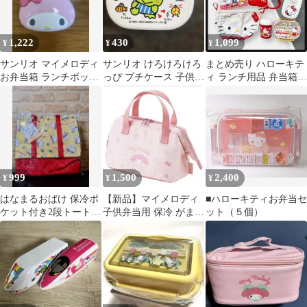
QAF2BA
1,222
430
1,099
¥
¥
¥
サンリオ マイメロディ
サンリオ けろけろけろ
まとめ売り ハローキテ
お弁当箱 ランチボック
っぴ プチケース 子供用
ィ ランチ用品 弁当箱
ス ピューロランド
お弁当箱 当時物 最終
巾着 セット キッズ
値下げ
999
1,500
2,400
¥
¥
¥
はなまるおばけ 保冷ポ
【新品】マイメロディ
■ハローキティお弁当セ
ケット付き2段トートバ
子供弁当用 保冷 がま口
ット（５個）
ッグ 黄色 サンリオ
ランチバッグ アルミ蒸
着仕様