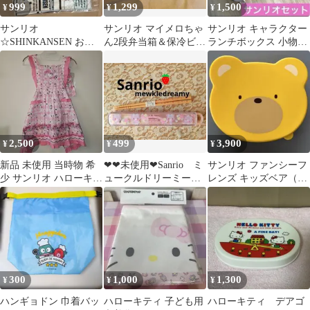
999
1,299
1,500
¥
¥
¥
サンリオ
サンリオ マイメロちゃ
サンリオ キャラクター
☆SHINKANSEN お弁
ん2段弁当箱＆保冷ビッ
ランチボックス 小物セ
当箱他
グ付き sanrio
ット 5点セット マイメ
ロ キティ
2,500
499
3,900
¥
¥
¥
新品 未使用 当時物 希
❤❤未使用❤Sanrio ミ
サンリオ ファンシーフ
少 サンリオ ハローキテ
ュークルドリーミー
レンズ キッズベア（ハ
ィ お洒落エプロン＆三
お箸とケース
ウディ） お弁当箱
角巾セット
300
1,000
1,300
¥
¥
¥
ハンギョドン 巾着バッ
ハローキティ 子ども用
ハローキティ デアゴ