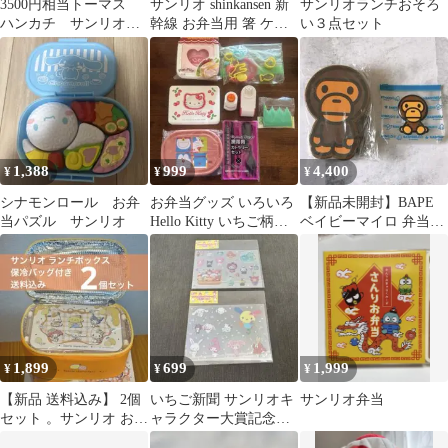
3500円相当トーマス
サンリオ shinkansen 新
サンリオランチおそろ
ハンカチ サンリオ
幹線 お弁当用 箸 ケー
い３点セット
お弁当袋 幼稚園 給
ス セット
食 入園 入学
1,388
999
4,400
¥
¥
¥
シナモンロール お弁
お弁当グッズ いろいろ
【新品未開封】BAPE
当パズル サンリオ
Hello Kitty いちご柄お
ベイビーマイロ 弁当箱
弁当箱セット
クリア ケース サンリオ
コラボ
1,899
699
1,999
¥
¥
¥
【新品 送料込み】 2個
いちご新聞 サンリオキ
サンリオ弁当
セット 。サンリオ お
ャラクター大賞記念シ
箸、保冷バッグ付き ラ
ールのみ お弁当 ウサハ