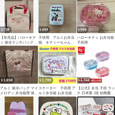
弁当用（紫）
750
499
999
¥
¥
¥
【非売品】ハローキテ
子供用 アルミお弁当
ハローキティ お弁当箱
ィ 保冷ランチバッグ お
箱 キティーちゃん
子供用
弁当袋 サンリオ★新品
昭和レトロ
未使用
1,050
1,799
1,760
¥
¥
¥
アルミ 保冷バッグ マイ
スケーター 子供用 ア
【公式】弁当 子供 ラン
メロディ 弁当箱用 保冷
ルミ弁当箱 お弁当箱 ラ
チ 日本製 1段 幼稚園
ランチバッグ サンリオ
ンチボックス サンリ
キャラ こども 男の子
スクエア
オ クロミ ⑬
女の子 お弁当箱 360ml
サンリオ
FancySnacksSweets