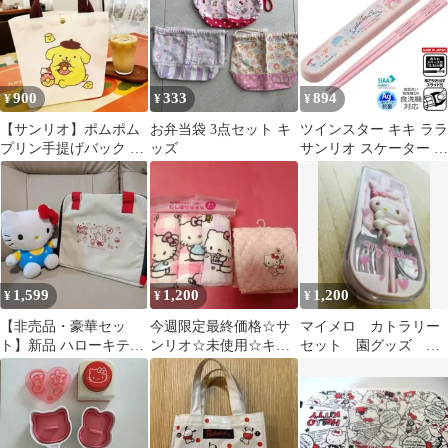
015725
900
333
894
¥
¥
¥
【サンリオ】ポムポム
お弁当袋 3点セット キ
ツインスター キキ ララ
プリン手提げバック お
ッズ
サンリオ スケーター 子
弁当袋
供用 抗菌 スライド 箸
箱セット 女の子 日本製
ABS2AMAG 送料無料
お箸 16.5センチ
1,599
1,200
1,200
¥
¥
¥
​【非売品・豪華セッ
今週限定最終価格☆サ
マイメロ カトラリー
ト】新品 ハローキティ
ンリオ☆未使用☆キテ
セット 園グッズ ラ
保冷ランチバッグ ＆ ぬ
ィーおしぼりタオル3枚
ンチグッズ お弁当グ
いぐるみ
組＆タオルハンカチ
ッズ