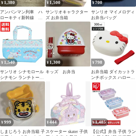
1,380
1,500
700
¥
¥
¥
アンパンマン列車 ハ
サンリオキャラクター
サンリオ マイメロディ
ローキティ新幹線 弁
ズ お弁当箱
お弁当バッグ
当箱のみ
1,540
1,300
798
¥
¥
¥
サンリオ シナモロール
キッズ お弁当
お弁当箱 ダイカットラ
シナモン ランチトート
ンチボックス ハローキ
バッグ ランチバッグ 保
ティ 300ml 子供用 （
冷シート付き お弁当入
キティ キャラクター ラ
れ レジャー 遠足 運動
ンチボックス レンジ対
会 ピクニック キッズ
応 一段 子供 キャラ弁
デコ弁 幼稚園 保育園
中子付き ランチベルト
付き キッズ 弁当 ）)
999
444
1,485
¥
¥
¥
しまじろう お弁当箱 子
スケーター skater 子供
【公式】弁当 子供 ラン