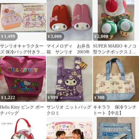
ンチボックス
ナ
1,499
3,000
2,000
¥
¥
¥
サンリオキャラクター
マイメロディ お弁当
SUPER MARIO キノコ
ズ 保冷バッグ付きラン
箱 サンリオ 2003年
型ランチボックス 2個
チボックス おはし付き
ピノキオぬいぐるみ帽
子
1,222
999
300
¥
¥
¥
Hello Kitty ピンク ポー
サンリオ ニットバッグ
キキララ 保冷ランチ
チ バッグ
クロミ
トート【中古】