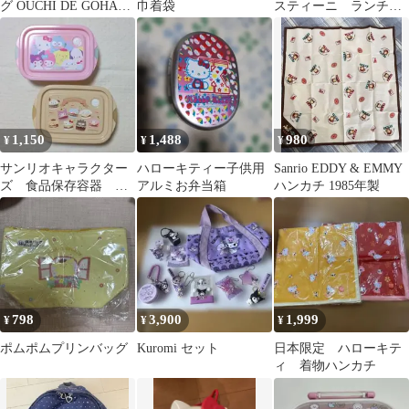
グ OUCHI DE GOHAN
巾着袋
スティーニ ランチボ
お弁当を入れたりでき
ックス お弁当箱
ます。
1,150
1,488
980
¥
¥
¥
サンリオキャラクター
ハローキティー子供用
Sanrio EDDY & EMMY
ズ 食品保存容器 タ
アルミお弁当箱
ハンカチ 1985年製
ッパー お弁当箱 2個
セット
798
3,900
1,999
¥
¥
¥
ポムポムプリンバッグ
Kuromi セット
日本限定 ハローキテ
ィ 着物ハンカチ