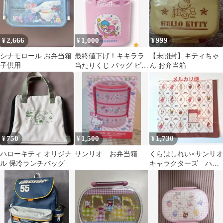
ャラ かわいい 保育園
食洗機OK レンジOK プ
幼稚園 遠足 運動会 子
ラスチック カップ お弁
供 女の子 サンリオ キ
当 うがい 割れない 給
ティちゃん クロミ シナ
食 キッズ )
2,666
1,000
999
¥
¥
¥
モロール マイメロ プー
さん LKP5D
シナモロール お弁当箱
最終値下げ！キキララ
【未開封】キティちゃ
子供用
当たりくじ バッグ ピン
ん お弁当箱
ク
750
1,500
1,730
¥
¥
¥
ハローキティ オリジナ
サンリオ お弁当箱
くらはしれい×サンリオ
ル 保冷ランチバッグ
キャラクターズ ハン
カチ