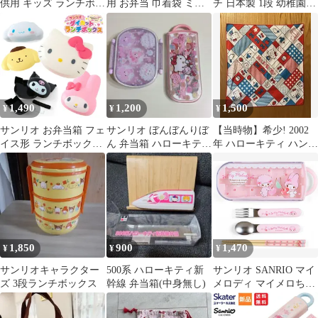
供用 キッズ ランチボッ
用 お弁当 巾着袋 ミュ
チ 日本製 1段 幼稚園
クス
ークルドリーミー サン
キャラ こども 男の子
リオ
女の子 お弁当箱 大き
めサイズ 450ml サンリ
オ FancySnacksSweets
RBF3AN
1,490
1,200
1,500
¥
¥
¥
サンリオ お弁当箱 フェ
サンリオ ぼんぼんりぼ
【当時物】希少! 2002
イス形 ランチボックス
ん 弁当箱 ハローキティ
年 ハローキティ ハンカ
ダイカット 電子レンジ
カトラリーセット
チ お弁当包み バン
対応 キャラクター キテ
ダナ 平成
ィ マイメロ シナモ ク
ロミ プリン グッズ 子
供 キッズ ダイカットラ
ンチボックス
1,850
900
1,470
¥
¥
¥
サンリオキャラクター
500系 ハローキティ新
サンリオ SANRIO マイ
ズ 3段ランチボックス
幹線 弁当箱(中身無し)
メロディ マイメロちゃ
ん ランチトリオセット
箸 スプーン フォーク