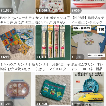
1,680
1,000
650
¥
¥
¥
Hello Kittyハローキティ
サンリオ ポチャッコ 手
【H-97⑯】送料込キテ
キャラ弁 おにぎり型デ
提げバッグ おきがえデ
ィー2段ランチボック
コレーションセット
ザイン トートバッ
ス・可愛いお弁当箱 ・
ク お弁当
699
1,111
1,700
¥
¥
¥
ミキハウス サンリオ 新
サンリオ お箸4点 子
ポムポムプリン Tシ
幹線 お弁当袋 4点セッ
供はし マイメロ クロ
ャツ 110 綿 新品
ト
ミ シナモン ポチャッ
サンリオ お弁当 キ
コ お弁当給食
ャラクター
1,200
1,250
1,980
¥
¥
¥