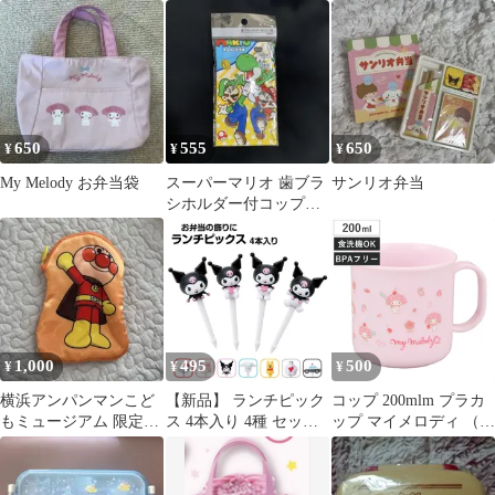
ミ ランチバッグ 弁当
箱 2個セット
650
555
650
¥
¥
¥
My Melody お弁当袋
スーパーマリオ 歯ブラ
サンリオ弁当
シホルダー付コップ袋
日本製
1,000
495
500
¥
¥
¥
横浜アンパンマンこど
【新品】 ランチピック
コップ 200mlm プラカ
もミュージアム 限定ポ
ス 4本入り 4種 セット
ップ マイメロディ （
ーチ
お弁当 ランチ ピック
食洗機対応 レンジ対応
お弁当ピック デコ弁 キ
プラコップ 子供 幼稚園
ャラ弁 ようじ 人気 キ
保育園 子供用 日本製