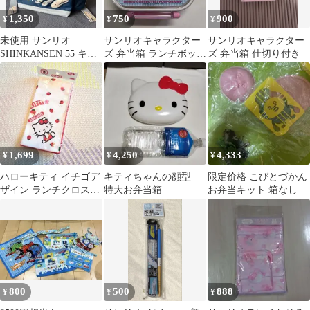
1,350
750
900
¥
¥
¥
未使用 サンリオ
サンリオキャラクター
サンリオキャラクター
SHINKANSEN 55 キッ
ズ 弁当箱 ランチボック
ズ 弁当箱 仕切り付き
ズリュック 5.0L
ス360ml
1,699
4,250
4,333
¥
¥
¥
ハローキティ イチゴデ
キティちゃんの顔型
限定价格 こびとづかん
ザイン ランチクロスナ
特大お弁当箱
お弁当キット 箱なし
フキン ハンカチ
Sanrio 苺
800
500
888
¥
¥
¥