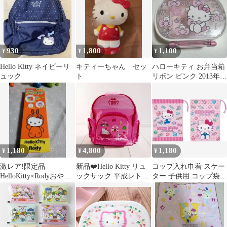
930
1,800
1,100
¥
¥
¥
Hello Kitty ネイビーリ
キティーちゃん セッ
ハローキティ お弁当箱
ュック
ト
リボン ピンク 2013年
平成 レトロ ランチケー
ス
1,180
4,800
1,180
¥
¥
¥
激レア!限定品
新品❤️Hello Kitty リュ
コップ入れ巾着 スケー
HelloKitty×Rodyおやつ
ックサック 平成レトロ
ター 子供用 コップ袋 2
バック3種類新品箱入り
Lサイズ 12.0ℓ
枚セット 15×20cm
未開封