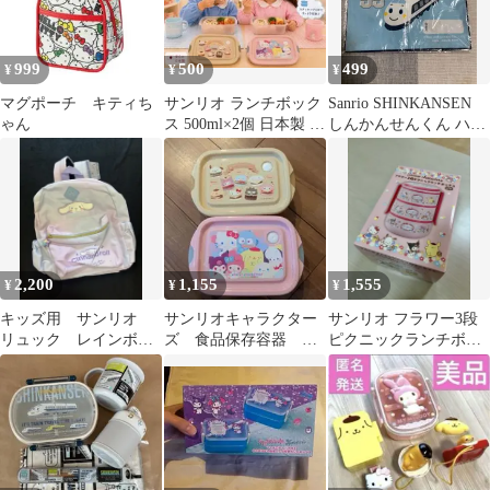
999
500
499
¥
¥
¥
マグポーチ キティち
サンリオ ランチボック
Sanrio SHINKANSEN
ゃん
ス 500ml×2個 日本製 電
しんかんせんくん ハン
子レンジOK
カチ
2,200
1,155
1,555
¥
¥
¥
キッズ用 サンリオ
サンリオキャラクター
サンリオ フラワー3段
リュック レインボ
ズ 食品保存容器 タ
ピクニックランチボッ
ー シナモロール
ッパー お弁当箱 ２
クスお弁当箱 ピンク
つセット