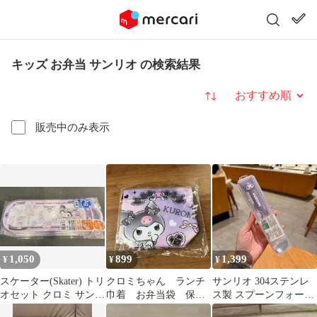
キッズ お弁当 サンリオ の検索結果
並び替え
販売中のみ表示
1,050
899
1,399
¥
¥
¥
スケーター(Skater) トリ
クロミちゃん ランチ
サンリオ 304ステンレ
オセット クロミ サンリ
巾着 お弁当袋 保冷
ス製 スプーンフォーク
オ 子供用 スライド式
機能付き サンリオ
箸セット 子供小学生お