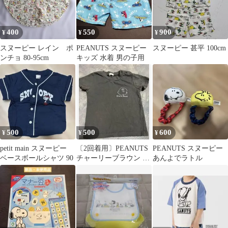
400
550
900
¥
¥
¥
スヌーピー レイン ポ
PEANUTS スヌーピー
スヌーピー 甚平 100cm
ンチョ 80-95cm
キッズ 水着 男の子用
500
500
600
¥
¥
¥
petit main スヌーピー
〔2回着用〕PEANUTS
PEANUTS スヌーピー
ベースボールシャツ 90
チャーリーブラウン T
あんよでラトル
シャツ80サイズ