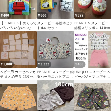
400
800
399
¥
¥
¥
【PEANUTS】めくって
スヌーピー 布絵本とラ
PEANUTS スヌーピー
パリパリいないいない
トルのセット
総柄スリッポン 14.0cm
ばあ布えほん スヌーピ
ー
1,000
2,222
480
¥
¥
¥
ベビー用 ガーゼハンカ
PEANUT スヌーピー 鍵
UNIQLO スヌーピー ベ
チ まとめ売り 22枚セッ
盤ハーモニカ ピアニカ
ビーパジャマ 上下セッ
ト
メロディオン キルトバ
ト 80cm ピンク
ッグ