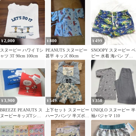
ス 80 95 120 3点
ブロック 積み木 木
レトロ スヌーピー・ト
製 昭和
トロ
2,000
800
499
¥
¥
¥
スヌーピー ハワイ Tシ
PEANUTS スヌーピー
SNOOPY スヌーピー ベ
ャツ 3T 90cm 100cm
甚平 キッズ 80cm
ビー 水着 海パン ブル
ー
3,900
549
350
¥
¥
¥
BREEZE PEANUTS ス
上下セット スヌーピー
UNIQLO スヌーピー 半
ヌーピーキッズTシャ
ハーフパンツ 半ズボ
袖パジャマ 110
ツ OR80・BL90新品
ン セットアップ
SNOOPY