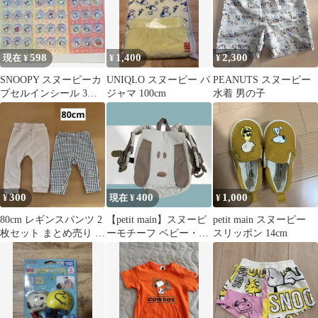
598
1,400
2,300
現在 ¥
¥
¥
SNOOPY スヌーピーカ
UNIQLO スヌーピー パ
PEANUTS スヌーピー
プセルインシール 3点
ジャマ 100cm
水着 男の子
セット PEANUTS
300
400
1,000
¥
現在 ¥
¥
80cm レギンスパンツ 2
【petit main】スヌーピ
petit main スヌーピー
枚セット まとめ売り チ
ーモチーフ ベビー・キ
スリッポン 14cm
ェック ワッフル スヌー
ッズ リュック キャンバ
ピー
ス