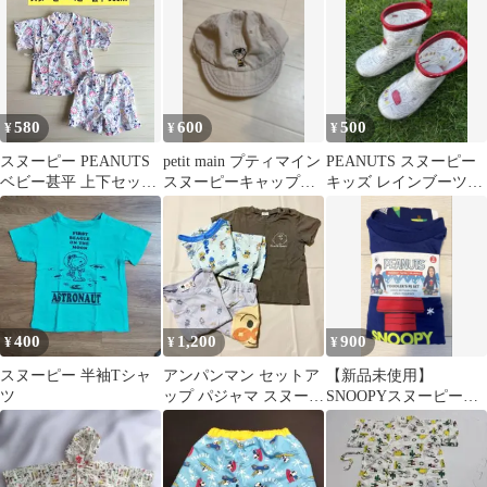
580
600
500
¥
¥
¥
スヌーピー PEANUTS
petit main プティマイン
PEANUTS スヌーピー
ベビー甚平 上下セット
スヌーピーキャップ
キッズ レインブーツ
サイズ90cm 花火柄
帽子 ベビー 48cm
15cm
400
1,200
900
¥
¥
¥
スヌーピー 半袖Tシャ
アンパンマン セットア
【新品未使用】
ツ
ップ パジャマ スヌーピ
SNOOPYスヌーピール
ーTシャツ3点まとめ売
ームウェア パジャマ キ
り
ッズ ベビー