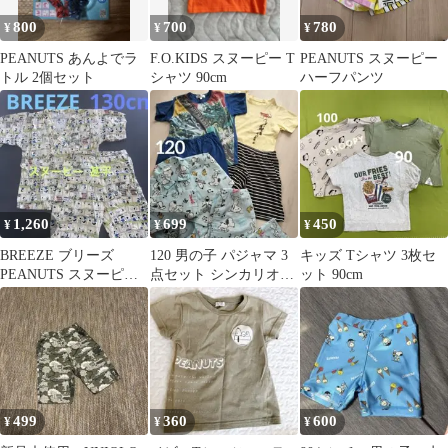
800
700
780
¥
¥
¥
PEANUTS あんよでラ
F.O.KIDS スヌーピー T
PEANUTS スヌーピー
トル 2個セット
シャツ 90cm
ハーフパンツ
1,260
699
450
¥
¥
¥
BREEZE ブリーズ
120 男の子 パジャマ 3
キッズ Tシャツ 3枚セ
PEANUTS スヌーピー
点セット シンカリオン
ット 90cm
コミック柄 甚平 上下セ
スヌーピー ディズニー
ット
499
360
600
¥
¥
¥