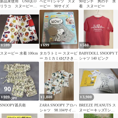
新品未使用 UNIQLO
ベビーTシャツ スヌ
90センチ 男の子 水
リラコ スヌーピー
ーピー 90サイズ
着 スヌーピー
110
599
699
580
¥
¥
¥
スヌーピー 水着 100cm
タカラトミー スヌーピ
BABYDOLL SNOOPY T
ー カミカミゆびさき布
シャツ 140 ピンク
あそび
999
1,800
3,900
¥
¥
¥
SNOOPY甚兵衛
ZARA SNOOPY アロハ
BREEZE PEANUTS ス
シャツ 98.104サイ
ヌーピーキッズTシャ
ズ セット
ツ 90サイズ 新品