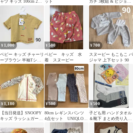
ャツ キッズ 100cm 2枚
ット
カチ 3枚組 & ピジョン
セット
哺乳びん除菌料 ミルク
ポンS
1,000
500
700
¥
¥
¥
ベビー キッズ チャーリ
ベビー キッズ 水
スヌーピー もこもこ パ
ーブラウン 半袖Tシャ
着 スヌーピー
ジャマ 上下セット 90
ツ 90cm
1,180
500
500
¥
¥
¥
【当日発送】SNOOPY
80cm レギンスパンツ
子ども用 ハンドタオル
キッズ ラッシュガード
4点セット UNIQLO
＆靴下 まとめ売り入り
90cm
H&M 女の子
10点セット スヌーピ
ー 他