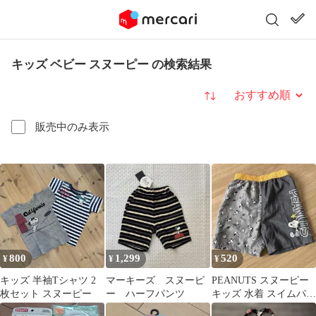
キッズ ベビー スヌーピー の検索結果
並び替え
販売中のみ表示
800
1,299
520
¥
¥
¥
キッズ 半袖Tシャツ 2
マーキーズ スヌーピ
PEANUTS スヌーピー
枚セット スヌーピー
ー ハーフパンツ
キッズ 水着 スイムパン
ツ