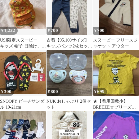
1,222
700
700
¥
¥
¥
USJ限定スヌーピー
古着【95.100サイズ】
スヌーピー フリースジ
キッズ 帽子 日除け、あ
キッズパンツ2枚セット
ャケット アウター
ご紐付き
スヌーピー 無地ネイ
ビー
300
800
699
¥
¥
¥
SNOOPY ビーチサンダ
NUK おしゃぶり 2個セ
★【着用回数少】
ル 19-21cm
ット
BREEZE☆ブリーズ☆
チャーリーブラウン☆
スヌーピー★