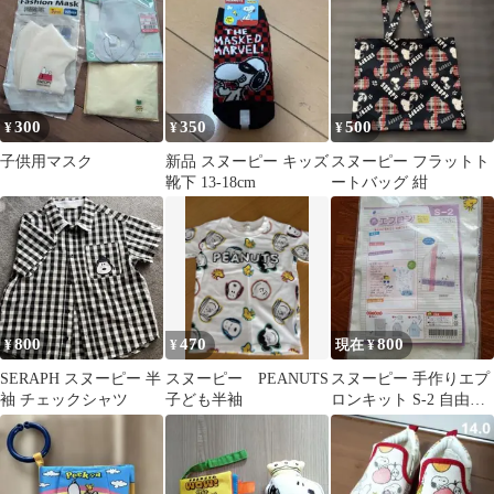
300
350
500
¥
¥
¥
子供用マスク
新品 スヌーピー キッズ
スヌーピー フラットト
靴下 13-18cm
ートバッグ 紺
800
470
800
¥
¥
現在 ¥
SERAPH スヌーピー 半
スヌーピー PEANUTS
スヌーピー 手作りエプ
袖 チェックシャツ
子ども半袖
ロンキット S-2 自由研
究 エプロン