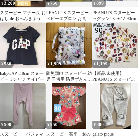
3,200
750
899
¥
¥
¥
スヌーピー マナー豆 お
PEANUTS スヌーピー
PEANUTS スヌーピー
はし de おべんきょう
ベビーエプロン お食事
ラグランTシャツ 90cm
知育玩具
エプロン ポケット付き
580
1,999
1,199
¥
¥
¥
babyGAP 110cm スヌー
防災頭巾 スヌーピー 幼
【新品/未使用】
ピー Tシャツ ネイビー
児 子供用 防災ずきん
PEANUTS スヌーピー
入園 キッズ 保育園 幼
ラッシュガード 水着
稚園
90
500
950
800
¥
¥
¥
スヌーピー パジャマ
スヌーピー 甚平 女の
gelato pique