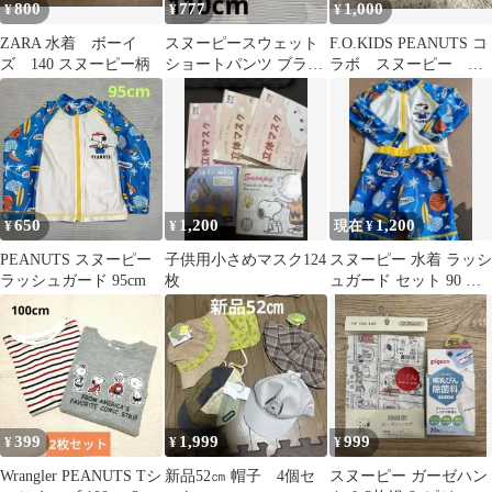
800
777
1,000
¥
¥
¥
ZARA 水着 ボーイ
スヌーピースウェット
F.O.KIDS PEANUTS コ
ズ 140 スヌーピー柄
ショートパンツ ブラン
ラボ スヌーピー ハ
シェスブラウンショー
ーフパンツ 90cm
トパンツ 2点
650
1,200
1,200
¥
¥
現在 ¥
PEANUTS スヌーピー
子供用小さめマスク124
スヌーピー 水着 ラッシ
ラッシュガード 95cm
枚
ュガード セット 90 男
の子 ベビー キッズ 西
松屋
399
1,999
999
¥
¥
¥
Wrangler PEANUTS Tシ
新品52㎝ 帽子 4個セ
スヌーピー ガーゼハン