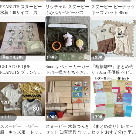
PEANUTS スヌーピー
リッチェル スヌーピー
スヌーピー ピーナッツ
水着 130サイズ 男の
ふかふかベビーバス
キッズ ハット 48cm
子 キッズ
4,200
400
990
現在 ¥
¥
¥
GELATO PIQUE
Snoopy ベビーカーガー
『断捨離中』まとめ売
PEANUTS ブランケッ
ドバー様おもちゃお値
り 70cm 子供服 ベビー
ト ポーチセット
下げしました
服 スヌーピー
PEANUTS
1,111
900
398
¥
¥
¥
スヌーピー ベビー
スヌーピー 木製つみき
《まとめ売り》レター
服 キッズ服 トップ
セット 知育玩具 ウッド
セット おすそ分け 平成