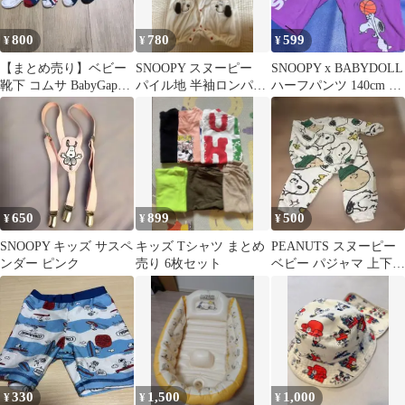
800
780
599
¥
¥
¥
【まとめ売り】ベビー
SNOOPY スヌーピー
SNOOPY x BABYDOLL
靴下 コムサ BabyGap
パイル地 半袖ロンパー
ハーフパンツ 140cm パ
BRANSHES 11足セッ
ス カバーオール 80cm
ープル
ト
650
899
500
¥
¥
¥
SNOOPY キッズ サスペ
キッズ Tシャツ まとめ
PEANUTS スヌーピー
ンダー ピンク
売り 6枚セット
ベビー パジャマ 上下セ
ットサイズ95
330
1,500
1,000
¥
¥
¥