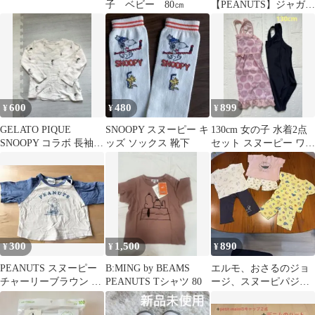
子 ベビー 80㎝
【PEANUTS】ジャガー
ド kids ロングパンツ
600
480
899
¥
¥
¥
GELATO PIQUE
SNOOPY スヌーピー キ
130cm 女の子 水着2点
SNOOPY コラボ 長袖カ
ッズ ソックス 靴下
セット スヌーピー ワン
ットソー XXS
ピース水着
300
1,500
890
¥
¥
¥
PEANUTS スヌーピー
B:MING by BEAMS
エルモ、おさるのジョ
チャーリーブラウン T
PEANUTS Tシャツ 80
ージ、スヌーピパジャ
シャツ 80cm
マ セットアップ 100サ
イズまとめ売り