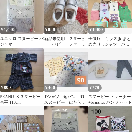
1,640
888
1,400
¥
¥
¥
ユニクロ スヌーピー パ
新品未使用 スヌーピ
子供服 キッズ服 まと
ジャマ
ー ベビー ファース
め売り Tシャツ パン
ト スニーカー
ツ ワンピース １３
12.5cm ベージュ
点 １００サイズ
899
400
770
¥
¥
¥
PEANUTS スヌーピー
Tシャツ 短パン 90
スヌーピー トレーナー
甚平 110cm
スヌーピー はたらく
+branshes パンツ セット
車 クマ