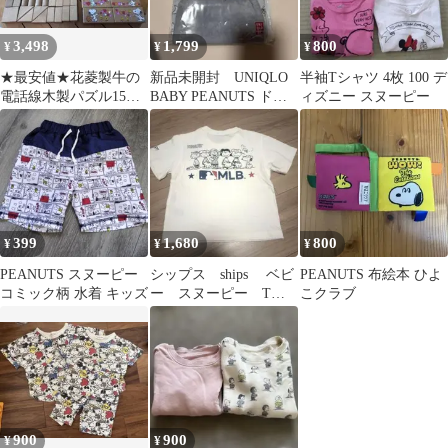
3,498
1,799
800
¥
¥
¥
★最安値★花菱製牛の
新品未開封 UNIQLO
半袖Tシャツ 4枚 100 デ
電話線木製パズル15個
BABY PEANUTS ドラ
ィズニー スヌーピー
スヌーピーイラスト入
イパジャマ 100cm
つみき39個セット
399
1,680
800
¥
¥
¥
PEANUTS スヌーピー
シップス ships ベビ
PEANUTS 布絵本 ひよ
コミック柄 水着 キッズ
ー スヌーピー Tシ
こクラブ
ャツ
900
900
¥
¥