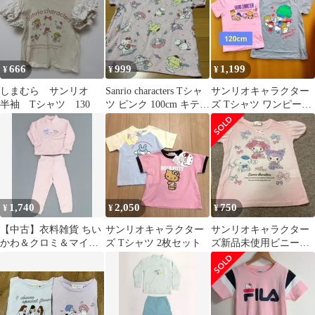
ーディガン IB
666
999
1,199
¥
¥
¥
しまむら サンリオ
Sanrio characters Tシャ
サンリオキャラクター
半袖 Tシャツ 130
ツ ピンク 100cm キティ
ズ Tシャツ ワンピース
ー
2枚セット 120cm
1,740
2,050
750
¥
¥
¥
【中古】衣料雑貨 ちい
サンリオキャラクター
サンリオキャラクター
かわ＆クロミ＆マイメ
ズ Tシャツ 2枚セット
ズ新品未使用ビニール
ロディ フリースセット
タグ付き120㎝
(長袖/キッズ) ピンク
110cm 「ちいかわ なん
か小さくてかわいいや
つ×サンリオキャラクタ