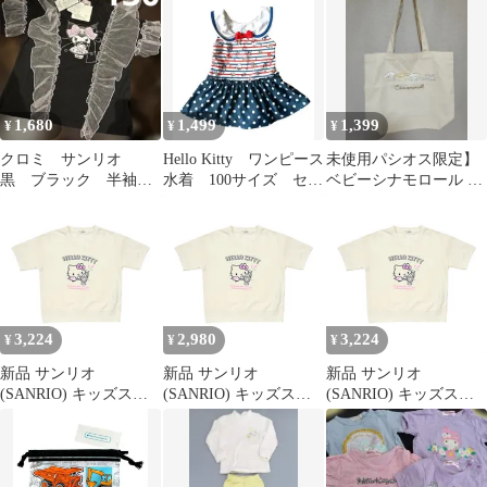
めて
1,680
1,499
1,399
¥
¥
¥
クロミ サンリオ
Hello Kitty ワンピース
未使用パシオス限定】
黒 ブラック 半袖T
水着 100サイズ セー
ベビーシナモロール 帆
シャツ フリル リ
ラー襟 キティちゃん
布トートバッグ 刺繍デ
ボン 女の子 130
ザイン
3,224
2,980
3,224
¥
¥
¥
新品 サンリオ
新品 サンリオ
新品 サンリオ
(SANRIO) キッズスウ
(SANRIO) キッズスウ
(SANRIO) キッズスウ
ェットTシャツ ハロー
ェットTシャツ ハロー
ェットTシャツ ハロー
キティ 140cm 衣料品 子
キティ 110cm 衣料品 子
キティ 130cm 衣料品 子
ども用 948438
ども用 948357
ども用 948420