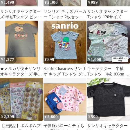
1,499
2,300
999
¥
¥
¥
サンリオキャラクター
サンリオ キッズ パーカ
サンリオキャラクター
ズ 半袖Tシャツ ピンク
ー Tシャツ 2枚セット
Tシャツ 120サイズ
120cm キッズ 新品タグ
110
付き
1,377
899
1,000
¥
¥
¥
★メルカリ便★サンリ
Sanrio Characters サンリ
キャラクター 半袖
オキャラクターズ 半袖
オ キッズ Tシャツ グレ
Tシャツ 4枚 100cm マ
Tシャツ 110cm
ー 120
イメロ クロミ シナ
ぷしゅ
2,399
2,600
599
¥
¥
¥
【正規品】ポムポムプ
子供服ハローキティち
サンリオキャラクター