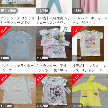
ーズ×ユニクロ スペー
スツアー」
500
1,740
550
現在 ¥
¥
¥
ブランシェス サンリオ
【中古】衣料雑貨 シナ
FILA ハローキティ Tシ
キャラクターズ Tシャ
モロール＆ハチワレ フ
ャツ 150サイズ
ツ 2枚セット 110 まと
リースセット(長袖/キ
め売り
ッズ) ライトブルー
160cm 「ちいかわ なん
か小さくてかわいいや
つ×サンリオキャラクタ
ーズ×ユニクロ スペー
スツアー」
888
1,000
580
¥
¥
¥
サンリオキャラクター
キャラクター 半袖
【美品】サンリオ キ
Tシャツ 140
Tシャツ 4枚 110cm マ
ッズ Tシャツ 110セ
イメロ キティ ティン
ンチ
カーベル
1,300
1,280
600
¥
¥
¥