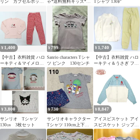
リン カプセルポップ
ゃ*送料無料キッズ*未
Tシャツ 130㌢
シール 喫茶店ぷくっ
使用パンツ*新品サンリ
とシール キラフチ
オ*半袖Ｔシャツ
1,400
799
1,740
¥
¥
¥
【中古】衣料雑貨 ハロ
Sanrio characters Tシャ
【中古】衣料雑貨 ハロ
ーキティ＆マイメロデ
ツ ピンク 130センチ
ーキティ＆うさぎ フリ
ィ フリースセット ピン
ースセット(長袖/キッ
ク×レッド キッズ160cm
ズ) オフホワイト
「サンリオキャラクタ
160cm 「ちいかわ なん
ーズ×ユニクロ」
か小さくてかわいいや
つ×サンリオキャラクタ
ーズ×ユニクロ スペー
スツアー」
3,800
730
8,847
¥
¥
¥
サンリオ Tシャツ
サンリオキャラクター
アイスビスケット アイ
130㎝ 3枚セット
Tシャツ 110cm上下セッ
スビスケット ジップア
ト売り
ップ サンリオ マイメロ
ディ キッズ ニット カ