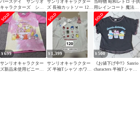
バースデイ サンリオ
サンリオキャラクター
当時物 昭和レトロ 子供
キャラクターズ シナ
ズ 長袖カットソー 120
用レインコート 魔法の
モン 着ぐるみ なり
㎝新品未使用タグ付き
アイドル パステルユー
きり 90〜100
ミ 日本製
699
1,399
500
¥
¥
¥
サンリオキャラクター
サンリオキャラクター
《お値下げ中‼️》Sanrio
ズ新品未使用ビニール
ズ 半袖Tシャツ ホワイ
characters 半袖Tシャツ
タグ付き130㎝
ト 120cm 新品タグ付
110cm