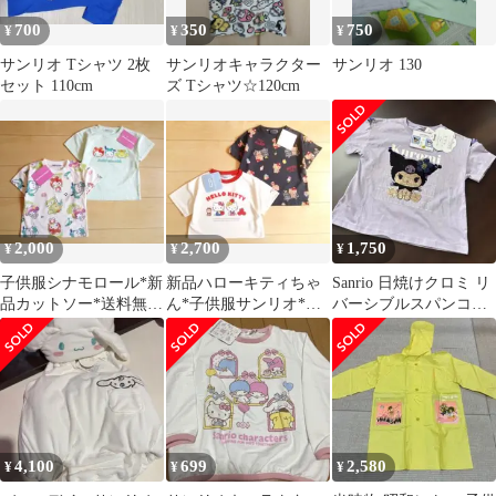
700
350
750
¥
¥
¥
サンリオ Tシャツ 2枚
サンリオキャラクター
サンリオ 130
セット 110cm
ズ Tシャツ☆120cm
2,000
2,700
1,750
¥
¥
¥
子供服シナモロール*新
新品ハローキティちゃ
Sanrio 日焼けクロミ リ
品カットソー*送料無料
ん*子供服サンリオ*未
バーシブルスパンコー
キッズ*サンリオ*未使
使用SANRIO*送料無料
ル Tシャツ 紫 120cm
用キティプリン
キッズ
4,100
699
2,580
¥
¥
¥