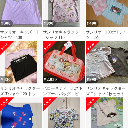
300
990
400
¥
¥
¥
サンリオ キッズ T
サンリオキャラクター
サンリオ 100cmTシャ
シャツ 130
Tシャツ 110
ツ 2点
330
2,050
999
¥
¥
¥
サンリオキャラクター
ハローキティ ボスト
サンリオキャラクター
ズ Tシャツ 120 トップ
ンプールバッグ ビー
ズ Tシャツ 2枚セット
ス サンリオ キテ
チバッグ サンリオ
ィ マイメロ
日焼けキティ 新品