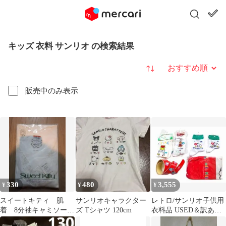
キッズ 衣料 サンリオ の検索結果
並び替え
販売中のみ表示
330
480
3,555
¥
¥
¥
スイートキティ 肌
サンリオキャラクター
レトロ/サンリオ子供用
着 8分袖キャミソー
ズ Tシャツ 120cm
衣料品 USED＆訳あり
ル Lサイズ
未使用品等含む6点まと