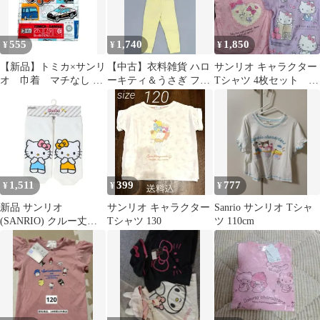
555
1,740
1,850
¥
¥
¥
【新品】トミカ×サンリ
【中古】衣料雑貨 ハロ
サンリオ キャラクター
オ 巾着 マチなし 約
ーキティ＆うさぎ フリ
Tシャツ 4枚セット 綿
16cm×18cm 小物入れ
ースセット(長袖/キッ
100
ズ) オフホワイト
120cm 「ちいかわ なん
か小さくてかわいいや
つ×サンリオキャラクタ
ーズ×ユニクロ スペー
スツアー」
1,511
399
777
¥
¥
¥
新品 サンリオ
サンリオ キャラクター
Sanrio サンリオ Tシャ
(SANRIO) クルー丈ソ
Tシャツ 130
ツ 110cm
ックス ハローキティ 靴
下 23-25cm 衣料品 対象
年齢12歳以上 綿71% ポ
リエステル27% ポリウ
レタン2% 388793