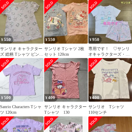
点セット 120cm 保育
園着
550
550
950
¥
¥
¥
サンリオ キャラクター
サンリオ Tシャツ 2枚
専用です！ ♡サンリ
ズ 総柄 Tシャツ ピンク
セット 120cm
オキャラクターズ・T
120cm
シャツ＆ショートパン
ツ・110cm♡
500
400
400
¥
¥
¥
Sanrio Characters Tシャ
サンリオ キャラクター
サンリオ Tシャツ
ツ 120cm
Tシャツ 130
110センチ