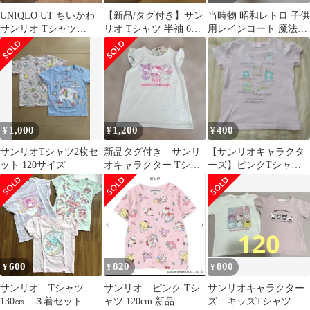
UNIQLO UT ちいかわ
【新品/タグ付き】サン
当時物 昭和レトロ 子供
サンリオ Tシャツ
リオ Tシャツ 半袖 6歳
用レインコート 魔法の
110cm シナモン ハ
110cmくらい
アイドル パステルユー
チワレ
ミ 日本製
1,000
1,200
400
¥
¥
¥
サンリオTシャツ2枚セ
新品タグ付き サンリ
【サンリオキャラクタ
ット 120サイズ
オキャラクター Tシャ
ーズ】ピンクTシャ
ツ 120 クロミ マイ
ツ 110 小さめ
メロ キティ
600
820
800
¥
¥
¥
サンリオ Tシャツ
サンリオ ピンク Tシ
サンリオキャラクター
130㎝ ３着セット
ャツ 120cm 新品
ズ キッズTシャツ 2