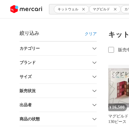
ンツにスキップ
キットウェル
マグビルド
カ
絞り込み
キット
クリア
カテゴリー
販売
ブランド
サイズ
販売状況
出品者
16,500
¥
マグビル
商品の状態
130ピー
ル マグ