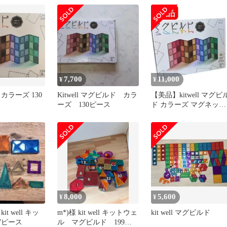
7,700
11,000
¥
¥
カラーズ 130
Kitwell マグビルド カラ
【美品】kitwell マグビ
ーズ 130ピース
ド カラーズ マグネット
ブロック 130ピース
8,000
5,600
¥
¥
t well キッ
m*)様 kit well キットウェ
kit well マグビルド
7ピース
ル マグビルド 199ピ