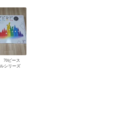
ース【箱無し】
 70ピース
 パネルシリーズ