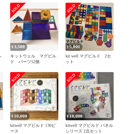
知育玩
具//735104/X000W2GVRH
3,500
5,000
¥
¥
ル
キットウェル マグビル
kit well マグビルド 2セ
ド パーツ52個
ット
10,000
10,000
¥
¥
kitwell マグビルド 130ピ
kitwell マグビルド パネル
ース
シリーズ 2点セット