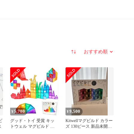
並び替え
5,780
9,500
¥
¥
ビ
グッド・トイ 受賞 キッ
Kitwellマグビルド カラー
ス
トウェル マグビルド ベ
ズ 130ピース 新品未開封
ーシックセット 70ピース
マグネットブロック