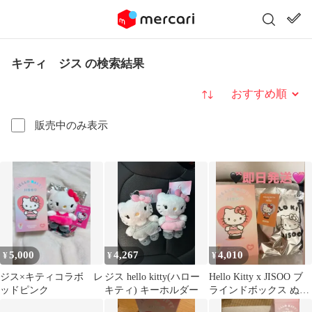
キティ ジス の検索結果
並び替え
販売中のみ表示
5,000
4,267
4,010
¥
¥
¥
ジス×キティコラボ レ
ジス hello kitty(ハロー
Hello Kitty x JISOO ブ
ッドピンク
キティ) キーホルダー
ラインドボックス ぬい
ぐるみペンダント