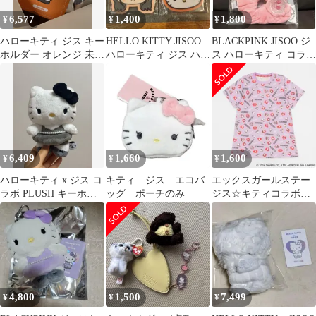
6,577
1,400
1,800
¥
¥
¥
ハローキティ ジス キー
HELLO KITTY JISOO
BLACKPINK JISOO ジ
ホルダー オレンジ 未開
ハローキティ ジス ハン
ス ハローキティ コラボ
封 出品
ドミラー
シュシュ
6,409
1,660
1,600
¥
¥
¥
ハローキティ x ジス コ
キティ ジス エコバ
エックスガールステー
ラボ PLUSH キーホル
ッグ ポーチのみ
ジス☆キティコラボワ
ダー ブラック グレー
ンピース140
ぬいぐるみ
4,800
1,500
7,499
¥
¥
¥