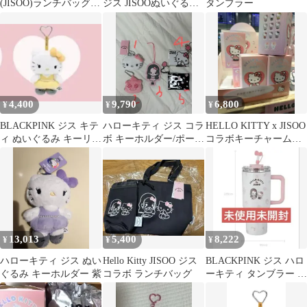
(JISOO)ランチバッグセ
ジス JISOOぬいぐるみ
タンブラー
ット ブラック
ブラインドボックス
4,400
9,790
6,800
¥
¥
¥
BLACKPINK ジス キテ
ハローキティ ジス コラ
HELLO KITTY x JISOO
ィ ぬいぐるみ キーリン
ボ キーホルダー/ポーチ
コラボキーチャーム
グ 【YELLOW】
セット
レア ブラック
13,013
5,400
8,222
¥
¥
¥
ハローキティ ジス ぬい
Hello Kitty JISOO ジス
BLACKPINK ジス ハロ
ぐるみ キーホルダー 紫
コラボ ランチバッグ
ーキティ タンブラー 新
品 jisoo Kitty