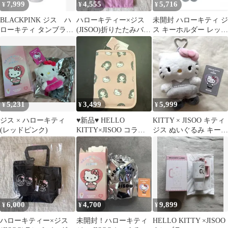
7,999
4,555
5,716
¥
¥
¥
BLACKPINK ジス ハ
ハローキティー×ジス
未開封 ハローキティ ジ
ローキティ タンブラ
(JISOO)折りたたみバッ
ス キーホルダー レッド
ー 新品 jisoo Kitty
グ ピンク
ピンク
5,231
3,499
5,999
¥
¥
¥
ジス × ハローキティ
♥新品♥ HELLO
KITTY × JISOO キティ
(レッドピンク)
KITTY×JISOO コラボ
ジス ぬいぐるみ キーリ
キティ パスポートケー
ング ピンクグレー
ス
6,000
4,700
9,899
¥
¥
¥
ハローキティー×ジス
未開封！ハローキティ
HELLO KITTY ×JISOO