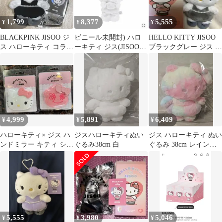
1,799
8,377
5,555
¥
¥
¥
BLACKPINK JISOO ジ
ビニール未開封) ハロ
HELLO KITTY JISOO
ス ハローキティ コラボ
ーキティ ジス(JISOO)
ブラックグレー ジス キ
ブラック ぬいぐるみ
ぬいぐるみ キーリング
ティー
シークレット白
4,999
5,891
6,409
¥
¥
¥
ハローキティ× ジス ハ
ジスハローキティぬい
ジス ハローキティ ぬい
ンドミラー キティ シュ
ぐるみ38cm 白
ぐるみ 38cm レインボ
モン 2つセット
ー
5,555
3,980
5,046
¥
¥
¥