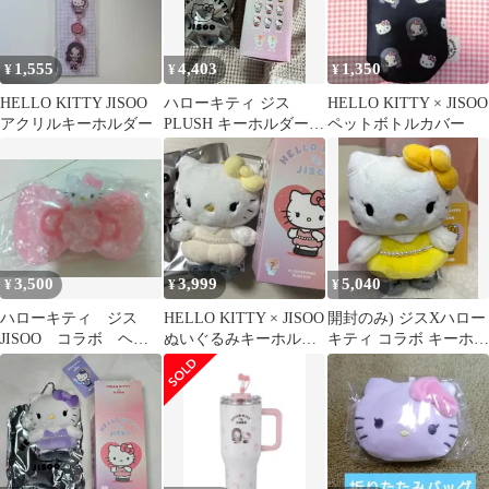
1,555
4,403
1,350
¥
¥
¥
HELLO KITTY JISOO
ハローキティ ジス
HELLO KITTY × JISOO
アクリルキーホルダー
PLUSH キーホルダー
ペットボトルカバー
オレンジ
3,500
3,999
5,040
¥
¥
¥
ハローキティ ジス
HELLO KITTY × JISOO
開封のみ) ジスXハロー
JISOO コラボ ヘア
ぬいぐるみキーホルダ
キティ コラボ キーホル
クリップ
ー アイボリー
ダー イェロー