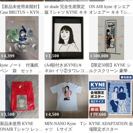
【新品未使用未開封】
iri shade 完全生産限定
ON AIR kyne オンエア
Casa BRUTUS × KYNE
版 Tシャツ KYNE キネ
オンエアー キネ Tシャ
トートバッグ３点セッ
ツ
ト
4,399
1,500
500,000
¥
¥
¥
kyne ノート 付箋紙
(A4額付き)KYNE(キ
【限定50部】KYNE シ
ペン 袋 セット 福
ネ)iri イリ②タワレコ
ルクスクリーン 豪華ア
岡市美術館 個展限定
ポスター風切り抜き
ーティスト陣による合
同制作
3,500
4,500
10,600
¥
¥
¥
新品未使用 KYNE
MIN-NANO Kyne Tシ
KYNE ADAPTATION 会
ONAIR Tシャツ レッド
ャツ Lサイズ
場限定ポスター