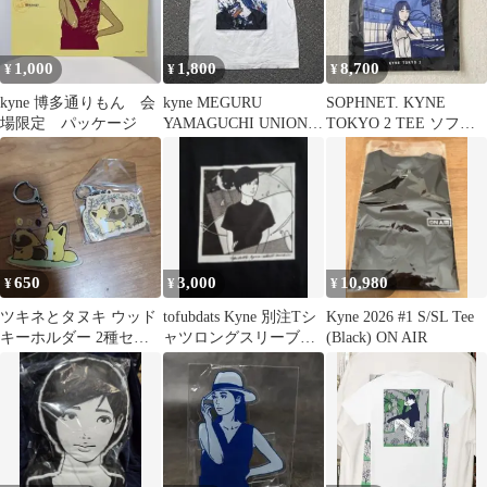
1,000
1,800
8,700
¥
¥
¥
kyne 博多通りもん 会
kyne MEGURU
SOPHNET. KYNE
場限定 パッケージ
YAMAGUCHI UNION
TOKYO 2 TEE ソフキ
SODA Tシャツ 白L
ネ SOPH KYNE
650
3,000
10,980
¥
¥
¥
ツキネとタヌキ ウッド
tofubdats Kyne 別注Tシ
Kyne 2026 #1 S/SL Tee
キーホルダー 2種セッ
ャツロングスリーブT
(Black) ON AIR
ト
シャツ黒L