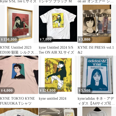
Kyne S/SL Tee Lサイズ
Tシャツ ブラック M
on air オンエアー シル
バー
150,000
7,800
3,800
¥
¥
¥
KYNE Untitled 2023
kyne Untitled 2024 S/S
KYNE ISI PRESS vol.1
ED100 額装 シルクスク
Tee ON AIR XLサイズ
&2
リーン
4,000
124,800
5,500
¥
¥
¥
KYNE TOKYO KYNE
kyne untitled 2024
kyne/adidas キネ・アデ
FUKUOKA Tシャツ
ィダス【A4サイズ写真
ポスター額装付２点セ
ット