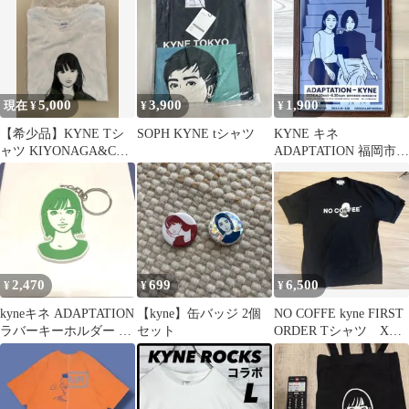
5,000
3,900
1,900
現在 ¥
¥
¥
【希少品】KYNE Tシ
SOPH KYNE tシャツ
KYNE キネ
ャツ KIYONAGA&CO.
ADAPTATION 福岡市美
（SOPH.）✕KYNE
術館 ポスター チラシ
フライヤー
2,470
699
6,500
¥
¥
¥
kyneキネ ADAPTATION
【kyne】缶バッジ 2個
NO COFFE kyne FIRST
ラバーキーホルダー ラ
セット
ORDER Tシャツ XL
バーストラップ
黒 ブラック