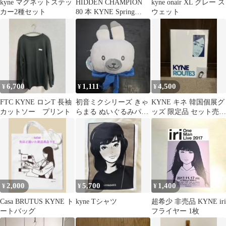
kyne マグネットステッ
HIDDEN CHAMPION
kyne onair XL グレー ス
カー2種セット
80 本 KYNE Spring
ウェット
2026
6,700
1,111
4,500
¥
¥
¥
FTC KYNE ロンT 長袖
初音ミクシリーズ きゃ
KYNE キネ 韓国個展グ
カットソー プリント
らまる ぬいぐるみパス
ッズ 限定品 セット売り
ケース ユキネ
①ポストカード ②ピン
バッジ
2,000
5,700
1,400
¥
¥
¥
Casa BRUTUS KYNE ト
kyne Tシャツ
超希少 非売品 KYNE iri
ートバッグ
フライヤー 1枚