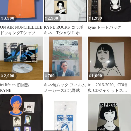
3,900
2,980
1,999
¥
¥
¥
ON AIR NONCHELEEE
KYNE ROCKS コラボ
kyne トートバッグ
ドッキングTシャツ
キネ Tシャツ L ホワ
リメイク KYNE
イト アート
2,000
700
1,000
¥
¥
¥
iri life ep 初回盤
キネ旬ムック フィルム
iri「2016-2020」CD特
KYNE
メーカーズ2 北野武
典 CDジャケットステ
ッカー KYNE キネ