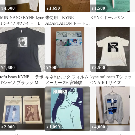
4,300
1,690
1,500
¥
¥
¥
MIN-NANO KYNE kyne
未使用！KYNE
KYNE ボールペン
Tシャツ ホワイト L
ADAPTATION トートバ
ッグ キネ
1,600
700
3,500
¥
¥
¥
tofu beats KYNE コラボ
キネ旬ムック フィルム
kyne tofubeats Tシャツ
Tシャツ ブラック Mサ
メーカーズ6 宮崎駿
ON AIR Lサイズ
イズ
2,000
1,099
4,000
¥
¥
¥