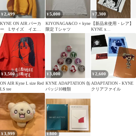
2,499
5,000
7,300
¥
¥
¥
KYNE ON AIR パーカ
KIYONAGA&CO × kyne
【新品未使用・レア】
ー Lサイズ イエロ
限定 Tシャツ
KYNE x
ー オレンジ
MANAGE*DESTROY
TEE
3,500
3,000
2,600
¥
¥
¥
ON AIR Kyne L size Red
KYNE ADAPTATION 缶
ADAPTATION - KYNE
LS tee
バッジ10種類
クリアファイル
3,999
800
¥
¥