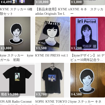
4,499
18,000
1,800
¥
¥
¥
KYNE ステッカー 6種
【新品未使用】KYNE x
KYNE キネ ステッカ
類セット
adidas Originals Tee L
ー
3,000
1,500
1,200
¥
¥
¥
kyne ステッカー kyne
KYNE ISI PRESS vol.1
【kyneデザイン】 iri デ
ガール 初期
ビュー10周年記念ライ
ブフライヤー２枚セッ
ト
5,200
3,700
4,500
現在 ¥
¥
¥
ON AIR Radio Coconut
SOPH. KYNE TOKYO 2
kyne ステッカー キネ