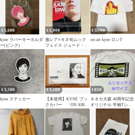
5,600
1,980
5,700
¥
¥
¥
kyne ラバーキーホルダ
激レア⭐️キネ旬ムック
on-air kyne ロンT
ー(ピンク)
フェイス ジュード・ロ
ウ 写真集
3,500
3,500
850
¥
¥
¥
kyne ステッカー
【未使用】KYNE ブッ
キネカ大森 40周年記念
クカバー 「ON AIR x
オリジナル 半袖Tシャ
CORNERSHOP」
ツ Mサイズ ホワイト