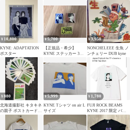
赤 Mサイズ
10,800
5,700
3,950
¥
¥
¥
KYNE: ADAPTATION
【正規品・希少】
NONCHELEEE 生魚 ノ
ポスター
KYNE ステッカー 3枚
ンチェリー DUB kyne
セット (FTC / ON AIR)
880
5,999
1,780
¥
¥
¥
北海道撮影社 キタキネ
KYNE Tシャツ on air L
FUJI ROCK BEAMS
の親子 ポストカードセ
サイズ
KYNE 2017 限定 バン
ット
ドtシャツ S