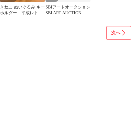
きねこ ぬいぐるみ キー
SBIアートオークション
ホルダー 平成レト
SBI ART AUCTION カ
ロ ピーナツクラブ キ
タログ kyne
ネコ
次へ