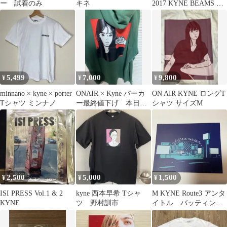
ー 試着のみ
キネ
2017 KYNE BEAMS T
シャツ
5,499
7,000
9,800
¥
¥
¥
minnano × kyne × porter
ONAIR × Kyne パーカ
ON AIR KYNE ロングT
Tシャツ ミンナノ
ー最終値下げ 本日削
シャツ サイズM
除予定
2,500
5,000
1,500
¥
¥
¥
ISI PRESS Vol.1 & 2
kyne 西本早希 Tシャ
M KYNE Route3 アンタ
KYNE
ツ 野村訓市
イトル バッティン
グ 大ポストカード型
ポスター