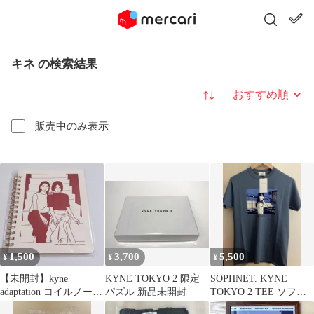
キネ の検索結果
並び替え
販売中のみ表示
1,500
3,700
5,500
¥
¥
¥
【未開封】kyne
KYNE TOKYO 2 限定
SOPHNET. KYNE
adaptation コイルノー
パズル 新品未開封
TOKYO 2 TEE ソフキ
ト キネ展
ネ SOPH KYNE