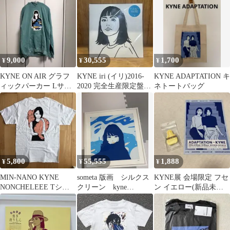
9,000
30,555
1,700
¥
¥
¥
KYNE ON AIR グラフ
KYNE iri (イリ)2016-
KYNE ADAPTATION キ
ィックパーカー Lサイ
2020 完全生産限定盤
ネトートバッグ
ズ
2LP新品未使用品
5,800
55,555
1,888
¥
¥
¥
MIN-NANO KYNE
someta 版画 シルクス
KYNE展 会場限定 フセ
NONCHELEEE Tシャ
クリーン kyne
ン イエロー(新品未使
ツ ミンナノ
backside works
用)