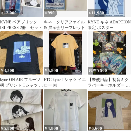
12,000
990
11,980
¥
¥
¥
KYNE ベアブリック
キネ クリアファイル
KYNE キネ ADAPTION
ISI PRESS 2冊 セット
& 展示会リーフレット
限定 ポスター
3,500
5,800
500
¥
¥
現在 ¥
kyne ON AIR フルーツ
FTC kyne Tシャツ イエ
【未使用品】初音ミク
柄 プリント Tシャツ ブ
ロー M
ラバーキーホルダー ク
ラック Lサイズ
リアカード セット 雪
ミク ユキネ
5,800
4,800
6,600
¥
¥
¥