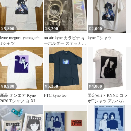
5,800
3,200
2,000
¥
¥
¥
kyne meguru yamaguchi
on air kyne カラビナ キ
kyne Tシャツ
Tシャツ
ーホルダー ステッカー
オンエアー キネ新品
8,980
5,350
4,000
¥
¥
¥
新品 オンエア Kyne
FTC kyne tee
限定⭐︎iri × KYNE コラ
2026 Tシャツ 白 XLサ
ボTシャツ アルバム
イズ
「Shade」完全生産限定
盤