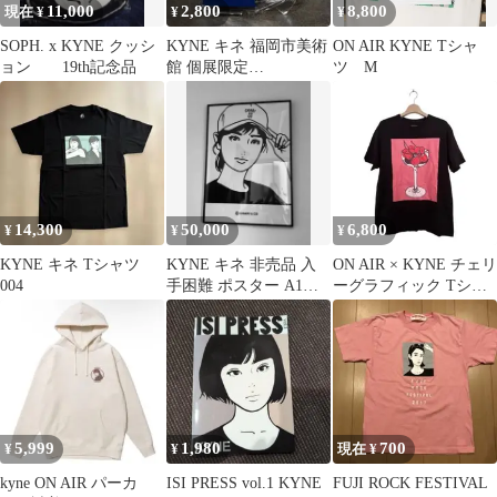
11,000
2,800
8,800
現在 ¥
¥
¥
SOPH. x KYNE クッシ
KYNE キネ 福岡市美術
ON AIR KYNE Tシャ
ョン 19th記念品
館 個展限定
ツ M
ADAPTATION アクリル
スタンド
14,300
50,000
6,800
¥
¥
¥
KYNE キネ Tシャツ
KYNE キネ 非売品 入
ON AIR × KYNE チェリ
004
手困難 ポスター A1サ
ーグラフィック Tシャ
イズ 841mm
ツ ブラック
5,999
1,980
700
¥
¥
現在 ¥
kyne ON AIR パーカ
ISI PRESS vol.1 KYNE
FUJI ROCK FESTIVAL