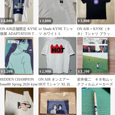
4,000
3,000
3,800
¥
¥
¥
ON AIR店舗限定 KYNE
iri Shade KYNE Tシャ
ON AIR × KYNE（キ
個展 ADAPTATION Tシ
ツ ホワイト L
ネ） Tシャツ ブラック
ャツ シャツ L
Mサイズ
1,200
2,900
3,200
¥
¥
¥
HIDDEN CHAMPION
ON AIR オンエアー
岩井俊二 キネ旬ムッ
Issue80 Spring 2026 kyne
HOT Tシャツ XL 白
クフィルムメーカーズ
KYNE