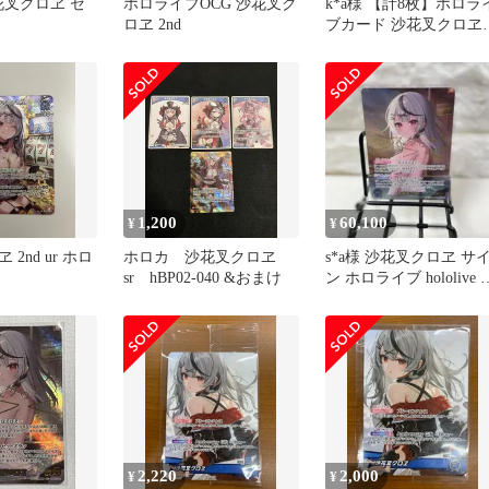
花叉クロヱ セ
ホロライブOCG 沙花叉ク
k*a様 【計8枚】ホロラ
ロヱ 2nd
ブカード 沙花叉クロヱ
関連カード まとめ売り
1,200
60,100
¥
¥
2nd ur ホロ
ホロカ 沙花叉クロヱ
s*a様 沙花叉クロヱ サ
sr hBP02-040 &おまけ
ン ホロライブ hololive 
ロカ カード レ
2,220
2,000
¥
¥