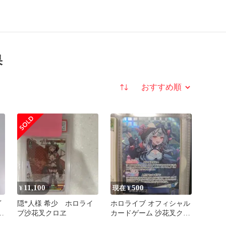
果
並び替え
11,100
500
¥
現在 ¥
ヴ
隠*人様 希少 ホロライ
ホロライブ オフィシャル
ロ
ブ沙花叉クロヱ
カードゲーム 沙花叉クロ
ヱ