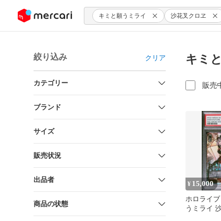
ンツにスキップ
キミと願うミライ
沙花叉クロヱ
絞り込み
キミと
クリア
カテゴリー
販売
ブランド
サイズ
販売状況
出品者
15,000
¥
ホロライブ 
商品の状態
うミライ 
PSA 10 ク