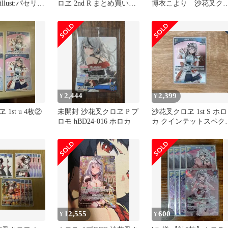
illust:パセリ)
ロヱ 2nd R まとめ買い値
博衣こより 沙花叉ク
DMR0
下げ可
ヱ 2枚セット
2,444
2,399
¥
¥
1st u 4枚②
未開封 沙花叉クロヱ P プ
沙花叉クロヱ 1st S ホロ
ロモ hBD24-016 ホロカ
カ クインテットスペク
ラム
12,555
600
¥
¥