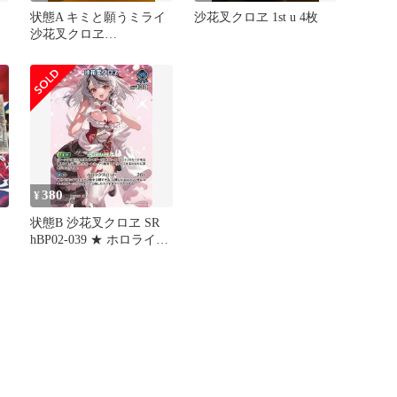
状態A キミと願うミライ
沙花叉クロヱ 1st u 4枚
沙花叉クロヱ
（HOL/WE36-31HLP）
［HLP］ ホロライブ ★
ヴァイスシュヴァルツ
380
¥
状態B 沙花叉クロヱ SR
hBP02-039 ★ ホロライブ
カードゲーム hololive ホ
ロカ