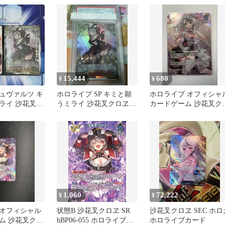
15,444
680
¥
¥
ュヴァルツ キ
ホロライブ SP キミと願
ホロライブ オフィシャ
ライ 沙花叉ク
うミライ 沙花叉クロヱ
カードゲーム 沙花叉ク
PSA 10 クロエ
ヱ SR
1,060
72,222
¥
¥
オフィシャル
状態B 沙花叉クロヱ SR
沙花叉クロヱ SEC ホロ
ム 沙花叉クロ
hBP06-055 ホロライブ
ホロライブカード