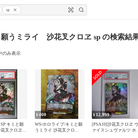
sp
願うミライ 沙花叉クロヱ sp の検索結
中のみ表示
400
12,999
¥
¥
SP キミと願
WS/ホロライブ/キミと願
[PSA10]沙花叉クロヱ 
沙花叉クロヱ
うミライ 沙花叉クロ
ァイスシュヴァルツ ホ
ロエ
ヱ/HLP/1枚
ライブ holoX SP