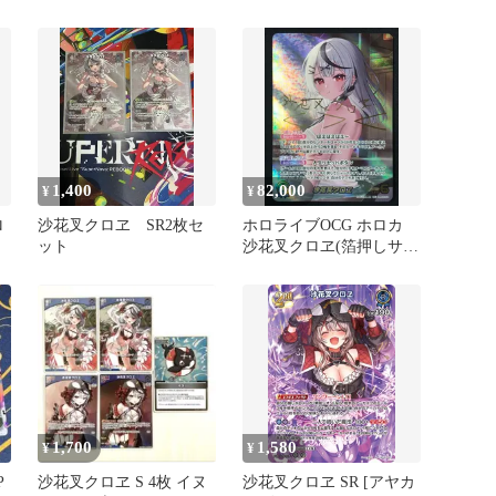
ルカード
1,400
82,000
¥
¥
ロ
沙花叉クロヱ SR2枚セ
ホロライブOCG ホロカ
ット
沙花叉クロヱ(箔押しサイ
ン入り) SEC hBP02-004
トレカ TCG 264
1,700
1,580
¥
¥
P
沙花叉クロヱ S 4枚 イヌ
沙花叉クロヱ SR [アヤカ