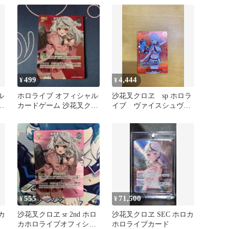
499
4,444
¥
¥
ル
ホロライブ オフィシャル
沙花叉クロヱ sp ホロラ
ロ
カードゲーム 沙花叉クロ
イブ ヴァイスシュヴァ
ヱ SR
ルツ
555
71,500
¥
¥
カ
沙花叉クロヱ sr 2nd ホロ
沙花叉クロヱ SEC ホロカ
カホロライブオフィシャ
ホロライブカード