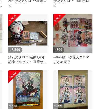
イ
2nd 沙花叉クロヱSR ホロ
沙花叉クロヱ SR ホロ
カ
カ
7,500
800
¥
¥
イ
沙花叉クロヱ 活動1周年
selfish様 沙花叉クロヱ
ホ
記念フルセット 直筆サイ
まとめ売り
ンサイン入りカード
300
599
¥
¥