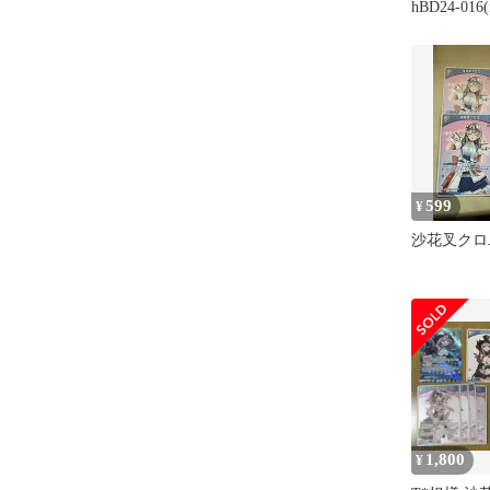
hBD24-016(
ITXFWPG0
599
¥
沙花叉クロヱ 
1,800
¥