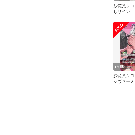
沙花叉クロヱ
しサイン 
スペクトラ
680
¥
沙花叉クロヱ SR
シヴァーミ
hBP06-0
ードゲーム