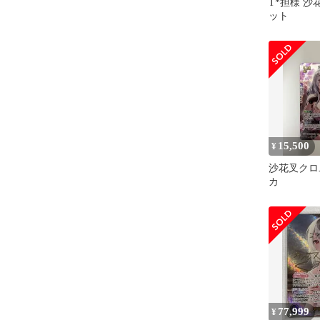
T*担様 沙
ット
15,500
¥
沙花叉クロヱ 
カ
77,999
¥