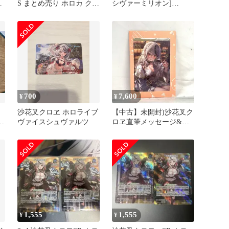
ロ
S まとめ売り ホロカ クイ
シヴァーミリオン]
ンテットスペクトラム
hBP06-055 ホロライブカ
ードゲーム ホロカ
700
7,600
¥
¥
沙花叉クロヱ ホロライブ
【中古】未開封)沙花叉ク
ト
ヴァイスシュヴァルツ
ロヱ直筆メッセージ&箔
押し複製サイン入り「パ
セリ描き下ろし ポストカ
ード」[91]
1,555
1,555
¥
¥