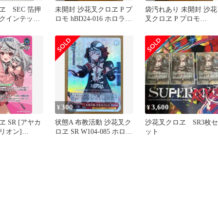
 SEC 箔押
未開封 沙花叉クロヱ P プ
袋汚れあり 未開封 沙花
クインテット
ロモ hBD24-016 ホロライ
叉クロヱ P プロモ
ム
ブ hololive ホロカ
hBD24-016 ホロライブ
hololive ホロカ
300
3,600
¥
¥
 [アヤカ
状態A 布教活動 沙花叉ク
沙花叉クロヱ SR3枚セ
リオン]
ロヱ SR W104-085 ホロラ
ット
56 ホロライブカ
イブ Hololive ヴァイスシ
 ホロカ
ュヴァルツ