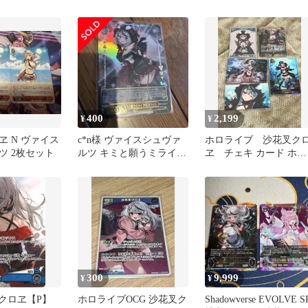
カ
hololive hololiveカードゲ
ーム ホロライブカードゲ
ーム
400
2,199
¥
¥
ヱ N ヴァイス
c*n様 ヴァイスシュヴァ
ホロライブ 沙花叉ク
ツ 2枚セット
ルツ キミと願うミライ
ヱ チェキ カード ホロ
沙花叉クロヱ ホロライ
カ SR プロモ
ブ
300
9,999
¥
¥
叉クロヱ【P】
ホロライブOCG 沙花叉ク
Shadowverse EVOLVE S