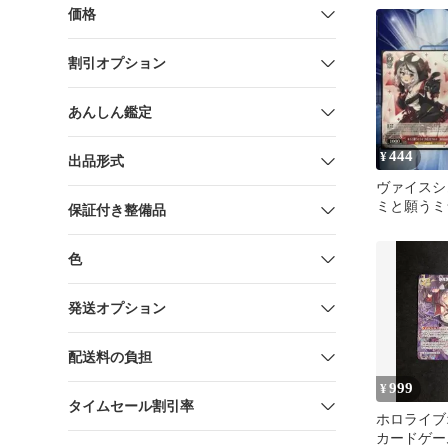
価格
割引オプション
あんしん鑑定
444
¥
出品形式
ヴァイスシ
ミと願うミ
保証付き整備品
ロヱ HLP N
色
発送オプション
配送料の負担
999
¥
タイムセール割引率
ホロライブ
カードゲー