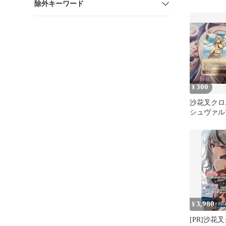
除外キーワード
ヱ SR ホロ
300
¥
沙花叉クロ
シュヴァル
3,980
¥
[PR]沙花