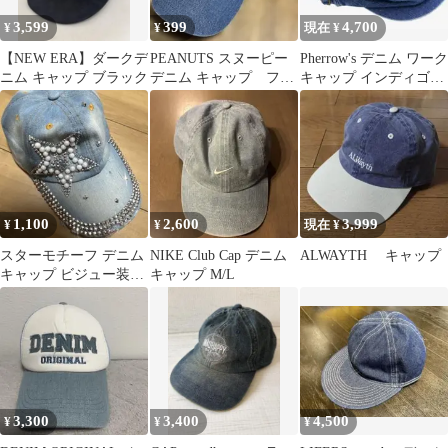
3,599
399
4,700
¥
¥
現在 ¥
【NEW ERA】ダークデ
PEANUTS スヌーピー
Pherrow's デニム ワーク
ニム キャップ ブラック
デニム キャップ フリ
キャップ インディゴブ
ーサイズ
ルー SHC1
1,100
2,600
3,999
¥
¥
現在 ¥
スターモチーフ デニム
NIKE Club Cap デニム
ALWAYTH キャップ
キャップ ビジュー装飾
キャップ M/L
y2k swag archive
3,300
3,400
4,500
¥
¥
¥