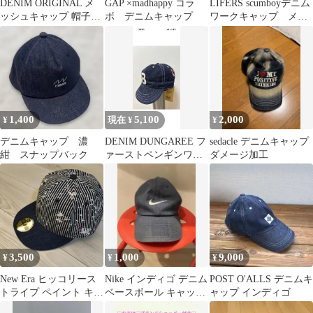
DENIM ORIGINAL メ
GAP ×madhappy コラ
LIFERS scumboyデニム
ッシュキャップ 帽子水
ボ デニムキャップ
ワークキャップ メカ
色
ニックキャップ
1,400
5,100
2,000
¥
現在 ¥
¥
デニムキャップ 濃
DENIM DUNGAREE フ
sedacle デニムキャップ
紺 スナップバック
ァーストペンギンワッ
ダメージ加工
ペン デニムキャップ
L
3,500
1,000
9,000
¥
¥
¥
New Era ヒッコリース
Nike インディゴ デニム
POST O'ALLS デニムキ
トライプ ペイント キャ
ベースボール キャップ
ャップ インディゴ
ップ 62.5cm
フリーサイズ