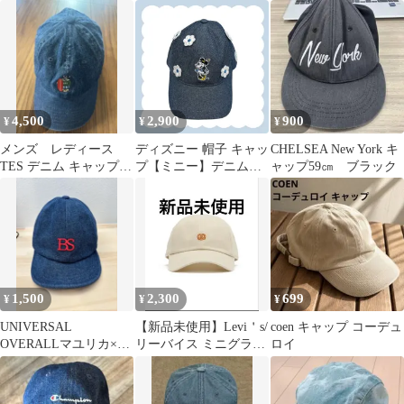
4,500
2,900
900
¥
¥
¥
メンズ レディース
ディズニー 帽子 キャッ
CHELSEA New York キ
TES デニム キャップ
プ【ミニー】デニム
ャップ59㎝ ブラック
帽子
58cm 東京ディズニーリ
ゾート TDR
1,500
2,300
699
¥
¥
¥
UNIVERSAL
【新品未使用】Levi＇s/
coen キャップ コーデュ
OVERALLマユリカ×紅
リーバイス ミニグラフ
ロイ
しょうが コラボグッズ
ィック キャップ
キャップ