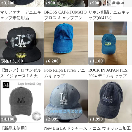
3,200
900
900
¥
¥
¥
マリファナ デニムキ
BROSS CAP&TOMATO
リボン刺繍デニムキャ
ャップ未使用品
ブロス キャップアンド
ップ[dd412a]
トマト デニム バケ
ハ
3,100
6,200
1,100
現在 ¥
¥
¥
【激レア】ロサンゼル
Polo Ralph Lauren デニ
ROCK IN JAPAN FES.
ス ドジャース LA 天使
ムキャップ
2024 デニムキャップ
ベースボールキャップ
4,180
2,999
1,990
¥
¥
¥
【新品未使用】
New Era LA ドジャース
デニム ウォッシュ加工