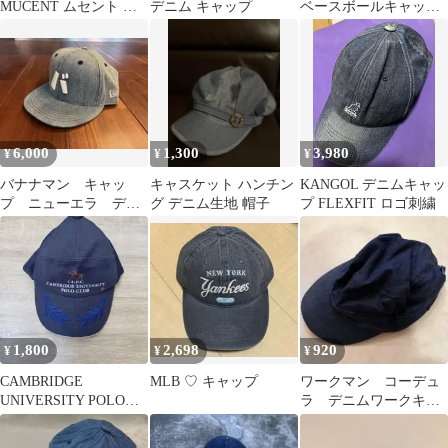
MUCENT ムセント キ
デニム キャップ
ベースボールキャップ
ャップ グレー
ネイビー
6,000
1,300
3,980
¥
¥
¥
バナナマン キャッ
キャスケット ハンチン
KANGOL デニムキャッ
プ ニューエラ デニ
グ デニム生地 帽子
プ FLEXFIT ロゴ刺繍
ム
1,800
2,698
920
¥
¥
¥
CAMBRIDGE
MLB ♡ キャップ
ワークマン コーデュ
UNIVERSITY POLO
ラ デニムワークキャ
CLUB キャップ
ップ