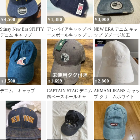
4,500
1,380
3,000
¥
¥
¥
Stüssy New Era 9FIFTY
アンパイアキャップ ベ
NEW ERA デニム キャ
デニム キャップ
ースボールキャップ シ
ップ ダメージ加工
ョートブリム つば短 デ
ニム ワーク
1,500
1,699
2,800
¥
¥
¥
デニム キャップ
CAPTAIN STAG デニム
ARMANI JEANS キャッ
風ベースボールキャッ
プ クリ―ムホワイト
プ