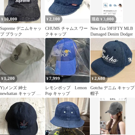
10,000
2,100
3,000
¥
¥
現在 ¥
Supreme デニムキャッ
CHUMS チャムス ワー
New Era 59FIFTY MLB
プ ブラック
クキャップ
Damaged Denim Dodger
1,200
7,999
2,680
¥
¥
¥
Y)メンズ 紳士
レモンポップ Lemon
Gotcha デニム キャップ
newhattan キャップ 帽
Pop キャップ
帽子
子 デニム 薄ベージュ