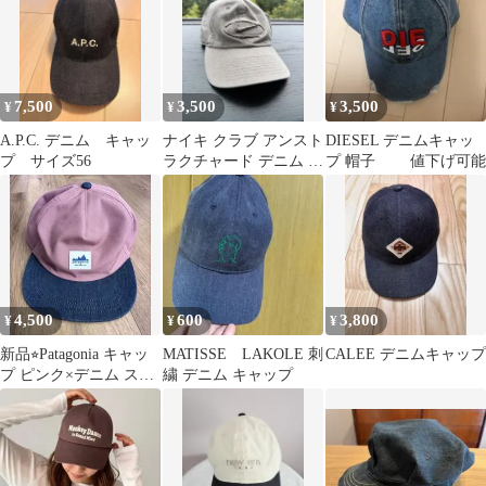
7,500
3,500
3,500
¥
¥
¥
A.P.C. デニム キャッ
ナイキ クラブ アンスト
DIESEL デニムキャッ
プ サイズ56
ラクチャード デニム パ
プ 帽子 値下げ可能
ッチ キャップ
4,500
600
3,800
¥
¥
¥
新品⭐︎Patagonia キャッ
MATISSE LAKOLE 刺
CALEE デニムキャップ
プ ピンク×デニム スナ
繍 デニム キャップ
ップバック パタゴニ
ア