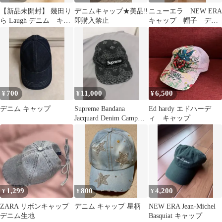
【新品未開封】 幾田り
デニムキャップ★美品‼️
ニューエラ NEW ERA
ら Laugh デニム キャ
即購入禁止
キャップ 帽子 デニ
ップ
ム ネイビー
700
11,000
6,500
¥
¥
¥
デニム キャップ
Supreme Bandana
Ed hardy エドハーデ
Jacquard Denim Camp
ィ キャップ
Cap
1,299
800
4,200
¥
¥
¥
ZARA リボンキャップ
デニム キャップ 星柄
NEW ERA Jean-Michel
デニム生地
Basquiat キャップ