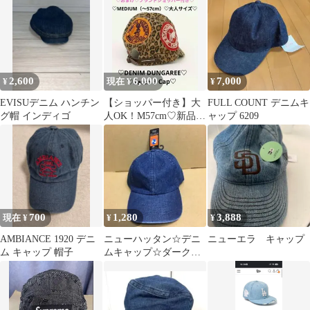
2,600
6,000
7,000
¥
現在 ¥
¥
EVISUデニム ハンチン
【ショッパー付き】大
FULL COUNT デニムキ
グ帽 インディゴ
人OK！M57cm♡新品♡
ャップ 6209
デニムダンガリー♡パ
ッチBキャップ
700
1,280
3,888
現在 ¥
¥
¥
AMBIANCE 1920 デニ
ニューハッタン☆デニ
ニューエラ キャップ
ム キャップ 帽子
ムキャップ☆ダークブ
ルーデニム☆無地！！