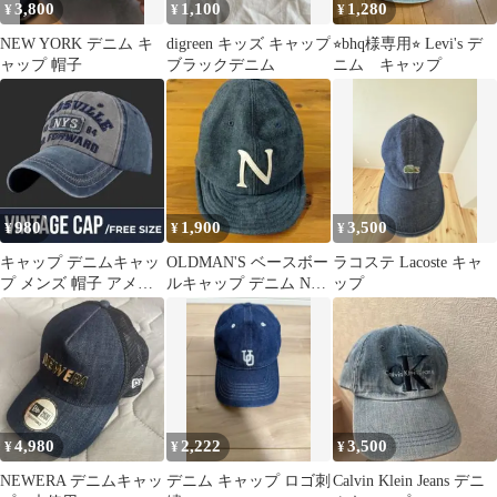
3,800
1,100
1,280
¥
¥
¥
NEW YORK デニム キ
digreen キッズ キャップ
⭐︎bhq様専用⭐︎ Levi's デ
ャップ 帽子
ブラックデニム
ニム キャップ
980
1,900
3,500
¥
¥
¥
キャップ デニムキャッ
OLDMAN'S ベースボー
ラコステ Lacoste キャ
プ メンズ 帽子 アメカ
ルキャップ デニム Nロ
ップ
ジ ヴィンテージ ダメー
ゴ
ジ加工
4,980
2,222
3,500
¥
¥
¥
NEWERA デニムキャッ
デニム キャップ ロゴ刺
Calvin Klein Jeans デニ