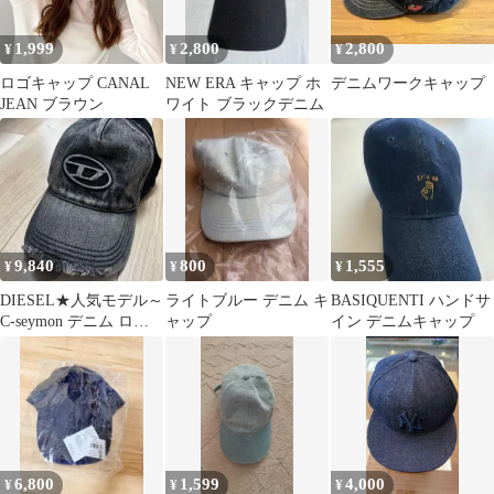
1,999
2,800
2,800
¥
¥
¥
ロゴキャップ CANAL
NEW ERA キャップ ホ
デニムワークキャップ
JEAN ブラウン
ワイト ブラックデニム
9,840
800
1,555
¥
¥
¥
DIESEL★人気モデル～
ライトブルー デニム キ
BASIQUENTI ハンドサ
C-seymon デニム ロゴ
ャップ
イン デニムキャップ
キャップ
6,800
1,599
4,000
¥
¥
¥