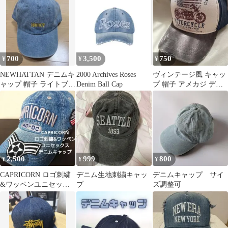
700
3,500
750
¥
¥
¥
NEWHATTAN デニムキ
2000 Archives Roses
ヴィンテージ風 キャッ
ャップ 帽子 ライトブル
Denim Ball Cap
プ 帽子 アメカジ デニ
ー
ム風 ダメージ加工 男
女兼用
2,500
999
800
¥
¥
¥
CAPRICORN ロゴ刺繍
デニム生地刺繍キャッ
デニムキャップ サイ
&ワッペンユニセック
プ
ズ調整可
ス デニムキャップ