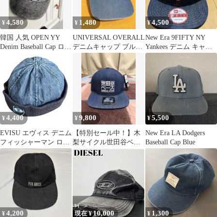
4,580
1,480
4,500
¥
¥
¥
韓国 人気 OPEN YY
UNIVERSAL OVERALL
New Era 9FIFTY NY
Denim Baseball Cap ロゴ
デニムキャップ ブルー
Yankees デニム キャッ
キャップ
フリーサイズ
プ
4,400
9,800
5,500
¥
¥
¥
EVISU エヴィス デニム
【特別セール中！】木
New Era LA Dodgers
フィッシャーマン ロー
梨サイクル世田谷ベー
Baseball Cap Blue
ルキャップ 帽子
スコラボデニムキャッ
プ
4,200
10,000
1,300
¥
現在 ¥
¥