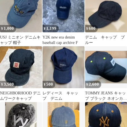
1,000
1,199
600
¥
¥
¥
USJ ミニオン デニムキ
Y2K new era denim
デニム キャップ ブ
ャップ 帽子
baseball cap archive F
ルー
3,500
500
2,600
¥
¥
¥
NEIGHBORHOOD デニ
レディース キャッ
TOMMY JEANS キャッ
ムワークキャップ
プ デニム
プ ブラック ネオンカラ
ー