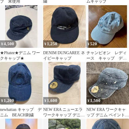
プ 未使用
繍
ムキャップ
4,500
1,250
520
¥
¥
¥
★Phatee★デニム ワー
DENIM DUNGAREE ネ
チャンピオン レディ
クキャップ★
イビーキャップ
ース キャップ デニ
ム風
1,200
1,600
1,500
¥
¥
¥
newhattan キャップ デ
NEW ERA ニューエラ
NEW ERA ワークキャ
ニム BEACH刺繍
ワークキャップ デニム
ップ デニム ペイント柄
7 3/8
7 3/8