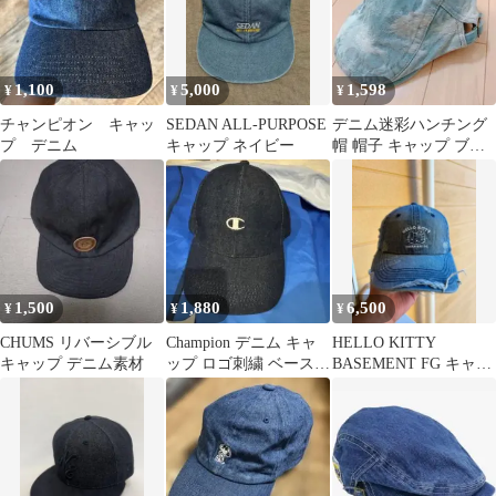
1,100
5,000
1,598
¥
¥
¥
チャンピオン キャッ
SEDAN ALL-PURPOSE
デニム迷彩ハンチング
プ デニム
キャップ ネイビー
帽 帽子 キャップ ブル
ー 新品未使用 キャスケ
ット
1,500
1,880
6,500
¥
¥
¥
CHUMS リバーシブル
Champion デニム キャ
HELLO KITTY
キャップ デニム素材
ップ ロゴ刺繍 ベースボ
BASEMENT FG キャッ
ールキャップ
プ デニム