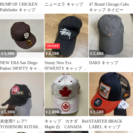
BUMP OF CHICKEN
ニューエラ キャップ
47 Brand Chicago Cubs
Pathfinder キャップ
キャップ ネイビー
10%OFF
3,400
4,500
2,480
¥
¥
¥
NEW ERA San Diego
Stussy New Era
DAKS キャップ
Padres 59FIFTY キャッ
9TWENTY キャップ ブ
プ
ラック
5,980
2,000
1,500
¥
¥
¥
未使用!! レア?
キャップ カナダ Red
STARTER BRACK
YOSHINORI KOTAKE
Maple 白 CANADA
LABEL キャップ
キャップ 迷彩 444