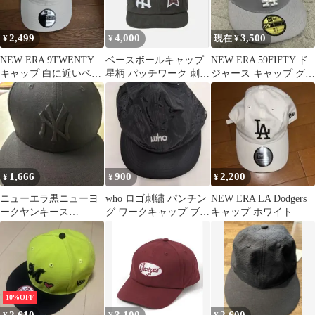
2,499
4,000
3,500
¥
¥
現在 ¥
NEW ERA 9TWENTY
ベースボールキャップ
NEW ERA 59FIFTY ド
キャップ 白に近いベー
星柄 パッチワーク 刺繍
ジャース キャップ グレ
ジュ
グレー
ー 7 3/8
1,666
900
2,200
¥
¥
¥
ニューエラ黒ニューヨ
who ロゴ刺繍 パンチン
NEW ERA LA Dodgers
ークヤンキース
グ ワークキャップ ブラ
キャップ ホワイト
59FIFTY サイズ56.8cm
ック
10%OFF