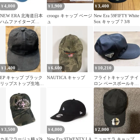
4,000
1,900
3,400
¥
¥
¥
NEW ERA 北海道日本
croogo キャップ ベージ
New Era 59FIFTY White
ハムファイターズ
ュ
Sox キャップ 7 3/8
9FORTY キャップ
1,400
6,600
10,210
¥
¥
¥
EP キャップ ブラック
NAUTICA キャップ
フライトキャップ ナイ
リップストップ生地
ロン ベースボールキャ
ビームス フェード
ップ ブラック
3,500
4,000
2,000
¥
¥
¥
カモフラージュ柄 y2k
New Era 9TWENTY LA
ニューエラ キャップ