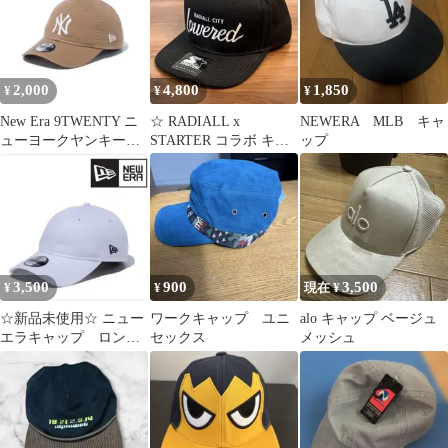
2,000
4,800
1,850
¥
¥
¥
New Era 9TWENTY ニ
☆ RADIALL x
NEWERA MLB キャ
ューヨークヤンキース
STARTER コラボ キャ
ップ
キャップ
ップ ☆
3,500
900
3,500
¥
¥
現在 ¥
☆新品未使用☆ ニュー
ワークキャップ ユニ
alo キャップ ベージュ
エラキャップ ロング
セックス
メッシュ
バイザー ホワイト
ユニセックス