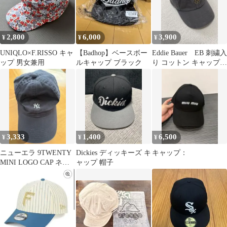
2,800
6,000
3,900
¥
¥
¥
UNIQLO×F.RISSO キャ
【Badhop】ベースボー
Eddie Bauer EB 刺繍入
ップ 男女兼用
ルキャップ ブラック
り コットン キャップ
チャコールグレー
3,333
1,400
6,500
¥
¥
¥
ニューエラ 9TWENTY
Dickies ディッキーズ キ
キャップ：
MINI LOGO CAP ネイ
ャップ 帽子
ビー