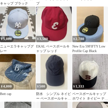
キャップ ブラック
プ
5,000
3,500
2,780
¥
¥
¥
ニューエラキャップグ
EKAL ベースボールキ
New Era 59FIFTY Low
レー
ャップ レッド
Profile Cap Black
4,000
500
1,333
¥
¥
¥
Bott cap
防水 シンプル ネイビ
ベースボールキャップ
ー ベースボールキャッ
ホワイト ネイビー ナン
プ
バー3 刺繍