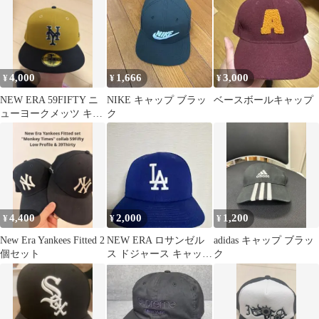
4,000
1,666
3,000
¥
¥
¥
NEW ERA 59FIFTY ニ
NIKE キャップ ブラッ
ベースボールキャップ
ューヨークメッツ キャ
ク
ップ
4,400
2,000
1,200
¥
¥
¥
New Era Yankees Fitted 2
NEW ERA ロサンゼル
adidas キャップ ブラッ
個セット
ス ドジャース キャップ
ク
2022 ポストシーズン