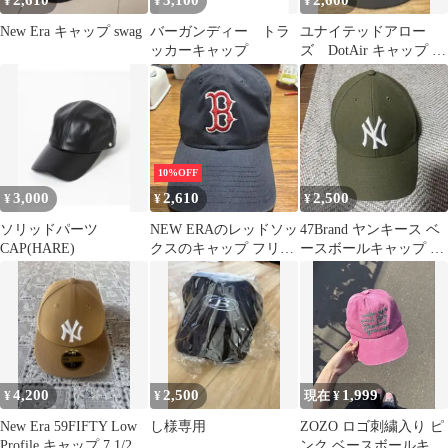
2,610
3,100
2,600
¥
¥
¥
New Era キャップ swag
バーガンディー トラ
ユナイテッドアロー
ッカーキャップ
ズ DotAir キャップ ブ
ラック
10%OFF
3,000
2,610
2,500
¥
¥
¥
ソリッドパーツ
NEW ERAのレッドソッ
47Brand ヤンキース ベ
CAP(HARE)
クスのキャップ フリー
ースボールキャップ オ
サイズ
リーブ カーキ ニューエ
ラ
4,200
2,500
1,999
¥
¥
現在 ¥
New Era 59FIFTY Low
し様専用
ZOZO ロゴ刺繍入り ピ
Profile キャップ 7 1/2
ンク ベースボールキャ