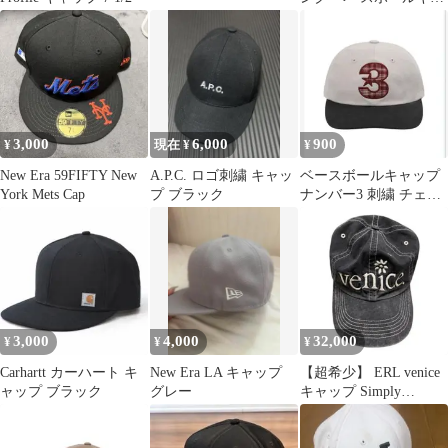
ップ
3,000
6,000
900
¥
現在 ¥
¥
New Era 59FIFTY New
A.P.C. ロゴ刺繍 キャッ
ベースボールキャップ
York Mets Cap
プ ブラック
ナンバー3 刺繍 チェッ
ク柄
3,000
4,000
32,000
¥
¥
¥
Carhartt カーハート キ
New Era LA キャップ
【超希少】 ERL venice
ャップ ブラック
グレー
キャップ Simply
Complicated