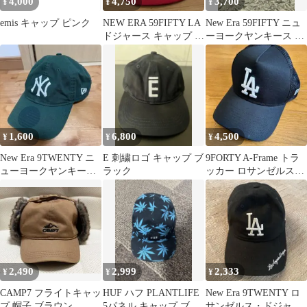
4,000
4,750
3,700
¥
¥
¥
emis キャップ ピンク
NEW ERA 59FIFTY LA
New Era 59FIFTY ニュ
ドジャース キャップ レ
ーヨークヤンキース キ
ッド 7 3/8
ャップ
1,600
6,800
4,500
¥
¥
¥
New Era 9TWENTY ニ
E 刺繍ロゴ キャップ ブ
9FORTY A-Frame トラ
ューヨークヤンキース
ラック
ッカー ロサンゼルス・
キャップ
ドジャースMLBブラッ
ク
2,490
2,999
2,333
¥
¥
¥
CAMP7 フライトキャッ
HUF ハフ PLANTLIFE
New Era 9TWENTY ロ
プ 帽子 ブラウン
5パネル キャップ ブル
サンゼルス・ドジャー