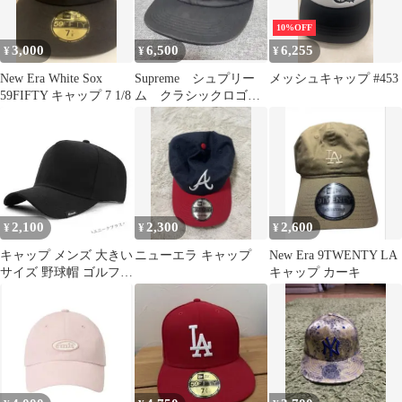
10%OFF
3,000
6,500
6,255
¥
¥
¥
New Era White Sox
Supreme シュプリー
メッシュキャップ #453
59FIFTY キャップ 7 1/8
ム クラシックロゴキ
ャップ
2,100
2,300
2,600
¥
¥
¥
キャップ メンズ 大きい
ニューエラ キャップ
New Era 9TWENTY LA
サイズ 野球帽 ゴルフ帽
キャップ カーキ
子