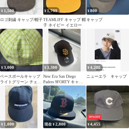
1,500
1,799
800
¥
¥
¥
ロゴ刺繍 キャップ/帽子
TEAMLIFF キャップ 帽
キャップ
子 ネイビー イエロー
3,000
3,300
4,200
¥
¥
¥
ベースボールキャップ
New Era San Diego
ニューエラ キャップ
ライトグリーン チェッ
Padres 9FORTY キャッ
ク柄
プ
10%OFF
1,000
2,800
4,455
¥
現在 ¥
¥