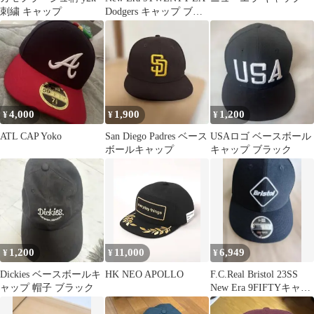
刺繍 キャップ
Dodgers キャップ ブラ
ック
4,000
1,900
1,200
¥
¥
¥
ATL CAP Yoko
San Diego Padres ベース
USAロゴ ベースボール
ボールキャップ
キャップ ブラック
1,200
11,000
6,949
¥
¥
¥
Dickies ベースボールキ
HK NEO APOLLO
F.C.Real Bristol 23SS
ャップ 帽子 ブラック
New Era 9FIFTYキャッ
プ