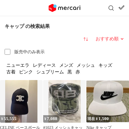
キャップ の検索結果
並び替え
販売中のみ表示
ニューエラ
レディース
メンズ
メッシュ
キッズ
古着
ピンク
シュプリーム
黒
赤
55,555
7,088
1,500
¥
¥
現在 ¥
CELINE ベースボール
#1023 メッシュキャッ
Nike キャップ