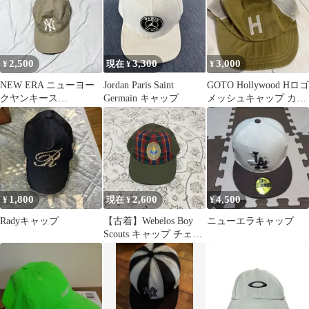
2,500
3,300
3,000
¥
現在 ¥
¥
NEW ERA ニューヨー
Jordan Paris Saint
GOTO Hollywood Hロゴ
クヤンキース
Germain キャップ
メッシュキャップ カー
9TWENTY キャップ
キ
1,800
2,600
4,500
¥
現在 ¥
¥
Radyキャップ
【古着】Webelos Boy
ニューエラキャップ
Scouts キャップ チェッ
ク柄 グリーン