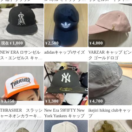
ー ボックスロゴ 帽子
ス キャップ
1,800
2,500
4,000
現在 ¥
¥
¥
NEW ERA ロサンゼル
adidasキャップsサイズ
VARZAR キャップ ピン
ス・エンゼルス キャッ
ク ゴールドロゴ
プ ブラック
3,750
1,300
4,700
¥
¥
¥
THRASHER スラッシ
New Era 59FIFTY New
ikejiri hiking clubキャッ
ャーネオンカラーキャ
York Yankees キャップ
プ
ップ トラッカーメッ
シュキャップ