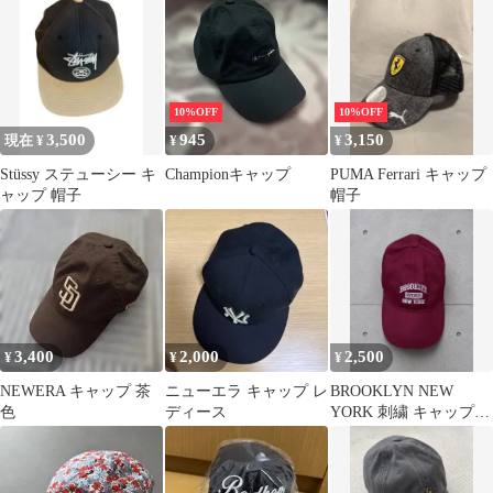
10%OFF
10%OFF
3,500
945
3,150
現在 ¥
¥
¥
Stüssy ステューシー キ
Championキャップ
PUMA Ferrari キャップ
ャップ 帽子
帽子
3,400
2,000
2,500
¥
¥
¥
NEWERA キャップ 茶
ニューエラ キャップ レ
BROOKLYN NEW
色
ディース
YORK 刺繍 キャップ
アメカジ ビンテー
ジ