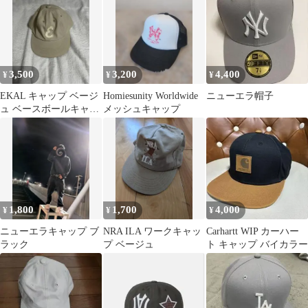
3,500
3,200
4,400
¥
¥
¥
EKAL キャップ ベージ
Homiesunity Worldwide
ニューエラ帽子
ュ ベースボールキャッ
メッシュキャップ
プ
1,800
1,700
4,000
¥
¥
¥
ニューエラキャップ ブ
NRA ILA ワークキャッ
Carhartt WIP カーハー
ラック
プ ベージュ
ト キャップ バイカラー