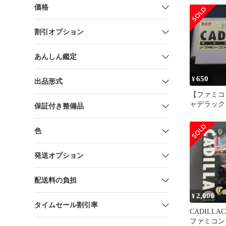
価格
割引オプション
あんしん鑑定
650
¥
出品形式
【ファミコ
ャデラック 
保証付き整備品
HCT-C5/00
色
発送オプション
配送料の負担
2,000
¥
タイムセール割引率
CADILL
ファミコン