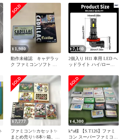
1,980
7,180
¥
¥
動作未確認 キャデラッ
2個入り H11 車用 LED ヘ
ク ファミコンソフト 箱
ッドライト ハイ/ロービ
付
ームバルブ ハイ NES キ
ャデラック CTS 2008-
2010 - 14 ホワイト ヘッ
ドランプ
7,777
4,300
¥
¥
ト
ファミコン✨カセット✨
k*a様 【S.T126】ファミ
まとめ売り✨8本✨箱、取
コン スーパーファミコン