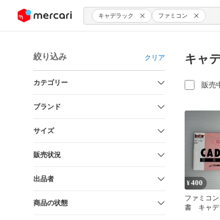
ンツにスキップ
キャデラック
ファミコン
絞り込み
キャデ
クリア
カテゴリー
販売
ブランド
サイズ
販売状況
出品者
400
¥
ファミコン
商品の状態
書 キャデ