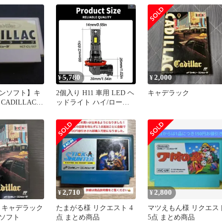
5,780
2,000
¥
¥
ンソフト】キ
2個入り H11 車用 LED ヘ
キャデラック
CADILLAC
ッドライト ハイ/ロービ
7
ームバルブ ハイ NES キ
ャデラック CTS 2008-
2010 - 14 ホワイト ヘッ
ドランプ
2,710
2,800
¥
¥
AC キャデラック
たまがる様 リクエスト 4
マツえもん様 リクエス
ソフト
点 まとめ商品
5点 まとめ商品