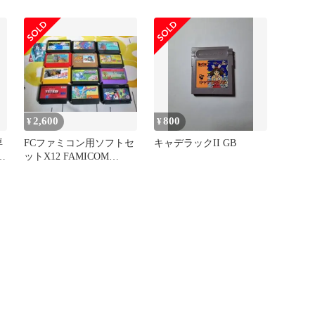
説付き
ソフト まとめ売り
2,600
800
¥
¥
専
FCファミコン用ソフトセ
キャデラックII GB
ス
ットX12 FAMICOM
CARTS X12