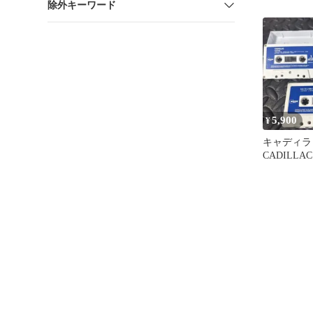
除外キーワード
5,900
¥
キャディラ
CADILL
プ 3本セッ