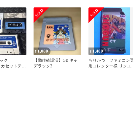
1,000
1,400
¥
¥
ック
【動作確認済】GB キャ
もりかつ ファミコン
AC カセットテー
デラック2
用コレクター様 リクエ
ト ロカビリー
ト 2点 まとめ商品