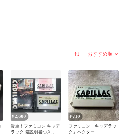
並び替え
2,600
710
¥
¥
コ
貴重！ファミコン キャデ
ファミコン「キャデラッ
ラック 箱説明書つき
ク」ヘクター
hector