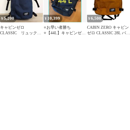
Cabin Backpack CZ17 父
の カラー3 [CAB-95]
5,200
10,399
6,500
¥
¥
¥
キャビンゼロ
⭐️お早い者勝ち
CABIN ZERO キャビン
CLASSIC リュック
⭐️【44L】キャビンゼロ
ゼロ CLASSIC 28L バッ
機内持ち込み可能 ネ
（黒）
クパック
イビー 28L