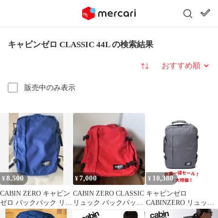
キャビンゼロ CLASSIC 44L の検索結果
並び替え
販売中のみ表示
8,500
7,000
10,380
¥
¥
¥
CABIN ZERO キャビン
CABIN ZERO CLASSIC
キャビンゼロ
ゼロ バックパック リュ
リュック バックパッ
CABINZERO リュック
ック ネイビー
ク 44L 黒
サック ORIGINAL