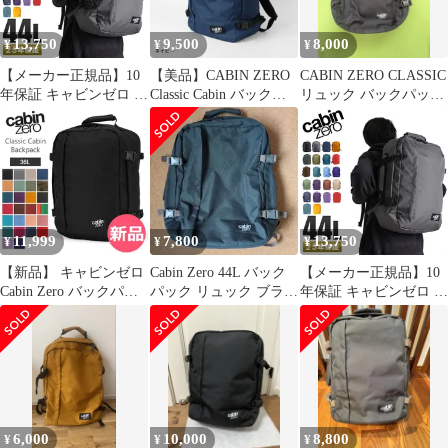
13,750
9,500
8,000
¥
¥
¥
【メーカー正規品】10
【美品】CABIN ZERO
CABIN ZERO CLASSIC
年保証 キャビンゼロ ク
Classic Cabin バックパ
リュック バックパッ
ラシック リュック 44L
ック36L
ク 44L 黒
機内持ち込み 大容量 旅
行 通勤 通学 バックパ
ック メンズ レディース
CABIN ZERO CLASSIC
44、サングリアレッド
11,999
7,800
13,750
¥
¥
¥
【新品】 キャビンゼロ
Cabin Zero 44L バック
【メーカー正規品】10
Cabin Zero バックパッ
パック リュック ブラッ
年保証 キャビンゼロ ク
ク リュック バッグ ク
クサンド
ラシック リュック 44L
ラシック 36L 機内持ち
機内持ち込み 大容量 旅
込み 旅行 出張 通勤 大
行 通勤 通学 バックパ
容量 アウトドア Classic
ック メンズ レディース
Cabin Backpack CZ17 父
CABIN ZERO CLASSIC
の カラー1 [CAB-95]
44、オリジナルグレー
6,000
10,000
8,800
¥
¥
¥