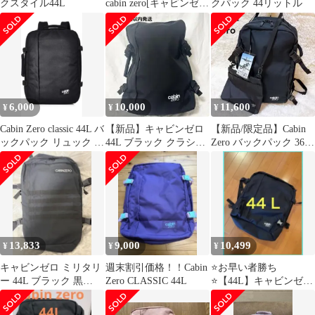
クスタイル44L
cabin zero[キャビンゼ
クパック 44リットル
ロ] CLASSIC 44L【全4
色】
6,000
10,000
11,600
¥
¥
¥
Cabin Zero classic 44L バ
【新品】キャビンゼロ
【新品/限定品】Cabin
ックパック リュック ブ
44L ブラック クラシッ
Zero バックパック 36L
ラック
ク旅行機内持ち込み
ブラック 別注
13,833
9,000
10,499
¥
¥
¥
キャビンゼロ ミリタリ
週末割引価格！！Cabin
⭐️お早い者勝ち
ー 44L ブラック 黒
Zero CLASSIC 44L
⭐️【44L】キャビンゼロ
Cabin Zero
（黒）