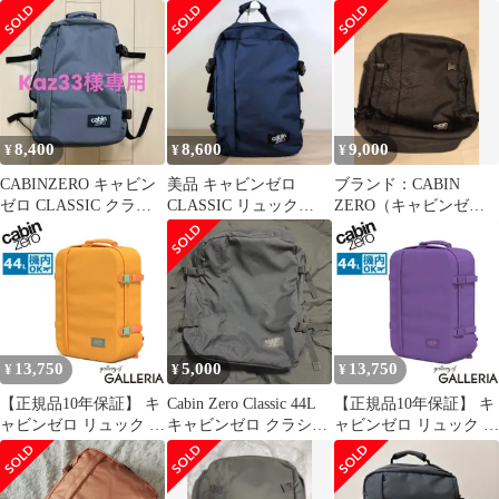
ンズ レディース バック
ック
クパック
パック 大容量
CABINZERO カジュア
ル リュックサック A3
B4 A4 機内持ち込み 撥
水 オコバン Okoban 軽
量 CLASSIC 44L
8,400
8,600
9,000
¥
¥
¥
BaliBlue
CABINZERO キャビン
美品 キャビンゼロ
ブランド：CABIN
ゼロ CLASSIC クラシ
CLASSIC リュック
ZERO（キャビンゼ
ック 36L
CabinZero 36L
ロ） ​モデル：Classic
44l
13,750
5,000
13,750
¥
¥
¥
【正規品10年保証】 キ
Cabin Zero Classic 44L
【正規品10年保証】 キ
ャビンゼロ リュック メ
キャビンゼロ クラシッ
ャビンゼロ リュック メ
ンズ レディース バック
ク ブラック
ンズ レディース バック
パック 大容量
パック 大容量
CABINZERO カジュア
CABINZERO カジュア