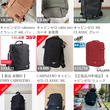
ル リュックサック A3
ル リュックサック A3
B4 A4 機内持ち込み 撥
B4 A4 機内持ち込み 撥
水 オコバン Okoban 軽
水 オコバン Okoban 軽
量 CLASSIC 44L
量 CLASSIC 44L
8,180
8,000
6,900
¥
¥
¥
Honeycomb
LavenderDream
キャビンゼロ cabinzero
キャビンゼロ cabin zero
キャビンゼロ 36L
クラシック 44L バック
カーキ 未使用
CLASSIC グレー
パック 機内持ち込み
CabinZero
1%OFF
13,612
8,800
13,750
¥
¥
¥
【 新品 未開封 】
CABINZERO キャビン
【正規品10年保証】 キ
UNBY CABINZERO
ゼロ CLASSIC 36L
ャビンゼロ リュック メ
CZ-061201 未使用 送料
ンズ レディース バック
無料
パック 大容量
CABINZERO カジュア
ル リュックサック A3
B4 A4 機内持ち込み 撥
水 オコバン Okoban 軽