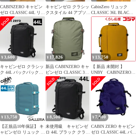
CABINZERO キャビン
キャビンゼロ クラシッ
CabinZero リュック
ゼロ CLASSIC 44L リュ
クスタイル 44 アブソリ
CLASSIC 36L BLACK
ック バックパック
ュートブラック
SAND
3,600
17,826
13,750
¥
¥
¥
キャビンゼロ クラシッ
新品 CABINZERO キャ
【 新品 未開封 】
ク 44L バックパック
ビンゼロ CLASSIC 36L
UNBY CABINZERO
CABINZEROCLASSIC
GEORGIAN KHAKI
CZ-061309 未使用 送料
無料
13,750
8,500
7,900
¥
¥
¥
【正規品10年保証】 キ
未使用級 キャビンゼ
CABIN ZERO キャビン
ャビンゼロ リュック メ
ロ 44L ブラック クラシ
ゼロ CLASSIC 44L バッ