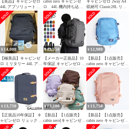
【美品】キャビンゼロ
cabin zero キャビンゼ
キャビンゼロ 2way A4
44L アブソリュートブ
ロ 44L 機内持ち込み
収納可 Classic28L リュ
ラック
サイズ バックパック
ック バックパック
14,000
13,750
12,980
¥
¥
¥
【極美品】キャビンゼ
【メーカー正規品】10
【新品】【1点販売】
ロ ミリタリー 44L アブ
年保証 キャビンゼロ ク
cabin zero キャビンゼロ
ソリュートブラック 出
ラシック リュック 44L
CLASSIC 36L
張4回
機内持ち込み 大容量 旅
INFINITY BLUE ブルー
行 通勤 通学 バックパ
リュックサック バック
ック メンズ レディース
パック クラシック 機内
CABIN ZERO CLASSIC
持ち込み可 旅行 通勤
44、ミッドナイトパー
大容量 荷物追跡UIDコ
プル
ード 落とし物タグ
13,750
12,100
13,750
¥
¥
¥
OKOBAN
【正規品10年保証】 キ
【新品】【1点販売】
【新品】【1点販売】
ャビンゼロ リュック メ
cabin zero[キャビンゼ
cabin zero キャビンゼロ
ンズ レディース バック
ロ] CLASSIC 28L【全4
CLASSIC 44L SUNNY