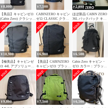
量 CLASSIC 44L
8,000
7,500
7,999
¥
¥
¥
Ketchup
【美品】キャビンゼロ
CABINZERO キャビン
ほぼ新品 CABIN ZERO
(Cabin Zero) クラシック
ゼロ CLASSIC クラシ
36L バックパック キャ
36L バックパック
ック 36L
ビンゼロ デイパック
10,900
6,900
6,500
¥
¥
¥
【極美品】キャビンゼ
【美品】CABINZERO
Cabin Zero キャビン・
ロ 44L アブソリュート
キャビンゼロ ブラック
ゼロ カラー：ブラック
ブラック 2回使用
44L 機内持込可
Classic CZ17
9,800
7,500
6,500
¥
¥
¥