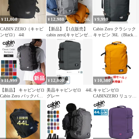
11,000
12,980
9,990
¥
¥
¥
CABIN ZERO（キャビ
【新品】【1点販売】
Cabin Zero クラシック
ンゼロ） ​44l
cabin zero[キャビンゼ
キャビン 36L（Black
ロ] CLASSIC 36L【全4
Sand）
色】
11,999
12,000
10,380
¥
¥
¥
【新品】 キャビンゼロ
美品キャビンゼロ 44L
キャビンゼロ
Cabin Zero バックパッ
グレー
CABINZERO リュック
ク リュック バッグ ク
サック ORANGE
ラシック 44L 機内持ち
CHILL CZ-061309
込み 旅行 出張 通勤 大
容量 アウトドア Classic
Cabin Backpack CZ06 カ
ラー2 [CAB-9]