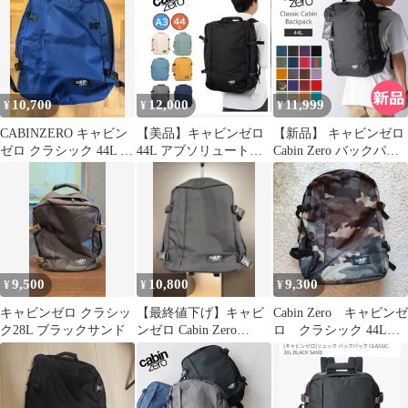
GREY CZ-061203
10,700
12,000
11,999
¥
¥
¥
CABINZERO キャビン
【美品】キャビンゼロ
【新品】 キャビンゼロ
ゼロ クラシック 44L ネ
44L アブソリュートブ
Cabin Zero バックパッ
イビー バックパック
ラック クラシック
ク リュック バッグ ク
ラシック 44L 機内持ち
込み 旅行 出張 通勤 大
容量 アウトドア Classic
Cabin Backpack CZ06 カ
ラー1 [CAB-9]
9,500
10,800
9,300
¥
¥
¥
キャビンゼロ クラシッ
【最終値下げ】キャビ
Cabin Zero キャビンゼ
ク28L ブラックサンド
ンゼロ Cabin Zero
ロ クラシック 44L
Classic 28L
CAMO