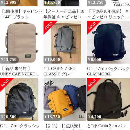
12,999
13,750
13,750
¥
¥
¥
【1回使用】キャビンゼ
【メーカー正規品】10
【正規品10年保証】 キ
ロ 44L ブラック
年保証 キャビンゼロ ク
ャビンゼロ リュック メ
ラシック リュック 44L
ンズ レディース バック
機内持ち込み 大容量 旅
パック 大容量
行 通勤 通学 バックパ
CABINZERO カジュア
ック メンズ レディース
ル リュックサック A3
CABIN ZERO CLASSIC
B4 A4 機内持ち込み 撥
44、ブラックサンド
水 オコバン Okoban 軽
量 CLASSIC 44L
13,750
10,000
8,000
¥
¥
¥
SolaceSky
【 新品 未開封 】
44L CABIN ZERO
Cabin Zeroバックパック
UNBY CABINZERO
CLASSIC グレー
CLASSIC 36L
CABINZERO CZ-
062408 未使用 送料無料
10,500
13,750
4,700
¥
¥
¥
Cabin Zero クラッシッ
【新品】【1点販売】
と*様 Cabin Zero バッ