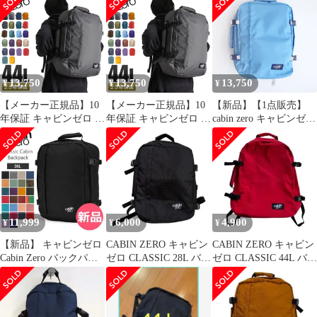
パック 大容量
色】
DAY オレンジ リュック
CABINZERO カジュア
サック バックパック ク
ル リュックサック A3
ラシック 機内持ち込み
B4 A4 機内持ち込み 撥
可 旅行 通勤 大容量 A3
水 オコバン Okoban 軽
荷物追跡UIDコード 落
量 CLASSIC 44L
とし物タグ OKOBAN
13,750
13,750
13,750
¥
¥
¥
ShiboriBlue
【メーカー正規品】10
【メーカー正規品】10
【新品】【1点販売】
年保証 キャビンゼロ ク
年保証 キャビンゼロ ク
cabin zero キャビンゼロ
ラシック リュック 44L
ラシック リュック 44L
CLASSIC 44L
機内持ち込み 大容量 旅
機内持ち込み 大容量 旅
INFINITY BLUE ブルー
行 通勤 通学 バックパ
行 通勤 通学 バックパ
リュックサック バック
ック メンズ レディース
ック メンズ レディース
パック クラシック 機内
CABIN ZERO CLASSIC
CABIN ZERO CLASSIC
持ち込み可 旅行 通勤
44、ロンドンレッド
44、シボリブルー
大容量 A3 荷物追跡UID
コード 落とし物タグ
11,999
6,000
4,900
¥
¥
¥
OKOBAN
【新品】 キャビンゼロ
CABIN ZERO キャビン
CABIN ZERO キャビン
Cabin Zero バックパッ
ゼロ CLASSIC 28L バッ
ゼロ CLASSIC 44L バッ
ク リュック バッグ ク
クパック
クパック
ラシック 36L 機内持ち
込み 旅行 出張 通勤 大
容量 アウトドア Classic