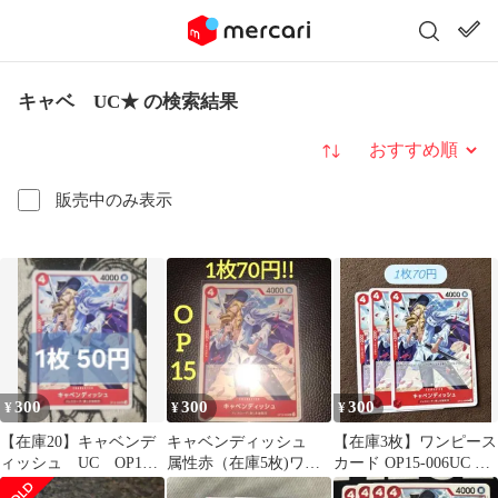
キャベ UC★ の検索結果
並び替え
販売中のみ表示
300
300
300
¥
¥
¥
【在庫20】キャベンデ
キャベンディッシュ
【在庫3枚】ワンピース
ィッシュ UC OP15-
属性赤（在庫5枚)ワン
カード OP15-006UC キ
006 1枚50円 匿名発
ピースカード
ャベンディッシュ