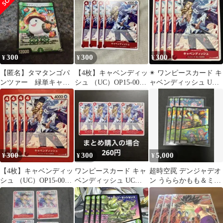
送
300
300
300
¥
¥
¥
【匿名】タマタンゴパ
【4枚】キャベンディッ
✴︎ ワンピースカード キ
ンツァー 緑単キャベ
シュ （UC）OP15-006
ャベンディッシュ UC
ッジ 緑単キャベツ
①
OP15-006 4枚
グランセクトデッキ
300
300
5,000
¥
¥
¥
【4枚】キャベンディッ
ワンピースカード キャ
超時空罠 デンジャデオ
シュ （UC）OP15-006
ベンディッシュ UC
ン うららかもも＆ミノ
②
OP15-006 4枚
マル 緑単キャベッジ パ
ーツ