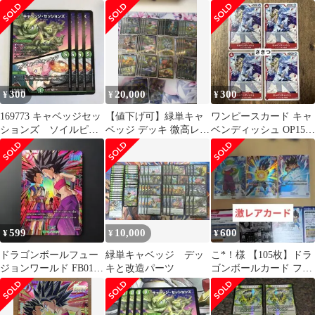
キャベッジ
ッジ 大長老アプル
緑単キャベツ グラン
ボンドプラントボ
セクト キャベッチ
300
20,000
300
¥
¥
¥
169773 キャベッジセッ
【値下げ可】緑単キャ
ワンピースカード キャ
ションズ ソイルピン
ベッジ デッキ 微高レー
ベンディッシュ OP15-
プキャベッジ
トグランセクト
006 UC 4枚セット
599
10,000
600
¥
¥
¥
ドラゴンボールフュー
緑単キャベッジ デッ
こ*！様 【105枚】ドラ
ジョンワールド FB01-
キと改造パーツ
ゴンボールカード フュ
007 キャベ UC パラレ
ージョンワールド
ル