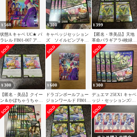
560
300
399
¥
¥
¥
状態A キャベ UC★ パ
キャベッジセッション
【匿名・準美品】天地
ラレル FB01-007 アニ
ズ ソイルピンプキャ
革命バラギアラ4枚緑単
バーサリー ドラゴンボ
ベッジ
キャベッジヒロインベ
ールフュージョンワー
スト グランセクト
ルド DBFW
300
600
300
¥
¥
¥
【匿名・美品】クイー
ドラゴンボールフュー
デュエマ 25EX1 キャベ
ン＆かぼちゃうちゃう2
ジョンワールド FB01-
ッジ・セッションズ/ソ
枚 緑単キャベツ リ
007 キャベ UC パラレ
イルピンプキャベッジ
ースドリームメイト
ル
4枚①