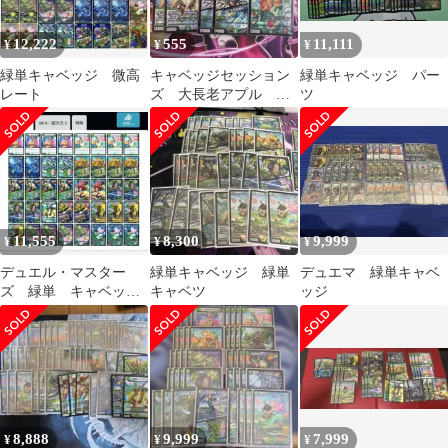
ジ
12,222
555
11,111
¥
¥
¥
緑単キャベッジ 微高
キャベッジセッション
緑単キャベッジ パー
レート
ズ 大長老アプル ジ
ツ
スタジオ
11,555
8,300
9,999
¥
¥
¥
デュエル・マスター
緑単キャベッジ 緑単
デュエマ 緑単キャベ
ズ 緑単 キャベッジ
キャベツ
ッジ
グランセクト デッキ
CS優勝構築
8,888
9,999
7,999
¥
¥
¥