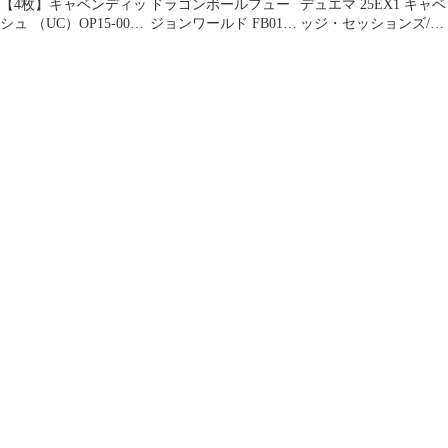
【4枚】キャベンディッ
ドラゴンボールフュー
デュエマ 25EX1 キャベ
シュ （UC）OP15-006
ジョンワールド FB01-
ッジ・セッションズ/ソ
①
007 キャベ UC パラレ
イルピンプキャベッジ
ル
4枚②