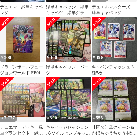
デュエマ 緑単キャベ
緑単キャベッジ 緑単
デュエルマスターズ
ッジ
キャベツ 緑単グラン
緑単キャベッジ
セクト
500
300
390
¥
¥
¥
ドラゴンボールフュー
緑単キャベッジ パー
キャベンディッシュ 3
ジョンワールド FB01-
ツ
種5枚
007 キャベ UC パラレ
ル
7,777
300
555
¥
¥
¥
デュエマ デッキ 緑
キャベッジセッション
【匿名】②クイーン＆
単グランセクト 緑単
ズ/ソイルピンプキャベ
かぼちゃうちゃう4枚