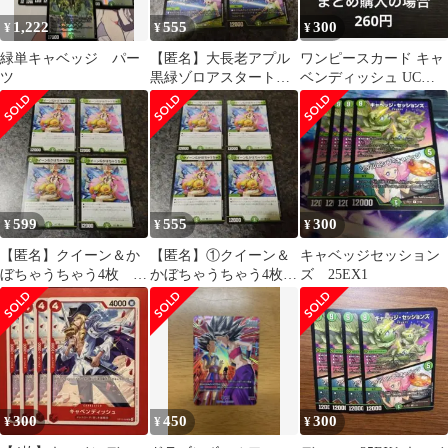
1,222
555
300
¥
¥
¥
緑単キャベッジ パー
【匿名】大長老アプル
ワンピースカード キャ
ツ
黒緑ゾロアスタート
ベンディッシュ UC
緑単キャベツ グラン
OP15-006 4枚
セクト キャベッチ
599
555
300
¥
¥
¥
【匿名】クイーン＆か
【匿名】①クイーン＆
キャベッジセッション
ぼちゃうちゃう4枚 緑
かぼちゃうちゃう4枚
ズ 25EX1
単キャベツ グランセ
緑単キャベツ グラン
クト キャベッチ
セクト キャベッチ
300
450
300
¥
¥
¥