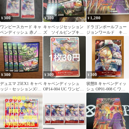
300
300
1,280
¥
¥
¥
ワンピースカード キャ
キャベッジセッション
ドラゴンボールフュー
ベンディッシュ 赤ノー
ズ ソイルピンプキャ
ジョンワールド キャ
マル
ベッジ
ベ FB01-007 パラレ
ル UC
300
300
300
¥
¥
¥
デュエマ 25EX1 キャベ
キャベンディッシュ
状態B キャベンディッ
ッジ・セッションズ/ソ
OP14-004 UC ワンピー
シュ OP01-008 C ワン
イルピンプキャベッジ
スカード 残り2枚
ピースカードゲーム
4枚⑤
ONEPIECE