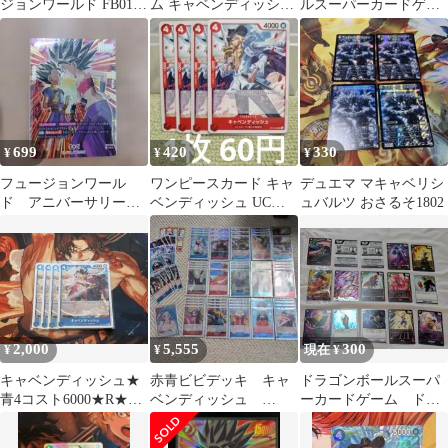
ジョンワールド FB01-
ム キャベンディッシュ
ルスーパーカードゲー
007 キャベ UC パラレ
ＯＰ01-008UC 4枚セッ
ム FB01-007[UC☆]：キ
ル
ト
ャベ
699
420
330
¥
¥
¥
フュージョンワール
ワンピースカード キャ
デュエマ マキャベリシ
ド アニバーサリー
ベンディッシュ UC
ュバルツ おさるそ1802
キャベ パラレル
OP15-006
FB01-007
2,000
5,555
300
¥
¥
現在 ¥
キャベンディッシュ★
赤青ビビデッキ キャ
ドラゴンボールスーパ
青4コスト6000★R★ワ
ベンディッシュ
ーカードゲーム ドラ
ンピースカード★王族
OP10 ナミ OP11
ゴンボールヒーロー
の血統
EB03
ズ 孫悟空 かめはめ