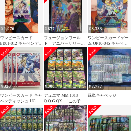
波
1,976
677
3,333
¥
¥
¥
ワンピースカード
フュージョンワール
ワンピースカードゲー
EB01-012 キャベンディ
ド アニバーサリー
ム OP10-045 キャベン
ッシュ
キャベ パラレル
ディッシュ パラレル
FB01-007
320
300
7,777
¥
¥
¥
ワンピースカード キャ
デュエマ MM.1018
緑単キャベッジ
ベンディッシュ UC
Q.Q.G.QX. 「この子は
OP15-006 ４枚セット
さわらせないわ!」 コ
レンココ・タンク ボン
ト・プラントボ キャベ
ッジ・セッションズ ソ
イルピンプ・キャベッ