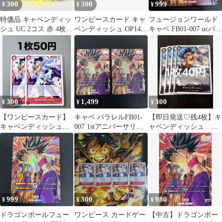
300
300
999
¥
¥
¥
特価品 キャベンディッ
ワンピースカード キャ
フュージョンワールド
シュ UC 2コス 赤 4枚
ベンディッシュ OP14-
キャベ FB01-007 ucパラ
蒼海の七傑
004 UC 4枚セット
レル
300
1,499
300
¥
¥
¥
【ワンピースカード】
キャベ パラレルFB01-
【即日発送♡残4枚】キ
キャベンディッシュ
007 1stアニバーサリ
ャベンディッシュ
OP15-006 在庫2
ー ２枚
op04-081 ワンピースカ
ード
999
300
980
¥
¥
¥
ドラゴンボールフュー
ワンピース カードゲー
【中古】ドラゴンボー