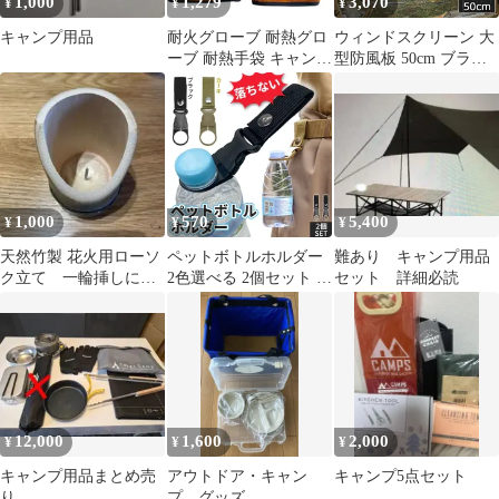
1,000
1,279
3,070
¥
¥
¥
キャンプ用品
耐火グローブ 耐熱グロ
ウィンドスクリーン 大
ーブ 耐熱手袋 キャンプ
型防風板 50cm ブラッ
グローブ 防火防寒厚手
ク 黒 キャンプ バーベ
革手袋 作業用手袋 防寒
キュー 焚き火 反射板
手袋 キャンプ用品 アウ
リフレクター 風除板 防
トドア用品 焚き火焚火
風板 ステンレス鋼 風よ
火起こし レディース女
け アウトドア キャンプ
性メンズ男性 大人 ロー
用品 収納ケース付き リ
ブ 本革レザー オレンジ
ング付き ストーブ 暖房
1,000
570
5,400
¥
¥
¥
バーベキュー料理ミト
焚火 ウインドスクリー
ン 5本指★2
ン
天然竹製 花火用ローソ
ペットボトルホルダー
難あり キャンプ用品
ク立て 一輪挿しにも
2色選べる 2個セット ブ
セット 詳細必読
可 キャンプ用品
ラック カーキ ボトルフ
ック ベルト バックル
バッグ 鞄 アウトドア用
品 キャンプ 登山 ハイ
キング フェス ハーネス
作業着 荷物 水 カーキ
ー 黒
12,000
1,600
2,000
¥
¥
¥
キャンプ用品まとめ売
アウトドア・キャン
キャンプ5点セット
り
プ グッズ