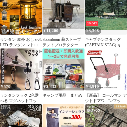
ット 折り畳み椅子 キャ
まとめ売り 【FJ0701】
ンプ用品 現状品 検i
2%OFF
1,670
11,200
3,308
¥
¥
¥
ランタン 屋外 おしゃれ
Soomloom 薪ストーブ
キャプテンスタッグ
LED ランタン レトロ
テントプロテクター 折
(CAPTAIN STAG) キャ
無段階調光 USB充電式
りたたみ 暖炉 キャンプ
ンプ用品 テント タープ
小型 暖色 アウトドア
用品
サンシェード プレーナ
キャンプ用品 夜釣り 応
ヘキサ タープ セット
急 防災 停電用 非常用
M-3155
リチウム電池内蔵 キャ
ンプ用品
570
2,333
3,910
¥
¥
¥
ランタンフック 2色選
キャンプ用品 まとめ
【新品】 コールマン ア
べる マグネットフック
ウトドアワゴンプッシ
磁石 カラビナ テント
ュハンドル 2238319 ア
タープ キャンプ アウト
ウトドア キャンプ キャ
ドア 吊り下げ ハンガー
リーワゴン キャンプ用
小物 冷蔵庫 グッズ ア
品 アウトドアワゴン