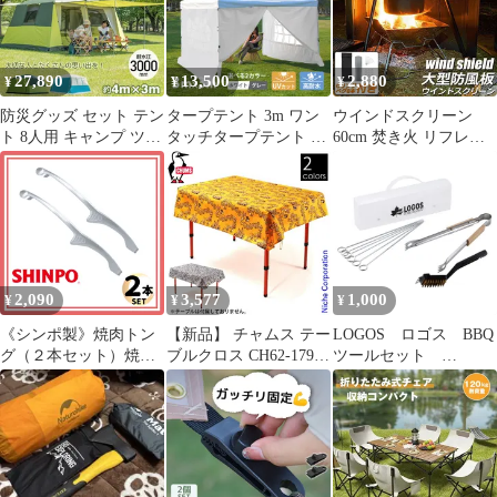
用品 軽量 コンパクト
キャンプ用品 アウトド
ア用品 椅子 いす 遠足
ビーチチェア
27,890
13,500
2,880
¥
¥
¥
防災グッズ セット テン
タープテント 3m ワン
ウインドスクリーン
ト 8人用 キャンプ ツー
タッチタープテント サ
60cm 焚き火 リフレク
ルームテント 2ルーム
イドシート 4枚付き 6人
ター 反射板 風除板 防
テント てんと キャンプ
用 簡単大型 日よけ 日
風板 亜鉛メッキ鋼板 大
用品 着替用テント シェ
除け UVカット 防水 ア
型 風防 キャンプ 風よ
ルターテント 大型 着替
ウトドア レジャー キャ
け 収納ケース付き バー
えテント 前室 公園
ンプ バーベキュー イベ
ベキュー キャンプ用品
ad135
ント用 運動会 花見 キ
ャンプ用品
2,090
3,577
1,000
¥
¥
¥
《シンポ製》焼肉トン
【新品】 チャムス テー
LOGOS ロゴス BBQ
グ（２本セット）焼肉
ブルクロス CH62-1797
ツールセット
BBQ キャンプ用品 日本
クッカー グリル テーブ
81331001 キャンプ用
製
ルウェア アウトドア 撥
品
水加工 キャンプ用品