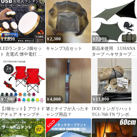
防災用品
1,890
2,300
7,980
¥
¥
¥
LEDランタン 2個セッ
キャンプ3点セット
新品未使用 LUHANA
ト 充電式 懐中電灯 携
タープ ヘキサタープ
帯型 テントライト 3つ
キャンプ キャンプ用
調光モード マグネット
品 カーキ
式 フック付き 超軽量
小型 IP65防水 携帯便利
防水キャンプ用品 登山
夜釣り 防災対策 高輝度
キャンプ ランタン
2,980
4,000
13,000
¥
¥
¥
【2個セット】アウトド
箸とナイフが入ったキ
DOD トンガリハット
アチェア キャンプチェ
ャンプ用品？
TG1-768-TN ワンポー
ア チェア アウトドア
ルテントRX T6-817-
レジャーチェア 軽量 椅
KH/TN まとめ キャン
子 折りたたみ レジャー
プ用品