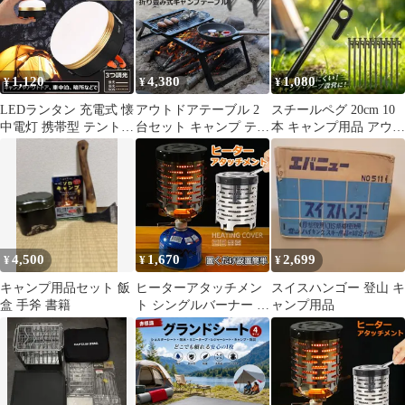
タープ 日除け 遮熱 遮
型 風防 キャンプ 風よ
プ用品
光 紫外線カット タープ
け 収納ケース付き バー
テント アウトドア 軽量
ベキュー キャンプ用品
ハイキング ピクニック
バックパッキング向け
1,120
4,380
1,080
¥
¥
¥
キャンプ用品 高耐水
a181a30e
LEDランタン 充電式 懐
アウトドアテーブル 2
スチールペグ 20cm 10
中電灯 携帯型 テントラ
台セット キャンプ テー
本 キャンプ用品 アウト
イト 3つ調光モード マ
ブル 焚き火テーブル
ドア テント フック ロ
グネット式 フック付き
55×30cm 折りたたみ フ
ープ
超軽量 小型 IP65防水
ィールドラック キャン
携帯便利 防水キャンプ
プ用品 フルメッシュミ
用品 登山 夜釣り 防災
ニテーブル スチール フ
対策 高輝度 キャンプ
ィールドラック BBQ 軽
ランタン
量 焚き火 直火 キャン
4,500
1,670
2,699
¥
¥
¥
プ アウトドア
キャンプ用品セット 飯
ヒーターアタッチメン
スイスハンゴー 登山 キ
盒 手斧 書籍
ト シングルバーナー バ
ャンプ用品
ーナーストーブ コンロ
ヒーター 遠赤外線 ヒー
ター アタッチメント ス
トーブヒーター アウト
ドア 簡易 ストー ブ 防