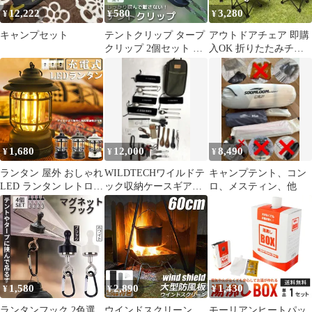
12,222
580
3,280
¥
¥
¥
キャンプセット
テントクリップ タープ
アウトドアチェア 即購
クリップ 2個セット キ
入OK 折りたたみチェ
ャンプ用品 アウトドア
ア キャンプ チェア 軽
テント タープ 強力 固
量 折りたたみ椅子 コン
定 ホルダー シートクリ
パクトチェア キャンプ
ップ ロープ カラビナ
用品 アウトドア用品 折
フック 車 カー 連結 ブ
り畳み椅子 コンパクト
ラック 黒 止める スク
耐荷重120kg 組み立て
リュー固定式 調節可能
不要 持ち運び便利 防災
1,680
12,000
8,490
¥
¥
¥
グッズ 車載OK
shangyu01
ランタン 屋外 おしゃれ
WILDTECHワイルドテ
キャンプテント、コン
LED ランタン レトロ
ック収納ケースギアセ
ロ、メスティン、他
無段階調光 USB充電式
ット ソロキャンプ
小型 暖色 アウトドア
用 付属品多数！
キャンプ用品 夜釣り 応
急 防災 停電用 非常用
リチウム電池内蔵 キャ
ンプ用品
1,580
2,890
1,430
¥
¥
¥
ランタンフック 2色選
ウインドスクリーン
モーリアンヒートパッ