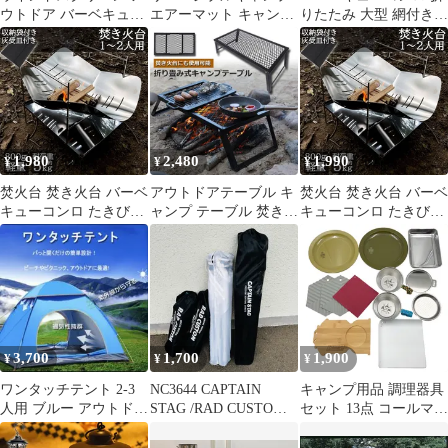
ウトドア バーベキュー
エアーマット キャンピ
りたたみ 大型 網付き
10枚 86cm 調理 風よけ
ングマット リバーシブ
キャンプ用品 バーベキ
防風 折りたたみ 折り畳
ル エアーマット エアー
ューグリル
み アルミ キャンプ用品
ベッド エアマットレス
車中泊 キャンプ用品 寝
袋 連結可能 防災用品
災害 ad024
1,980
2,480
1,990
¥
¥
¥
焚火台 焚き火台 バーベ
アウトドアテーブル キ
焚火台 焚き火台 バーベ
キューコンロ たきび台
ャンプ テーブル 焚き火
キューコンロ たきび台
折りたたみ焚火台 炊き
テーブル 55×30cm 折り
折りたたみ焚火台 炊き
火台 たき火台 コンパク
たたみ フィールドラッ
火台 たき火台 コンパク
ト 軽量 コンパクトBBQ
ク キャンプ用品 フルメ
ト 軽量 コンパクトBBQ
コンロ 1台多役 1-2人用
ッシュミニテーブル ス
コンロ 1台多役 1-2人用
BBQ 薪 アウトドア キ
チール フィールドラッ
BBQ 薪 アウトドア キ
ャンプ用品 携帯便利 収
ク BBQ 軽量 焚き火 直
ャンプ用品 携帯便利 収
納袋付き
火 キャンプ アウトドア
納袋付き
3,700
1,700
1,900
¥
¥
¥
ワンタッチテント 2-3
NC3644 CAPTAIN
キャンプ用品 調理器具
人用 ブルー アウトドア
STAG /RAD CUSTOM
セット 13点 コールマン
用品 キャンプテント 4
アウトドアチェア メッ
アッソブ エフィム シェ
シュテーブル 計4点セ
ラカップ まな板 鍋敷き