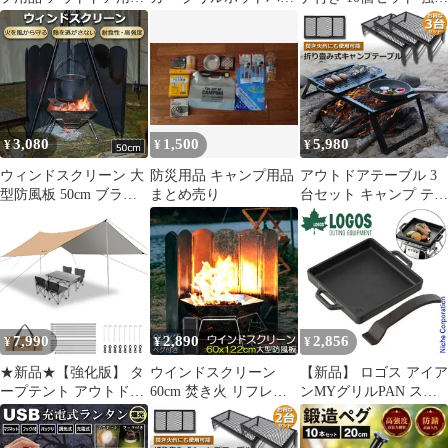
GEAR FREAKS 2個セ
直火対応 キャンプ用品
固定 タープクリップ 連
ット
ソロキャンプ 朝食
結 アルミ合金 軽量 錆
びにくい テント タープ
設営 アウトドア キャン
プ用品 シェード 風対策
万能クリップ
3,080
1,500
5,980
¥
¥
¥
ウィンドスクリーン 大
防災用品 キャンプ用品
アウトドアテーブル 3
型防風板 50cm ブラッ
まとめ売り
台セット キャンプ テー
ク 黒 キャンプ バーベ
ブル 焚き火テーブル
キュー 焚き火 反射板
55×30cm 折りたたみ フ
リフレクター 風除板 防
ィールドラック キャン
風板 ステンレス鋼 風よ
プ用品 フルメッシュミ
け アウトドア キャンプ
ニテーブル スチール フ
用品 収納ケース付き リ
ィールドラック BBQ 軽
ング付き ストーブ 暖房
量 焚き火 直火 キャン
7,990
2,890
2,856
¥
¥
¥
焚火 ウインドスクリー
プ アウトドア
ン
★新品★【強化版】 タ
ウインドスクリーン
【新品】 ロゴス アイア
ープテント アウトドア
60cm 焚き火 リフレク
ンMYグリルPAN スク
テントタープ キャンプ
ター 反射板 風除板 防
エア 81064203 小型 グ
タープ 3 mx3.6 m 防水
風板 亜鉛メッキ鋼板 大
リルパン 正方形 キャン