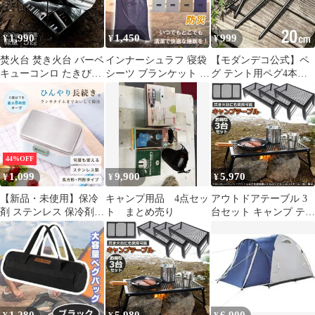
ウトドア用品 キャンプ
NX
グッズ ランタンハンガ
ー ブラック ホワイト
1,990
1,450
999
¥
¥
¥
黒 白
焚火台 焚き火台 バーベ
インナーシュラフ 寝袋
【モダンデコ公式】ペ
キューコンロ たきび台
シーツ ブランケット ひ
グ テント用ペグ4本セ
折りたたみ焚火台 炊き
ざかけ マット アウトド
ット 固定用ピン アウト
火台 たき火台 コンパク
ア 防災 緊急時 キャン
ドア キャンプ キャンプ
ト 軽量 コンパクトBBQ
プ 車中泊 軽量 コンパ
用品 固定用ペグ 固い土
コンロ 1台多役 1-2人用
クト キャンプ用品
草地 河原 登山 打ち込
BBQ 薪 アウトドア キ
od566
みやすい 防錆 防サビ
ャンプ用品 携帯便利 収
鋳造 設営 ペグ 鋳造 テ
44%OFF
納袋付き
ント タープテント ソロ
1,099
9,900
5,970
¥
¥
¥
キャンプ 買い替え
【新品・未使用】保冷
キャンプ用品 4点セッ
アウトドアテーブル 3
剤 ステンレス 保冷剤
ト まとめ売り
台セット キャンプ テー
長時間 強力保冷 小型
ブル 焚き火テーブル
保温バッグ クーラーボ
55×30cm 折りたたみ フ
ックス 繰り返し使える
ィールドラック キャン
冷蔵 暑さ対策 熱症対策
プ用品 フルメッシュミ
急速冷却 アイスパック
ニテーブル スチール フ
お弁当 釣り アウトドア
ィールドラック BBQ 軽
キャンプ キャンプ BBQ
量 焚き火 直火 キャン