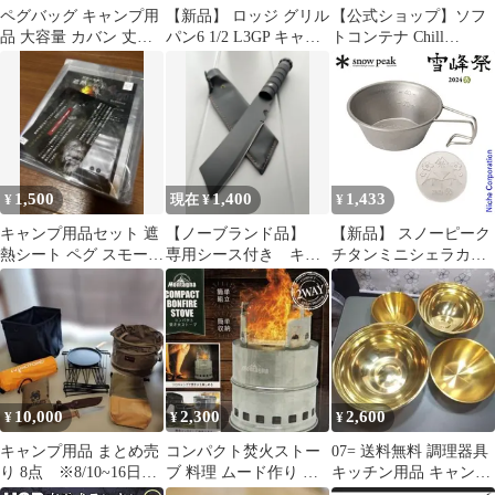
ペグバッグ キャンプ用
【新品】 ロッジ グリル
【公式ショップ】ソフ
品 大容量 カバン 丈夫
パン6 1/2 L3GP キャン
トコンテナ Chill
テント道具入れ 帆布
プ用品 鉄分 がとれる
Camping ツールボック
鉄鍋 てつなべ
ス Lサイズ ギアコンテ
ナ キャンプ用品の収納
防災 バッグ 折りたたみ
アウトドア コンテナボ
ックス マルチグリドル
イワタニ 薪ストーブ 焚
1,500
1,400
1,433
¥
現在 ¥
¥
き火台 ケース 軽量【30
日間返品可能】
キャンプ用品セット 遮
【ノーブランド品】
【新品】 スノーピーク
熱シート ペグ スモーカ
専用シース付き キャ
チタンミニシェラカッ
ー
ンプ用 マチェットナ
プ 2024 SPRING
イフ
EDITION FES-380 アウ
トドア キャンプ カップ
限定品 キャンプ用品
10,000
2,300
2,600
¥
¥
¥
キャンプ用品 まとめ売
コンパクト焚火ストー
07= 送料無料 調理器具
り 8点 ※8/10~16日発
ブ 料理 ムード作り ソ
キッチン用品 キャンプ
送不可です
ロ キャンプ 災害対策
用品 ボール セット