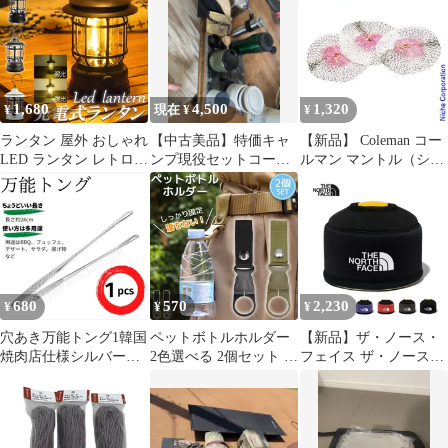
ャンプ用品
用品
1,680
4,500
1,320
¥
現在 ¥
¥
ランタン 屋外 おしゃれ
【中古美品】特価キャ
【新品】 Coleman コー
LED ランタン レトロ
ンプ現役セットコーヒ
ルマン マントル（シン
無段階調光 USB充電式
ー用品一式ドリッパー
フォニー型） 3枚入り
小型 暖色 アウトドア
ミル他災害
68222 キャンプ用品
キャンプ用品 夜釣り 応
急 防災 停電用 非常用
リチウム電池内蔵 キャ
ンプ用品
680
570
2,230
¥
¥
¥
穴あき万能トング1韓国
ペットボトルホルダー
【新品】ザ・ノース・
焼肉店仕様シルバー銀
2色選べる 2個セット ブ
フェイス ザ・ノース・
色BBQ焼き肉キャンプ
ラック カーキ ボトルフ
フェイス 収納・キャリ
ギアウトドア用品
ック ベルト バックル
ーケース ODカンカバ
バッグ 鞄 アウトドア用
ー250 Od Can Cover 250
品 キャンプ 登山 ハイ
TNFレッド NN32233