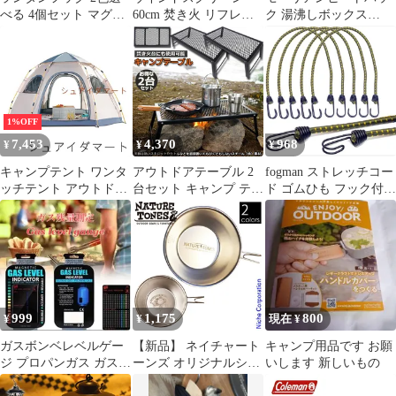
べる 4個セット マグネ
60cm 焚き火 リフレク
ク 湯沸しボックス
ットフック 磁石 カラビ
ター 反射板 風除板 防
（BOX）火がなくても
ナ テント タープ キャ
風板 亜鉛メッキ鋼板 大
お湯が沸く | キャンプ /
ンプ アウトドア 吊り下
型 風防 キャンプ 風よ
アウトドア / 登山 / 釣
げ ハンガー 小物 冷蔵
け 収納ケース付き バー
り / 備蓄品 / 非常用 / 防
庫 グッズ アウトドア用
ベキュー キャンプ用品
災用品 / 避難所 / イン
品 キャンプグッズ ラン
スタント食品 / フリー
1%OFF
タンハンガー ブラック
ズドライ
7,453
4,370
968
¥
¥
¥
ホワイト 黒 白
キャンプテント ワンタ
アウトドアテーブル 2
fogman ストレッチコー
ッチテント アウトドア
台セット キャンプ テー
ド ゴムひも フック付き
キャンプ用品 六角形構
ブル 焚き火テーブル
キャンプ用品 アウトド
造 簡単設営 通気性抜群
55×30cm 折りたたみ フ
ア 荷物固定 5本セット
防風 UVカット UPF50+
ィールドラック キャン
(グリーン, Medium)
3~4人用テント 2つド
プ用品 フルメッシュミ
ア?四つ側窓設計 専用
ニテーブル スチール フ
収納袋付属
ィールドラック BBQ 軽
量 焚き火 直火 キャン
999
1,175
800
¥
¥
現在 ¥
プ アウトドア
ガスボンベレベルゲー
【新品】 ネイチャート
キャンプ用品です お願
ジ プロパンガス ガス残
ーンズ オリジナルシェ
いします 新しいもの
量計測 ガス残量表示 キ
ラカップ OSC キャンプ