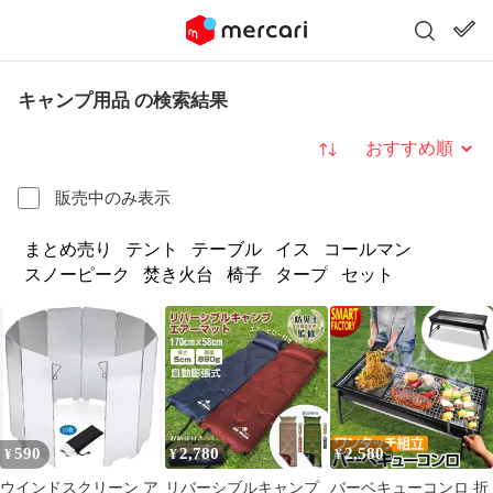
キャンプ用品 の検索結果
並び替え
販売中のみ表示
まとめ売り
テント
テーブル
イス
コールマン
スノーピーク
焚き火台
椅子
タープ
セット
590
2,780
2,580
¥
¥
¥
ウインドスクリーン ア
リバーシブルキャンプ
バーベキューコンロ 折