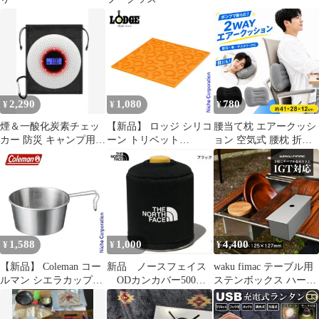
2,290
1,080
780
¥
¥
¥
煙＆一酸化炭素チェッ
【新品】 ロッジ シリコ
腰当て枕 エアークッシ
カー 防災 キャンプ用品
ーン トリベット
ョン 空気式 腰枕 折り
✨️新品未使用品✨️送料
AS7SKT キャンプ用品
たたみ ポンプ内蔵 ベロ
込み
ア風 コンパクト 旅行
移動車 キャンプ デスク
ワーク 車中泊 ブラック
グレー キャンプ用品 寝
袋用枕 車中泊 防災グッ
ズ 持ち出し袋 避難所
1,588
1,000
4,400
¥
¥
¥
【新品】 Coleman コー
新品 ノースフェイス
waku fimac テーブル用
ルマン シエラカップ
ODカンカバー500
ステンボックス ハーフ
600II 2000026799 キャ
NN32238キャンプ用品
ユニット テーブルにセ
ンプ用品 ステンレス シ
ガス缶
ット 小物入れ 収納ケー