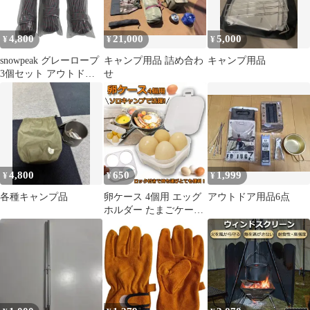
キング フェス ハーネス
TR キャンプ用品 アウ
作業着 荷物 水 カーキ
トドア 釣り 登山 おし
ー 黒
ゃれ メール便 [220414]
4,800
21,000
5,000
¥
¥
¥
snowpeak グレーロープ
キャンプ用品 詰め合わ
キャンプ用品
3個セット アウトドア
せ
用品 スノーピーク キャ
ンプ 未使用 M11517982
4,800
650
1,999
¥
¥
¥
各種キャンプ品
卵ケース 4個用 エッグ
アウトドア用品6点
ホルダー たまごケース
ソロキャンプで活躍 半
透明 エッグ ホルダー
キャンプ用品 アウトド
ア 小物入れにも使える
クリーン