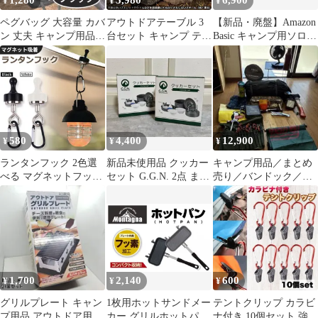
1,280
5,980
6,900
¥
¥
¥
保冷用品 FRESH
プ アウトドア
SWITCH
ペグバッグ 大容量 カバ
アウトドアテーブル 3
【新品・廃盤】Amazon
ン 丈夫 キャンプ用品
台セット キャンプ テー
Basic キャンプ用ソロテ
テント道具入れ
ブル 焚き火テーブル
ント 軽量丈夫希少品
55×30cm 折りたたみ フ
ィールドラック キャン
プ用品 フルメッシュミ
ニテーブル スチール フ
ィールドラック BBQ 軽
量 焚き火 直火 キャン
580
4,400
12,900
¥
¥
¥
プ アウトドア
ランタンフック 2色選
新品未使用品 クッカー
キャンプ用品／まとめ
べる マグネットフック
セット G.G.N. 2点 まと
売り／バンドック／ソ
磁石 カラビナ テント
め アウトドア キャンプ
ロティピー1／インフレ
タープ キャンプ アウト
用品 GN12CM002
ーターマット
ドア 吊り下げ ハンガー
小物 冷蔵庫 グッズ ア
ウトドア用品 キャンプ
グッズ ランタンハンガ
ー ブラック ホワイト
1,700
2,140
600
¥
¥
¥
黒 白
グリルプレート キャン
1枚用ホットサンドメー
テントクリップ カラビ
プ用品 アウトドア用品
カー グリルホットパン
ナ付き 10個セット 強力