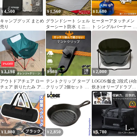
寒 暖房用品 取っ手金具
付 キャンプ ストーブ
4,500
1,560
1,680
¥
¥
¥
イワタニ ジュニアコン
パクトバーナー
キャンプグッズ まとめ
グランドシート シェル
ヒーターアタッチメン
売り
ターシート防水 ミニー
ト シングルバーナー バ
タープ レジャーシート
ーナーストーブ コンロ
キャンプシート 防災 キ
ヒーター 遠赤外線 ヒー
ャンプ用品 赤標識
ター アタッチメント ス
トーブヒーター アウト
ドア 簡易 ストー ブ 防
寒 暖房用品 取っ手金具
3%OFF
付 キャンプ ストーブ
3,198
580
2,000
¥
¥
¥
イワタニ ジュニアコン
パクトバーナー
アウトドアチェア ロー
テントクリップ タープ
LOGOS/飯盒 2段式 (4合
チェア 折りたたみ アウ
クリップ 2個セット キ
炊き)オリーブドラブ
トドア キャンプ チェア
ャンプ用品 アウトドア
キャンプ用品
コンパクト 耐荷重
テント タープ 強力 固
150kg イス キャンプ用
定 ホルダー シートクリ
品 折り畳み椅子 オレン
ップ ロープ カラビナ
ジ ブラック
フック 車 カー 連結 ブ
ラック 黒 止める スク
リュー固定式 調節可能
1,080
2,850
5,780
¥
¥
¥