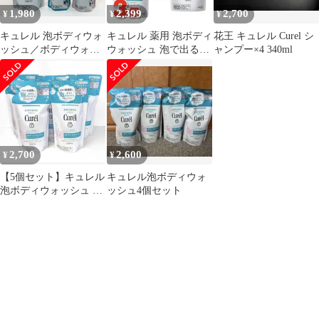
1,980
2,399
2,700
¥
¥
¥
キュレル 泡ボディウォ
キュレル 薬用 泡ボディ
花王 キュレル Curel シ
ッシュ／ボディウォッ
ウォッシュ 泡で出るタ
ャンプー×4 340ml
シュ／コンディショナ
イプ 詰替 380mL ×3個
ー つめかえ用
**4422957
2,700
2,600
¥
¥
【5個セット】キュレル
キュレル泡ボディウォ
泡ボディウォッシュ つ
ッシュ4個セット
めかえ用 380ml