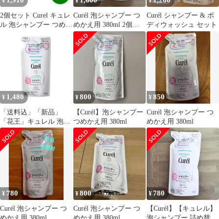
1,910
1,600
1,200
¥
¥
¥
2個セット Curel キュレ
Curél 泡シャンプー つ
Curél シャンプー & ボ
ル 泡シャンプー つめか
めかえ用 380ml 2個セ
ディウォッシュ セット
え用 詰替え用 380ml 医
ット
薬部外品 送料無料
1,480
800
850
¥
¥
¥
「送料込」「新品」
【Curél】泡シャンプー
Curél 泡シャンプー つ
「花王」キュレル 泡シ
つめかえ用 380ml
めかえ用 380ml
ャンプー つめかえ用
380mL 「日用品」
780
800
780
¥
¥
¥
Curél 泡シャンプー つ
Curél 泡シャンプー つ
【Curél】【キュレル】
めかえ用 380ml
めかえ用 380ml
泡シャンプー 詰め替え