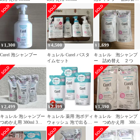
用 380ml
1,300
4,500
1,699
¥
¥
¥
Curel 泡シャンプー
キュレル Curel バスタ
キュレル 泡シャンプ
イムセット
ー 詰め替え ２つ
2,499
2,399
1,390
¥
¥
¥
キュレル 泡シャンプー
キュレル 薬用 泡ボディ
キュレル 泡シャンプ
つめかえ用 380ml 3個
ウォッシュ 泡で出るタ
ー つめかえ用 380ml
セット
イプ 詰替 380mL ×3個
2個セット 新品