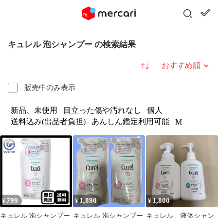
キュレル 泡シャンプー の検索結果
並び替え
販売中のみ表示
新品、未使用
目立った傷や汚れなし
個人
送料込み(出品者負担)
あんしん鑑定利用可能
M
799
1,890
1,800
¥
¥
¥
キュレル 泡シャンプー
キュレル 泡シャンプー
キュレル 液体シャン