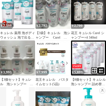
2,599
2,792
2,700
¥
¥
¥
キュレル 薬用 泡ボディ
【3袋】キュレル 泡シ
花王 キュレル Curel シ
ウォッシュ 泡で出るタ
ャンプー Curel
ャンプー×4 340ml
イプ 詰替 380mL ×3個
380ml
1%OFF
3,993
7,999
5,899
¥
¥
¥
【3個セット】キュレ
花王キュレル バスタ
【8個セット】キュレル
ル 泡シャンプー
イムセット(5品)
泡シャンプー 詰め替え
480ml
380ml シャンプー