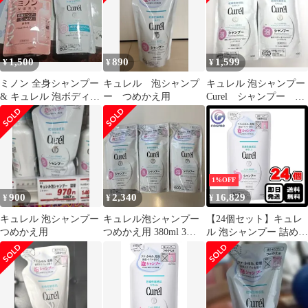
1,500
890
1,599
¥
¥
¥
ミノン 全身シャンプー
キュレル 泡シャンプ
キュレル 泡シャンプー
& キュレル 泡ボディウ
ー つめかえ用
Curel シャンプー 2
ォッシュ つめかえ用
つセット
1%OFF
900
2,340
16,829
¥
¥
¥
キュレル 泡シャンプー
キュレル泡シャンプー
【24個セット】キュレ
つめかえ用
つめかえ用 380ml 3個
ル 泡シャンプー 詰め替
セット
え 380ml シャンプー