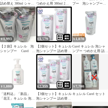
詰め替え 380ml シャン
つめかえ用 380ml 2個
プー 泡シャンプー
プー
セット
ボトル 本体 セット
1,993
1,579
1,070
¥
¥
¥
【２袋】キュレル 泡
【2個セット】キュレル
Curel キュレル 泡シャ
シャンプー Curel
泡シャンプー 詰め替え
ンプー つめかえ用 詰替
380ml
380ml シャンプー
え用 380ml 医薬部外
品 送料無料
1,880
2,359
7,700
¥
¥
¥
「送料込」「新品」
【3個セット】キュレル
キュレル Curel セット
「花王」キュレル 泡シ
泡シャンプー 詰め替え
ャンプー ポンプ 480mL
380ml シャンプー