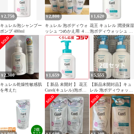
2,750
2,800
1,620
¥
¥
¥
キュレル泡シャンプー
キュレル 泡ボディウォ
花王 キュレル 潤浸保湿
ポンプ 480ml
ッシュ つめかえ用 ４個
泡ボディウォッシュ ポ
セット380ml
ンプ 本体 480ml 医薬部
外品[9377] 佐川急便
2,300
1,659
5,555
¥
¥
¥
キュレル乾燥性敏感肌
【 新品 未開封 】 花王
【新品未開封品】キュ
を考えた
Curel(キュレル)泡ボデ
レル 泡ボディウォッシ
ィウォッシュ 本体
ュ 480ml ポンプ 医薬部
480mL 未使用 送料無料
外品