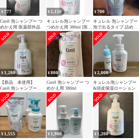
777
2,156
700
¥
¥
¥
Curél 泡シャンプー つ
キュレル泡シャンプー
キュレル 泡シャンプー
めかえ用 医薬部外品
つめかえ用 380ml [医薬
泡で出るタイプ 詰め替
部外品]
え用 未開封
1,280
800
2,000
¥
¥
¥
【新品 未使用】
Curél 泡シャンプー つ
キュレル泡シャンプー
Curél 泡シャンプー
めかえ用 380ml
&頭皮保湿ローション
480ml 本体 キュレル
1,555
1,980
1,200
¥
¥
¥