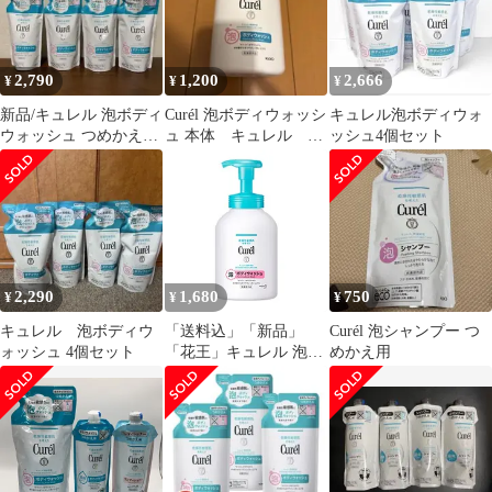
容量
2,790
1,200
2,666
¥
¥
¥
新品/キュレル 泡ボディ
Curél 泡ボディウォッシ
キュレル泡ボディウォ
ウォッシュ つめかえ用
ュ 本体 キュレル お
ッシュ4個セット
380ml 4個セット
まけ付き
2,290
1,680
750
¥
¥
¥
キュレル 泡ボディウ
「送料込」「新品」
Curél 泡シャンプー つ
ォッシュ 4個セット
「花王」キュレル 泡ボ
めかえ用
ディウォッシュ ポンプ
480mL