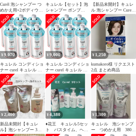
Curél 泡シャンプー つ
キュレル【セット】泡
【新品未開封】キュレ
めかえ用×2ボディウォ
シャンプー ポンプ
ル 泡シャンプー Curel
ッシュ 本体×2
480ml & コンディショ
保湿 頭皮ケア 浸潤
ナー ポンプ420ml
保湿 花王
**4423524
4901301383013／
4901301276100
9,070
9,000
1,250
¥
¥
¥
キュレル コンディショ
キュレル コンディショ
kumakoro様 リクエスト
ナー curel キュレル リ
ナー curel キュレル リ
2点 まとめ商品
ンス キュレル 詰め替え
ンス キュレル 詰め替え
コンディショナー 詰め
コンディショナー 詰め
替え キュレル 頭皮 大
替え キュレル 頭皮 大
容量
容量
2,400
4,380
1,300
¥
¥
¥
新品未開封【キュレ
♦️花王 キュレル5セッ
キュレル 泡シャンプ
ル】泡シャンプー 3点
ト バスタイム、ヘア
ー つめかえ用 380ml
セット（本体1本・つめ
ケア 美容 シャンプ
2個セット