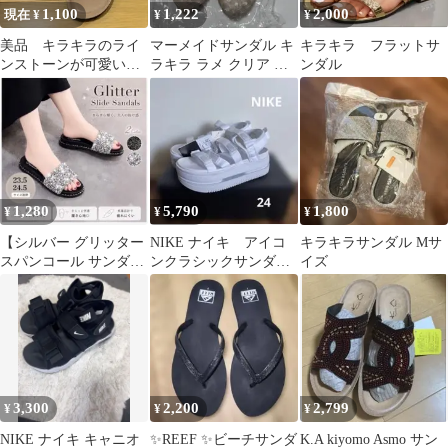
1,100
1,222
2,000
現在 ¥
¥
¥
美品 キラキラのライ
マーメイドサンダル キ
キラキラ フラットサ
ンストーンが可愛いサ
ラキラ ラメ クリア 韓
ンダル
ンダル Ｍ
国風 夏 海 プール 可愛
い 新品
1,280
5,790
1,800
¥
¥
¥
【シルバー グリッター
NIKE ナイキ アイコ
キラキラサンダル Mサ
スパンコール サンダル
ンクラシックサンダ
イズ
フラット M 23.5cm】
ル ホワイト サンダル
匿名発送 24
3,300
2,200
2,799
¥
¥
¥
NIKE ナイキ キャニオ
✨REEF ✨ビーチサンダ
K.A kiyomo Asmo サン