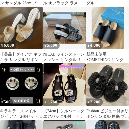
ン サンダル 23cm ブラ
ル ★ブラック ラメ サ
ダル
ック×ホワイト
イズ7
6,000
5,500
4,380
¥
¥
¥
【美品】ダイアナ キラ
NICAL ラインストーン
新品未使用
キラ サンダル リボン
メッシュ サンダル ミュ
SOMETHING サンダル
ブロックヒール A5554
ール Sサイズ
黒 ブラック 本革 厚底
LLサイズ
500
1,780
2,200
¥
¥
¥
キラキラ スマイル
【24cm】シルバースク
Fashion ビジュー付きリ
ジビッツ 2個セット
エアバックル付 トン
ボンサンダル 厚底 ブラ
サンダル クロック
グサンダル フラット/
ック
ス メタリックカラー
ペタンコ 新品