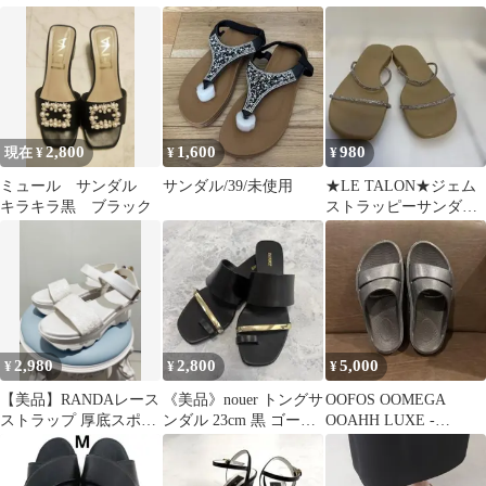
アトウ クリアヒール 35
ル ゴールド かかとゴ
ム 履きやすい
2,800
1,600
980
現在 ¥
¥
¥
ミュール サンダル
サンダル/39/未使用
★LE TALON★ジェム
キラキラ黒 ブラック
ストラッピーサンダル
S22.5ベージュ
2,980
2,800
5,000
¥
¥
¥
【美品】RANDAレース
《美品》nouer トングサ
OOFOS OOMEGA
ストラップ 厚底スポー
ンダル 23cm 黒 ゴール
OOAHH LUXE -
ツサンダル ホワイト
ド金具
BLACK SPARKLE