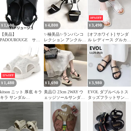
10%OFF
1,600
4,800
3,490
¥
¥
¥
【美品】
✨極美品✨ランバンコ
[オフホワイト] サンダ
PADOUROUGE サン
レクション アンクルス
ル レディース グルカサ
ダル 厚底 スポサン
トラップサンダル 完売
ンダル メッシュ 甲深
品 23.0cm
バックストラップ 外反
母趾 幅広 甲高 痛くな
い 柔らかい ローヒール
軽量 歩きやすい 夏 白
ホワイト k10-5989
11%OFF
1,480
1,690
3,980
¥
¥
¥
kitson ニット 厚底 キラ
美品◎ 23cm 2WAY ウ
EVOL ダブルベルトス
キラ サンダル
ェッジソールサンダル
タッズフラットサンダ
（WHITE）
10cmヒール 美脚 厚底
ル ビジュー ペタンコ
ブラック