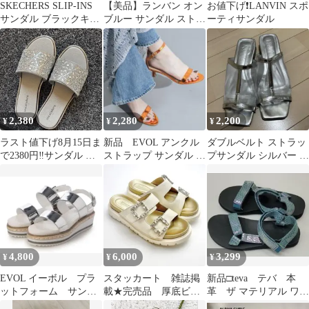
SKECHERS SLIP-INS
【美品】ランバン オン
お値下げ❗️LANVIN スポ
サンダル ブラックキラ
ブルー サンダル ストラ
ーティサンダル
キラ美品
ップ ベージュ 23cm
2,380
2,280
2,200
¥
¥
¥
ラスト値下げ8月15日ま
新品 EVOL アンクル
ダブルベルト ストラッ
で2380円‼️サンダル キ
ストラップ サンダル メ
プサンダル シルバー ク
ラキラ
タリックオレンジ
リア 25cm
24.5㎝
4,800
6,000
3,299
¥
¥
¥
EVOL イーボル プラ
スタッカート 雑誌掲
新品□teva テバ 本
ットフォーム サンダ
載★完売品 厚底ビジ
革 ザ マテリアル ワー
ル シルバー Mサイ
ューサンダル キラキ
ルド 1010322 22cm