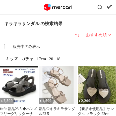
キラキラサンダル の検索結果
並び替え
販売中のみ表示
キッズ
ガチャ
17cm
20
18
7,500
1,500
2,200
¥
¥
¥
fitfit 新品23.5 ◆ハンズ
新品♡キラキラサンダ
【新品未使用品】サン
フリーグリッターサン
ル23.5
ダル ブラック 23cm