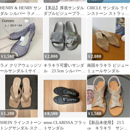
HENRY & HENRY サン
【美品】厚底サンダル
CIRCLE サンダル ライ
ダル シルバー ラメ イ
ダブルビジュープラッ
ンストーン ストラップ
タリア製 キラキラ 新品
トフォームサンダル ビ
アイボリー L
ジューサンダル
1,500
2,800
2,080
¥
¥
¥
ラメ クリアウェッジソ
キラキラ可愛いサンダ
南国キラキラ ビジュー
ールサンダル Lサイズ
ル 23.5cm シルバー
ミュールサンダル
オープントゥ 夏 サンダ
滑り止め 夏 海 15-
ル
947
1,280
8,500
1,580
¥
¥
¥
SHEIN ラインストーン
senso CLARISSA フラッ
【新品未使用】 23.5
トングサンダル スクエ
トサンダル
㎝ キラキラ サンダ