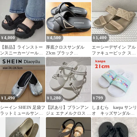
4,000
4,500
1,400
¥
¥
¥
【新品】ラインストー
厚底クロスサンダル
エーシーデザイン アル
ンスニーカーソールサ
23cm ブラック
ファキュービック スタ
ンダル＊エモダ マウジ
PORSHUR
ッズミュールサンダル
ー リエンダ
ベージュ
1,490
1,280
799
¥
¥
¥
シーイン SHEIN 足袋フ
【訳あり】ブランアン
しまむら kaepa サンリ
ラットミュールサンダ
ジェ エナメルクロス ナ
オ キッズサンダル
ル シルバー 24~24.5cm
ースサンダル レディー
21cm
ス 看護師