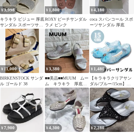
3,998
1,800
4,180
¥
¥
¥
キラキラ ビジュー 厚底
ROXY ビーチサンダル
coca スパンコール スポ
サンダル スポーツサン
ラメ ピンク
ーツサンダル 厚底
ダル ベージュ 23.5cm
11,000
3,380
1,480
¥
¥
¥
BIRKENSTOCK サンダ
■■美品■■MUUM ムー
【キラキラクリアサン
ル ゴールド 38
ム キラキラ 厚底
ダル/ブルー/15cm】子
サンダル シルバー
供 キッズ 女の子 ラバ
25cm
ーお姫様
7,900
4,300
2,280
¥
¥
¥