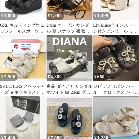
1,800
1,980
1,499
¥
¥
¥
GRL キルティングウェ
24cm オープン サンダ
ElvisLuceラインストー
ッジソールスポーツサ
ル 夏 スナック 夜職 キ
ン付きピンヒール ミュ
ンダル[zr1440] 24
ラキラ ブラック 432
ール LLサイズ
7,900
4,880
660
¥
¥
¥
SKECHERS スケッチャ
良品 ダイアナ サンダル
ジビッツ リボン パー
ーズ ★キラキラストー
ホワイト 白 23cm グリ
ル クロックス ハート
ン サンダル アーチフ
ッター 厚底 ウェッジ
スター サンダル アクセ
ィット
サリー
3,400
7,080
1,280
¥
¥
¥