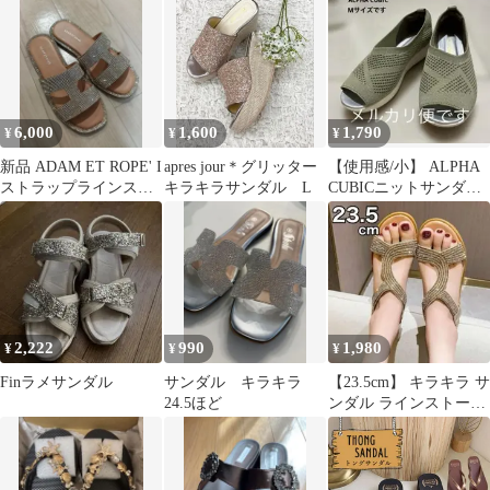
ズ 厚底
ラバックル ホワイト
6,000
1,600
1,790
¥
¥
¥
新品 ADAM ET ROPE' I
apres jour＊グリッター
【使用感/小】 ALPHA
ストラップラインスト
キラキラサンダル L
CUBICニットサンダル
ーンサンダル
オリーブ色オープント
ゥM
2,222
990
1,980
¥
¥
¥
Finラメサンダル
サンダル キラキラ
【23.5cm】 キラキラ サ
24.5ほど
ンダル ラインストーン
脱げない 痛くない 新品