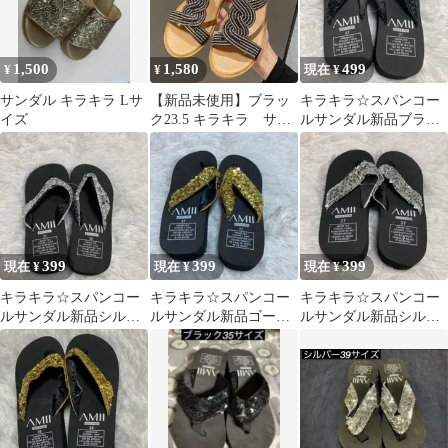
1,500
1,580
499
¥
¥
現在 ¥
サンダル キラキラ Lサ
【新品未使用】ブラッ
キラキラ☆スパンコー
イズ
ク23.5 キラキラ サン
ルサンダル新品ブラッ
ダル ブラック かかとゴ
ク37サイズ
ム
399
399
399
現在 ¥
現在 ¥
現在 ¥
キラキラ☆スパンコー
キラキラ☆スパンコー
キラキラ☆スパンコー
ルサンダル新品シルバ
ルサンダル新品ゴール
ルサンダル新品シルバ
ー35サイズ
ド37サイズ
ー37サイズ