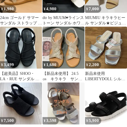
1,980
4,980
7,000
¥
¥
¥
24cm ゴールド サマー
dtr by MUUM♥ラインス
MIUMIU キラキラヒー
サンダル ストラップ ラ
トーン サンダル ホワイ
ル サンダル★ビジュー
メ ぺたんこ キラキラ
ト♥Мサイズ♥送料込み
ヒール★ベージュ★ミ
ュウミュウ
3,499
1,680
2,200
¥
¥
¥
【超美品】SHOO・
【新品未使用】 24.5
新品未使用
LA・RUE サンダル 厚
㎝ キラキラ サンダ
LIBERTYDOLL シルバ
底 ラインストーン
ル シルバー かかとゴ
ー サンダル Sサイズ
Mサイズ 黒
ム 履きやすい
7,500
3,598
5,900
¥
¥
¥