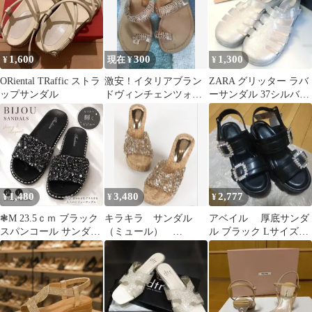
1,600
300
1,300
¥
現在 ¥
¥
ORiental TRaffic ストラ
激安！イタリアブラン
ZARA グリッター ラバ
ップサンダル
ドヴィンチェンツォフ
ーサンダル 37シルバー
ェラーラキラキラミュ
23.5cm
ール革サンダル
1,480
3,480
2,777
¥
¥
¥
❃M 23.5ｃｍ ブラック
キラキラ サンダル
アベイル 厚底サンダ
スパンコール サンダル
（ミュール）
ル ブラック Lサイズ
ミュール キラキラ 上品
36（22.5〜23）
ビジュー