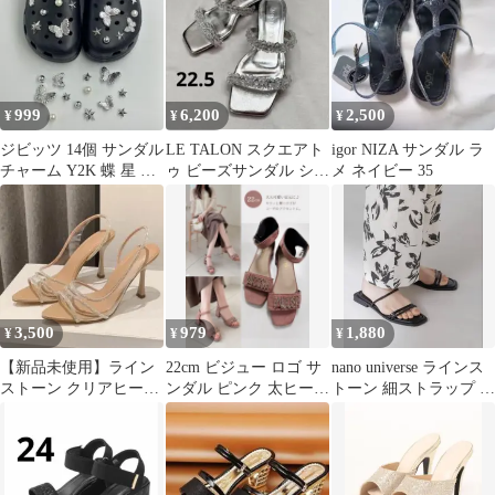
999
6,200
2,500
¥
¥
¥
ジビッツ 14個 サンダル
LE TALON スクエアト
igor NIZA サンダル ラ
チャーム Y2K 蝶 星 メ
ゥ ビーズサンダル シル
メ ネイビー 35
タル シルバー パンク
バー 22.5
3,500
979
1,880
¥
¥
¥
【新品未使用】ライン
22cm ビジュー ロゴ サ
nano universe ラインス
ストーン クリアヒール
ンダル ピンク 太ヒール
トーン 細ストラップ サ
サンダル 24.5cm
アンクルストラップ 美
ンダル 2025SS
脚