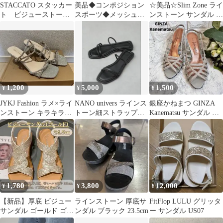
STACCATO スタッカー
美品◆コンポジション
​☆美品☆Slim Zone ライ
ト ビジューストーン
スポーツ◆メッシュサ
ンストーン サンダル ミ
サンダル 24 未使用
ンダル ゴールド◆ラメ
ュール ブラック M
キラキラ
◆23cm◆日本製
1,200
5,000
1,500
¥
¥
¥
JYKJ Fashion ラメ×ライ
NANO univers ラインス
銀座かねまつ GINZA
ンストーン キラキラヒ
トーン細ストラップサ
Kanematsu サンダル 編
ールサンダル シルバー
ンダル38(24.5cm)
み込みストラップ
1,780
3,800
12,000
¥
¥
¥
【新品】厚底 ビジュー
ラインストーン 厚底サ
FitFlop LULU グリッタ
サンダル ゴールド ゴー
ンダル ブラック 23.5cm
ー サンダル US07
ジャス 24.5㎝