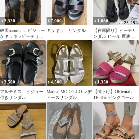
3,330
7,000
1,080
¥
¥
¥
韓国namuhana ビジュー
キラキラ サンダル
【在庫限り】ビーチサ
がキラキラビーチサン
ンダル ヒール 厚底 ト
ダル23.5cm
ング サンダル ビーサン
ウェッジソール レディ
ース 海
3,500
4,500
1,350
¥
¥
¥
アルテミス ビジュー
Madras MODELLO レデ
【値下げ】ORientaL
付きサンダル
ィースサンダル
TRaffic ピンクゴールド
サンダル Mサイズ