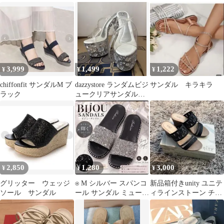
ダル(ダークSV)
3,999
1,499
1,222
¥
¥
¥
chiffonfit サンダルM ブ
dazzystore ランダムビジ
サンダル キラキラ
ラック
ュークリアサンダル
キャバサンダル
2,850
1,280
3,000
¥
¥
¥
グリッター ウェッジ
⍟ M シルバー スパンコ
新品箱付きunity ユニテ
ソール サンダル
ール サンダル ミュール
ィラインストーン チュ
ぺたんこ キラキラ 韓国
ールサンダルミュール
Sサイズ