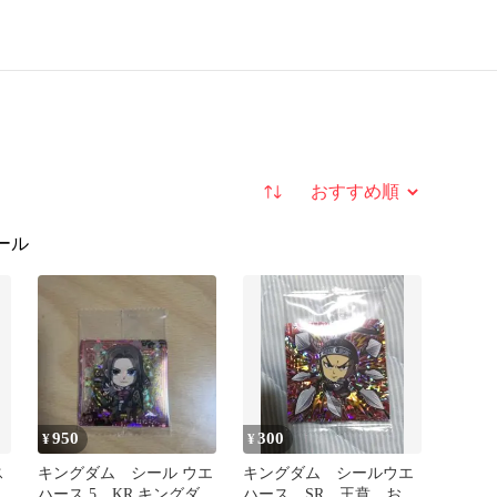
並び替え
ール
950
300
¥
¥
ス
キングダム シール ウエ
キングダム シールウエ
ハース 5 KR キングダム
ハース SR 王賁 おう