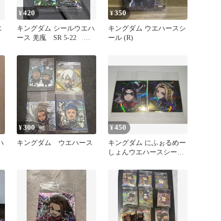
420
350
¥
¥
エ
キングダム シールウエハ
キングダム ウエハースシ
ース 羌瘣 SR 5-22 き
ール (R)
ょうかい
300
450
¥
¥
ハ
キングダム ウエハース
キングダム にふぉるめー
しょんウエハースシール
羌瘣 楊端和