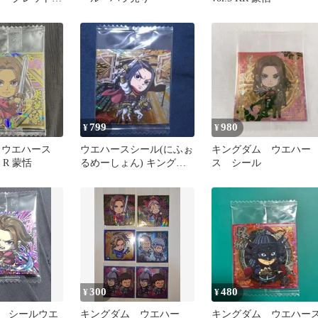
799
980
¥
¥
 ウエハース
ウエハースシール(にふぉ
キングダム ウエハー
 R 蒙恬
るめーしょん) キングダ
ス シール
ム 嬴政 3
300
480
¥
¥
 シールウエ
キングダム ウエハー
キングダム ウエハー