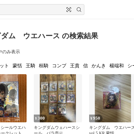
ダム ウエハース の検索結果
中のみ表示
ット
蒙恬
王騎
桓騎
コンプ
王賁
信
かんき
楊端和
シ
300
950
¥
¥
 シールウエハ
キングダムウェハースシ
キングダム ウエハー
5 シークレット
ール バラ売り
vol.5 KR 蒙恬