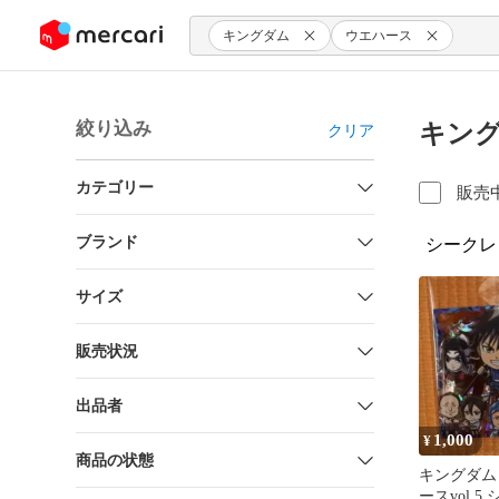
ンツにスキップ
キングダム
ウエハース
絞り込み
キング
クリア
カテゴリー
販売
ブランド
シークレ
サイズ
販売状況
出品者
1,000
¥
商品の状態
キングダム
ースvol.