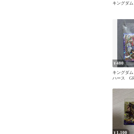
キングダム
480
¥
キングダム
ハース GR
1,100
¥