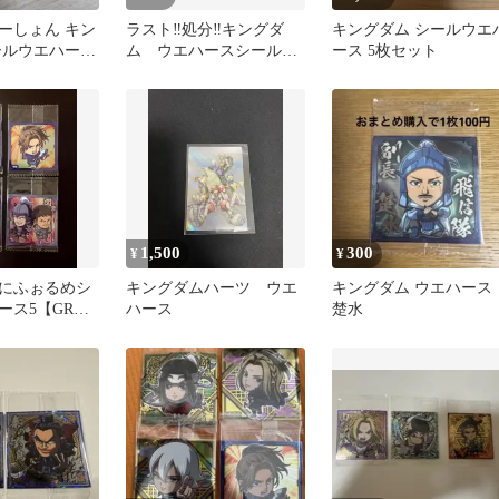
ーしょん キン
ラスト‼️処分‼️キングダ
キングダム シールウエ
ールウエハース
ム ウエハースシール8
ース 5枚セット
シークレット信＆王
枚セット
1,500
300
¥
¥
にふぉるめシ
キングダムハーツ ウエ
キングダム ウエハース
ース5【GR王
ハース
楚水