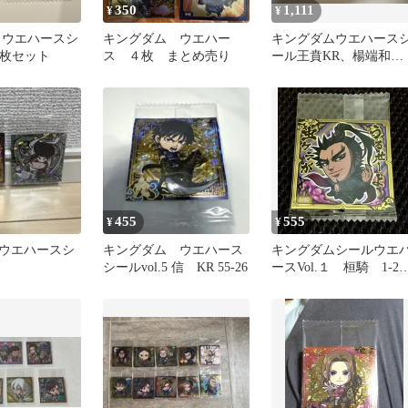
350
1,111
¥
¥
 ウエハースシ
キングダム ウエハー
キングダムウエハース
2枚セット
ス ４枚 まとめ売り
ール王賁KR、楊端和
GR、羌瘣SR
455
555
¥
¥
ウエハースシ
キングダム ウエハース
キングダムシールウエ
シールvol.5 信 KR 55-26
ースVol.１ 桓騎 1-22
未開封