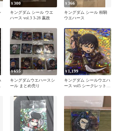
300
366
¥
¥
シ
キングダム シール ウエ
キングダム シール 桓騎
ハース vol.3 3-28 嬴政
ウエハース
655
1,199
¥
¥
ハ
キングダムウエハースシ
キングダム シールウエハ
ール まとめ売り
ース vol5 シークレット信
＆王騎