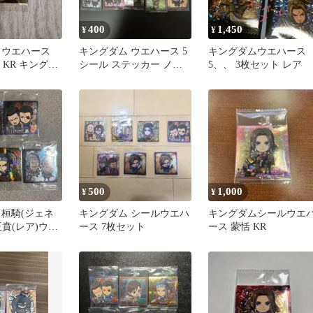
400
1,450
¥
¥
 ウエハース
キングダム ウエハース 5
キングダムウエハース
3 KR キングダ
シール ステッカー ノー
5、、 3枚セット レア
瘣
マル 10枚
500
1,000
¥
¥
 桓騎(ジェネ
キングダム シールウエハ
キングダムシールウエ
賁(レア)ウエ
ース 7枚セット
ース 蒙恬 KR
ル 5枚セット