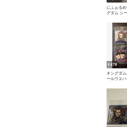
にふぉるめ
グダム シ
vol.5 
騎
470
¥
キングダム
ールウエハ
騎】