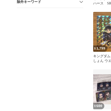
除外キーワード
ハース S
てん
1,799
¥
キングダム
しょん ウ
信 シークレッ
600
¥