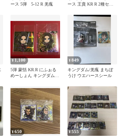
ース 5弾 5-12 R 羌瘣
ース 王賁 KR R 2種セッ
ト
1,100
849
¥
¥
エ
5弾 蒙恬 KR.R にふぉる
キングダム/羌瘣 まちぼ
めーしょん キングダム
うけ ウエハースシール
ウエハース
650
555
¥
¥