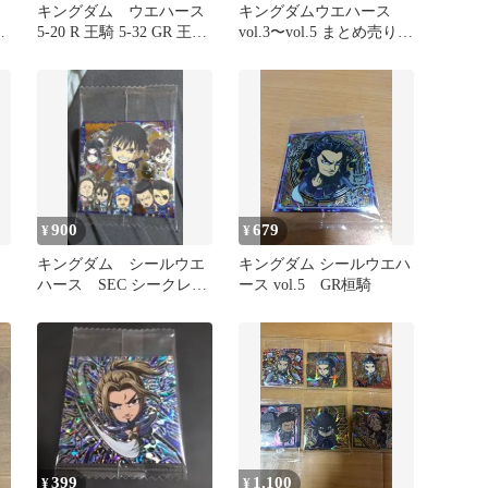
キングダム ウエハース
キングダムウエハース
&
5-20 R 王騎 5-32 GR 王騎
vol.3〜vol.5 まとめ売り
2枚セット
22枚
900
679
¥
¥
キングダム シールウエ
キングダム シールウエハ
ハース SEC シークレッ
ース vol.5 GR桓騎
ト 飛信隊
399
1,100
¥
¥