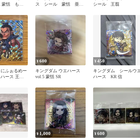
R 蒙恬 もう
ス シール 蒙恬 亜花
シール 王翦
錦 他 計6枚
600
450
¥
¥
 にふぉるめー
キングダム ウエハース
キングダム シールウ
エハース 王騎
vol.5 蒙恬 SR
ハース KR 信
ト 1-29
1,000
600
¥
¥