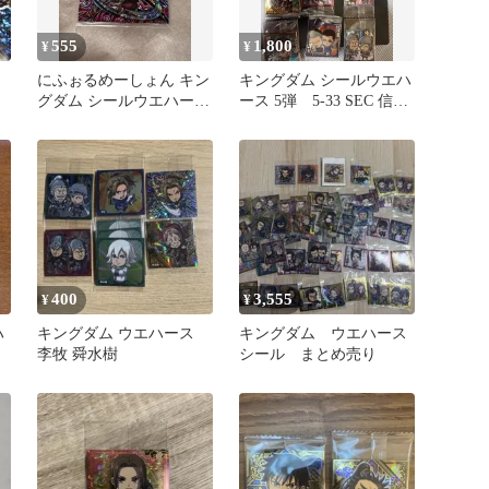
555
1,800
¥
¥
にふぉるめーしょん キン
キングダム シールウエハ
グダム シールウエハース
ース 5弾 5-33 SEC 信&
vol.5 蒙恬
王騎など計12枚！
400
3,555
¥
¥
ハ
キングダム ウエハース
キングダム ウエハース
李牧 舜水樹
シール まとめ売り