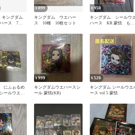
899
950
¥
¥
️】キングダム
キングダム ウエハー
キングダム シールウ
ハース 7枚
ス 10種 10枚セット
ハース KR 蒙恬 もう
てん
999
520
¥
¥
 にふぉるめ
キングダムウエハースシ
キングダム シールウエ
シールウエハ
ール 蒙恬(KR)
ース vol.5 蒙恬
.5 桓騎 王翦