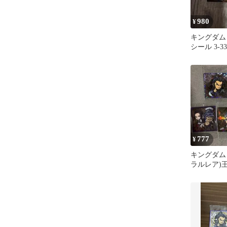
980
¥
キングダム
シール 3-3
ムレア 羌
777
¥
キングダム
ラルレア)王
ハースシー