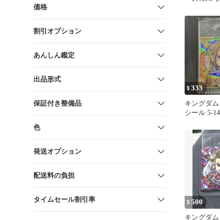
価格
飛信隊
割引オプション
あんしん鑑定
出品形式
333
¥
保証付き整備品
キングダム
シール 5-14
色
発送オプション
配送料の負担
タイムセール割引率
500
¥
キングダム