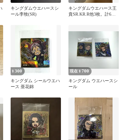
ハ
キングダムウエハースシ
キングダムウエハース王
ール李牧(SR)
賁SR.KR.R他3枚。計6枚
セット
300
700
¥
現在 ¥
キングダム シールウエハ
キングダム ウエハースシ
ース 亜花錦
ール