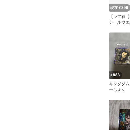
300
現在 ¥
【レア有‼
シールウエ
セット
888
¥
キングダム
ーしょん 
ース vol
GR