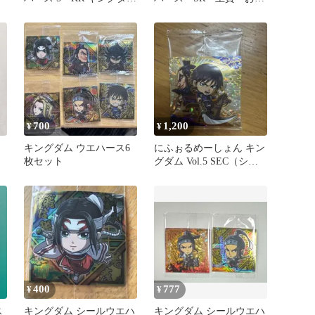
レア 5-28 蒙恬
ほん
700
1,200
¥
¥
キングダム ウエハース6
にふぉるめーしょん キン
枚セット
グダム Vol.5 SEC（シー
クレット） 信＆王騎
400
777
¥
¥
ス
キングダム シールウエハ
キングダム シールウエハ