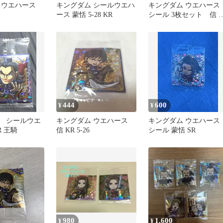
 ウエハース
キングダム シールウエハ
キングダム ウエハース
ース 蒙恬 5-28 KR
シール 3枚セット 信 
嬴政(KR、R)
444
600
¥
¥
 シールウエ
キングダム ウエハース
キングダム ウエハース
 王騎
信 KR 5-26
シール 蒙恬 SR
980
1,600
¥
¥