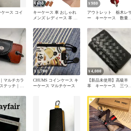
680
980
¥
¥
 キーケース コイ
キーケース 車 おしゃれ
アウトレット 栃木レ
メンズ レディース 革 ス
ー キーケース 数量
マートキー 安い 小さい
定 キーホルダー 本
かわいい ノーブランド
革 牛革 タンニン
20代 30代 40代 50代
鍵 スマートキー バ
ク 自転車 車 子供
用 自分用 ご自宅
友達 彼氏 彼女 金
庫 倉庫 会社 オフ
ス 別荘 プレゼン
ギフト
1,700
4,080
¥
¥
｜マルチカラ
CHUMS コインケース キ
【新品未使用】高級羊
ステッチ｜本
ーケース マルチケース
革 キーケース 三つ
り イントレチャー
黒 高見え