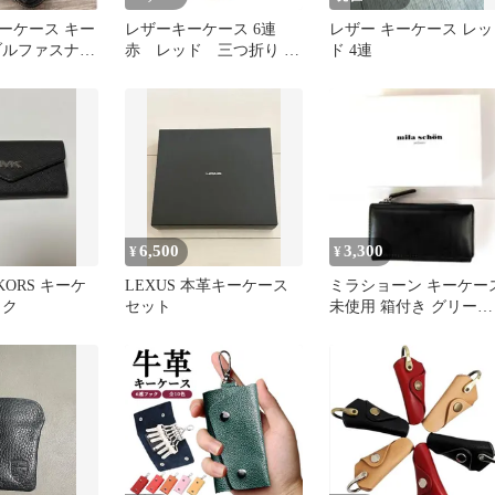
ーケース キー
レザーキーケース 6連
レザー キーケース レッ
ブルファスナー
赤 レッド 三つ折り キ
ド 4連
ディース クリ
ーホルダー付き コンパ
クト
6,500
3,300
¥
¥
 KORS キーケ
LEXUS 本革キーケース
ミラショーン キーケー
ック
セット
未使用 箱付き グリーン
本革 小銭入れ メンズ