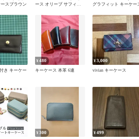
ケースブラウン
ース オリーブ サフィア
グラフィット キーケー
ーノレザー
480
3,000
¥
¥
付き キーケー
キーケース 本革 6連
vivian キーケース
ク
300
499
¥
¥