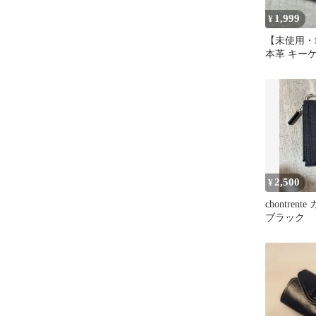
1,999
¥
【未使用・箱
本革 キーケ
ック ゴー
2,500
¥
chontren
ブラック