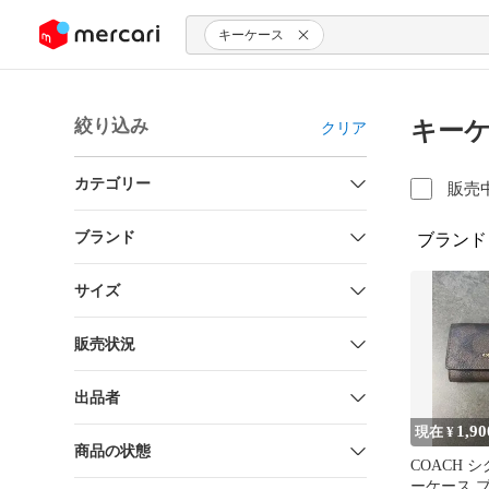
ンツにスキップ
キーケース
絞り込み
キーケ
クリア
カテゴリー
販売
ブランド
ブランド
サイズ
販売状況
出品者
1,90
現在 ¥
商品の状態
COACH 
ーケース 