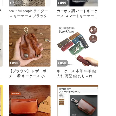
7,500
899
¥
¥
ザ
beautiful people ライダー
カーボン調 ハードキーケ
限
ス キーケース ブラック
ース スマートキーケース
キーホルダー付き
イ
用
ィ
ト
890
850
¥
¥
【ブラウン】 レザーポー
キーケース 本革 牛革 鍵
折
チ 巾着 キーケース 小銭
入れ 薄型 鍵 おしゃれ 高
ト
入れ アメカジ ヴィンテ
級感 軽量 コンパクト メ
ージ
ンズ ウィメンズ PR-
18Y017