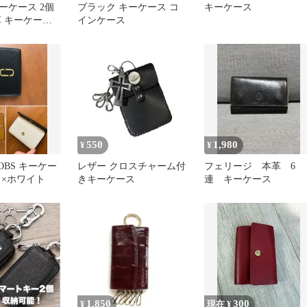
ーケース 2個
ブラック キーケース コ
キーケース
革 キーケース
インケース
スナー カラビ
ザー シンプル
ケース キーホ
 スマートキー
ー 収納 かぎ
気 おすすめ 高
 おしゃれ
550
1,980
¥
¥
COBS キーケー
レザー クロスチャーム付
フェリージ 本革 6
ク×ホワイト
きキーケース
連 キーケース
1,850
300
¥
現在 ¥