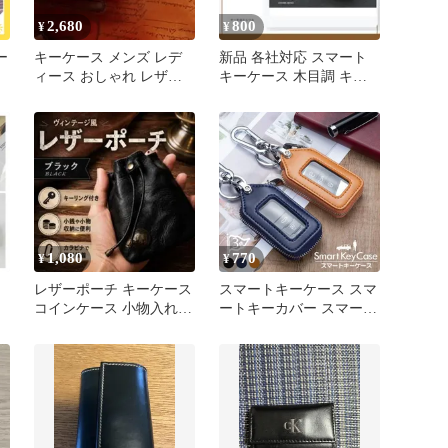
2,680
800
¥
¥
ー
キーケース メンズ レデ
新品 各社対応 スマート
ィース おしゃれ レザー
キーケース 木目調 キー
革かわいい ブラウン
カバー キーホルダー
1,080
770
¥
¥
レザーポーチ キーケース
スマートキーケース スマ
コインケース 小物入れ
ートキーカバー スマート
カラビナ付き アメカジ
キー対応 キーケース カ
ラビナ付き 多機能 窓付
き 3色 3カラー メンズ キ
ーホルダー 車キーカバー