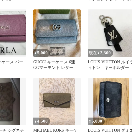
ク
5,000
2,300
¥
現在 ¥
キーケース パー
GUCCI キーケース 6連
LOUIS VUITTON ルイ
GGマーモント レザー ブ
ィトン キーホルダ
ルーグレー系
キーリング
4,500
5,000
¥
¥
コーチ シグネチ
MICHAEL KORS キーケ
LOUIS VUITTON ダミ