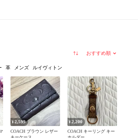
並び替え
ー
革
メンズ
ルイヴィトン
2,599
2,200
¥
¥
マ
COACH ブラウン レザー
COACH キーリング キー
ッ
キーケース
ホルダー