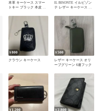
本革 キーケース スマー
IL BISONTE イルビゾン
トキー ブラック 本皮 牛
テ レザー キーケース シ
皮 カード収納 カラビナ
ーウォーター
黒色
800
500
¥
¥
クラウン キーケース
レザー キーケース オリ
ーブグリーン 6連フック
1,200
2,800
¥
¥