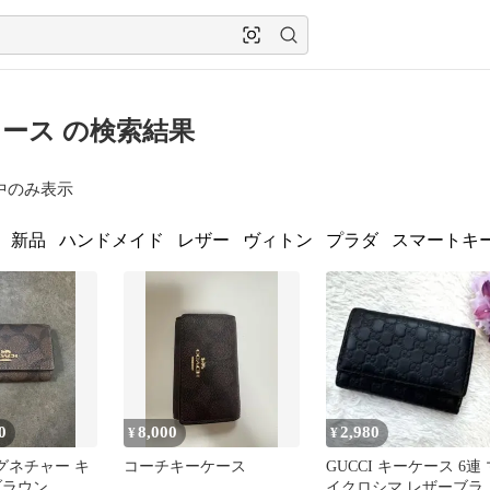
ース の検索結果
中のみ表示
新品
ハンドメイド
レザー
ヴィトン
プラダ
スマートキ
0
8,000
2,980
¥
¥
シグネチャー キ
コーチキーケース
GUCCI キーケース 6連 
ブラウン
イクロシマ レザーブラ