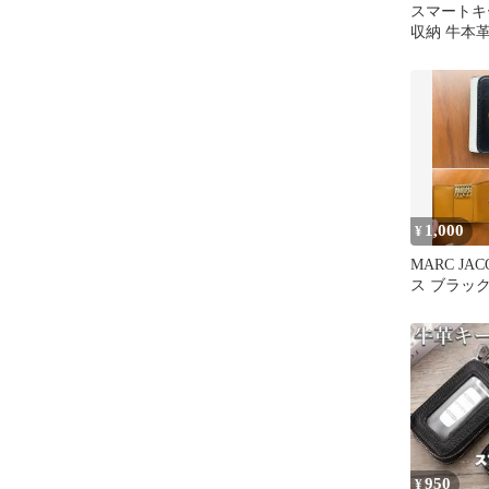
スマートキ
収納 牛本
ダブルファ
ナ付き レ
シボ キー
ルダー 鍵
くすみカラ
カギ 車 人
品質 ギフト プレゼント
コンパクト
1,000
¥
MARC JA
ス ブラッ
950
¥