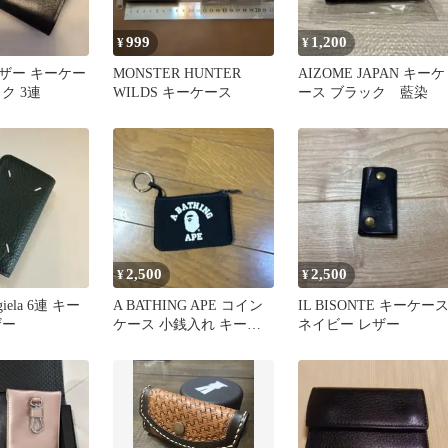
999
1,200
¥
¥
ザー キーケー
MONSTER HUNTER
AIZOME JAPAN キーケ
ク 3連
WILDS キーケース
ース ブラック 藍染
2,500
2,500
¥
¥
rgiela 6連 キー
A BATHING APE コイン
IL BISONTE キーケー
ザー
ケース 小銭入れ キーリ
ネイビー レザー
ング付き