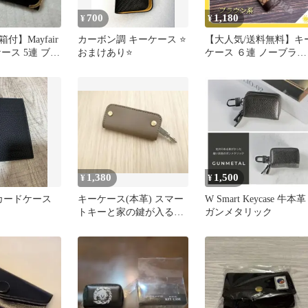
700
1,180
¥
¥
付】Mayfair
カーボン調 キーケース ⭐️
【大人気/送料無料】キ
ース 5連 ブラ
おまけあり⭐️
ケース ６連 ノーブラン
ルド金具
ド 男女兼用 鍵 自動車 家
おしゃれ 誕生日 記念品
プレゼント
1,380
1,500
¥
¥
te カードケース
キーケース(本革) スマー
W Smart Keycase 牛本革
トキーと家の鍵が入るス
ガンメタリック
マートキーケース