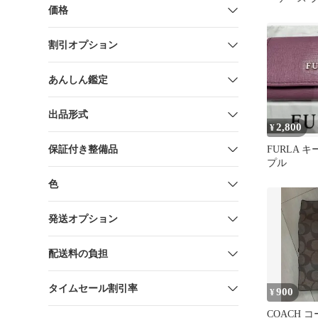
価格
割引オプション
あんしん鑑定
出品形式
2,800
¥
保証付き整備品
FURLA 
プル
色
発送オプション
配送料の負担
タイムセール割引率
900
¥
COACH 