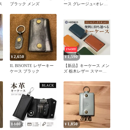
ス
ブラック メンズ
ース グレージュ×オレン
ジ
1%OFF
2,650
1,590
¥
¥
IL BISONTE レザーキー
【新品】キーケース メン
ケース ブラック
ズ 栃木レザー スマート
キー対応 日本製 本革
YKKファスナー キーケー
ス 車 コンパクト key case
カラビナ プレゼント
880
1,850
¥
¥