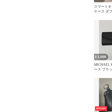
スマートキ
ケース ダ
メンズ レ
ア窓
3,000
¥
MICHAEL
ース ブラ
10%OFF