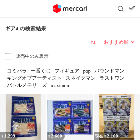
ギア4 の検索結果
並び替え
販売中のみ表示
コミパラ
一番くじ
フィギュア
バウンドマン
pop
キングオブアーティスト
スネイクマン
ラストワン
バトルメモリーズ
maximum
1,299
2,600
2,100
¥
¥
現在 ¥