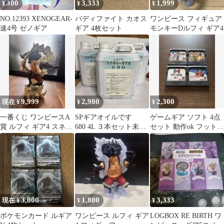
300
3,333
1,999
¥
¥
¥
NO.12393 XENOGEAR-
バディファイト カオス
ワンビース フィギュア
速4号 ゼノギア
ギア 4枚セット
モンキーDルフィ ギア4
9,999
2,980
2,300
現在 ¥
¥
¥
一番くじ ワンピースA
SPギアオイルです
ゲームギア ソフト 4点
賞 ルフィ ギア4 スネイ
680 4L ３本セット未開
セット 動作ok フットボ
クマン フィギュア
封
ール
3,000
1,800
3,333
現在 ¥
¥
¥
ポケモンカード ルギア
ワンピース ルフィ ギア
LOGBOX RE BIRTH ワ