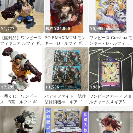
1,777
24,000
5,999
¥
現在 ¥
¥
【開封品】ワンピース
P.O.P MAXIMUM モン
ワンピース Grandista モ
フィギュア ルフィ ギア
キー・D・ルフィ ギア
ンキー・D・ルフィ ギ
4 バウンドマン
4「弾む男」Ver.2
ア5 4体セット
7,299
1,556
980
¥
¥
¥
一番くじ ワンピー
バディファイト 試作
ワンピースカード メタ
ス B賞 ルフィ ギア4
型抹消機神 ギアゴッ
ルチャーム 4 ギア5 ニ
フィギュア
ド ver.088 バディレア
カ GEAR5 ルフィ
4枚