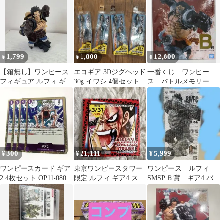
1,799
1,800
12,800
¥
¥
¥
【箱無し】ワンピース
エコギア 3Dジグヘッド
一番くじ ワンピー
フィギュア ルフィ ギア
30g イワシ 4個セット
ス バトルメモリー
4 バウンドマン
ズ B賞 ルフィ ギ
ア4-バウンドマン
300
21,111
5,999
¥
¥
¥
ワンピースカード ギア
東京ワンピースタワー
ワンピース ルフィ
2 4枚セット OP11-080
限定 ルフィ ギア4 スネ
SMSP Ｂ賞 ギア4 バウ
イクマン シール
ンドマン 未開封