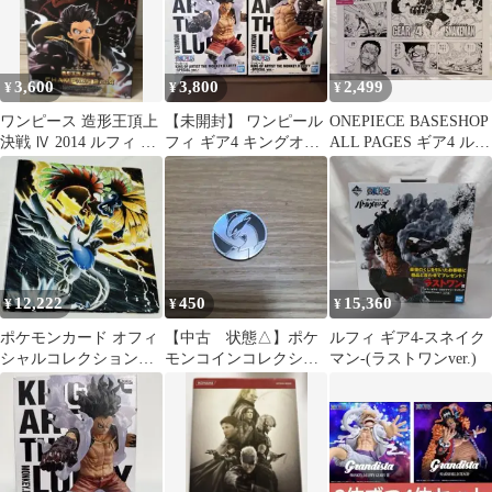
3,600
3,800
2,499
¥
¥
¥
ワンピース 造形王頂上
【未開封】 ワンピール
ONEPIECE BASESHOP
決戦 Ⅳ 2014 ルフィ ギ
フィ ギア4 キングオブ
ALL PAGES ギア4 ルフ
ア4 バウンドマン
アーティスト フィギュ
ィ カタクリ
ア
12,222
450
15,360
¥
¥
¥
ポケモンカード オフィ
【中古 状態△】ポケ
ルフィ ギア4-スネイク
シャルコレクションフ
モンコインコレクショ
マン-(ラストワンver.)
ァイル ルギア ホウオウ
ン 第4弾 ルギア
4リング