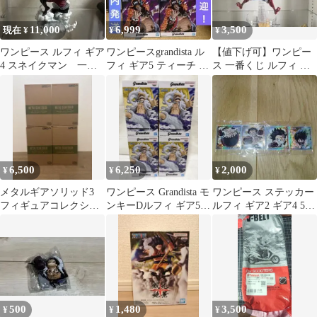
11,000
6,999
3,500
現在 ¥
¥
¥
ワンピース ルフィ ギア
ワンピースgrandista ル
【値下げ可】ワンピー
4 スネイクマン 一番
フィ ギア5 ティーチ フ
ス 一番くじ ルフィ ギ
くじ フィギュア
ィギュア 4体
ア4 バウンドマン
6,500
6,250
2,000
¥
¥
¥
メタルギアソリッド3
ワンピース Grandista モ
ワンピース ステッカー
フィギュアコレクショ
ンキーDルフィ ギア5
ルフィ ギア2 ギア4 5枚
ン 4種セット
、4点セット匿名配送
セット
500
1,480
3,500
¥
¥
¥