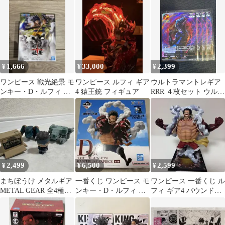
ア）全４種
神速の拳
1,666
33,000
2,399
¥
¥
¥
ワンピース 戦光絶景 モ
ワンピース ルフィ ギア
ウルトラマントレギア
ンキー・D・ルフィ ギ
4 猿王銃 フィギュア
RRR ４枚セット ウルト
ア4 フィギュア
ラマンカードゲーム ブ
ースターパック08 絆、
重なる時
2,499
6,500
2,599
¥
¥
¥
まちぼうけ メタルギア
一番くじ ワンピース モ
ワンピース 一番くじ ル
METAL GEAR 全4種セ
ンキー・D・ルフィ ギ
フィ ギア4 バウンドマ
ット ガチャ
ア4
ン