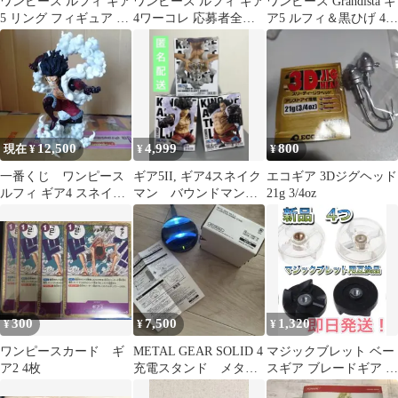
ワンピース ルフィ ギア
ワンピース ルフィ ギア
ワンピース Grandista ギ
5 リング フィギュア 4
4ワーコレ 応募者全員
ア5 ルフィ＆黒ひげ 4点
種セット フィグリング
サービス
セット フィギュア
12,500
4,999
800
現在 ¥
¥
¥
一番くじ ワンピース
ギア5II, ギア4スネイク
エコギア 3Dジグヘッド
ルフィ ギア4 スネイク
マン バウンドマン
21g 3/4oz
マン フィギュアA賞
フィギュア計3体新品未
開封
300
7,500
1,320
¥
¥
¥
ワンピースカード ギ
METAL GEAR SOLID 4
マジックブレット ベー
ア2 4枚
充電スタンド メタギ
スギア ブレードギア 交
ア
換 互換品 4個