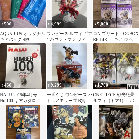
500
4,999
5,000
¥
¥
¥
AQUARIUS オリジナル
ワンピース ルフィ ギア
コンプリート LOGBOX
ギアバッグ 4枚
4 バウンドマン フィギ
RE BIRTH ギア5スペシ
ュア
ャル 4個セット
450
9,299
1,700
¥
¥
¥
NALU 2016年4月号
一番くじ ワンピース バ
ONE PIECE 戦光絶景
No.100 ギアカタログ特
トルメモリーズ B賞 ル
ルフィ（ギア4）、ボル
集
フィ ギア4
サリーノの2点セット