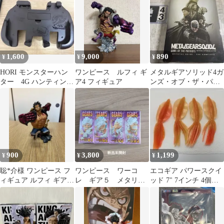
1,600
9,000
890
¥
¥
¥
HORI モンスターハン
ワンピース ルフィ ギ
メタルギアソリッド4ガ
ター 4G ハンティング
ア4 フィギュア
ンズ・オブ・ザ・パト
ギア 3DS
リオット公式ガイド
ザ・コンプリート
900
3,800
1,199
¥
¥
¥
聡*介様 ワンピース フ
ワンピース ワーコ
エコギア パワースクイ
ィギュア ルフィ ギア4
レ ギア５ メタリッ
ッド 7" 7インチ 4個セ
バウンドマン
ク GEAR5 4体 セッ
ット
ト