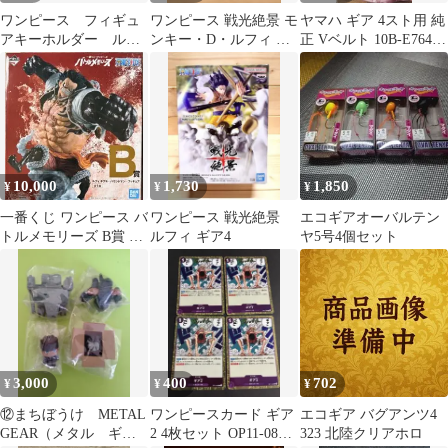
ワンピース フィギュ
ワンピース 戦光絶景 モ
ヤマハ ギア 4スト用 純
アキーホルダー ルフ
ンキー・D・ルフィ ギ
正 Vベルト 10B-E7641-
ィ ギア４
ア4
00（UA06J〜）
10,000
1,730
1,850
¥
¥
¥
一番くじ ワンピース バ
ワンピース 戦光絶景
エコギアオーバルテン
トルメモリーズ B賞 ル
ルフィ ギア4
ヤ5号4個セット
フィ ギア4
3,000
400
702
¥
¥
¥
⑫まちぼうけ METAL
ワンピースカード ギア
エコギア バグアンツ4
GEAR（メタル ギ
2 4枚セット OP11-080
323 北陸クリアホロ