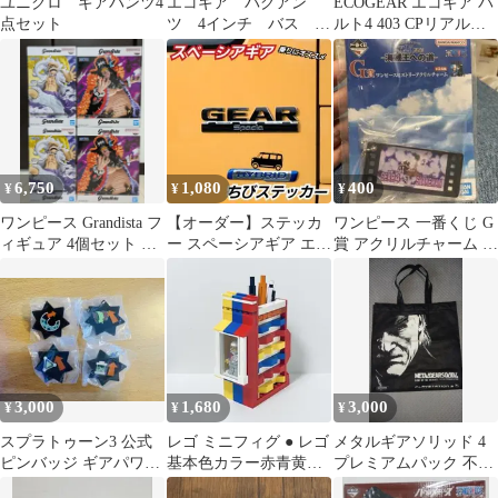
ユニクロ ギアパンツ4
エコギア バグアン
ECOGEAR エコギア バ
点セット
ツ 4インチ バス ロ
ルト4 403 CPリアルア
ックフィッシュなどに
ジ
6,750
1,080
400
¥
¥
¥
ワンピース Grandista フ
【オーダー】ステッカ
ワンピース 一番くじ G
ィギュア 4個セット ル
ー スペーシアギア エン
賞 アクリルチャーム ギ
フィ ギア5 黒ひげ
ブレム回りに適合【4枚
ア4 スネイクマン
セット】A 黒
3,000
1,680
3,000
¥
¥
¥
スプラトゥーン3 公式
レゴ ミニフィグ ● レゴ
メタルギアソリッド 4
ピンバッジ ギアパワー
基本色カラー赤青黄の
プレミアムパック 不織
のかけら 4点セット
ペン立て ギア4th C-978
布 バッグ