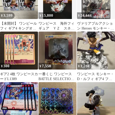
3,599
15,800
24,444
¥
¥
¥
【未開封】 ワンピール
ワンピース 海外フィ
ヴァリアブルアクショ
フィ ギア4 キングオブ
ギュア ＹＺ スネイ
ン Heroes モンキー・
アーティスト フィギュ
クマン ルフィ ギア
D・ルフィ ギア4 バウ
ア
４
ンドマン
300
7,550
1,280
¥
¥
¥
ギア2 4枚 ワンピースカ
一番くじ ワンピース
ワンピース モンキー・
ードL1389
BATTLE SELECTION
D・ルフィ ギア4 フィ
ルフィ ギア4
ギュア