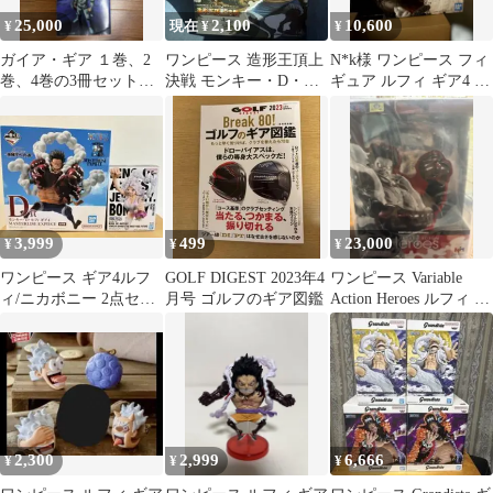
25,000
2,100
10,600
¥
現在 ¥
¥
ガイア・ギア １巻、2
ワンピース 造形王頂上
N*k様 ワンピース フィ
巻、4巻の3冊セット
決戦 モンキー・D・ル
ギュア ルフィ ギア4 ス
富野由悠季 全て初版
フィ ギア4 フィギュア
ネイクマン
3,999
499
23,000
¥
¥
¥
ワンピース ギア4ルフ
GOLF DIGEST 2023年4
ワンピース Variable
ィ/ニカボニー 2点セッ
月号 ゴルフのギア図鑑
Action Heroes ルフィ ギ
ト
ア4
2,300
2,999
6,666
¥
¥
¥