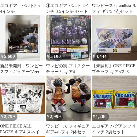
エコギア バルト3.5、
④エコギア バルト 4イ
ワンピース Grandista ル
4インチ
ンチ 3.5インチ セット
フィ ギア5 4点セット
5,680
1,100
4,444
¥
¥
¥
新品未開封 ワンピー
ワンピの実 ブリスター
【未開封】ONE PIECE
スフィギュアーツzero
チャーム ギア4
プチラマ ギア5スペシ
ギア4 スネイクマン
ャル BOX 4個入り
2,799
2,999
1,280
¥
¥
¥
ONE PIECE ALL
ワンピース フィギュア
エコギア バグアンツ 4
PAGES ギア4 スネイク
ギア4ルフィ 2体セット
インチ 2袋セット