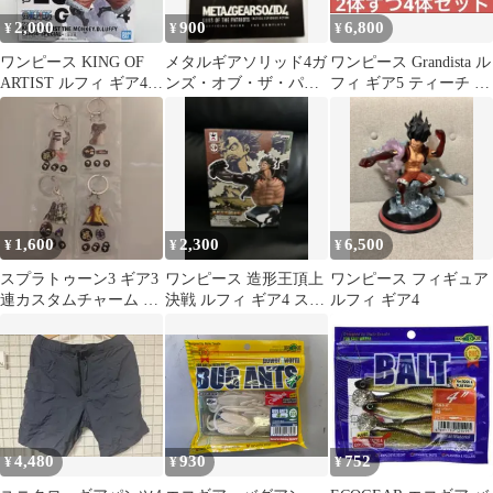
2,000
900
6,800
¥
¥
¥
ワンピース KING OF
メタルギアソリッド4ガ
ワンピース Grandista ル
ARTIST ルフィ ギア4
ンズ・オブ・ザ・パト
フィ ギア5 ティーチ フ
SPECIAL
リオット公式ガイド
ィギュア 4体セット
ザ・コンプリート
1,600
2,300
6,500
¥
¥
¥
スプラトゥーン3 ギア3
ワンピース 造形王頂上
ワンピース フィギュア
連カスタムチャーム 4
決戦 ルフィ ギア4 スペ
ルフィ ギア4
種セット
シャルカラー
4,480
930
752
¥
¥
¥