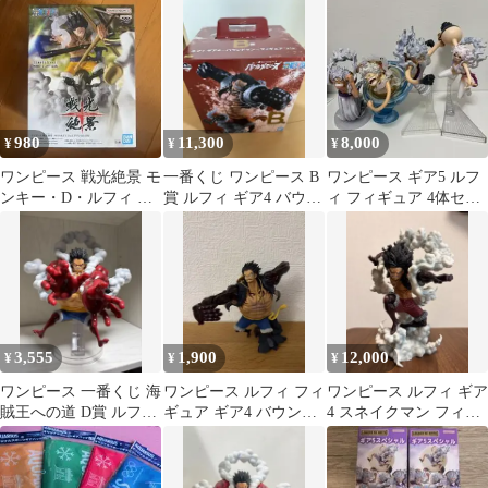
マン
箱無し
980
11,300
8,000
¥
¥
¥
ワンピース 戦光絶景 モ
一番くじ ワンピース B
ワンピース ギア5 ルフ
ンキー・D・ルフィ ギ
賞 ルフィ ギア4 バウン
ィ フィギュア 4体セッ
ア4 フィギュア
ドマン フィギュア
ト
3,555
1,900
12,000
¥
¥
¥
ワンピース 一番くじ 海
ワンピース ルフィ フィ
ワンピース ルフィ ギア
賊王への道 D賞 ルフィ
ギュア ギア4 バウンド
4 スネイクマン フィギ
ギア4 バウンドマン
マン 造形王頂上決
ュア
戦 箱無し