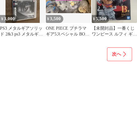
3,000
3,500
5,500
¥
¥
¥
PS3 メタルギアソリッ
ONE PIECE プチラマ
【未開封品】一番くじ
ド 2&3 ps3 メタルギア
ギア5スペシャル BOX
ワンピース ルフィ ギア
ソリッド 4 2本セット
4個セット
4
次へ