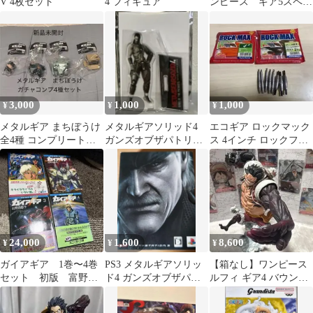
V 4枚セット
4 フィギュア
ンピース ギア5スペシ
ャル 4個入り1box
3,000
1,000
1,000
¥
¥
¥
メタルギア まちぼうけ
メタルギアソリッド4
エコギア ロックマック
全4種 コンプリートセ
ガンズオブザパトリオ
ス 4インチ ロックフィ
ット
ット アクリルスタン
ッシュ シンカー セット
ド ヴァンプ
24,000
1,600
8,600
¥
¥
¥
ガイアギア 1巻〜4巻
PS3 メタルギアソリッ
【箱なし】ワンピース
セット 初版 富野由
ド4 ガンズオブザパト
ルフィ ギア4 バウンド
悠季
リオット スペシャルエ
マン フィギュア B賞
ディション