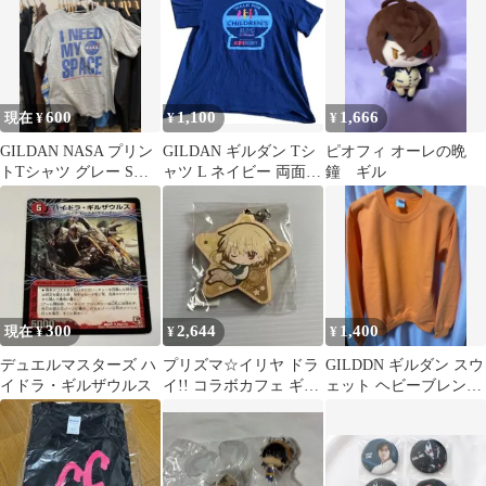
600
1,100
1,666
現在 ¥
¥
¥
GILDAN NASA プリン
GILDAN ギルダン Tシ
ピオフィ オーレの晩
トTシャツ グレー Sサ
ャツ L ネイビー 両面プ
鐘 ギル
イズ
リント US古着 企業
300
2,644
1,400
現在 ¥
¥
¥
デュエルマスターズ ハ
プリズマ☆イリヤ ドラ
GILDDN ギルダン スウ
イドラ・ギルザウルス
イ!! コラボカフェ ギル
ェット ヘビーブレンド
木製ストラップ
S