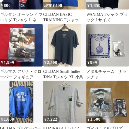
800
400
1,850
¥
現在 ¥
¥
ギルダン オーランド フ
GILDAN BASIC
WANIMA Tシャツ ブラ
ロリダ Tシャツ L ネイ
TRAINING Tシャツ ブ
ック Lサイズ
ビー 紺色 古着
ルー 英語 ロゴ 青
1,999
2,500
999
¥
¥
¥
ギルマス アリナ・クロ
GILDAN Small Indies
メタルチャーム ナラ
ーバー フィギュア
Table Tシャツ XL 小鳥
ンチャ
1,600
7,222
1,500
¥
¥
¥
GILDAN プルオーバー
KUZIRA 64 Tシャツ L
ヴィジュアルプリズ