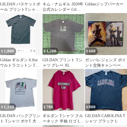
GILDAN バスケットボ
キム・ナムギル 2020年
Gildanジップパーカー
ール プリントTシャツ
公式カレンダー Gil
ブラック Lサイズ
Veot
1,800
1,200
600
¥
¥
¥
Gildan ギルダン 6.0oz
GILDAN プリント Tシ
ガンバレジェンズ ポイ
ウルトラコットン Tシ
ャツ グレー XL
ント交換キャンペーン
ャツ 2枚セット
アギト&ギル・アギト 2
枚セット
1,199
780
800
¥
¥
¥
GILDAN バックプリン
ギルダン Tシャツ クル
GILDAN CAROLINA T
ト Tシャツ ポケT 犬 星
ーネック 半袖 ロゴ L
シャツ ブラック L
条旗 カレッジ古着 グレ
桃 綿 日常