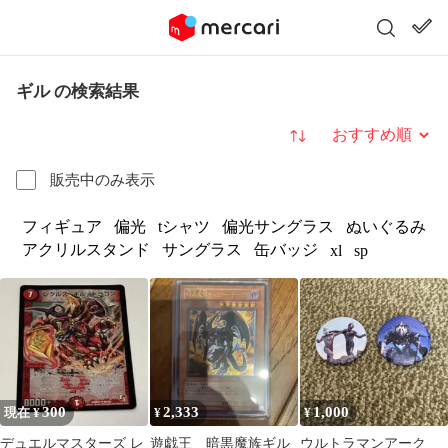
ギル の検索結果
並び替え
販売中のみ表示
フィギュア
偏光
tシャツ
偏光サングラス
ぬいぐるみ
アクリルスタンド
サングラス
缶バッジ
xl
sp
300
2,333
1,000
現在 ¥
¥
¥
デュエルマスターズ レ
遊戯王 暗黒魔族ギル
ウルトラマンアーク