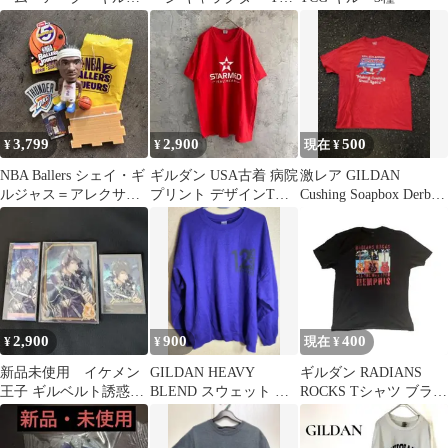
ーク R RR BP08 各4
ャツ 半袖 S 黄 綿
枚 美品
3,799
2,900
500
¥
¥
現在 ¥
NBA Ballers シェイ・ギ
ギルダン USA古着 病院
激レア GILDAN
ルジャス＝アレクサン
プリント デザインTシ
Cushing Soapbox Derby
ダー フィギュア SGA
ャツ 半袖 レッド Lサイ
Tシャツ
ズ
2,900
900
400
¥
¥
現在 ¥
新品未使用 イケメン
GILDAN HEAVY
ギルダン RADIANS
王子 ギルベルト誘惑
BLEND スウェット パ
ROCKS Tシャツ ブラッ
ver.グッズ3点セット
ープル XL
ク XL ヴィンテージ