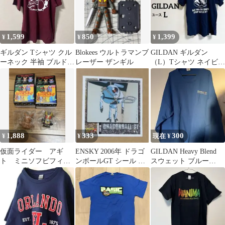
1,599
850
1,399
¥
¥
¥
ギルダン Tシャツ クル
Blokees ウルトラマンブ
GILDAN ギルダン
ーネック 半袖 ブルドッ
レーザー ザンギル
（L）Tシャツ ネイビー
グ 綿 普段使い カジュ
アメリカ ユニセ
アル
1,888
333
300
¥
¥
現在 ¥
仮面ライダー アギ
ENSKY 2006年 ドラゴ
GILDAN Heavy Blend
ト ミニソフビフィギ
ンボールGT シール ギ
スウェット ブルー
ュア コレクション
ル
MOMENTIVE
アギト ギルス