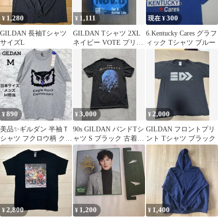
1,280
1,111
300
¥
¥
現在 ¥
GILDAN 長袖Tシャツ
GILDAN Tシャツ 2XL
6.Kentucky Cares グラフ
サイズL
ネイビー VOTE プリン
ィック Tシャツ ブルー
ト
890
3,000
2,000
¥
¥
¥
美品✨ギルダン 半袖Ｔ
90s GILDAN バンドTシ
GILDAN フロントプリ
シャツ フクロウ柄 クル
ャツ S ブラック 古着
ント Tシャツ ブラック
ーネック Ｍ グレー カ
綿100%
ジュアル
2,800
1,200
1,400
¥
¥
¥