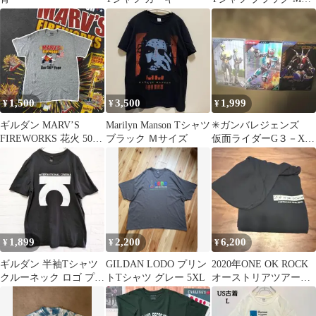
イズ
1,500
3,500
1,999
¥
¥
¥
ギルダン MARV’S
Marilyn Manson Tシャツ
✳ガンバレジェンズ
FIREWORKS 花火 50周
ブラック Ｍサイズ
仮面ライダーG３－X
年 両面プリントTシャ
仮面ライダーG６ ギ
ツ
ル・アギト☆セット
1,899
2,200
6,200
¥
¥
¥
ギルダン 半袖Tシャツ
GILDAN LODO プリン
2020年ONE OK ROCK
クルーネック ロゴ プリ
トTシャツ グレー 5XL
オーストリアツアーパ
ント M 黒 綿 ヤヌス
ーカー レア