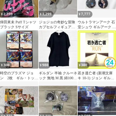
2,399
1,299
7,777
¥
¥
¥
倖田來未 Puff Tシャツ
ジョジョの奇妙な冒険
ウルトラマンアーク 石
ブラック Sサイズ
カプセルフィギュア
堂シュウ ギルアーク ま
RE-コレクト06 アバッ
とめ売り
キオ&ギルガ
300
980
300
¥
¥
¥
時空のプラズマ ジョ
ギルダン 半袖 クルーネ
若き逃亡者 (新潮文庫
ン 2枚 ギル・トップ
ック 無地 M 黒 綿100
キ 10-1) ジョン ギルス
ギア 2枚
アメカジ カジュアル 定
トラップ? Gilstrap，
番
John; 宏， 飯島_02