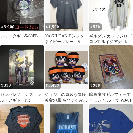
3,000
1,500
570
¥
¥
¥
シャークギル5-60FB
00s GILDAN Tシャツ
ギルダン カレッジロゴ
ネイビーグレー S
ロンT ルイジアナ ホワ
イト Lサイズ 古着
399
5,499
900
¥
¥
¥
ガンバレジェンズ ギ
ジョジョの奇妙な冒険
暗黒魔族ギルファーデ
ル・アギト PR
黄金の風 ちびぐるみ
ーモン ウルトラ WJ-01
vol.1 ナランチャ・ギル
ガ 5個