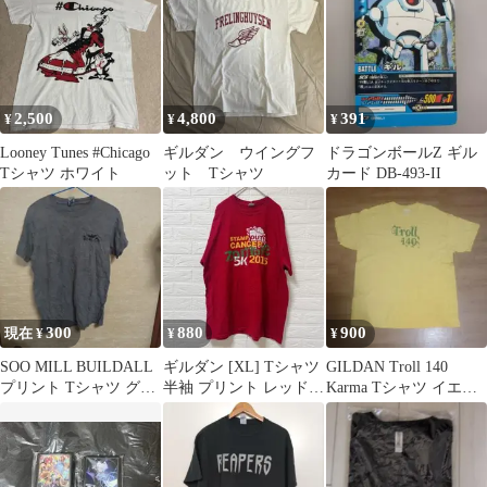
古着
2,500
4,800
391
¥
¥
¥
Looney Tunes #Chicago
ギルダン ウイングフ
ドラゴンボールZ ギル
Tシャツ ホワイト
ット Tシャツ
カード DB-493-II
300
880
900
現在 ¥
¥
¥
SOO MILL BUILDALL
ギルダン [XL] Tシャツ
GILDAN Troll 140
プリント Tシャツ グレ
半袖 プリント レッド
Karma Tシャツ イエロ
ー
綿 ビッグサイズ
ー XL