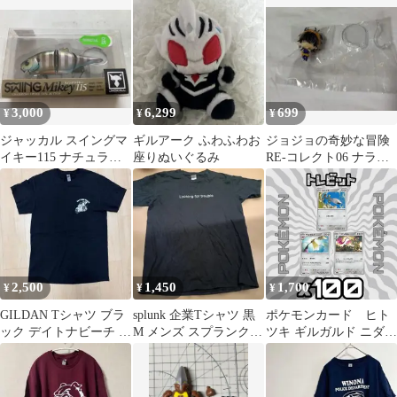
ー
3,000
6,299
699
¥
¥
¥
ジャッカル スイングマ
ギルアーク ふわふわお
ジョジョの奇妙な冒険
イキー115 ナチュラル
座りぬいぐるみ
RE-コレクト06 ナラン
ギル
チャ・ギルガ
2,500
1,450
1,700
¥
¥
¥
GILDAN Tシャツ ブラ
splunk 企業Tシャツ 黒
ポケモンカード ヒト
ック デイトナビーチ プ
M メンズ スプランク
ツキ ギルガルド ニダン
リント
ノベルティ 非売品
ギル ソードウェポン
各100枚 300枚まとめ
売り