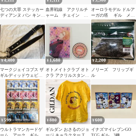
1,111
1,111
3,508
¥
¥
¥
七つの大罪 ステッカー
血界戦線 アクリルチ
オーロラモデル ドルア
ディアンヌ バン キング
ャーム チェイン ギ
ーガの塔 ギル メタ
ギルサンダー
ルベルト K・K
ル フィギュア ダイキ
ャスト
4,400
1,680
2,200
¥
¥
¥
マークジェイコブス ザ
オトメイトクラブ オト
ノリーズ フリップギ
ギルディッドウェビグ
クラ アクリルスタンド
ル
ショルダーストラップ
アクスタ キュピパラ ギ
ル
599
880
600
¥
¥
¥
ウルトラマンカードゲ
ギルダン おさるのジョ
イナズマイレブンGO
ーム アーク ギルア
ージ キャラクター Tシ
TCG ギル 3種