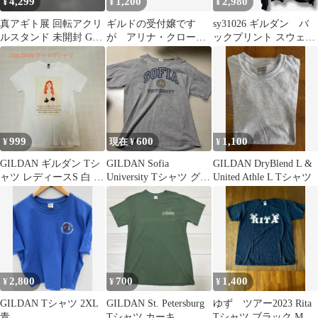
4,299
1,200
2,980
¥
¥
¥
真アギト展 回転アクリ
ギルドの受付嬢です
sy31026 ギルダン バ
ルスタンド 未開封 G3-
が アリナ・クローバ
ックプリント スウェッ
X ギルス
ー フィギュア ギルま
トパーカー 黒 ビッグ
す
999
600
1,100
¥
現在 ¥
¥
GILDAN ギルダン Tシ
GILDAN Sofia
GILDAN DryBlend L &
ャツ レディースS 白 ア
University Tシャツ グレ
United Athle L Tシャツ
ートプリント 個性的
ー L
2,800
700
1,400
¥
¥
¥
GILDAN Tシャツ 2XL
GILDAN St. Petersburg
ゆず ツアー2023 Rita
青
Tシャツ カーキ
Tシャツ ブラック Mサ