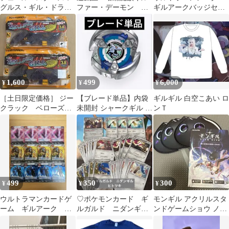
グルス・ギル・ドラゴ
ファー・デーモン レ
ギルアークバッジセッ
ン
リーフ
ト
1,600
499
6,000
¥
¥
¥
［土日限定価格］ ジー
【ブレード単品】内袋
ギルギル 白空こあい ロ
クラック ベローズギ
未開封 シャークギル ベ
ンＴ
ルセット
イブレードX
499
350
300
¥
¥
¥
ウルトラマンカードゲ
♡ポケモンカード ギ
モンギル アクリルスタ
ーム ギルアーク R
ルガルド ニダンギ
ンドゲームショウ ノベ
RR BP08 各4枚 美品
ル ヒトツキ♡
ルティセット