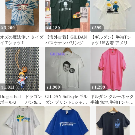
3,200
4,180
599
¥
¥
¥
オズの魔法使い タイダ
【海外古着】GILDAN
【ギルダン】半袖Tシ
イ Tシャツ L
バスケナンバリング プ
ャツ US古着 アメリカ
リントTシャツ 半袖 XL
古着 カジュアル ホワイ
深緑
ト Lサイズ
1,011
1,900
1,299
¥
¥
¥
Dragon Ball ドラゴン
GILDAN Softstyle ギル
ギルダン クルーネック
ボールＧＴ パン&ギ
ダン プリントTシャツ
半袖 無地 半袖Tシャツ
ル フィギュア スト
半袖 ホワイト古着
M 桃 綿 カジュアル
ラップ