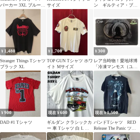
パーカー 3XL ブルー
サイズ
ン ギルティア・ブリ
古着
オン パネル
1,480
1,700
300
¥
¥
¥
Stranger Things Tシャツ
TOP GUN Tシャツ ホワ
レア当時物！愛地球博
ブラック XL
イト Mサイズ
「冷凍マンモス（ユカ
ギル） カード」／万
博、EXPO2005
900
600
1,500
¥
現在 ¥
現在 ¥
DAD #1 Tシャツ
ギルダン クラシックカ
バンドTシャツ RED
ー 車 Tシャツ 白 L バ
Release The Panic ツア
ックトゥザ50s レトロ
ーTシャツ