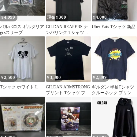
4,999
300
4,000
¥
現在 ¥
¥
バルバロス ギルダリア
GILDAN REAPERS ナ
Uber Eats Tシャツ 新品
gcsスリーブ
ンバリング Tシャツ XL
ブラック
2,500
3,300
2,899
¥
¥
¥
Tシャツ ホワイト L
GILDAN ARMSTRONG
ギルダン 半袖Tシャツ
プリント Tシャツ ブラ
クルーネック プリント
ック M
M 紺 綿 デイリー