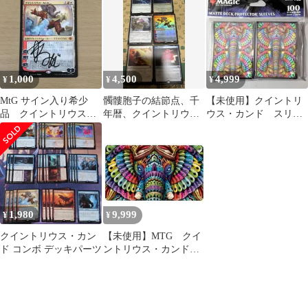
サラン：失われし洞窟/
ボーダーレス
版/LCI/0352
1,000
4,500
4,999
¥
¥
¥
MtG サイン入り希少
髑髏胞子の結節点、千
【未使用】クイントリ
品 クイントリウス・
年暦、クイントリウ
ウス・カンド スリー
カンド Quintorius
ス・カンド、失せろ、
ブ 100枚
Kand
奇怪な宝石MTG美品
1,980
9,999
¥
¥
クイントリウス・カン
【未使用】MTG クイ
ド コンボ デッキパーツ
ントリウス・カンド
プレイマット UltraPro