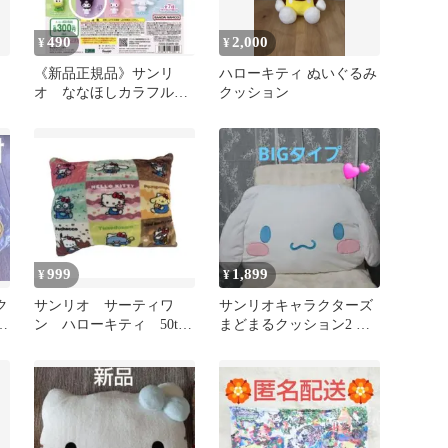
490
2,000
¥
¥
《新品正規品》サンリ
ハローキティ ぬいぐるみ
オ ななほしカラフルマ
クッション
ルチチャーム クロミ
未開封
999
1,899
¥
¥
ク
サンリオ サーティワ
サンリオキャラクターズ
る
ン ハローキティ 50th
まどまるクッション2 シ
リ
ふわふわオリジナルクッ
ナモロール
ション