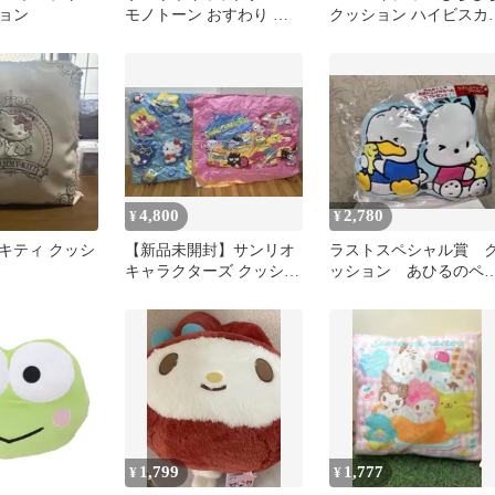
ョン
モノトーン おすわり マ
クッション ハイビスカ
スコット ポチャッコ b
柄
4,800
2,780
¥
¥
キティ クッシ
【新品未開封】サンリオ
ラストスペシャル賞 
キャラクターズ クッショ
ッション あひるのペ
ン2個セット
クル ポチャッコ
1,799
1,777
¥
¥