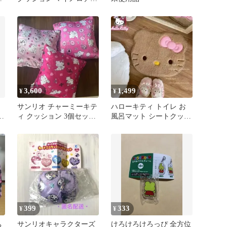
未開封 新品
3,600
1,499
¥
¥
サンリオ チャーミーキテ
ハローキティ トイレ お
ョ
ィ クッション 3個セット
風呂マット シートクッシ
まとめ売り 2005年
ョン 日焼けキティ
399
333
¥
¥
ち
サンリオキャラクターズ
けろけろけろっぴ 全方位