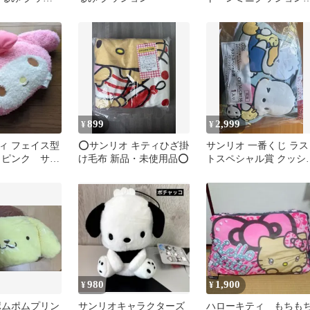
 セット
ハローキティ
899
2,999
¥
¥
ィ フェイス型
⭕️サンリオ キティひざ掛
サンリオ 一番くじ ラス
 ピンク サン
け毛布 新品・未使用品⭕️
トスペシャル賞 クッシ
ン
980
1,900
¥
¥
ポムポムプリン
サンリオキャラクターズ
ハローキティ もちも