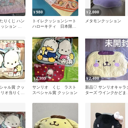
980
2,000
¥
¥
たりくじ ハン
トイレクッションシート
メタモンクッション
クッション ピ
ハローキティ 日本限定
品未使用
品
2,999
2,400
¥
¥
シャル賞 クッ
サンリオ くじ ラスト
新品♡ サンリオキャラ
ンリオ当りくじ
スペシャル賞 クッション
ターズ ウインクかどま
 あひるのペッ
クッション ポムポムプ
ン