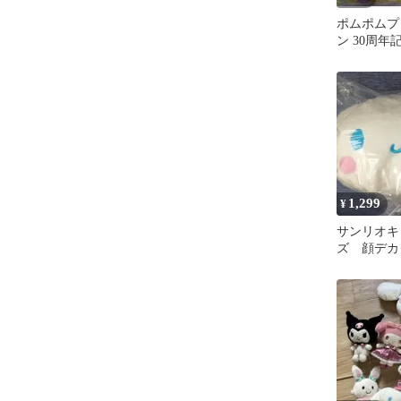
ポムポムプ
ン 30周年
1,299
¥
サンリオキ
ズ 顔デカ
7 シナモ
イスクッシ