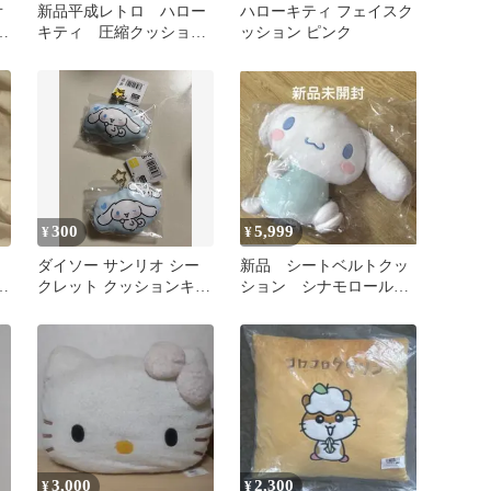
オ
新品平成レトロ ハロー
ハローキティ フェイスク
ョ
キティ 圧縮クッショ
ッション ピンク
チ
ン 約40x39cm
300
5,999
¥
¥
ダイソー サンリオ シー
新品 シートベルトクッ
ー
クレット クッションキー
ション シナモロール
ホルダー シナモロール
サンリオ ぬいぐるみ
車
3,000
2,300
¥
¥