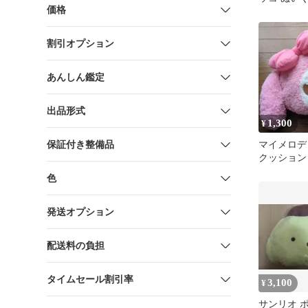
価格
ョン タオル
割引オプション
あんしん鑑定
出品形式
1,300
¥
保証付き整備品
マイメロデ
クッション
リオ
色
発送オプション
配送料の負担
タイムセール割引率
3,100
¥
サンリオ 