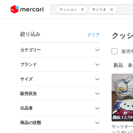
ンツにスキップ
クッション
サンリオ
絞り込み
クッシ
クリア
カテゴリー
販売
ブランド
新品、未
サイズ
販売状況
出品者
2,50
現在 ¥
商品の状態
サンリオ一
ッコ ぬい