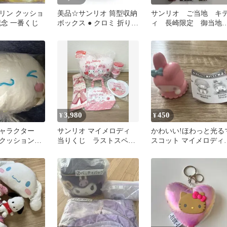
リン クッショ
美品☆サンリオ 筒型収納
サンリオ ご当地 キ
記念 一番くじ
ボックス ● クロミ 折りた
ィ 長崎限定 御当
たみ式 SANRIO
クッションシール 台
なし
3,980
450
¥
¥
ャラクター
サンリオ マイメロディ
かわいい!ほわっと光る
クッション
当りくじ ラストスペシ
スコット マイメロディ
ロール フェ
ャル賞 クッション 含む6
（クッション）
ョン
点セット