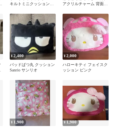
ス
キルトミニクッションマ
アクリルチャーム 背面
スコット クロミ
サンリオ
2,400
2,000
¥
¥
ク
バッドばつ丸 クッション
ハローキティ フェイスク
ッ
Sanrio サンリオ
ッション ピンク
1,900
1,900
¥
¥