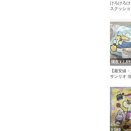
けろけろけ
スクッショ
クッション
2,89
現在 ¥
【最安値・
サンリオ 
チャッコ 
トワン
500
¥