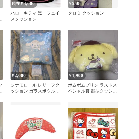
3,000
550
現在 ¥
¥
ハローキティ 黒 フェイ
クロミ クッション
ホ
スクッション
2,000
1,900
¥
¥
ィ
シナモロール レリーフク
ポムポムプリン ラストス
ッ
ッション ガラスボウル 2
ペシャル賞 顔型クッショ
点セット
ン