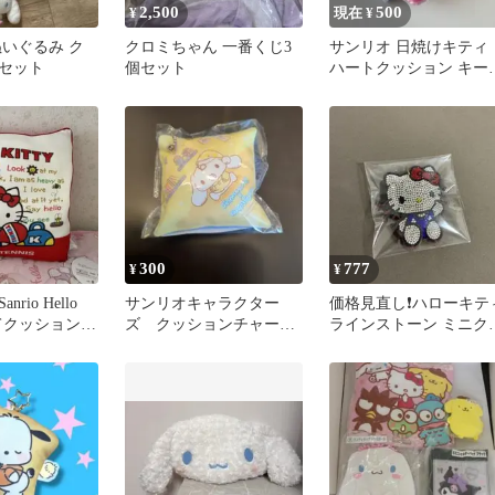
2,500
500
¥
現在 ¥
ぬいぐるみ ク
クロミちゃん 一番くじ3
サンリオ 日焼けキティ
セット
個セット
ハートクッション キー
ルダー
300
777
¥
¥
rio Hello
サンリオキャラクター
価格見直し❗️ハローキテ
背当てクッション
ズ クッションチャー
ラインストーン ミニク
き
ム みるく
ションBC ガチャガチャ
セット