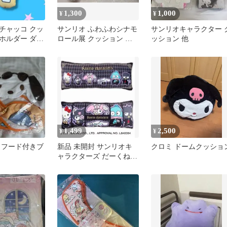
1,300
1,000
¥
¥
チャッコ クッ
サンリオ ふわふわシナモ
サンリオキャラクター 
ホルダー ダイ
ロール展 クッション シ
ッション 他
リオ ウインク
ナモン
1,499
2,500
¥
¥
 フード付きブ
新品 未開封 サンリオキ
クロミ ドームクッショ
ャラクターズ だーくねす
すくーる ロング クッシ
ョン