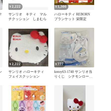
2,222
1,300
¥
¥
ク
サンリオ キティ マル
ハローキティ REBORN
チクッション しまむら
ブランケット 栄限定
2,222
777
¥
¥
ン
サンリオ ハローキティ
kntoy63-1740 サンリオ当
フェイスクッション
りくじ シナモンロー
ル ブランケット