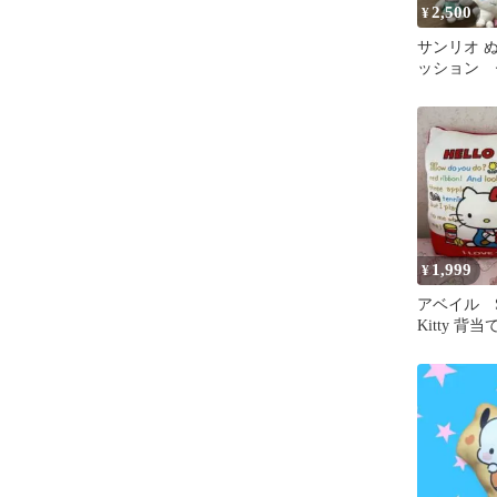
2,500
¥
サンリオ 
ッション 
1,999
¥
アベイル San
Kitty 
新品タグ付