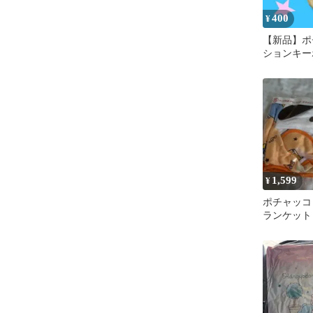
400
¥
【新品】ポ
ションキー
ソー サン
1,599
¥
ポチャッコ
ランケット