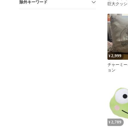
除外キーワード
巨大クッシ
2,999
¥
チャーミー
ョン
2,789
¥