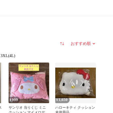
並び替え
3XL(4L)
999
1,650
¥
¥
ス
サンリオ 当りくじ ミニ
ハローキティ クッション
C
クッション マイメロディ
未使用品