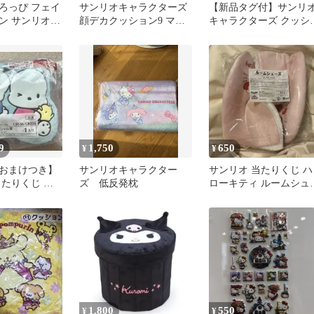
ろっぴ フェイ
サンリオキャラクターズ
【新品タグ付】サンリ
ン サンリオ
顔デカクッション9 マイ
キャラクターズ クッシ
 キャラクター
メロディ 新品タグ付き
ン クロミ マイメロ ポ
ャッコ
9
1,750
650
¥
¥
おまけつき】
サンリオキャラクター
サンリオ 当たりくじ ハ
当たりくじ ポ
ズ 低反発枕
ローキティ ルームシュ
ペックル ラス
ズ
1,800
550
¥
¥