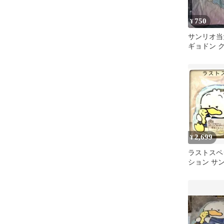
750
¥
サンリオ当
ギョドン 
ンク ② 新
2,699
¥
ラストスペ
ション サ
ポチャッコ
クル