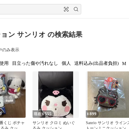
ョン サンリオ の検索結果
中のみ表示
使用
目立った傷や汚れなし
個人
送料込み(出品者負担)
M
0
555
899
現在 ¥
¥
番くじ ポチャ
サンリオ クロミ ぬいぐ
Sanrio サンリオ ライン
ぐるみ クッシ
るみ クッション
トーンミニクッションB