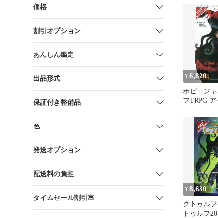
価格
割引オプション
あんしん鑑定
6,820
¥
出品形式
ホビージャ
フTRPG 
保証付き整備品
トゥルフ・
クトゥルフ
色
アー
発送オプション
配送料の負担
8,630
¥
タイムセール割引率
クトゥルフ神
トゥルフ20