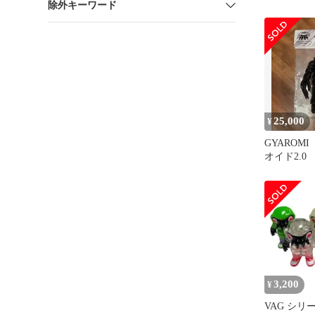
除外キーワード
テーブルト
ーズ)e
25,000
¥
GYAROM
オイド2.0
3,200
¥
VAG シリ