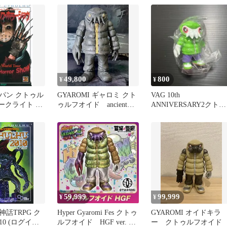
49,800
800
¥
¥
パン クトゥル
GYAROMI ギャロミ クト
VAG 10th
アークライト ク
ゥルフオイド ancient
ANNIVERSARY2クトゥ
ホラーショウ/
color
ルフオイド 緑
・ワールドツ
59,999
99,999
¥
¥
話TRPG ク
Hyper Gyaromi Fes クトゥ
GYAROMI オイドキラ
10 (ログイン
ルフオイド HGF ver. ソ
ー クトゥルフオイド