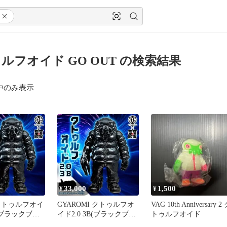
ルフオイド GO OUT の検索結果
中のみ表示
33,000
1,500
¥
¥
クトゥルフオイ
GYAROMI クトゥルフオ
VAG 10th Anniversary 2
B（ブラックブラ
イド2.0 3B(ブラックブラ
トゥルフオイド
）
ンクボディ)