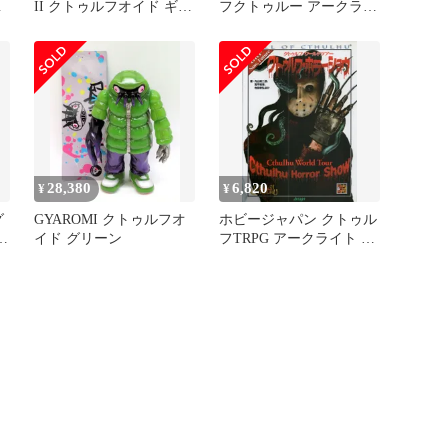
ハ
II クトゥルフオイド ギャ
フクトゥルー アークライ
ロミ
ト クトゥルフ・ホラーシ
ョウ/クトゥルフ・ワール
ドツアー
28,380
6,820
¥
¥
グ
GYAROMI クトゥルフオ
ホビージャパン クトゥル
オ
イド グリーン
フTRPG アークライト ク
トゥルフ・ホラーショウ/
クトゥルフ・ワールドツ
アー