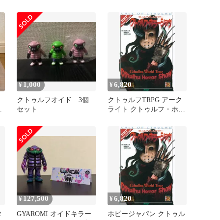
2.0
テーブルトークRPGシリ
ーズ)
1,000
6,820
¥
¥
クトゥルフオイド 3個
クトゥルフTRPG アーク
リ
セット
ライト クトゥルフ・ホラ
ーショウ/クトゥルフ・ワ
ールドツアー
127,500
6,820
¥
¥
タ
GYAROMI オイドキラー
ホビージャパン クトゥル