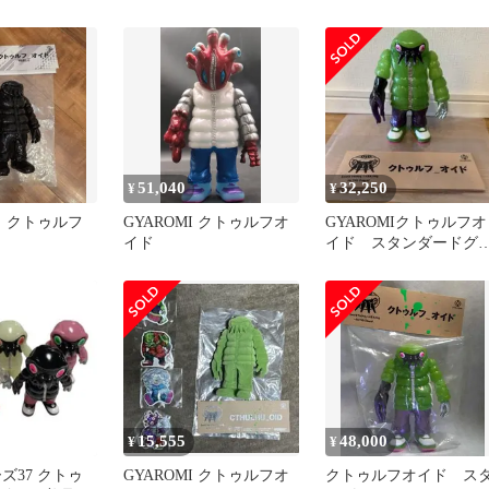
ークRPGシリ
フビ
51,040
32,250
¥
¥
I クトゥルフ
GYAROMI クトゥルフオ
GYAROMIクトゥルフオ
イド
イド スタンダードグ
ーン
15,555
48,000
¥
¥
ーズ37 クトゥ
GYAROMI クトゥルフオ
クトゥルフオイド ス