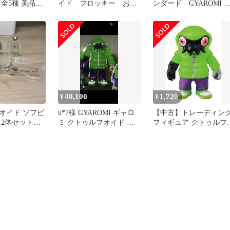
全5種 美品
イド フロッキー おま
ンダード GYAROMI 
け付き
イパーギャロミフェス
40,100
1,720
¥
¥
オイド ソフビ
u*7様 GYAROMI ギャロ
【中古】トレーディン
 2体セット※7
ミ クトゥルフオイド ス
フィギュア クトゥルフ
タンダード
イド(緑) 「VAG
SERIES37 クトゥルフオ
イド」