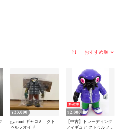
並び替え
5%OFF
33,000
2,888
¥
¥
 ク
gyaromi ギャロミ クト
【中古】トレーディング
ゥルフオイド
フィギュア クトゥルフオ
イド(パープル) 「VAG