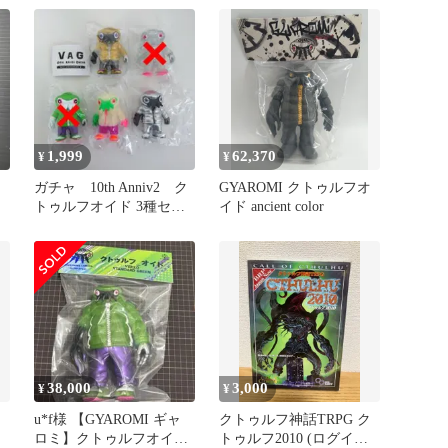
Special クトゥルフオイ
ド」 ショップ・One up.
限定
1,999
62,370
¥
¥
ガチャ 10th Anniv2 ク
GYAROMI クトゥルフオ
トゥルフオイド 3種セッ
イド ancient color
ト
38,000
3,000
¥
¥
u*f様 【GYAROMI ギャ
クトゥルフ神話TRPG ク
ロミ】クトゥルフオイド
トゥルフ2010 (ログイン