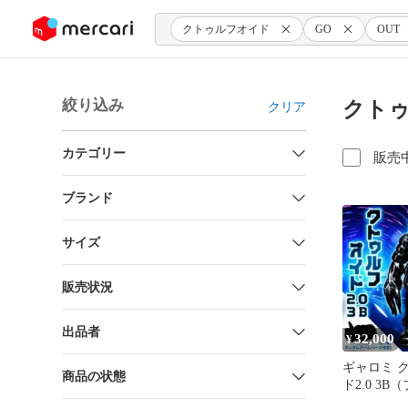
ンツにスキップ
クトゥルフオイド
GO
OUT
絞り込み
クトゥ
クリア
カテゴリー
販売
ブランド
サイズ
販売状況
出品者
32,000
¥
ギャロミ 
商品の状態
ド2.0 3
ンクボディ