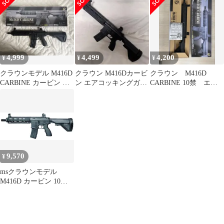
138467
4,999
4,499
4,200
¥
¥
¥
クラウンモデル M416D
クラウン M416Dカービ
クラウン M416D
CARBINE カービン エ
ン エアコッキングガン
CARBINE 10禁 エア
アコッキングライフル
10歳以上 asgk刻印あ
ーコッキングライフル
り
9,570
¥
msクラウンモデル
M416D カービン 10歳
以上 エアーコッキング
ライフル ブラック