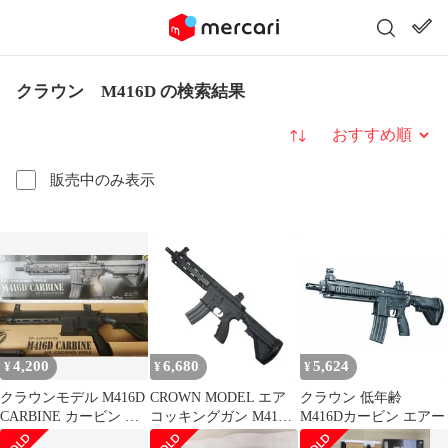
クラウン M416D の検索結果
並び替え
販売中のみ表示
4,200
6,680
5,624
¥
¥
¥
クラウンモデル M416D
CROWN MODEL エア
クラウン 低年齢
CARBINE カービン エ
コッキングガン M416D
M416Dカービン エアー
アコッキングライフル
カービン 10才以上