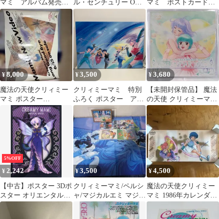
マミ アルバム発売
ル・センチュリー OUT
マミ ポストカード
フライヤー チラシ昭
増刊号 クリィミー
マミ
和 当時物 激レア
8,000
3,500
3,680
¥
¥
¥
魔法の天使クリィミー
クリィミーマミ 特別
【未開封保管品】 魔法
マミ ポスター
ふろく ポスター アニ
の天使 クリィミーマミ
840×1188㎜(A倍版)
メージュレコード
卓上カレンダー 2022 高
田明美 イラスト ぴえろ
キャラクターグッズ ア
ート コレクション レト
ロポップ W-463
5%OFF
2,242
3,500
4,500
¥
¥
¥
【中古】ポスター 3Dポ
クリィミーマミ/ペルシ
魔法の天使クリィミー
スター オリエンタルマ
ャ/マジカルエミ マジカ
マミ 1986年カレンダー
ミ 「魔法の天使クリィ
ルセンチュリポスター
ピン跡あり ワイドポス
ミーマミ」
ポストCぴえろ
ター