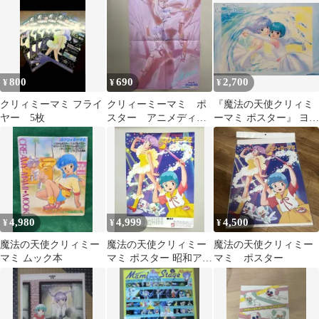
ディア 付録
ナー
800
690
2,700
¥
¥
¥
クリィミーマミ フライ
クリィーミーマミ ポ
『魔法の天使クリィミ
ヤー 5枚
スター アニメディア
ーマミ ポスター』 ヨー
85年7月号付録
ロッパ版 高田明美
4,980
4,999
4,500
¥
¥
¥
魔法の天使クリィミー
魔法の天使クリィミー
魔法の天使クリィミー
マミ ムック本
マミ ポスター 昭和アニ
マミ ポスター
メ バンダイ