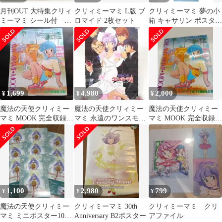
月刊OUT 大特集クリィ
クリィミーマミ L版 ブ
クリィミーマミ 夢の小
ミーマミ シール付 バ
ロマイド 2枚セット
箱 キャサリン ポスター
イファム ダンバイン ボ
Z649
トムズ
1,699
4,980
2,000
¥
¥
¥
魔法の天使クリィミー
魔法の天使クリィミー
魔法の天使クリィミー
マミ MOOK 完全収録保
マミ 永遠のワンスモア
マミ MOOK 完全収録保
存版 ☆付録ポスター無
B2ポスター EMOTION
存版
し
1,100
2,980
799
¥
¥
¥
魔法の天使クリィミー
クリィミーマミ 30th
クリィミーマミ クリ
マミ ミニポスター10枚
Anniversary B2ポスター
アファイル