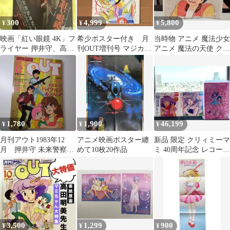
300
4,999
5,800
¥
¥
¥
映画「紅い眼鏡 4K」フ
希少ポスター付き 月
当時物 アニメ 魔法少女
ライヤー 押井守、高田
刊OUT増刊号 マジカ
アニメ 魔法の天使 クリ
明美、出渕裕、千葉
ル・センチュリー 魔
ィミーマミ セル画 大伴
繁、玄田哲章
法世紀
俊夫
1,780
1,900
46,199
¥
¥
¥
月刊アウト1983年12
アニメ映画ポスター纏
新品 限定 クリィミーマ
月 押井守 未来警察ウ
めて10枚20作品
ミ 40周年記念 レコード
ラシマン クリィミーマ
プレーヤー LP レコー
ミ
ド
3,500
1,299
900
¥
¥
¥