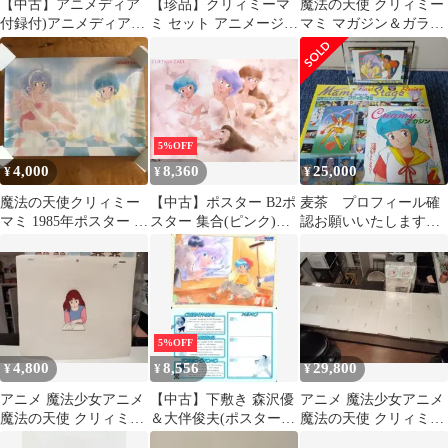
【中古】アニメディア
【珍品】クリィミーマ
魔法の天使 クリィミー
付録付)アニメディア
ミ セット アニメージュ
マミ マガジン＆ガラス
1984年9月号
ジ・アニメ 付録有 ピ
額装)ポストカード3枚
ンナップ付
＆ポスタ2枚②
5%OFF
4,000
8,360
25,000
¥
¥
¥
魔法の天使クリィミー
【中古】ポスター B2ポ
麦茶 プロフィール確
マミ 1985年ポスター ピ
スター 集合(ピンク)
認お願いいたします。
ン穴・破れあり 当時物
「LP 魔法の天使クリィ
様 リクエスト 10点 ま
ミーマミ SONG BOOK
とめ商品
カーテンコール」 特別
付録
5%OFF
4,800
8,556
29,800
¥
¥
¥
アニメ 魔法少女アニメ
【中古】下敷き 森沢優
アニメ 魔法少女アニメ
魔法の天使 クリィミー
＆大伴俊夫(ポスター/
魔法の天使 クリィミー
マミ セル画 森沢なつめ
クリィミーマミ) B5下
マミ セル画 9枚セット