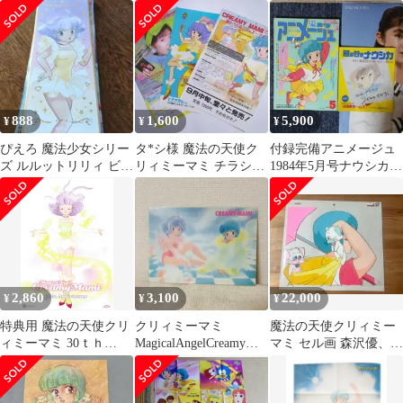
セット 高田明美
888
1,600
5,900
¥
¥
¥
ぴえろ 魔法少女シリー
タ*シ様 魔法の天使ク
付録完備アニメージュ
ズ ルルットリリィ ビジ
リィミーマミ チラシセ
1984年5月号ナウシカに
ュ札 ロング色紙 箔押し
ット
もう一度会いたい
BOOK＆ポスター
2,860
3,100
22,000
¥
¥
¥
特典用 魔法の天使クリ
クリィミーマミ
魔法の天使クリィミー
ィミーマミ 30ｔｈ
MagicalAngelCreamyMa
マミ セル画 森沢優、ネ
Anniversary B2ポスター
mi 下敷き
ガ、ポジ