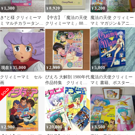
1,300
8,920
3,200
¥
¥
¥
き*と様 クリィミーマ
【中古】「魔法の天使
魔法の天使 クリィミー
ミ マルチカラータンプ
クリィミーマミ」88フ
マミ マガジン＆アニメ
ラー Aデザイン
ィルムグラフ10 第44話/
ビデオ＆ポスター2枚＆
ＳＯＳ！夢嵐からの脱
ポストC①
出[24]
35,000
2,999
5,000
現在 ¥
¥
¥
クリィミーマミ セル
ぴえろ 大解剖 1980年代
魔法の天使クリィミー
画
作品特集 クリィミィ
マミ 書籍、ポスター、
マミ きまぐれオレン
カセットレーベル
ジロード
2,980
20,000
3,500
¥
¥
¥