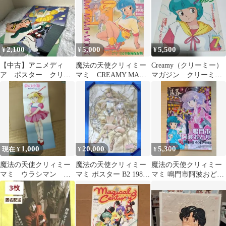
2,100
5,000
5,500
¥
¥
¥
【中古】アニメディ
魔法の天使クリィミー
Creamy（クリーミー）
ア ポスター クリィ
マミ CREAMY MAMI
マガジン クリーミー
ーミーマミ うる星や
MOOK ムービック
マミ
つら など
1985
1,000
20,000
5,300
現在 ¥
¥
¥
魔法の天使クリィミー
魔法の天使クリィミー
魔法の天使クリィミー
マミ ウラシマン 両
マミ ポスター B2 1980
マミ 鳴門市阿波おどり
面ポスター 昭和 当
年代 伊藤和典 高田明美
告知ポスター A4サイズ
時物 ワンオーナー
①