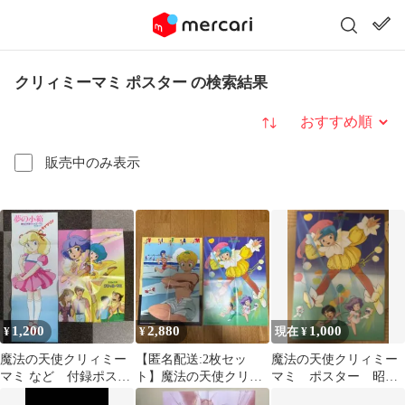
クリィミーマミ ポスター の検索結果
並び替え
販売中のみ表示
1,200
2,880
1,000
¥
¥
現在 ¥
魔法の天使クリィミー
【匿名配送:2枚セッ
魔法の天使クリィミー
マミ など 付録ポスタ
ト】魔法の天使クリィ
マミ ポスター 昭
ー2枚セット 24-A-6403
ミーマミ 1984年 アニメ
和 当時物 ワンオー