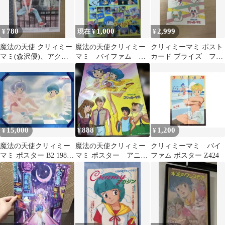
780
1,000
2,999
¥
現在 ¥
¥
魔法の天使 クリィミー
魔法の天使クリィミー
クリィミーマミ ポスト
マミ(森沢優)、アクエ
マミ バイファム 両
カード プライズ フラ
リアンエイジ 両面ピン
面ポスター 昭和 当
イヤー
ナップポスター
時物 ワンオーナー
15,000
888
1,200
¥
¥
¥
魔法の天使クリィミー
魔法の天使クリィミー
クリィミーマミ バイ
マミ ポスター B2 1980
マミ ポスター アニメ
ファム ポスター Z424
年代 伊藤和典 高田明美
ディア 付録 レア
②