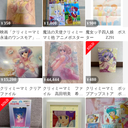
350
1,000
900
¥
¥
¥
映画「クリィミーマミ
魔法の天使クリィミー
魔女ッ子四人娘 ポス
永遠のワンスモア」入
マミ他 アニメポスター
ター Z291
場者特典ポストカード
15,200
44,444
480
¥
¥
¥
クリィミーマミ クリア
クリィミーマミ ファ
クリィミーマミ ポッ
ファイル
イル 高田明美 希
プアップストア ポス
少 グッズ
トカード