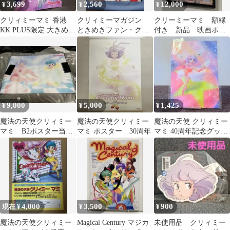
3,699
2,560
12,000
¥
¥
¥
クリィミーマミ 香港
クリィミーマガジン
クリーミーマミ 額縁
KK PLUS限定 大きめポ
ときめきファン・クラ
付き 新品 映画ポス
スター 新品
ブ 魔法の天使クリィ
ター
ミーマミ
9,000
5,000
1,425
¥
¥
¥
魔法の天使クリィミー
魔法の天使クリィミー
魔法の天使 クリィミー
マミ B2ポスター当時
マミ ポスター 30周年
マミ 40周年記念グッズ
物
メガネ拭き
4,000
3,500
900
現在 ¥
¥
¥
魔法の天使クリィミー
Magical Century マジカ
未使用品 クリィミー