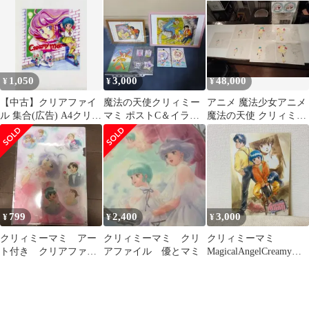
敷き 「魔法の天使クリ
森沢優
ィミーマミ」
1,050
3,000
48,000
¥
¥
¥
【中古】クリアファイ
魔法の天使クリィミー
アニメ 魔法少女アニメ
ル 集合(広告) A4クリア
マミ ポストC＆イラス
魔法の天使 クリィミー
ファイル 「魔法の天使
ト＆缶バッジ＆アクリ
マミ セル画 7枚セット
クリィミーマミ」
ルキホルダ/バッジ
森沢優
799
2,400
3,000
¥
¥
¥
クリィミーマミ アー
クリィミーマミ クリ
クリィミーマミ
ト付き クリアファイ
アファイル 優とマミ
MagicalAngelCreamyMa
ル
mi 下敷き