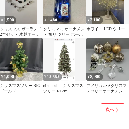
1,500
1,480
2,100
¥
¥
¥
クリスマス ガーランド
クリスマス オーナメン
ホワイト LED ツリー
2本セット 木製オーナ
ト 飾り ツリー ボール
メント
24個 8cmブルー パー
ティー
1,000
13,555
8,900
¥
¥
¥
クリスマスツリー BIG
niko and ... クリスマス
アメリカUSAクリスマ
ゴールド
ツリー 180cm
スツリーオーナメント
ボール&ドロップチャ
ーム&リース11点
次へ