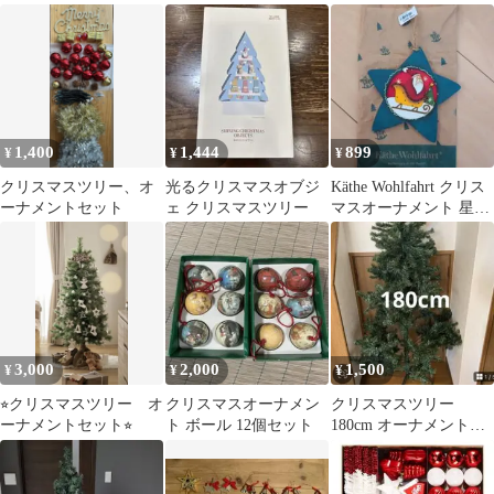
ット
ト
1,400
1,444
899
¥
¥
¥
クリスマスツリー、オ
光るクリスマスオブジ
Käthe Wohlfahrt クリス
ーナメントセット
ェ クリスマスツリー
マスオーナメント 星型
サンタ
3,000
2,000
1,500
¥
¥
¥
⭐︎クリスマスツリー オ
クリスマスオーナメン
クリスマスツリー
ーナメントセット⭐︎
ト ボール 12個セット
180cm オーナメント付
き