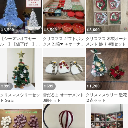
のオーナメント 6個セ
ット (1個不足)
3,500
3,500
5,600
¥
¥
¥
【シーズンオフセー
クリスマス ギフトボッ
クリスマス 木製オーナ
ル！】【値下げ！】
クス 21箱❤ ＋オーナメ
メント 飾り 4種セット
【早い者勝ち！】【☆
ント 大量セット
在庫処分セール☆】ク
リスマスツリー 190cm
ホワイト 雪 LED ライ
ト 音楽
999
699
1,200
¥
¥
¥
クリスマスツリーセッ
雪だるま オーナメント
クリスマスツリー 造花
ト Seria
3個セット
２点セット