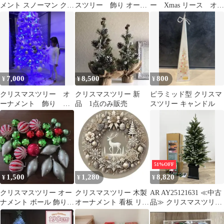
メント スノーマン クリ
スツリー 飾り オーナ
ー Xmas リース オー
スマスツリー
メント 装飾セット
ナメント トナカイ 4
個セット
7,000
8,500
800
¥
¥
¥
クリスマスツリー オ
クリスマスツリー 新
ピラミッド型 クリスマ
ーナメント 飾り ラ
品 1点のみ販売
スツリー キャンドル
イト
51%OFF
1,500
1,280
8,820
¥
¥
¥
クリスマスツリー オー
クリスマスツリー 木製
AR AY25121631 ≪中古
ナメント ボール 飾り
オーナメント 看板 リー
品≫ クリスマスツリー
セット
ス 北欧 冬 インテリア
約137cm (リモコン不
足) ＋ 新品 ぬいぐるみ