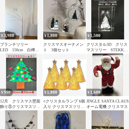
メント
3,980
1,800
1,500
¥
¥
¥
ブランチツリー
クリスマスオーナメン
クリスタル3D クリス
LED 150cm 白樺
ト 3個セット
マスツリー STEKKO
風 DEPOS
ロシアLGA社製
950
1,880
1,600
¥
¥
¥
12月 クリスマス壁面
○クリスタルランプ 6個
JINGLE SANTA CLAUS
飾り⑤クリスマスツリ
入り クリスマスツリー
オーム電機 クリスマス
ー大！＋クリスマス飾
ライト LEDライト
り