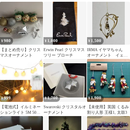
3個 クリスマス▲
980
1,000
1,500
¥
¥
¥
【まとめ売り】クリス
Erwin Pearl クリスマス
IRMA イヤマちゃん
マスオーナメント
ツリー ブローチ
オーナメント イェッ
テ・フローリッヒ
999
1,700
1,900
¥
¥
¥
【電池式】イルミネー
Swarovski クリスタルオ
【未使用】英国 くるみ
ションライト 5M 50個
ーナメント
割り人形 王様1, 太鼓3
LED クリスマスツリー
ライト