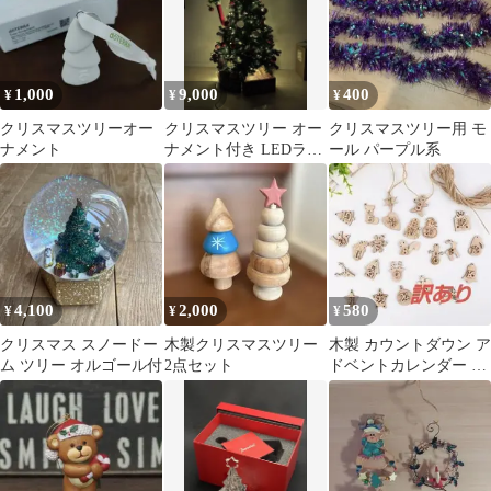
1,000
9,000
400
¥
¥
¥
クリスマスツリーオー
クリスマスツリー オー
クリスマスツリー用 モ
ナメント
ナメント付き LEDライ
ール パープル系
ト装飾
4,100
2,000
580
¥
¥
¥
クリスマス スノードー
木製クリスマスツリー
木製 カウントダウン ア
ム ツリー オルゴール付
2点セット
ドベントカレンダー ツ
リー飾り オーナメント
クリスマス