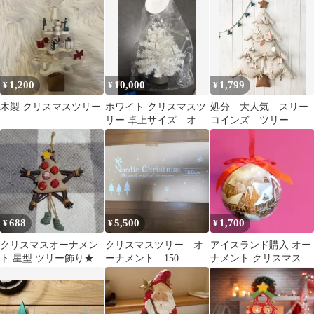
1,200
10,000
1,799
¥
¥
¥
木製 クリスマスツリー
ホワイト クリスマスツ
処分 大人気 スリー
リー 卓上サイズ オカ
コインズ ツリー
ベマキコさんの作品
3COINS クリスマス
クリスマスツリー
688
5,500
1,700
¥
¥
¥
クリスマスオーナメン
クリスマスツリー オ
アイスランド購入 オー
ト 星型 ツリー飾り★カ
ーナメント 150
ナメント クリスマス
ントリー雑貨★送料込
み