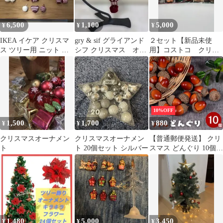
6,500
1,100
5,000
¥
¥
¥
IKEA イケア クリスマ
gry & sif グライアンド
２セット【新品未使
ス ツリー用 ニット オ
シフ クリスマス オー
用】コストコ クリス
ーナメント 計45個 北欧
ナメント 気球
マスオーナメント クリ
スマスツリー飾り
10%OFF
1,500
1,700
880
¥
¥
¥
クリスマスオーナメン
クリスマスオーナメン
【普通郵便発送】 クリ
ト
ト 20個セット シルバー
スマス どんぐり 10個セ
ット 人工 フェイクグリ
ーン ツリー オーナメン
ト 誕生日 飾り付け 室
内 デコレーション 装飾
メリークリスマス クリ
スマス用品 木 可愛い
かわいい 部屋を飾りき
1,480
5,000
3,450
¥
¥
¥