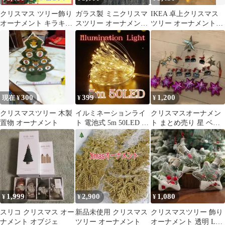
れい 豪華セット クリス
マスツリー
クリスマス ツリー飾り
ガラス製 ミニクリスマ
IKEA 卓上クリスマス
オーナメント キラキラ
スツリー オーナメント
ツリー オーナメント・
フラワー レッド 24個セ
付き
ライト付き
ット
300
399
1,200
現在 ¥
¥
¥
クリスマスツリー 木製
イルミネーションライ
クリスマスオーナメン
置物 オーナメント
ト 電池式 5m 50LED 3
ト まとめ売り 星 ベル
モード クリスマス ツリ
飾り
ーa
1,999
2,900
1,080
¥
¥
¥
スリコ クリスマス オー
新品未使用 クリスマス
クリスマスツリー 飾り
ナメント オブジェ
ツリー オーナメント
オーナメント 透明 LED