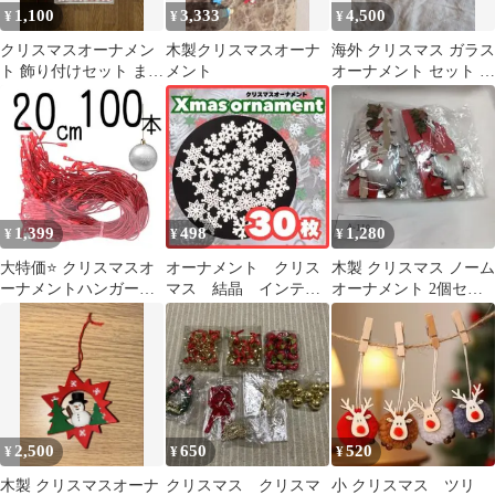
1,100
3,333
4,500
¥
¥
¥
クリスマスオーナメン
木製クリスマスオーナ
海外 クリスマス ガラス
ト 飾り付けセット まと
メント
オーナメント セット ク
め売り
リスマスツリー
1,399
498
1,280
¥
¥
¥
大特価⭐️ クリスマスオ
オーナメント クリス
木製 クリスマス ノーム
ーナメントハンガー
マス 結晶 インテリ
オーナメント 2個セッ
ツリー用ロープハンガ
ア 木製 飾り クリス
ト
ー
マスツリー
2,500
650
520
¥
¥
¥
木製 クリスマスオーナ
クリスマス クリスマ
小 クリスマス ツリ