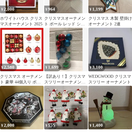
2,000
964
1,199
¥
¥
¥
ホワイトハウス クリス
クリスマスオーナメン
クリスマス 木製 壁掛け
マスオーナメント 2025
ト ボール レッド シル
オーナメント 2連
バー 飾り付け
2,580
1,699
3,100
¥
¥
¥
クリスマス オーナメン
【訳あり！】クリスマ
WEDGWOOD クリスマ
ト 豪華 44個入り ボー
スツリーオーナメント
スツリー オーナメント
ル セット 北欧風 赤×ゴ
3.5cm 24個入り クリス
ールド
マス飾り
2,000
555
1,400
¥
¥
¥