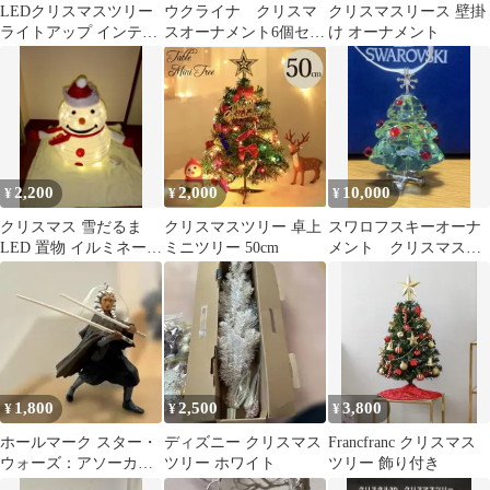
LEDクリスマスツリー
ウクライナ クリスマ
クリスマスリース 壁掛
ライトアップ インテリ
スオーナメント6個セッ
け オーナメント
ア
ト
2,200
2,000
10,000
¥
¥
¥
クリスマス 雪だるま
クリスマスツリー 卓上
スワロフスキーオーナ
LED 置物 イルミネーシ
ミニツリー 50cm
メント クリスマスツ
ョン 折りたたみ
リー
1,800
2,500
3,800
¥
¥
¥
ホールマーク スター・
ディズニー クリスマス
Francfranc クリスマス
ウォーズ：アソーカ・
ツリー ホワイト
ツリー 飾り付き
タノ クリスマスオーナ