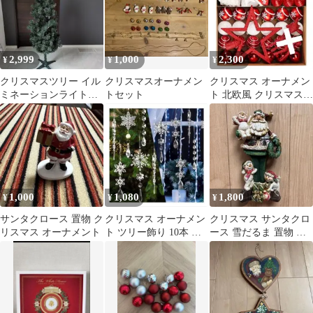
2,999
1,000
2,300
¥
¥
¥
クリスマスツリー イル
クリスマスオーナメン
クリスマス オーナメン
ミネーションライト付
トセット
ト 北欧風 クリスマスツ
き
リー 飾り クリスマス
飾り
1,000
1,080
1,800
¥
¥
¥
サンタクロース 置物 ク
クリスマス オーナメン
クリスマス サンタクロ
リスマス オーナメント
ト ツリー飾り 10本 氷
ース 雪だるま 置物 オ
柱 雪の結晶 つらら
ブジェ