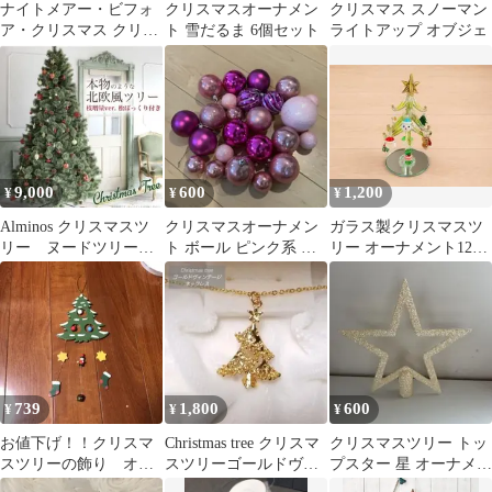
ナイトメアー・ビフォ
クリスマスオーナメン
クリスマス スノーマン
ア・クリスマス クリス
ト 雪だるま 6個セット
ライトアップ オブジェ
マスオーナメントセッ
ト
9,000
600
1,200
¥
¥
¥
Alminos クリスマスツ
クリスマスオーナメン
ガラス製クリスマスツ
リー ヌードツリー
ト ボール ピンク系 ま
リー オーナメント12個
180cm
とめ売り
付き 卓上飾り
739
1,800
600
¥
¥
¥
お値下げ！！クリスマ
Christmas tree クリスマ
クリスマスツリー トッ
スツリーの飾り オー
スツリーゴールドヴィ
プスター 星 オーナメン
ナメント 木製
ンテージネックレス
ト