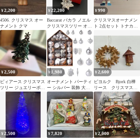
2,200
22,200
990
¥
¥
¥
4506. クリスマス オー
Baccarat バカラ ノエル
クリスマスオーナメン
ナメント クマ
クリスマスツリー オー
ト 2点セット トナカイ
ナメント 【美品】
サンタ
2,500
1,980
2,600
¥
¥
¥
ピィアース クリスマス
オーナメント パーティ
ビヨルク Bjork 白樺
ツリー ジュエリーボッ
ー シルバー 装飾 大容
リース クリスマスツ
クス
量 イベント クリスマス
リー飾り フィンラン
バースデ
ド 新品
2,500
7,820
2,000
¥
¥
¥