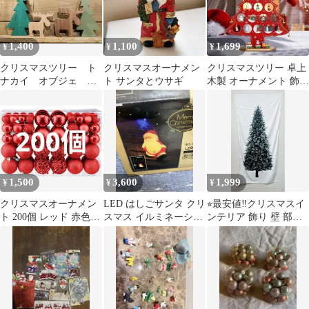
1,400
1,100
1,699
¥
¥
¥
クリスマスツリー ト
クリスマスオーナメン
クリスマスツリー 卓上
ナカイ オブジェ イ
ト サンタとウサギ
木製 オーナメント 飾り
ンテリア 北欧 置
付け 北欧 ミニ コンパ
物 オーナメント 木
クト 赤
製
1,500
3,600
1,999
¥
¥
¥
クリスマスオーナメン
LED はしごサンタ クリ
⭐︎最安値‼️クリスマスイ
ト 200個 レッド 赤色
スマス イルミネーショ
ンテリア 飾り 壁 部屋
クリスマスツリー 飾り
ン
窓 横71㎝、縦146㎝