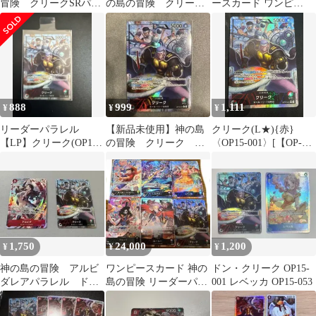
冒険 クリークSRパラ
の島の冒険 クリー
ースカード ワンピ
レル
ク L OP15-001 リ
OP15 神の島の冒険 パ
ーダーパラレル
ラレル
888
999
1,111
¥
¥
¥
リーダーパラレル
【新品未使用】神の島
クリーク(L★){赤}
【LP】クリーク(OP15-
の冒険 クリーク リ
〈OP15-001〉[【OP-
001) ※★
ーダーパラレル
15】ブースターパック
神の島の冒険] リーダ
ーパラレル
1,750
24,000
1,200
¥
¥
¥
神の島の冒険 アルビ
ワンピースカード 神の
ドン・クリーク OP15-
ダレアパラレル ドン
島の冒険 リーダーパラ
001 レベッカ OP15-053
クリーク リーダーパラ
レルカード 6枚セット
レル
ゴッドパック