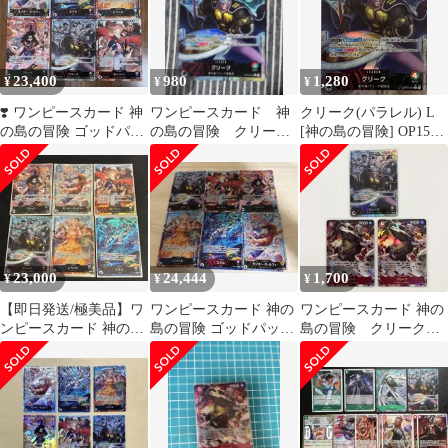
23,400
980
1,280
¥
¥
¥
❣️ ワンピースカード 神
ワンピースカード 神
クリーク(パラレル) L
の島の冒険 ゴッドパッ
の島の冒険 クリー
[神の島の冒険] OP15-
ク リーパラ6枚セット
ク L OP15-001 リ
001 ワンピースカード
OP15
ーダーパラレル
ゲーム
23,000
24,444
1,700
¥
¥
¥
【即日発送/極美品】ワ
ワンピースカード 神の
ワンピースカード 神の
ンピースカード 神の島
島の冒険 ゴッドパッ
島の冒険 クリーク
の冒険 ゴッドパック L-
ク リーパラ6枚セット
パラレル リーパラ
P 全6種
OP15