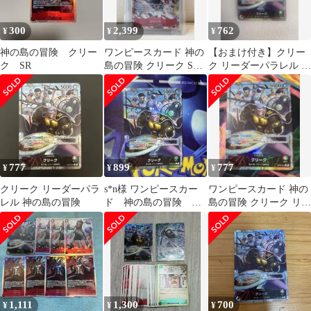
300
2,399
762
¥
¥
¥
神の島の冒険 クリー
ワンピースカード 神の
【おまけ付き】クリー
ク SR
島の冒険 クリーク SR
ク リーダーパラレル 神
パラレル OP15-008
の島の冒険
777
899
777
¥
¥
¥
クリーク リーダーパラ
s*n様 ワンピースカー
ワンピースカード 神の
レル 神の島の冒険
ド 神の島の冒険 ク
島の冒険 クリーク リー
リーク L OP15-
ダーパラレル
001 リーダ
1,111
1,300
700
¥
¥
¥