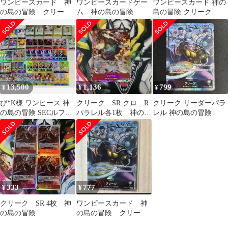
ワンピースカード 神
ワンピースカードゲー
ワンピースカード 神の
の島の冒険 クリー
ム 神の島の冒険 ク
島の冒険 クリーク
ク リーダーパラレ
リークパラレル SRセ
SR★ パラレル 4枚
ル LP
ット
13,500
1,136
799
¥
¥
¥
ぴ*K様 ワンピース 神
クリーク SR クロ R
クリーク リーダーパラ
の島の冒険 SECルフィ
パラレル各1枚 神の島
レル 神の島の冒険
等まとめ出品
の冒険
333
777
¥
¥
クリーク SR 4枚 神
ワンピースカード 神
の島の冒険
の島の冒険 クリー
ク リーダーパラレ