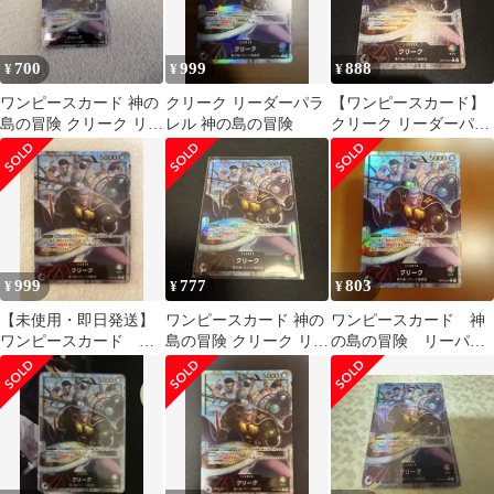
700
999
888
¥
¥
¥
ワンピースカード 神の
クリーク リーダーパラ
【ワンピースカード】
島の冒険 クリーク リー
レル 神の島の冒険
クリーク リーダーパラ
ダーパラレル
レル
999
777
803
¥
¥
¥
【未使用・即日発送】
ワンピースカード 神の
ワンピースカード 神
ワンピースカード
島の冒険 クリーク リー
の島の冒険 リーパ
OP15-001 リーダー パ
ダーパラレル
ラ クリーク リーダ
ラレル
ーパラレル 自引き品