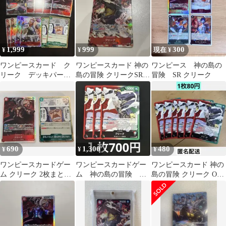
1,999
999
300
¥
¥
現在 ¥
ワンピースカード ク
ワンピースカード 神の
ワンピース 神の島の
リーク デッキパーツ
島の冒険 クリークSRパ
冒険 SR クリーク
セット
ラレル
690
1,300
480
¥
¥
¥
ワンピースカードゲー
ワンピースカードゲー
ワンピースカード 神の
ム クリーク 2枚まと
ム 神の島の冒険 ク
島の冒険 クリーク OP-
め 神の島の冒険
リーク
15