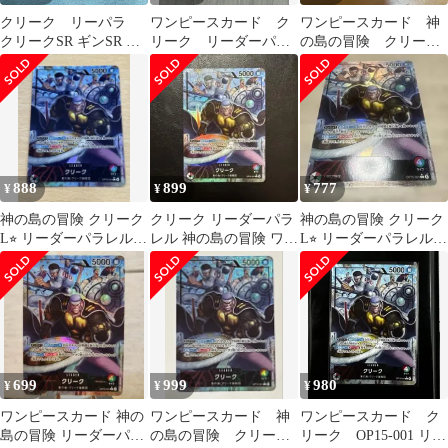
クリーク リーパラ
ワンピースカード ク
ワンピースカード 神
クリークSR ギンSR ワ
リーク リーダーパラ
の島の冒険 クリー
ンピースカード神の島
レル クロ パラレ
ク リーダーパラレ
の冒険
ル おまけ付き
ル LP
888
899
777
¥
¥
¥
神の島の冒険 クリーク
クリーク リーダーパラ
神の島の冒険 クリーク
L⭐︎ リーダーパラレル
レル 神の島の冒険 ワン
L⭐︎ リーダーパラレル
極美品
ピースカードH1101
極美品
699
999
980
¥
¥
¥
ワンピースカード 神の
ワンピースカード 神
ワンピースカード ク
島の冒険 リーダーパラ
の島の冒険 クリー
リーク OP15-001 リー