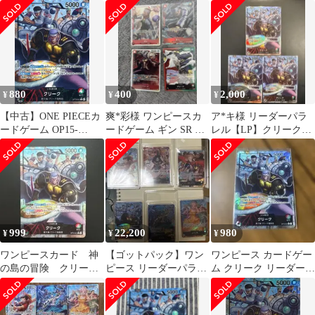
レル クリーク
ク L OP15-001 リ
ダー パラレル
ーダーパラレル
880
400
2,000
¥
¥
¥
【中古】ONE PIECEカ
爽*彩様 ワンピースカ
ア*キ様 リーダーパラ
ードゲーム OP15-
ードゲーム ギン SR パ
レル【LP】クリーク
001[L]：(パラレル)クリ
ラレル OP15-007 +おま
(OP15-001) ※★ 3枚セ
ーク
ット
999
22,200
980
¥
¥
¥
ワンピースカード 神
【ゴットパック】ワン
ワンピース カードゲー
の島の冒険 クリー
ピース リーダーパラレ
ム クリーク リーダーパ
ク L OP15-001 リ
ル 6枚セット 神の島の
ラレル 神の島の冒険
ーダーパラレル
冒険