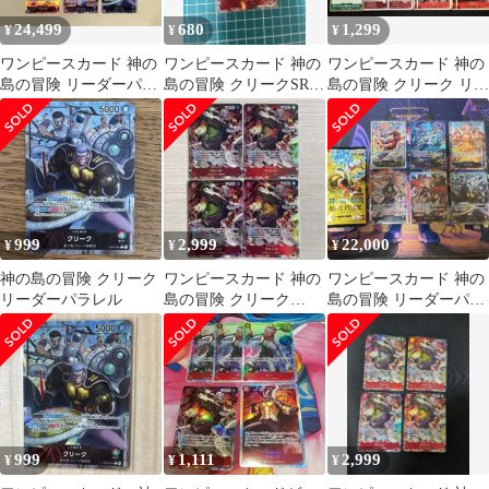
24,499
680
1,299
¥
¥
¥
ワンピースカード 神の
ワンピースカード 神の
ワンピースカード 神の
島の冒険 リーダーパラ
島の冒険 クリークSRパ
島の冒険 クリーク リー
レル 6枚セット ゴッド
ラレル
ダーパラレル デッキパ
パック
ーツ クロ他
999
2,999
22,000
¥
¥
¥
神の島の冒険 クリーク
ワンピースカード 神の
ワンピースカード 神の
リーダーパラレル
島の冒険 クリーク
島の冒険 リーダーパラ
SR★ パラレル 4枚
レル 6枚セット ゴッド
パック
999
1,111
2,999
¥
¥
¥